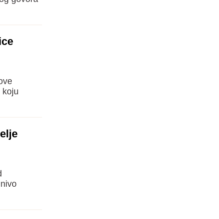
ice
 ove
 koju
elje
d
 nivo