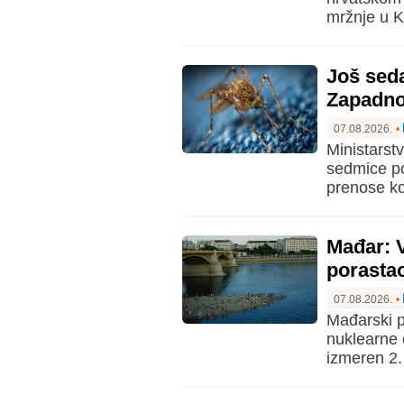
mržnje u K
Još sed
Zapadno
07.08.2026.
•
Ministarst
sedmice po
prenose k
Mađar: 
porastao
07.08.2026.
•
Mađarski p
nuklearne 
izmeren 2.