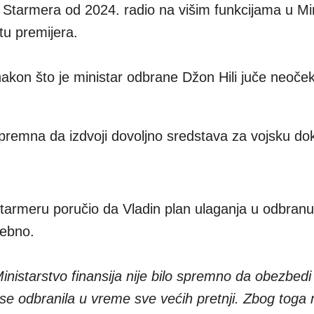
a Starmera od 2024. radio na višim funkcijama u Mi
tu premijera.
akon što je ministar odbrane Džon Hili juče neoče
 spremna da izdvoji dovoljno sredstava za vojsku do
 Starmeru poručio da Vladin plan ulaganja u odbran
rebno.
Ministarstvo finansija nije bilo spremno da obezbedi
i se odbranila u vreme sve većih pretnji. Zbog toga