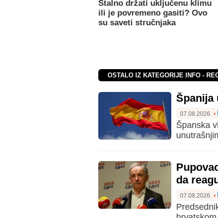
Stalno držati uključenu klimu
ili je povremeno gasiti? Ovo
su saveti stručnjaka
OSTALO IZ KATEGORIJE INFO - RE
Španija 
07.08.2026.
•
Španska vl
unutrašnjim
Pupovac
da reag
07.08.2026.
•
Predsednik
hrvatskom 