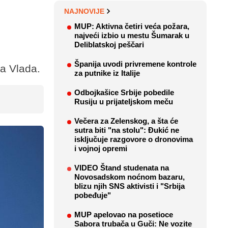
NAJNOVIJE
MUP: Aktivna četiri veća požara,
najveći izbio u mestu Šumarak u
Deliblatskoj peščari
Španija uvodi privremene kontrole
ka Vlada.
za putnike iz Italije
Odbojkašice Srbije pobedile
Rusiju u prijateljskom meču
Večera za Zelenskog, a šta će
sutra biti "na stolu": Đukić ne
isključuje razgovore o dronovima
i vojnoj opremi
VIDEO Štand studenata na
Novosadskom noćnom bazaru,
blizu njih SNS aktivisti i "Srbija
pobeđuje"
MUP apelovao na posetioce
Sabora trubača u Guči: Ne vozite