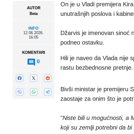
On je u Vladi premijera Kir
AUTOR
unutrašnjih poslova i kabine
Beta
INFO
Džarvis je imenovan sinoć n
12.06.2026.
16:05
podneo ostavku.
KOMENTARI
Hili je naveo da Vlada nije
0
rastu bezbednosne pretnje.
Bivši ministar je premijeru
zaostaje za onim što je pot
"
Niste bili u mogućnosti, a 
koji su zemlji potrebni da b