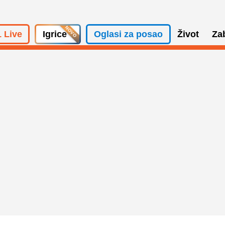
 Live
Igrice
Oglasi za posao
Život
Za