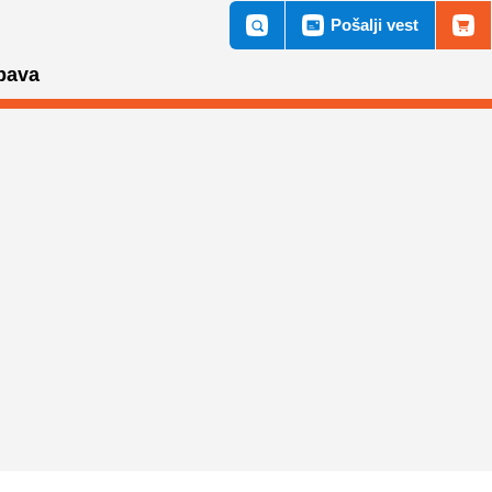
Pošalji vest
bava