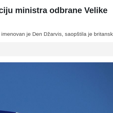
iju ministra odbrane Velike
 imenovan je Den Džarvis, saopštila je britans