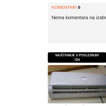
KOMENTARI
0
Nema komentara na izabran
NAJČITANIJE U POSLEDNJIH
72H