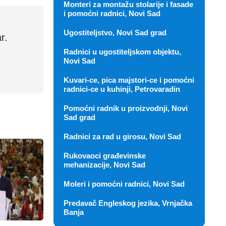
Monteri za montažu stolarije i fasade
i pomoćni radnici, Novi Sad
Ugostiteljstvo, Novi Sad grad
r.
Radnici u ugostiteljskom objektu,
Novi Sad
Kuvari-ce, pica majstori-ce i pomoćni
radnici-ce u kuhinji, Petrovaradin
Pomoćni radnik u proizvodnji, Novi
Sad grad
Radnici za rad u girosu, Novi Sad
Rukovaoci građevinske
mehanizacije, Novi Sad
Moleri i pomoćni radnici, Novi Sad
Predavač Engleskog jezika, Vrnjačka
Banja