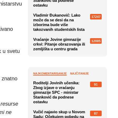
Stanković da podnese
nistarstvu
ostavku
Vladimir Đukanović: Lako
17247
može da se desi da na
izborima bude više
kivano
takozvanih studentskih lista
Vraćanje Jovine gimnazije
12085
crkvi: Pitanje obrazovanja ili
zemljišta u centru grada
k u svetu
NAJKOMENTARISANIJE
NAJČITANIJE
u znatno
Roditelji Jovinih učenika:
91
Zbog izjave o vraćanju
gimnazije SPC - ministar
Stanković da podnese
ostavku
 resurse
 mi ne
Vučić najavio skup u Novom
87
Sadu: Očekujem pobedu na