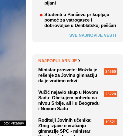
pijani
Studenti u Pančevu prikupljaju
pomoć za vatrogasce i
dobrovoljce u Deliblatskoj peščari
SVE NAJNOVIJE VESTI
NAJPOPULARNIJE
Ministar prosvete: Možda je
34660
rešenje za Jovinu gimnaziju
da je vratimo crkvi
Vučić najavio skup u Novom
23228
Sadu: Očekujem pobedu na
nivou Srbije, ali i u Beogradu
i Novom Sadu
Roditelji Jovinih učenika:
19521
Foto: Pixabay
Zbog izjave o vraćanju
gimnazije SPC - ministar