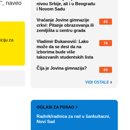
e
", naveo
nivou Srbije, ali i u Beogradu
i Novom Sadu
Vraćanje Jovine gimnazije
85
crkvi: Pitanje obrazovanja ili
zemljišta u centru grada
ciju za
Vladimir Đukanović: Lako
78
može da se desi da na
izborima bude više
takozvanih studentskih lista
Čija je Jovina gimnazija?
60
VIDI OSTALE
OGLASI ZA POSAO
Radnik/radnica za rad u šanku/tacni,
Novi Sad