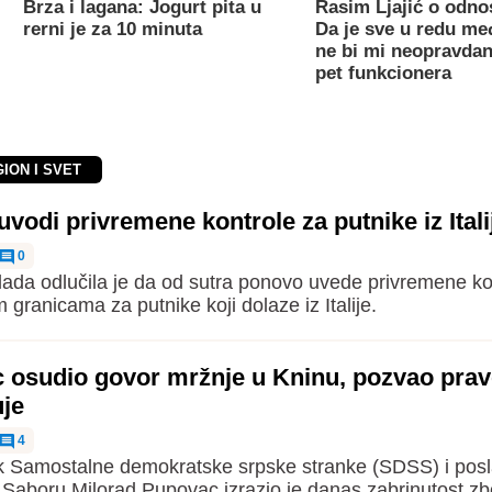
Brza i lagana: Jogurt pita u
Rasim Ljajić o odno
rerni je za 10 minuta
Da je sve u redu m
ne bi mi neopravdan
pet funkcionera
GION I SVET
uvodi privremene kontrole za putnike iz Itali
0
ada odlučila je da od sutra ponovo uvede privremene ko
 granicama za putnike koji dolaze iz Italije.
 osudio govor mržnje u Kninu, pozvao pra
uje
4
 Samostalne demokratske srpske stranke (SDSS) i posl
Saboru Milorad Pupovac izrazio je danas zabrinutost z