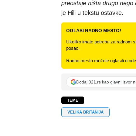
preostaje ništa drugo nego
je Hili u tekstu ostavke.
OGLASI RADNO MESTO!
Ukoliko imate potrebu za radnom s
posao.
Radno mesto možete oglasiti u odel
Dodaj 021.rs kao glavni izvor 
TEME
VELIKA BRITANIJA