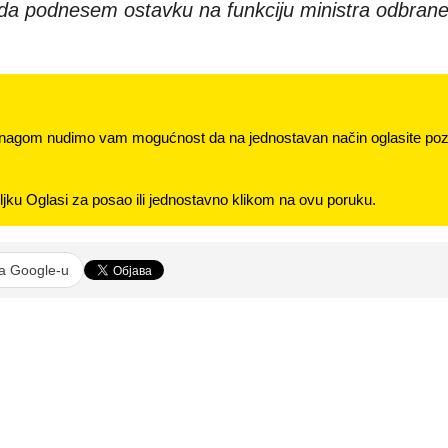
 da podnesem ostavku na funkciju ministra odbran
nagom nudimo vam mogućnost da na jednostavan način oglasite pozi
jku Oglasi za posao ili jednostavno klikom na ovu poruku.
na Google-u