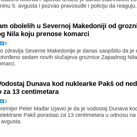
ninu 5. avgusta i pozvao pravosuđe i policiju da reaguju.
am obolelih u Severnoj Makedoniji od grozn
g Nila koju prenose komarci
0
vo zdravlja Severne Makedonije je danas saopštilo da je
tvrđeno sedam novih slučajeva groznice Zapadnog Nila
omarci.
Vodostaj Dunava kod nuklearke Pakš od ned
 za 13 centimetara
1
remijer Peter Mađar izjavio je da je vodostaj Dunava ko
elektrane Pakš porastao za 13 centimetara u odnosu na
 avgusta.