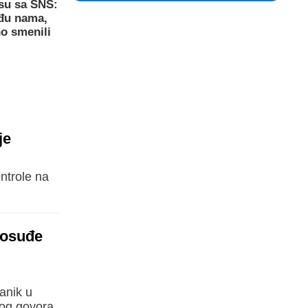
su sa SNS:
eđu nama,
o smenili
je
ntrole na
vosuđe
anik u
bog govora