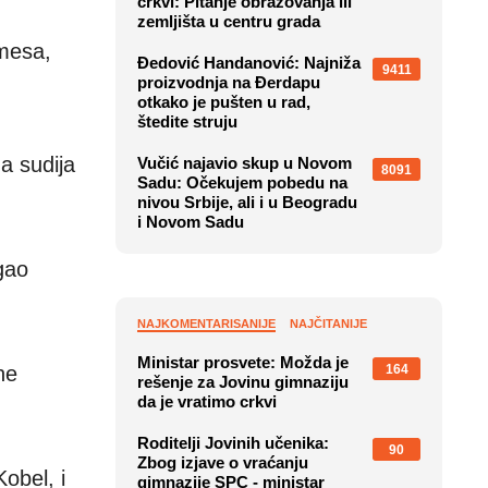
crkvi: Pitanje obrazovanja ili
zemljišta u centru grada
omesa,
Đedović Handanović: Najniža
9411
proizvodnja na Đerdapu
otkako je pušten u rad,
štedite struju
a sudija
Vučić najavio skup u Novom
8091
Sadu: Očekujem pobedu na
nivou Srbije, ali i u Beogradu
i Novom Sadu
gao
NAJKOMENTARISANIJE
NAJČITANIJE
Ministar prosvete: Možda je
164
ne
rešenje za Jovinu gimnaziju
da je vratimo crkvi
Roditelji Jovinih učenika:
90
Zbog izjave o vraćanju
Kobel, i
gimnazije SPC - ministar