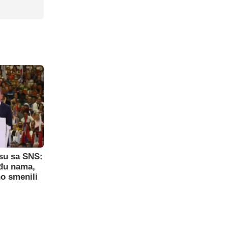
su sa SNS:
eđu nama,
o smenili