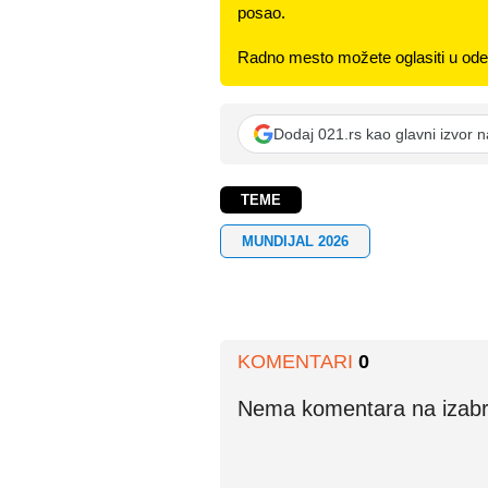
posao.
Radno mesto možete oglasiti u odel
Dodaj 021.rs kao glavni izvor 
TEME
MUNDIJAL 2026
KOMENTARI
0
Nema komentara na izabran