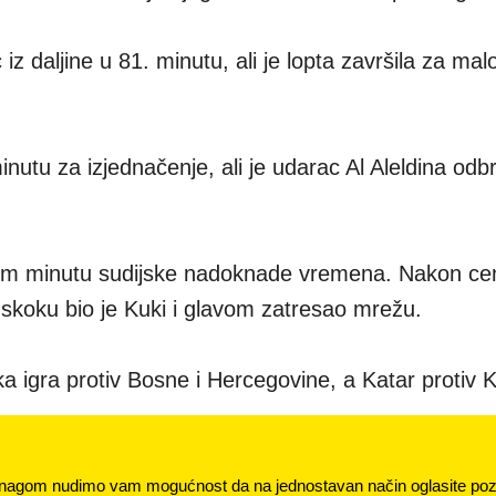
 daljine u 81. minutu, ali je lopta završila za mal
minutu za izjednačenje, ali je udarac Al Aleldina odb
rtom minutu sudijske nadoknade vremena. Nakon ce
skoku bio je Kuki i glavom zatresao mrežu.
 igra protiv Bosne i Hercegovine, a Katar protiv 
nagom nudimo vam mogućnost da na jednostavan način oglasite pozi