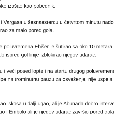
ske izašao kao pobednik.
i Vargasa u šesnaestercu u četvrtom minutu nad
irao za malo pored gola.
poluvremena Ebišer je šutirao sa oko 10 metara, a
 ispred gol linije izblokirao njegov udarac.
ivu i veći posed lopte i na startu drugog poluvremena
ipe na trominutnu pauzu za osveženje, nije uspela 
ao iskosa u dalji ugao, ali je Abunada dobro interv
ao i Embolo ali je njegov udarac završio pored gola