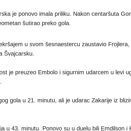
arska je ponovo imala priliku. Nakon centaršuta G
eometan šutirao preko gola.
ekršajem u svom šesnaestercu zaustavio Frojlera, 
a Švajcarsku.
nost je preuzeo Embolo i sigurnim udarcem u levi u
.
g gola u 21. minutu, ali je udarac Zakarije iz blizi
nja u 43. minutu. Ponovo su u duelu bili Emdilson i 