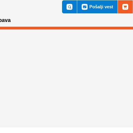
Pošalji vest
bava