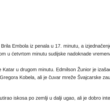
Brila Embola iz penala u 17. minutu, a izjednačen
kom u ćetvrtom minutu sudijske nadoknade vremen
je Katar u drugom minutu. Edmilson Žunior je izaš
Gregora Kobela, ali je čuvar mreže Švajcarske zau
irao iskosa po zemlji u dalji ugao, ali je dobro int