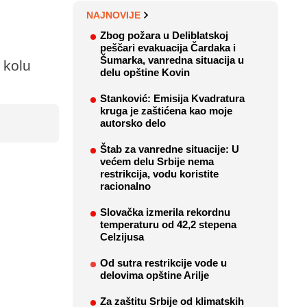
NAJNOVIJE
Zbog požara u Deliblatskoj
peščari evakuacija Čardaka i
Šumarka, vanredna situacija u
 kolu
delu opštine Kovin
Stanković: Emisija Kvadratura
kruga je zaštićena kao moje
autorsko delo
Štab za vanredne situacije: U
većem delu Srbije nema
restrikcija, vodu koristite
racionalno
Slovačka izmerila rekordnu
temperaturu od 42,2 stepena
Celzijusa
Od sutra restrikcije vode u
delovima opštine Arilje
Za zaštitu Srbije od klimatskih