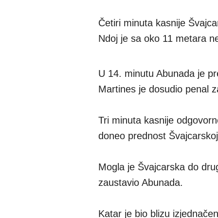
Četiri minuta kasnije Švajc
Ndoj je sa oko 11 metara n
U 14. minutu Abunada je pr
Martines je dosudio penal z
Tri minuta kasnije odgovor
doneo prednost Švajcarskoj
Mogla je Švajcarska do drugo
zaustavio Abunada.
Katar je bio blizu izjednače