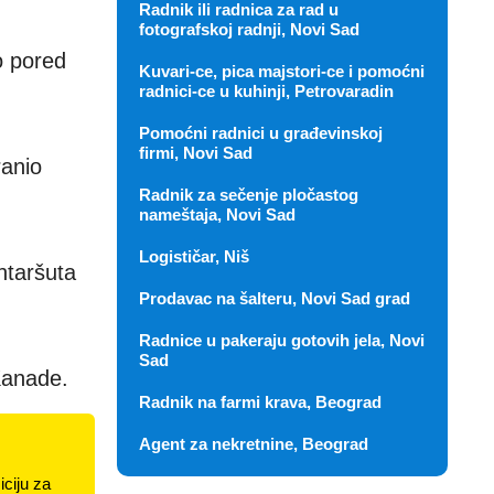
Radnik ili radnica za rad u
fotografskoj radnji, Novi Sad
o pored
Kuvari-ce, pica majstori-ce i pomoćni
radnici-ce u kuhinji, Petrovaradin
Pomoćni radnici u građevinskoj
firmi, Novi Sad
ranio
Radnik za sečenje pločastog
nameštaja, Novi Sad
Logističar, Niš
ntaršuta
Prodavac na šalteru, Novi Sad grad
Radnice u pakeraju gotovih jela, Novi
Sad
Kanade.
Radnik na farmi krava, Beograd
Agent za nekretnine, Beograd
ciju za