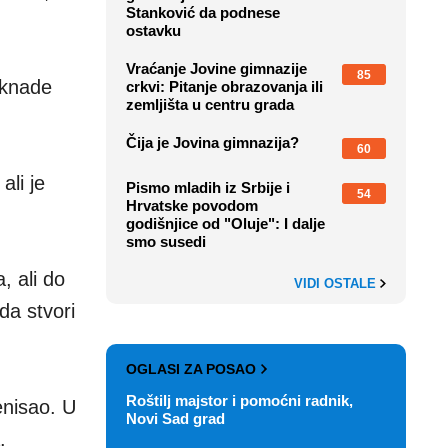
Stanković da podnese
ostavku
Vraćanje Jovine gimnazije
85
oknade
crkvi: Pitanje obrazovanja ili
zemljišta u centru grada
Čija je Jovina gimnazija?
60
li je
Pismo mladih iz Srbije i
54
Hrvatske povodom
godišnjice od "Oluje": I dalje
smo susedi
, ali do
VIDI OSTALE
da stvori
OGLASI ZA POSAO
Roštilj majstor i pomoćni radnik,
enisao. U
Novi Sad grad
.