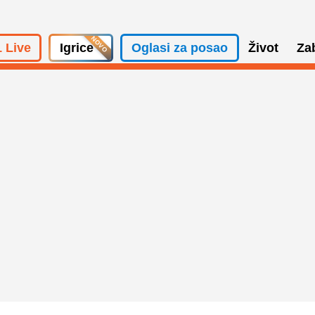
 Live
Igrice
Oglasi za posao
Život
Za