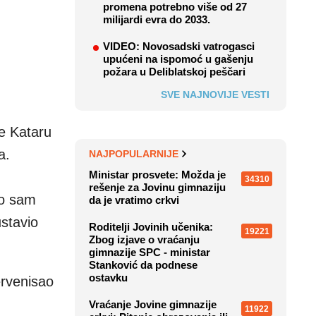
promena potrebno više od 27
milijardi evra do 2033.
VIDEO: Novosadski vatrogasci
upućeni na ispomoć u gašenju
požara u Deliblatskoj peščari
SVE NAJNOVIJE VESTI
je Kataru
a.
NAJPOPULARNIJE
Ministar prosvete: Možda je
34310
rešenje za Jovinu gimnaziju
ao sam
da je vratimo crkvi
stavio
Roditelji Jovinih učenika:
19221
Zbog izjave o vraćanju
gimnazije SPC - ministar
Stanković da podnese
ostavku
ervenisao
Vraćanje Jovine gimnazije
11922