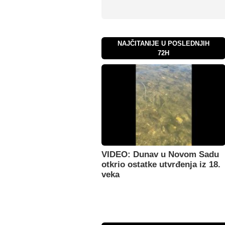
NAJČITANIJE U POSLEDNJIH
72H
VIDEO: Dunav u Novom Sadu
otkrio ostatke utvrđenja iz 18.
veka