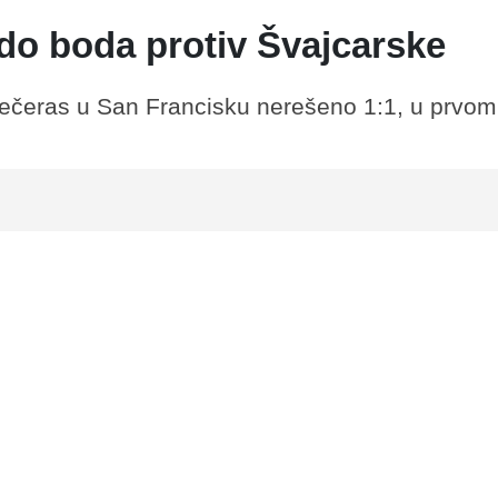
do boda protiv Švajcarske
 večeras u San Francisku nerešeno 1:1, u prvom