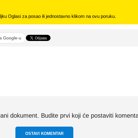
jku Oglasi za posao ili jednostavno klikom na ovu poruku.
na Google-u
i dokument. Budite prvi koji će postaviti komenta
OSTAVI KOMENTAR