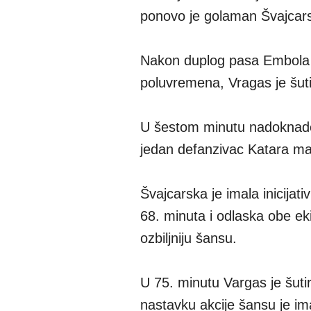
ponovo je golaman Švajcar
Nakon duplog pasa Embola 
poluvremena, Vragas je šut
U šestom minutu nadoknade 
jedan defanzivac Katara malo
Švajcarska je imala inicijat
68. minuta i odlaska obe ek
ozbiljniju šansu.
U 75. minutu Vargas je šutir
nastavku akcije šansu je im