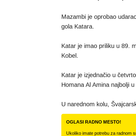
Mazambi je oprobao udarac iz
gola Katara.
Katar je imao priliku u 89. 
Kobel.
Katar je izjednačio u četv
Homana Al Amina najbolji u 
U narednom kolu, Švajcarska
OGLASI RADNO MESTO!
Ukoliko imate potrebu za radnom s