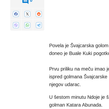
0
Povela je Švajcarska golom 
doneo je Buale Kuki pogot
Prvu priliku na meču imao 
ispred golmana Švajcarske 
njegov udarac.
U šestom minutu Ndoje je šut
golman Katara Abunada.