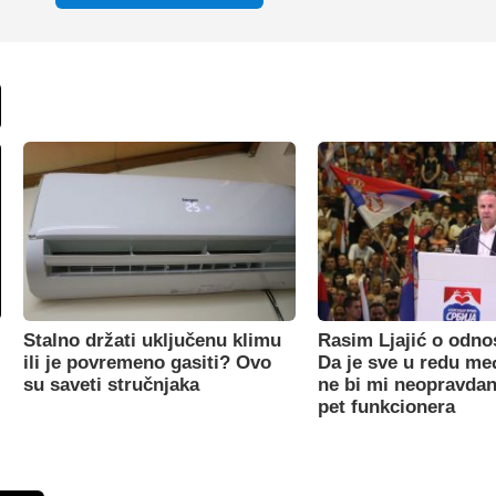
Stalno držati uključenu klimu
Rasim Ljajić o odno
ili je povremeno gasiti? Ovo
Da je sve u redu m
su saveti stručnjaka
ne bi mi neopravdan
pet funkcionera