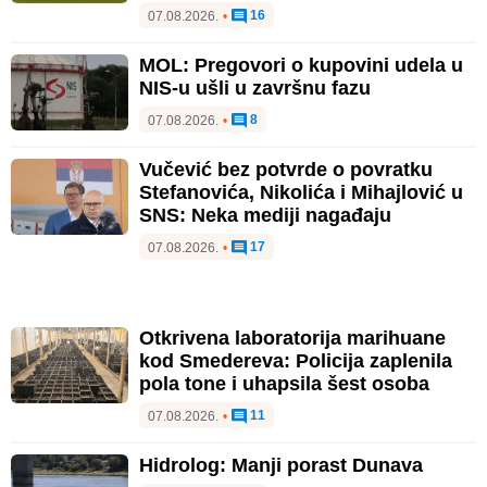
16
07.08.2026.
•
MOL: Pregovori o kupovini udela u
NIS-u ušli u završnu fazu
8
07.08.2026.
•
Vučević bez potvrde o povratku
Stefanovića, Nikolića i Mihajlović u
SNS: Neka mediji nagađaju
17
07.08.2026.
•
Otkrivena laboratorija marihuane
kod Smedereva: Policija zaplenila
pola tone i uhapsila šest osoba
11
07.08.2026.
•
Hidrolog: Manji porast Dunava