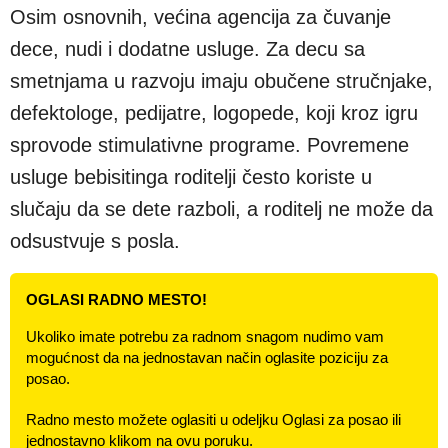
Osim osnovnih, većina agencija za čuvanje
dece, nudi i dodatne usluge. Za decu sa
smetnjama u razvoju imaju obučene stručnjake,
defektologe, pedijatre, logopede, koji kroz igru
sprovode stimulativne programe. Povremene
usluge bebisitinga roditelji često koriste u
slučaju da se dete razboli, a roditelj ne može da
odsustvuje s posla.
OGLASI RADNO MESTO!
Ukoliko imate potrebu za radnom snagom nudimo vam
mogućnost da na jednostavan način oglasite poziciju za
posao.
Radno mesto možete oglasiti u odeljku Oglasi za posao ili
jednostavno klikom na ovu poruku.