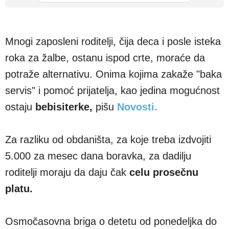
Mnogi zaposleni roditelji, čija deca i posle isteka
roka za žalbe, ostanu ispod crte, moraće da
potraže alternativu. Onima kojima zakaže "baka
servis" i pomoć prijatelja, kao jedina mogućnost
ostaju
bebisiterke,
pišu
Novosti.
Za razliku od obdaništa, za koje treba izdvojiti
5.000 za mesec dana boravka, za dadilju
roditelji moraju da daju čak
celu prosečnu
platu.
Osmočasovna briga o detetu od ponedeljka do