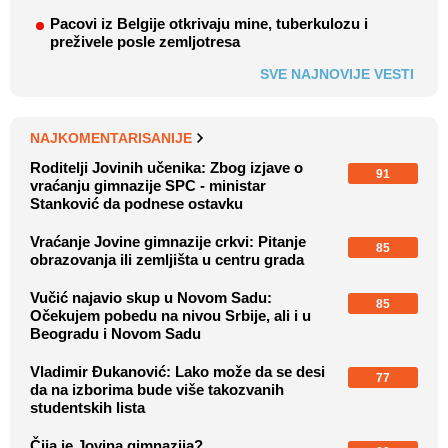
Pacovi iz Belgije otkrivaju mine, tuberkulozu i
preživele posle zemljotresa
SVE NAJNOVIJE VESTI
NAJKOMENTARISANIJE
Roditelji Jovinih učenika: Zbog izjave o
91
vraćanju gimnazije SPC - ministar
Stanković da podnese ostavku
Vraćanje Jovine gimnazije crkvi: Pitanje
85
obrazovanja ili zemljišta u centru grada
Vučić najavio skup u Novom Sadu:
85
Očekujem pobedu na nivou Srbije, ali i u
Beogradu i Novom Sadu
Vladimir Đukanović: Lako može da se desi
77
da na izborima bude više takozvanih
studentskih lista
Čija je Jovina gimnazija?