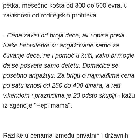
petka, mesečno košta od 300 do 500 evra, u
zavisnosti od roditeljskih prohteva.
- Cena zavisi od broja dece, ali i opisa posla.
Naše bebisiterke su angažovane samo za
čuvanje dece, ne i pomoć u kući, kako bi mogle
da se posvete samo detetu. Domaćice se
posebno angažuju. Za brigu o najmlađima cena
po satu iznosi od 250 do 400 dinara, a rad
vikendom i praznicima je 20 odsto skuplji -
kažu
iz agencije "Hepi mama".
Razlike u cenama između privatnih i državnih