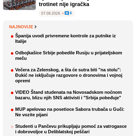
trotinet nije igračka
6
07.08.2026.
•
NAJNOVIJE
Španija uvodi privremene kontrole za putnike iz
Italije
Odbojkašice Srbije pobedile Rusiju u prijateljskom
meču
Večera za Zelenskog, a šta će sutra biti "na stolu":
Đukić ne isključuje razgovore o dronovima i vojnoj
opremi
VIDEO Štand studenata na Novosadskom noćnom
bazaru, blizu njih SNS aktivisti i "Srbija pobeđuje"
MUP apelovao na posetioce Sabora trubača u Guči:
Ne vozite pijani
Studenti u Pančevu prikupljaju pomoć za vatrogasce
i dobrovoljce u Deliblatskoj peščari