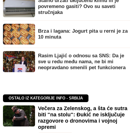
Stalno držati uključenu klimu ili je
povremeno gasiti? Ovo su saveti
stručnjaka
Brza i lagana: Jogurt pita u rerni je za
10 minuta
Rasim Ljajić o odnosu sa SNS: Da je
sve u redu među nama, ne bi mi
neopravdano smenili pet funkcionera
OSTALO IZ KATEGORIJE INFO - SRBIJA
Večera za Zelenskog, a šta će sutra
biti "na stolu": Đukić ne isključuje
razgovore o dronovima i vojnoj
opremi