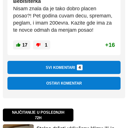
Bebisiterka
Nisam znala da je tako dobro placen
posao?! Pet godina cuvam decu, spremam,
peglam, i imam 200evra. Kazite gde ima za
te novce odmah da menjam posao!
+16
17
1
4
SVI KOMENTARI
OSTAVI KOMENTAR
NAJČITANIJE U POSLEDNJIH
72H