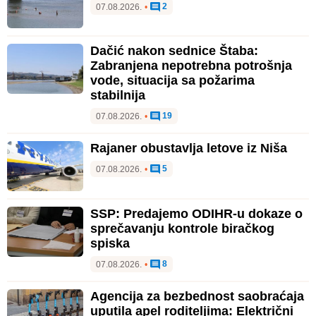
2
07.08.2026.
•
Dačić nakon sednice Štaba:
Zabranjena nepotrebna potrošnja
vode, situacija sa požarima
stabilnija
19
07.08.2026.
•
Rajaner obustavlja letove iz Niša
5
07.08.2026.
•
SSP: Predajemo ODIHR-u dokaze o
sprečavanju kontrole biračkog
spiska
8
07.08.2026.
•
Agencija za bezbednost saobraćaja
uputila apel roditeljima: Električni