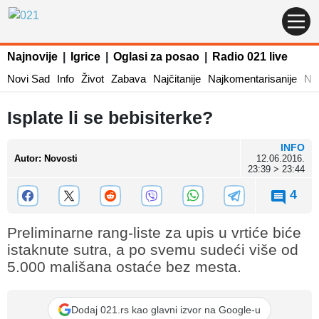
Najnovije
|
Igrice
|
Oglasi za posao
|
Radio 021 live
Novi Sad
Info
Život
Zabava
Najčitanije
Najkomentarisanije
Naj
Isplate li se bebisiterke?
INFO
Autor
:
Novosti
12.06.2016.
23:39 > 23:44
4
Preliminarne rang-liste za upis u vrtiće biće
istaknute sutra, a po svemu sudeći više od
5.000 mališana ostaće bez mesta.
Dodaj 021.rs kao glavni izvor na Google-u