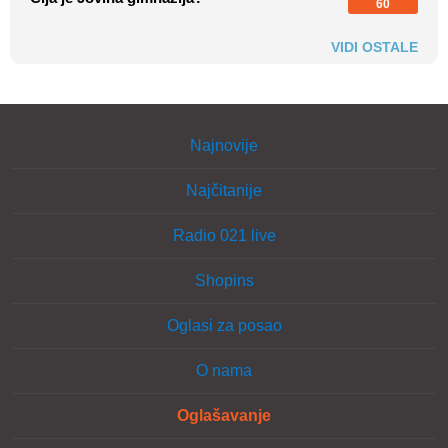
60
VIDI OSTALE
Najnovije
Najčitanije
Radio 021 live
Shopins
Oglasi za posao
O nama
Oglašavanje