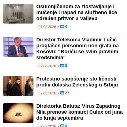
Osumnjičenom za zlostavljanje i
mučenje i napad na službeno lice
određen pritvor u Valjevu
0
07.08.2026.
•
Direktor Telekoma Vladimir Lučić
proglašen personom non grata na
Kosovu: "Boriću se svim pravnim
sredstvima"
5
07.08.2026.
•
Protestno saopštenje sto ličnosti
protiv dolaska Zelenskog u Srbiju
27
07.08.2026.
•
Direktorka Batuta: Virus Zapadnog
Nila prenose komarci Culex od juna
do kraja septembra
0
07.08.2026.
•