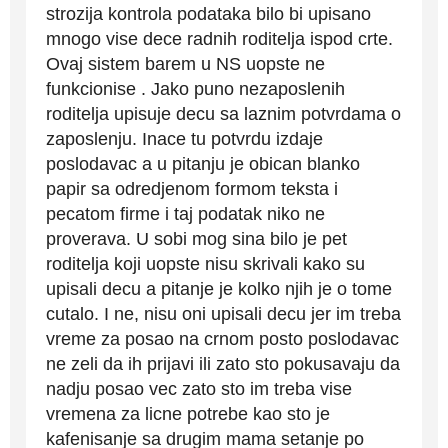
strozija kontrola podataka bilo bi upisano
mnogo vise dece radnih roditelja ispod crte.
Ovaj sistem barem u NS uopste ne
funkcionise . Jako puno nezaposlenih
roditelja upisuje decu sa laznim potvrdama o
zaposlenju. Inace tu potvrdu izdaje
poslodavac a u pitanju je obican blanko
papir sa odredjenom formom teksta i
pecatom firme i taj podatak niko ne
proverava. U sobi mog sina bilo je pet
roditelja koji uopste nisu skrivali kako su
upisali decu a pitanje je kolko njih je o tome
cutalo. I ne, nisu oni upisali decu jer im treba
vreme za posao na crnom posto poslodavac
ne zeli da ih prijavi ili zato sto pokusavaju da
nadju posao vec zato sto im treba vise
vremena za licne potrebe kao sto je
kafenisanje sa drugim mama setanje po