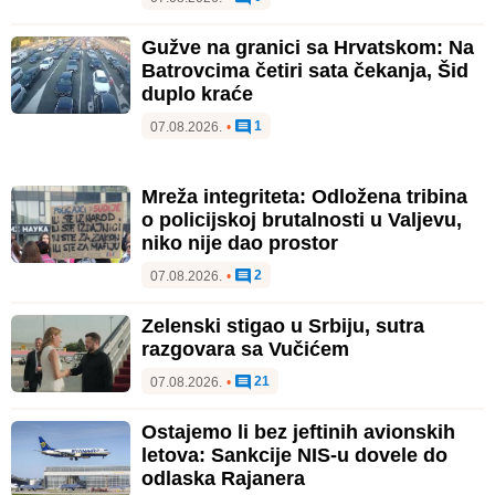
Gužve na granici sa Hrvatskom: Na
Batrovcima četiri sata čekanja, Šid
duplo kraće
1
07.08.2026.
•
Mreža integriteta: Odložena tribina
o policijskoj brutalnosti u Valjevu,
niko nije dao prostor
2
07.08.2026.
•
Zelenski stigao u Srbiju, sutra
razgovara sa Vučićem
21
07.08.2026.
•
Ostajemo li bez jeftinih avionskih
letova: Sankcije NIS-u dovele do
odlaska Rajanera