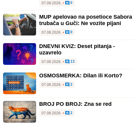
0
07.08.2026.
•
MUP apelovao na posetioce Sabora
trubača u Guči: Ne vozite pijani
0
07.08.2026.
•
DNEVNI KVIZ: Deset pitanja -
uzavrelo
13
07.08.2026.
•
OSMOSMERKA: Dilan ili Korto?
2
07.08.2026.
•
BROJ PO BROJ: Zna se red
2
07.08.2026.
•