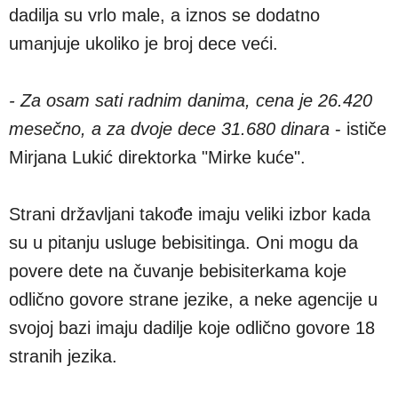
dadilja su vrlo male, a iznos se dodatno
umanjuje ukoliko je broj dece veći.
- Za osam sati radnim danima, cena je 26.420
mesečno, a za dvoje dece 31.680 dinara
- ističe
Mirjana Lukić direktorka "Mirke kuće".
Strani državljani takođe imaju veliki izbor kada
su u pitanju usluge bebisitinga. Oni mogu da
povere dete na čuvanje bebisiterkama koje
odlično govore strane jezike, a neke agencije u
svojoj bazi imaju dadilje koje odlično govore 18
stranih jezika.