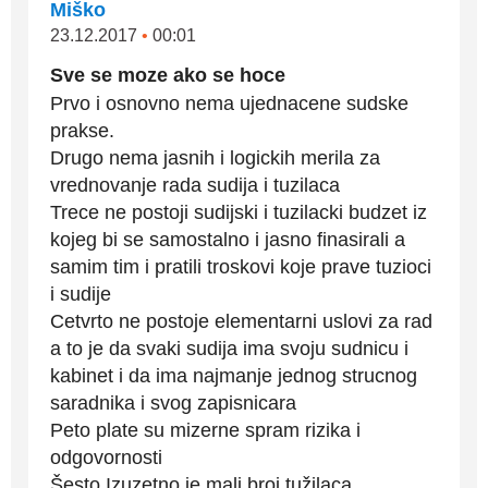
Miško
23.12.2017
•
00:01
Sve se moze ako se hoce
Prvo i osnovno nema ujednacene sudske
prakse.
Drugo nema jasnih i logickih merila za
vrednovanje rada sudija i tuzilaca
Trece ne postoji sudijski i tuzilacki budzet iz
kojeg bi se samostalno i jasno finasirali a
samim tim i pratili troskovi koje prave tuzioci
i sudije
Cetvrto ne postoje elementarni uslovi za rad
a to je da svaki sudija ima svoju sudnicu i
kabinet i da ima najmanje jednog strucnog
saradnika i svog zapisnicara
Peto plate su mizerne spram rizika i
odgovornosti
Šesto Izuzetno je mali broj tužilaca