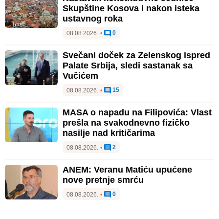
Skupštine Kosova i nakon isteka
ustavnog roka
0
08.08.2026.
•
Svečani doček za Zelenskog ispred
Palate Srbija, sledi sastanak sa
Vučićem
15
08.08.2026.
•
MASA o napadu na Filipovića: Vlast
prešla na svakodnevno fizičko
nasilje nad kritičarima
2
08.08.2026.
•
ANEM: Veranu Matiću upućene
nove pretnje smrću
0
08.08.2026.
•