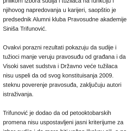
prilikom izbora sudija i tužilaca na funkciju i
njihovog napredovanja u karijeri, saopštio je
predsednik Alumni kluba Pravosudne akademije
Siniša Trifunović.
Ovakvi porazni rezultati pokazuju da sudije i
tužioci manje veruju pravosuđu od građana i da
Visoki savet sudstva i Državno veće tužilaca
nisu uspeli da od svog konstituisanja 2009.
steknu poverenje pravosuđa, zaključuju autori
istraživanja.
Trifunović je dodao da od petooktobarskih
promena nisu uspostavljeni jasni kriterijume za