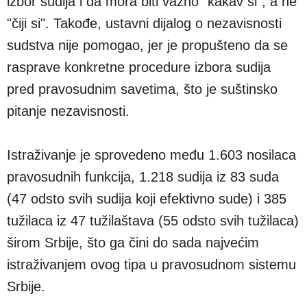
izbor sudija i da mora biti važno "kakav si", a ne
"čiji si". Takođe, ustavni dijalog o nezavisnosti
sudstva nije pomogao, jer je propušteno da se
rasprave konkretne procedure izbora sudija
pred pravosudnim savetima, što je suštinsko
pitanje nezavisnosti.
Istraživanje je sprovedeno među 1.603 nosilaca
pravosudnih funkcija, 1.218 sudija iz 83 suda
(47 odsto svih sudija koji efektivno sude) i 385
tužilaca iz 47 tužilaštava (55 odsto svih tužilaca)
širom Srbije, što ga čini do sada najvećim
istraživanjem ovog tipa u pravosudnom sistemu
Srbije.