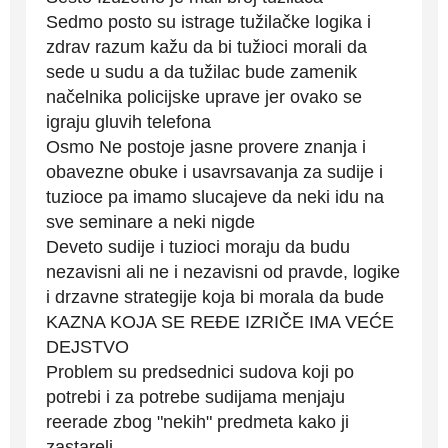
Sedmo posto su istrage tužilačke logika i
zdrav razum kažu da bi tužioci morali da
sede u sudu a da tužilac bude zamenik
načelnika policijske uprave jer ovako se
igraju gluvih telefona
Osmo Ne postoje jasne provere znanja i
obavezne obuke i usavrsavanja za sudije i
tuzioce pa imamo slucajeve da neki idu na
sve seminare a neki nigde
Deveto sudije i tuzioci moraju da budu
nezavisni ali ne i nezavisni od pravde, logike
i drzavne strategije koja bi morala da bude
KAZNA KOJA SE REĐE IZRIČE IMA VEĆE
DEJSTVO
Problem su predsednici sudova koji po
potrebi i za potrebe sudijama menjaju
reerade zbog "nekih" predmeta kako ji
zastareli.