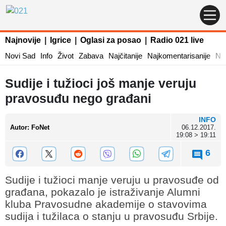
Najnovije
|
Igrice
|
Oglasi za posao
|
Radio 021 live
Novi Sad
Info
Život
Zabava
Najčitanije
Najkomentarisanije
Naj
Sudije i tužioci još manje veruju
pravosuđu nego građani
INFO
Autor
:
FoNet
06.12.2017.
19:08 > 19:11
6
Sudije i tužioci manje veruju u pravosuđe od
građana, pokazalo je istraživanje Alumni
kluba Pravosudne akademije o stavovima
sudija i tužilaca o stanju u pravosuđu Srbije.