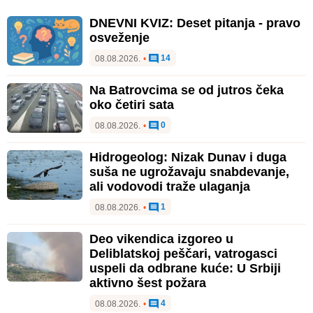
DNEVNI KVIZ: Deset pitanja - pravo
osveženje
14
08.08.2026.
•
Na Batrovcima se od jutros čeka
oko četiri sata
0
08.08.2026.
•
Hidrogeolog: Nizak Dunav i duga
suša ne ugrožavaju snabdevanje,
ali vodovodi traže ulaganja
1
08.08.2026.
•
Deo vikendica izgoreo u
Deliblatskoj peščari, vatrogasci
uspeli da odbrane kuće: U Srbiji
aktivno šest požara
4
08.08.2026.
•