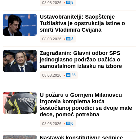
8
08.08.2026.
•
Ustavobranitelji: Saopštenje
Tužilaštva je opstrukcija istine o
smrti Vladimira Cvijana
8
08.08.2026.
•
Zagrađanin: Glavni odbor SPS
jednoglasno podržao Dačića o
samostalnom izlasku na izbore
36
08.08.2026.
•
U požaru u Gornjem Milanovcu
izgorela kompletna kuća
šestočlanoj porodici sa dvoje male
dece, pomoć potrebna
0
08.08.2026.
•
Nastavak konstitutivne sednice