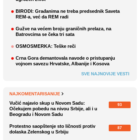
BIRODI: Građanima ne treba predsednik Saveta
REM-a, već da REM radi
Gužve na većem broju graničnih prelaza, na
Batrovcima se čeka tri sata
OSMOSMERKA: Teške reči
Crna Gora demantovala navode o pristupanju
vojnom savezu Hrvatske, Albanije i Kosova
SVE NAJNOVIJE VESTI
NAJKOMENTARISANIJE
Vučić najavio skup u Novom Sadu:
93
Očekujem pobedu na nivou Srbije, ali i u
Beogradu i Novom Sadu
Protestno saopštenje sto ličnosti protiv
87
dolaska Zelenskog u Srbiju