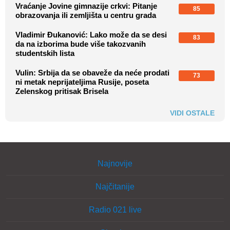
Vraćanje Jovine gimnazije crkvi: Pitanje
85
obrazovanja ili zemljišta u centru grada
Vladimir Đukanović: Lako može da se desi
83
da na izborima bude više takozvanih
studentskih lista
Vulin: Srbija da se obaveže da neće prodati
73
ni metak neprijateljima Rusije, poseta
Zelenskog pritisak Brisela
VIDI OSTALE
Najnovije
Najčitanije
Radio 021 live