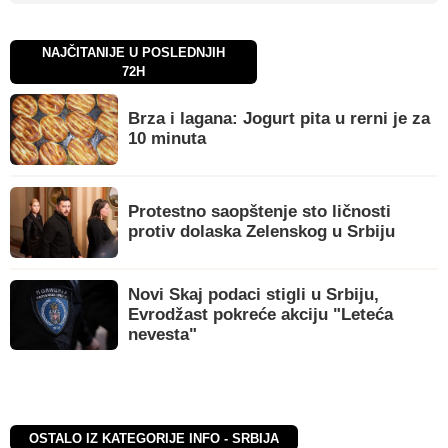
NAJČITANIJE U POSLEDNJIH
72H
Brza i lagana: Jogurt pita u rerni je za
10 minuta
Protestno saopštenje sto ličnosti
protiv dolaska Zelenskog u Srbiju
Novi Skaj podaci stigli u Srbiju,
Evrodžast pokreće akciju "Leteća
nevesta"
OSTALO IZ KATEGORIJE INFO - SRBIJA