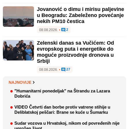
Jovanović o dimu i mirisu paljevine
u Beogradu: Zabeleženo povećanje
nekih PM10 čestica
2
08.08.2026.
•
Zelenski danas sa Vučićem: Od
evropskog puta i energetike do
moguće proizvodnje dronova u
Srbiji
27
08.08.2026.
•
NAJNOVIJE
"Humanitarni ponedeljak" na Štrandu za Lazara
Dobrića
VIDEO Četvrti dan borbe protiv vatrene stihije u
Deliblatskoj peščari: Brane se kuće u Šumarku
Sudar vozova u Hrvatskoj, nikom od povređenih nije
ugrožen život