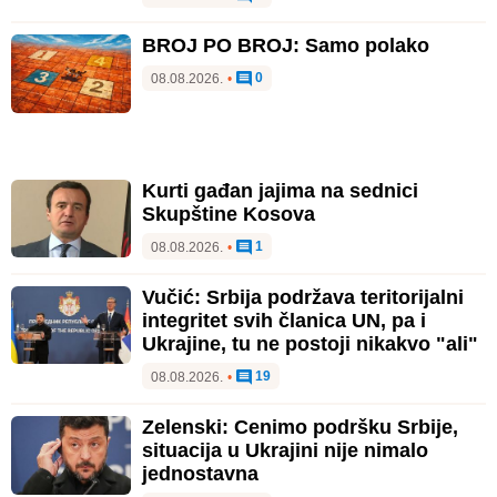
BROJ PO BROJ: Samo polako
0
08.08.2026.
•
Kurti gađan jajima na sednici
Skupštine Kosova
1
08.08.2026.
•
Vučić: Srbija podržava teritorijalni
integritet svih članica UN, pa i
Ukrajine, tu ne postoji nikakvo "ali"
19
08.08.2026.
•
Zelenski: Cenimo podršku Srbije,
situacija u Ukrajini nije nimalo
jednostavna