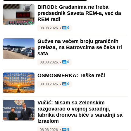
BIRODI: Građanima ne treba
predsednik Saveta REM-a, već da
REM radi
0
08.08.2026.
•
Gužve na većem broju graničnih
prelaza, na Batrovcima se čeka tri
sata
0
08.08.2026.
•
OSMOSMERKA: Teške reči
0
08.08.2026.
•
Vučić: Nisam sa Zelenskim
razgovarao o vojnoj saradnji,
fabrika dronova biće u saradnji sa
Izraelom
9
08.08.2026.
•