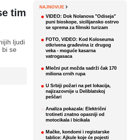
NAJNOVIJE
se tim
VIDEO: Dok Nolanova "Odiseja"
puni bioskope, sicilijansko ostrvo
se sprema za filmski turizam
FOTO, VIDEO: Kod Koloseuma
jih ljudi
otkrivena građevina iz drugog
 bi se
veka - moguće kasarna
vatrogasaca
Mlečni put možda sadrži čak 170
miliona crnih rupa
U Srbiji požari na pet lokacija,
najizazovnije u Deliblatskoj
peščari
Analiza pokazala: Električni
trotineti znatno opasniji od
motocikala i bicikala
Mačke, kondomi i registarske
tablice: Ajkule koje će pojesti