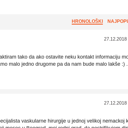
HRONOLOŠKI
NAJPOPU
27.12.2018
ktiram tako da ako ostavite neku kontakt informaciju 
amo malo jedno drugome pa da nam bude malo lakše :) .
27.12.2018
ecijalista vaskularne hirurgije u jednoj velikoj nemackoj kl
oji mesec u Beograd, moj rodni grad, da nostrifikujem di