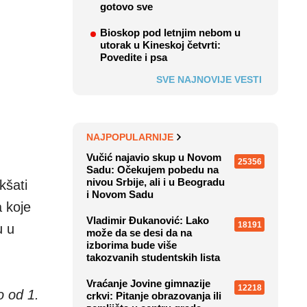
gotovo sve
Bioskop pod letnjim nebom u
utorak u Kineskoj četvrti:
Povedite i psa
SVE NAJNOVIJE VESTI
NAJPOPULARNIJE
Vučić najavio skup u Novom
25356
Sadu: Očekujem pobedu na
nivou Srbije, ali i u Beogradu
kšati
i Novom Sadu
a koje
Vladimir Đukanović: Lako
18191
u u
može da se desi da na
izborima bude više
takozvanih studentskih lista
Vraćanje Jovine gimnazije
12218
o od 1.
crkvi: Pitanje obrazovanja ili