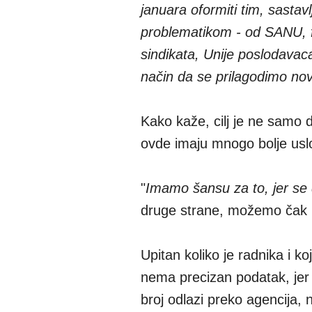
januara oformiti tim, sastav
problematikom - od SANU, fa
sindikata, Unije poslodav
način da se prilagodimo no
Kako kaže, cilj je ne samo d
ovde imaju mnogo bolje uslo
"
Imamo šansu za to, jer se
druge strane, možemo čak i
Upitan koliko je radnika i k
nema precizan podatak, jer ve
broj odlazi preko agencija,