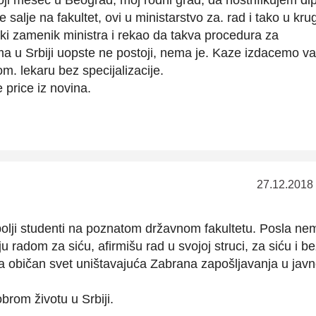
 salje na fakultet, ovi u ministarstvo za. rad i tako u kru
ki zamenik ministra i rekao da takva procedura za
loma u Srbiji uopste ne postoji, nema je. Kaze izdacemo v
m. lekaru bez specijalizacije.
 price iz novina.
27.12.2018
bolji studenti na poznatom državnom fakultetu. Posla nema
 radom za siću, afirmišu rad u svojoj struci, za siću i b
za običan svet uništavajuća Zabrana zapošljavanja u jav
rom životu u Srbiji.