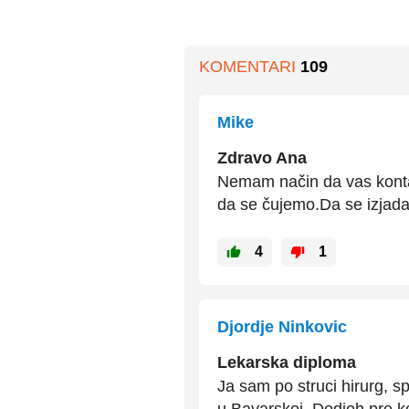
KOMENTARI
109
Mike
Zdravo Ana
Nemam način da vas konta
da se čujemo.Da se izjad
4
1
Djordje Ninkovic
Lekarska diploma
Ja sam po struci hirurg, sp
u Bavarskoj. Dodjoh pre k