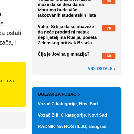
84
može da se desi da na
izborima bude više
a,
takozvanih studentskih lista
ne.
Vulin: Srbija da se obaveže
76
da neće prodati ni metak
a ostati
neprijateljima Rusije, poseta
zača, i
Zelenskog pritisak Brisela
Čija je Jovina gimnazija?
60
VIDI OSTALE
ciju za
OGLASI ZA POSAO
Vozač C kategorije, Novi Sad
Vozač B ili C kategorije, Novi Sad
RADNIK NA ROŠTILJU, Beograd