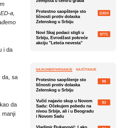
zemljišta u centru grada
om
Protestno saopštenje sto
LED-a,
11824
ličnosti protiv dolaska
 nađemo
Zelenskog u Srbiju
Novi Skaj podaci stigli u
9771
Srbiju, Evrodžast pokreće
akciju "Leteća nevesta"
u i da
NAJKOMENTARISANIJE
NAJČITANIJE
o da, sa
Protestno saopštenje sto
99
ličnosti protiv dolaska
Zelenskog u Srbiju
Vučić najavio skup u Novom
93
ekao da
Sadu: Očekujem pobedu na
nivou Srbije, ali i u Beogradu
k manji
i Novom Sadu
Vladimir Đukanović: Lako