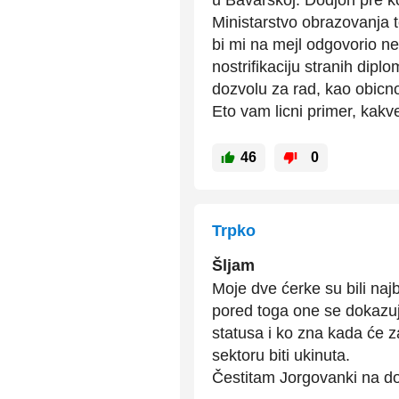
Ministarstvo obrazovanja te
bi mi na mejl odgovorio ne
nostrifikaciju stranih dip
dozvolu za rad, kao obicno
Eto vam licni primer, kakve
46
0
Trpko
Šljam
Moje dve ćerke su bili naj
pored toga one se dokazuju
statusa i ko zna kada će 
sektoru biti ukinuta.
Čestitam Jorgovanki na dob