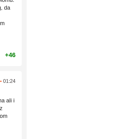
g, da
am
+46
•
01:24
 ali i
ez
nom