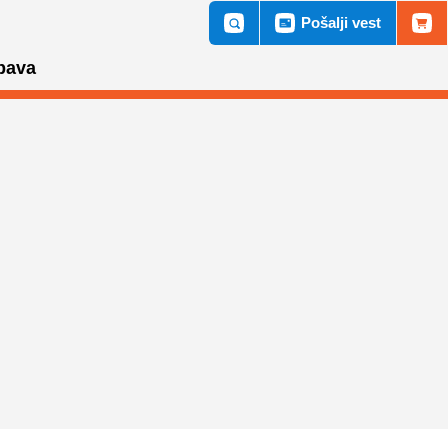
Pošalji vest
bava