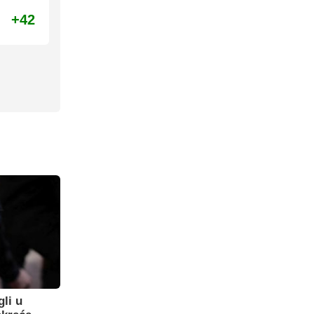
+42
gli u