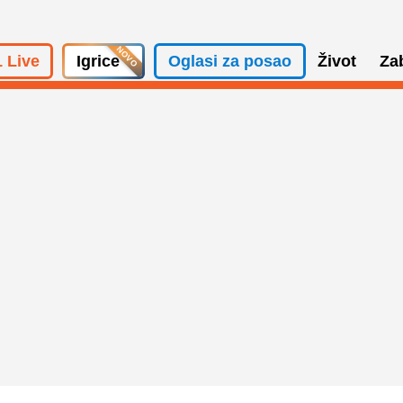
 Live
Igrice
Oglasi za posao
Život
Za