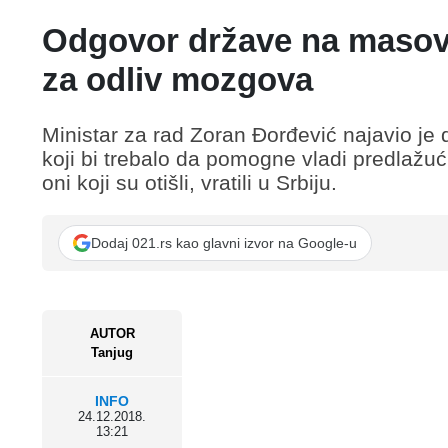
Odgovor države na masovni
za odliv mozgova
Ministar za rad Zoran Đorđević najavio je d
koji bi trebalo da pomogne vladi predlažući 
oni koji su otišli, vratili u Srbiju.
Dodaj 021.rs kao glavni izvor na Google-u
AUTOR
Tanjug
INFO
24.12.2018.
13:21