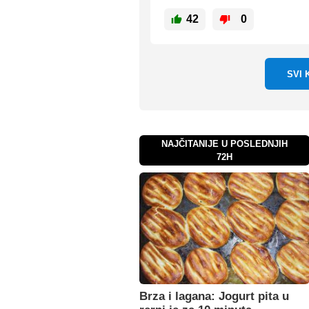
42
0
SVI
NAJČITANIJE U POSLEDNJIH
72H
Brza i lagana: Jogurt pita u