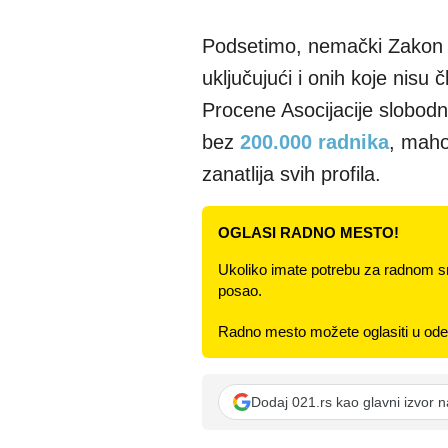
Podsetimo, nemački Zakon o
uključujući i onih koje nisu
Procene Asocijacije slobodni
bez
200.000 radnika
, maho
zanatlija svih profila.
OGLASI RADNO MESTO!
Ukoliko imate potrebu za radnom s
posao.
Radno mesto možete oglasiti u odel
Dodaj 021.rs kao glavni izvor 