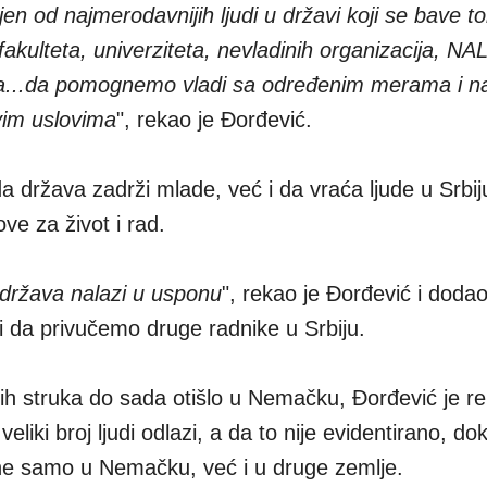
ljen od najmerodavnijih ljudi u državi koji se bave t
kulteta, univerziteta, nevladinih organizacija, NA
aca...da pomognemo vladi sa određenim merama i
vim uslovima
", rekao je Đorđević.
a država zadrži mlade, već i da vraća ljude u Srbij
ve za život i rad.
 država nalazi u usponu
", rekao je Đorđević i doda
 da privučemo druge radnike u Srbiju.
ojih struka do sada otišlo u Nemačku, Đorđević je r
liki broj ljudi odlazi, a da to nije evidentirano, do
 ne samo u Nemačku, već i u druge zemlje.