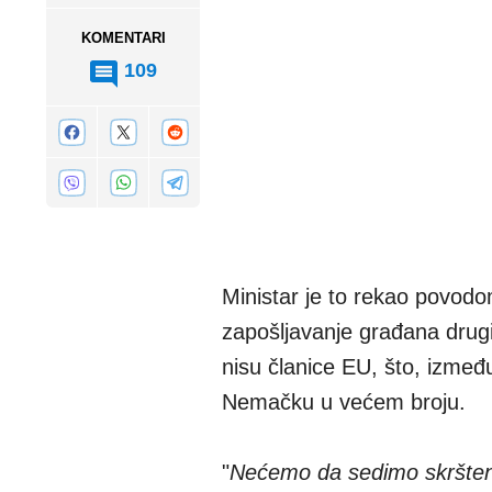
KOMENTARI
109
Ministar je to rekao povod
zapošljavanje građana drugih
nisu članice EU, što, izmeđ
Nemačku u većem broju.
"
Nećemo da sedimo skršteni