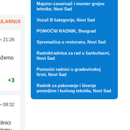
Majstor-zavarivač i monter grejne
tehnike, Novi Sad
Vozač B kategorije, Novi Sad
LARNIJI
POMOĆNI RADNIK, Beograd
•
21:26
Spremačica u restoranu, Novi Sad
Radnik/radnica za rad u šanku/tacni,
možemo
Novi Sad
Pomoćni radnici u građevinskoj
firmi, Novi Sad
+3
Radnik za pakovanje i šivenje
posteljine i kućnog tekstila, Novi Sad
•
08:32
inici
plomu.