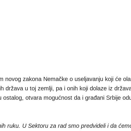
om novog zakona Nemačke o useljavanju koji će ola
 država u toj zemlji, pa i onih koji dolaze iz držav
u ostalog, otvara mogućnost da i građani Srbije od
h ruku. U Sektoru za rad smo predvideli i da ćem