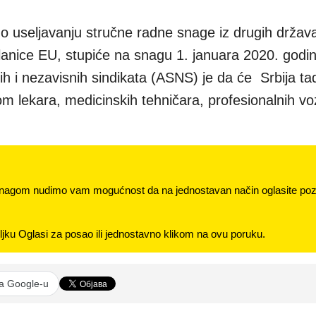
 useljavanju stručne radne snage iz drugih držav
 članice EU, stupiće na snagu 1. januara 2020. godi
h i nezavisnih sindikata (ASNS) je da će Srbija tad
m lekara, medicinskih tehničara, profesionalnih vo
nagom nudimo vam mogućnost da na jednostavan način oglasite pozi
jku Oglasi za posao ili jednostavno klikom na ovu poruku.
na Google-u