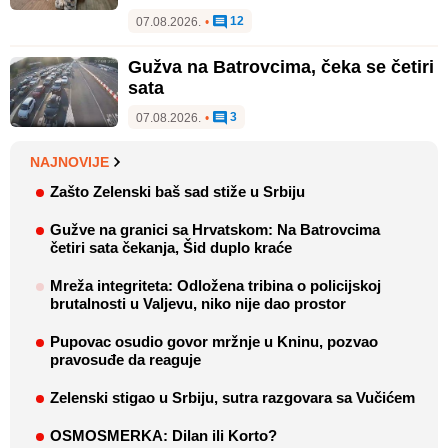
12
07.08.2026.
•
Gužva na Batrovcima, čeka se četiri
sata
3
07.08.2026.
•
NAJNOVIJE
Zašto Zelenski baš sad stiže u Srbiju
Gužve na granici sa Hrvatskom: Na Batrovcima
četiri sata čekanja, Šid duplo kraće
Mreža integriteta: Odložena tribina o policijskoj
brutalnosti u Valjevu, niko nije dao prostor
Pupovac osudio govor mržnje u Kninu, pozvao
pravosuđe da reaguje
Zelenski stigao u Srbiju, sutra razgovara sa Vučićem
OSMOSMERKA: Dilan ili Korto?