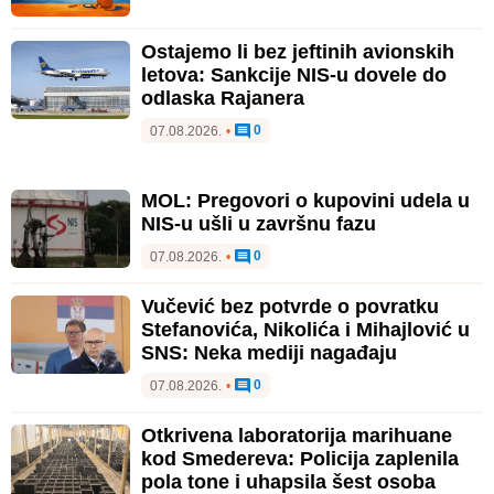
Ostajemo li bez jeftinih avionskih
letova: Sankcije NIS-u dovele do
odlaska Rajanera
0
07.08.2026.
•
MOL: Pregovori o kupovini udela u
NIS-u ušli u završnu fazu
0
07.08.2026.
•
Vučević bez potvrde o povratku
Stefanovića, Nikolića i Mihajlović u
SNS: Neka mediji nagađaju
0
07.08.2026.
•
Otkrivena laboratorija marihuane
kod Smedereva: Policija zaplenila
pola tone i uhapsila šest osoba