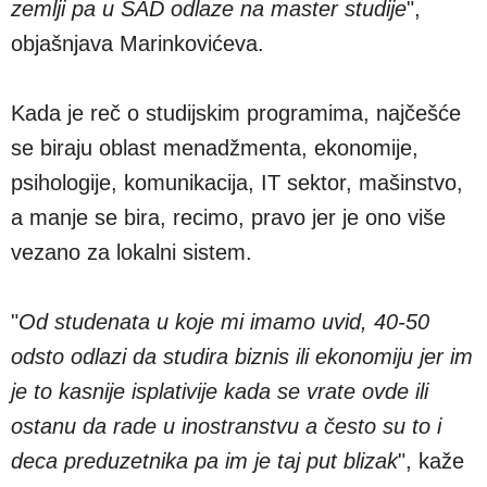
zemlji pa u SAD odlaze na master studije
",
objašnjava Marinkovićeva.
Kada je reč o studijskim programima, najčešće
se biraju oblast menadžmenta, ekonomije,
psihologije, komunikacija, IT sektor, mašinstvo,
a manje se bira, recimo, pravo jer je ono više
vezano za lokalni sistem.
"
Od studenata u koje mi imamo uvid, 40-50
odsto odlazi da studira biznis ili ekonomiju jer im
je to kasnije isplativije kada se vrate ovde ili
ostanu da rade u inostranstvu a često su to i
deca preduzetnika pa im je taj put blizak
", kaže