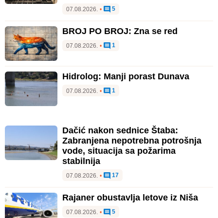
5
07.08.2026.
•
BROJ PO BROJ: Zna se red
1
07.08.2026.
•
Hidrolog: Manji porast Dunava
1
07.08.2026.
•
Dačić nakon sednice Štaba:
Zabranjena nepotrebna potrošnja
vode, situacija sa požarima
stabilnija
17
07.08.2026.
•
Rajaner obustavlja letove iz Niša
5
07.08.2026.
•