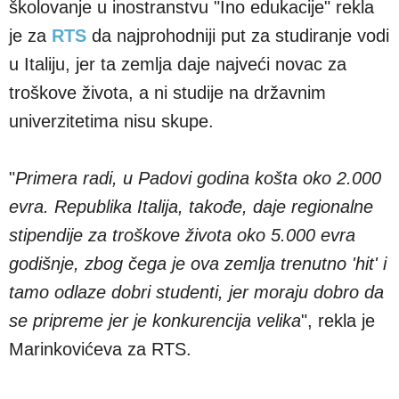
školovanje u inostranstvu "Ino edukacije" rekla
je za
RTS
da najprohodniji put za studiranje vodi
u Italiju, jer ta zemlja daje najveći novac za
troškove života, a ni studije na državnim
univerzitetima nisu skupe.
"
Primera radi, u Padovi godina košta oko 2.000
evra. Republika Italija, takođe, daje regionalne
stipendije za troškove života oko 5.000 evra
godišnje, zbog čega je ova zemlja trenutno 'hit' i
tamo odlaze dobri studenti, jer moraju dobro da
se pripreme jer je konkurencija velika
", rekla je
Marinkovićeva za RTS.