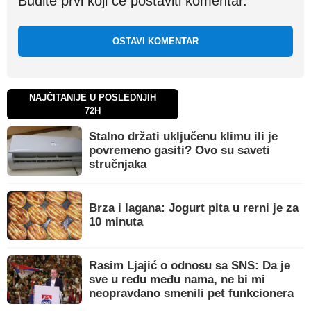
Budite prvi koji će postaviti komentar.
OSTAVI KOMENTAR
NAJČITANIJE U POSLEDNJIH
72H
Stalno držati uključenu klimu ili je
povremeno gasiti? Ovo su saveti
stručnjaka
Brza i lagana: Jogurt pita u rerni je za
10 minuta
Rasim Ljajić o odnosu sa SNS: Da je
sve u redu među nama, ne bi mi
neopravdano smenili pet funkcionera