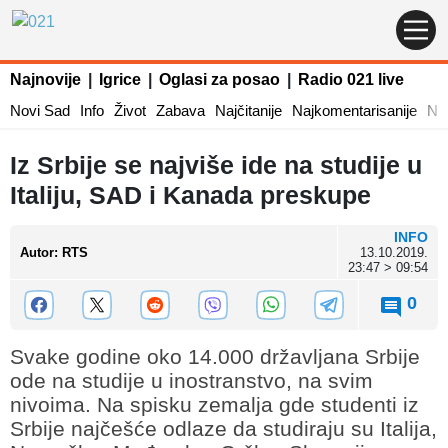
Najnovije
|
Igrice
|
Oglasi za posao
|
Radio 021 live
Novi Sad
Info
Život
Zabava
Najčitanije
Najkomentarisanije
Naj
Iz Srbije se najviše ide na studije u
Italiju, SAD i Kanada preskupe
INFO
Autor
:
RTS
13.10.2019.
23:47 > 09:54
0
Svake godine oko 14.000 državljana Srbije
ode na studije u inostranstvo, na svim
nivoima. Na spisku zemalja gde studenti iz
Srbije najčešće odlaze da studiraju su Italija,