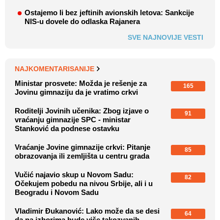
Ostajemo li bez jeftinih avionskih letova: Sankcije
NIS-u dovele do odlaska Rajanera
SVE NAJNOVIJE VESTI
NAJKOMENTARISANIJE
Ministar prosvete: Možda je rešenje za
165
Jovinu gimnaziju da je vratimo crkvi
Roditelji Jovinih učenika: Zbog izjave o
91
vraćanju gimnazije SPC - ministar
Stanković da podnese ostavku
Vraćanje Jovine gimnazije crkvi: Pitanje
85
obrazovanja ili zemljišta u centru grada
Vučić najavio skup u Novom Sadu:
82
Očekujem pobedu na nivou Srbije, ali i u
Beogradu i Novom Sadu
Vladimir Đukanović: Lako može da se desi
64
da na izborima bude više takozvanih