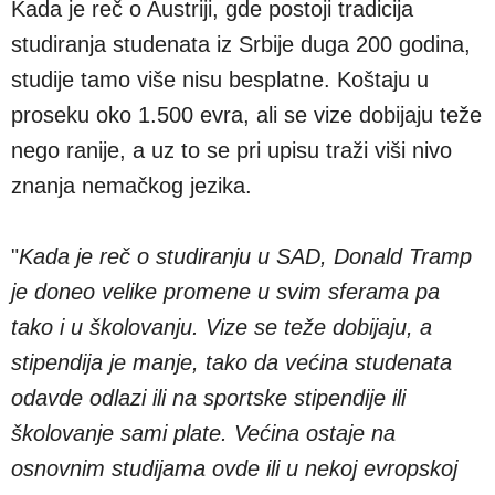
Kada je reč o Austriji, gde postoji tradicija
studiranja studenata iz Srbije duga 200 godina,
studije tamo više nisu besplatne. Koštaju u
proseku oko 1.500 evra, ali se vize dobijaju teže
nego ranije, a uz to se pri upisu traži viši nivo
znanja nemačkog jezika.
"
Kada je reč o studiranju u SAD, Donald Tramp
je doneo velike promene u svim sferama pa
tako i u školovanju. Vize se teže dobijaju, a
stipendija je manje, tako da većina studenata
odavde odlazi ili na sportske stipendije ili
školovanje sami plate. Većina ostaje na
osnovnim studijama ovde ili u nekoj evropskoj