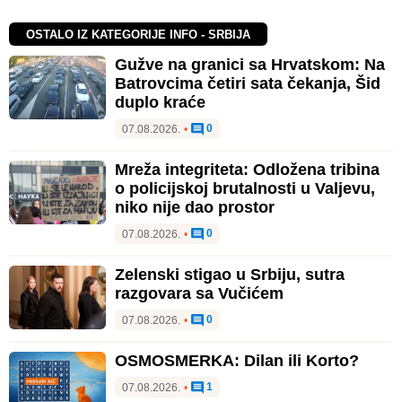
OSTALO IZ KATEGORIJE INFO - SRBIJA
Gužve na granici sa Hrvatskom: Na
Batrovcima četiri sata čekanja, Šid
duplo kraće
0
07.08.2026.
•
Mreža integriteta: Odložena tribina
o policijskoj brutalnosti u Valjevu,
niko nije dao prostor
0
07.08.2026.
•
Zelenski stigao u Srbiju, sutra
razgovara sa Vučićem
0
07.08.2026.
•
OSMOSMERKA: Dilan ili Korto?
1
07.08.2026.
•