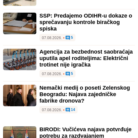
SSP: Predajemo ODIHR-u dokaze o
sprečavanju kontrole biračkog
spiska
5
07.08.2026.
•
Agencija za bezbednost saobraćaja
uputila apel roditeljima: Električni
trotinet nije igračka
5
07.08.2026.
•
Nemački medij o poseti Zelenskog
Beogradu: Najava zajedničke
fabrike dronova?
14
07.08.2026.
•
BIRODI: Vučićeva najava potvrđuje
potrebu za razdvajanjem