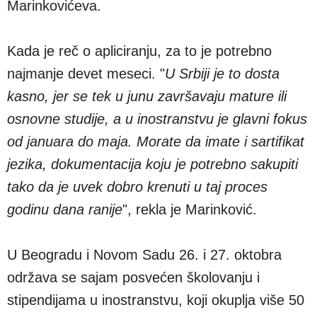
Marinkovićeva.
Kada je reč o apliciranju, za to je potrebno
najmanje devet meseci. "
U Srbiji je to dosta
kasno, jer se tek u junu završavaju mature ili
osnovne studije, a u inostranstvu je glavni fokus
od januara do maja. Morate da imate i sartifikat
jezika, dokumentacija koju je potrebno sakupiti
tako da je uvek dobro krenuti u taj proces
godinu dana ranije
", rekla je Marinković.
U Beogradu i Novom Sadu 26. i 27. oktobra
održava se sajam posvećen školovanju i
stipendijama u inostranstvu, koji okuplja više 50