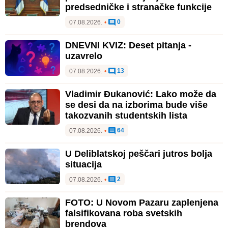
predsedničke i stranačke funkcije
0
07.08.2026.
•
DNEVNI KVIZ: Deset pitanja -
uzavrelo
13
07.08.2026.
•
Vladimir Đukanović: Lako može da
se desi da na izborima bude više
takozvanih studentskih lista
64
07.08.2026.
•
U Deliblatskoj peščari jutros bolja
situacija
2
07.08.2026.
•
FOTO: U Novom Pazaru zaplenjena
falsifikovana roba svetskih
brendova