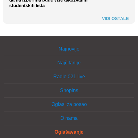
studentskih lista
VIDI OSTALE
Najnovije
Najčitanije
Radio 021 live
Shopins
Oglasi za posao
O nama
Oglašavanje