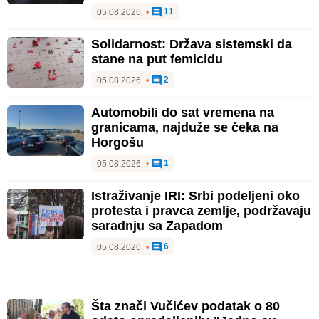
11
05.08.2026.
•
Solidarnost: Država sistemski da
stane na put femicidu
2
05.08.2026.
•
Automobili do sat vremena na
granicama, najduže se čeka na
Horgošu
1
05.08.2026.
•
Istraživanje IRI: Srbi podeljeni oko
protesta i pravca zemlje, podržavaju
saradnju sa Zapadom
6
05.08.2026.
•
Šta znači Vučićev podatak o 80