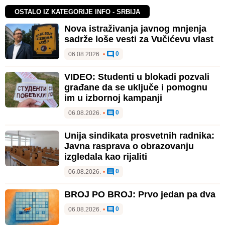
OSTALO IZ KATEGORIJE INFO - SRBIJA
Nova istraživanja javnog mnjenja
sadrže loše vesti za Vučićevu vlast
0
06.08.2026.
•
VIDEO: Studenti u blokadi pozvali
građane da se uključe i pomognu
im u izbornoj kampanji
0
06.08.2026.
•
Unija sindikata prosvetnih radnika:
Javna rasprava o obrazovanju
izgledala kao rijaliti
0
06.08.2026.
•
BROJ PO BROJ: Prvo jedan pa dva
0
06.08.2026.
•