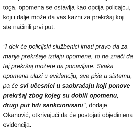
toga, opomena se ostavlja kao opcija policajcu,
koji i dalje može da vas kazni za prekršaj koji
ste načinili prvi put.
"I dok će policijski službenici imati pravo da za
manje prekršaje izdaju opomene, to ne znači da
taj prekršaj možete da ponavljate. Svaka
opomena ulazi u evidenciju, sve piše u sistemu,
pa će
svi učesnici u saobraćaju koji ponove
prekršaj zbog kojeg su dobili opomenu,
drugi put biti sankcionisani
"
, dodaje
Okanović, otkrivajući da će postojati objedinjena
evidencija.