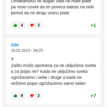
Omakanivicu se dugari zalili na male plate
pa resio covek da im poveca baksis na neki
period da ne diraju visinu plate
+1
4
3
Sile
16.02.2023
•
06:25
?
Zašto može opomena za ne uključena svetla
a za pojas ne? Kada ne uključimo svetla
ugrožavamo i sebe i druge a kada ne
vežemo pojas ugrožavamo samo sebe!
+7
9
2