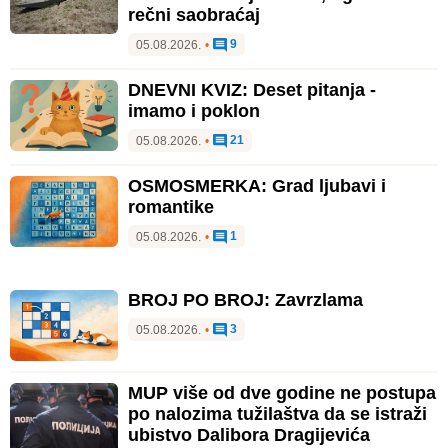
rečni saobraćaj
9
05.08.2026.
•
DNEVNI KVIZ: Deset pitanja -
imamo i poklon
21
05.08.2026.
•
OSMOSMERKA: Grad ljubavi i
romantike
1
05.08.2026.
•
BROJ PO BROJ: Zavrzlama
3
05.08.2026.
•
MUP više od dve godine ne postupa
po nalozima tužilaštva da se istraži
ubistvo Dalibora Dragijevića