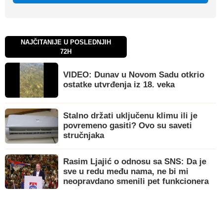
NAJČITANIJE U POSLEDNJIH
72H
VIDEO: Dunav u Novom Sadu otkrio
ostatke utvrđenja iz 18. veka
Stalno držati uključenu klimu ili je
povremeno gasiti? Ovo su saveti
stručnjaka
Rasim Ljajić o odnosu sa SNS: Da je
sve u redu među nama, ne bi mi
neopravdano smenili pet funkcionera