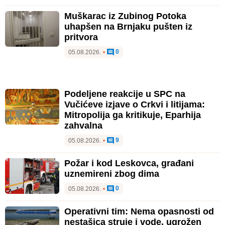
Muškarac iz Zubinog Potoka
uhapšen na Brnjaku pušten iz
pritvora
0
05.08.2026.
•
Podeljene reakcije u SPC na
Vučićeve izjave o Crkvi i litijama:
Mitropolija ga kritikuje, Eparhija
zahvalna
9
05.08.2026.
•
Požar i kod Leskovca, građani
uznemireni zbog dima
0
05.08.2026.
•
Operativni tim: Nema opasnosti od
nestašica struje i vode, ugrožen