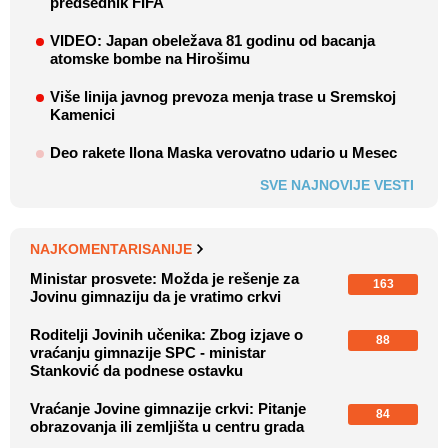
predsednik FIFA
VIDEO: Japan obeležava 81 godinu od bacanja
atomske bombe na Hirošimu
Više linija javnog prevoza menja trase u Sremskoj
Kamenici
Deo rakete Ilona Maska verovatno udario u Mesec
SVE NAJNOVIJE VESTI
NAJKOMENTARISANIJE
Ministar prosvete: Možda je rešenje za
163
Jovinu gimnaziju da je vratimo crkvi
Roditelji Jovinih učenika: Zbog izjave o
88
vraćanju gimnazije SPC - ministar
Stanković da podnese ostavku
Vraćanje Jovine gimnazije crkvi: Pitanje
84
obrazovanja ili zemljišta u centru grada