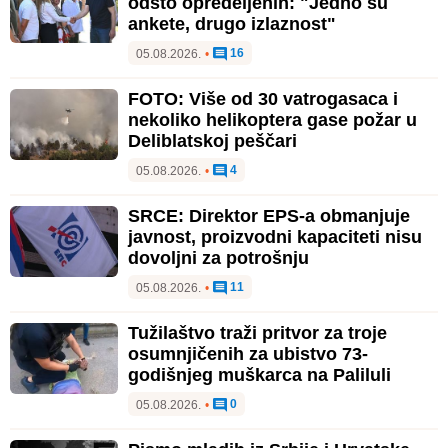
odsto opredeljenih: "Jedno su
ankete, drugo izlaznost"
16
05.08.2026.
•
FOTO: Više od 30 vatrogasaca i
nekoliko helikoptera gase požar u
Deliblatskoj peščari
4
05.08.2026.
•
SRCE: Direktor EPS-a obmanjuje
javnost, proizvodni kapaciteti nisu
dovoljni za potrošnju
11
05.08.2026.
•
Tužilaštvo traži pritvor za troje
osumnjičenih za ubistvo 73-
godišnjeg muškarca na Paliluli
0
05.08.2026.
•