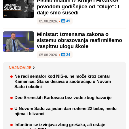
Pismo mladih iz Srbije i Hrvatske
povodom godišnjice od "Oluje": I
dalje smo susedi
49
05.08.2026.
•
Ministar: Izmenama zakona o
sistemu obrazovanja reafirmišemo
vaspitnu ulogu škole
24
05.08.2026.
•
NAJNOVIJE
Ne radi semafor kod NIS-a, ne može kroz centar
Kamenice: Šta se dešava u saobraćaju u Novom
Sadu i okolini
Deo Sremskih Karlovaca bez vode zbog havarije
U Novom Sadu za jedan dan rođene 22 bebe, među
njima i blizanci
Infantino se izvinjava zbog grešaka, ali ostaje