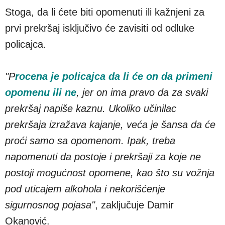
Stoga, da li ćete biti opomenuti ili kažnjeni za
prvi prekršaj isključivo će zavisiti od odluke
policajca.
"P
rocena je policajca da li će on da primeni
opomenu ili ne
, jer on ima pravo da za svaki
prekršaj napiše kaznu. Ukoliko učinilac
prekršaja izražava kajanje, veća je šansa da će
proći samo sa opomenom. Ipak, treba
napomenuti da postoje i prekršaji za koje ne
postoji mogućnost opomene, kao što su vožnja
pod uticajem alkohola i nekorišćenje
sigurnosnog pojasa"
, zaključuje Damir
Okanović.