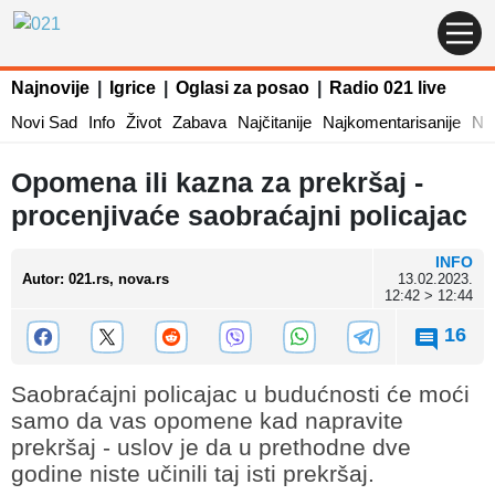
Najnovije
|
Igrice
|
Oglasi za posao
|
Radio 021 live
Novi Sad
Info
Život
Zabava
Najčitanije
Najkomentarisanije
Naj
Opomena ili kazna za prekršaj -
procenjivaće saobraćajni policajac
INFO
Autor
:
021.rs, nova.rs
13.02.2023.
12:42 > 12:44
16
Saobraćajni policajac u budućnosti će moći
samo da vas opomene kad napravite
prekršaj - uslov je da u prethodne dve
godine niste učinili taj isti prekršaj.