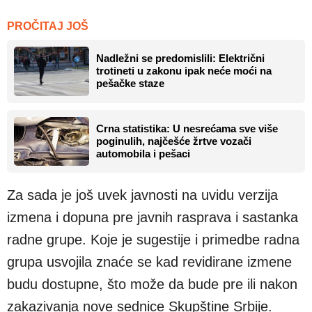
PROČITAJ JOŠ
Nadležni se predomislili: Električni
trotineti u zakonu ipak neće moći na
pešačke staze
Crna statistika: U nesrećama sve više
poginulih, najčešće žrtve vozači
automobila i pešaci
Za sada je još uvek javnosti na uvidu verzija
izmena i dopuna pre javnih rasprava i sastanka
radne grupe. Koje je sugestije i primedbe radna
grupa usvojila znaće se kad revidirane izmene
budu dostupne, što može da bude pre ili nakon
zakazivanja nove sednice Skupštine Srbije.