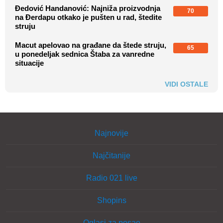
Đedović Handanović: Najniža proizvodnja
70
na Đerdapu otkako je pušten u rad, štedite
struju
Macut apelovao na građane da štede struju,
65
u ponedeljak sednica Štaba za vanredne
situacije
VIDI OSTALE
Najnovije
Najčitanije
Radio 021 live
Shopins
Oglasi za posao