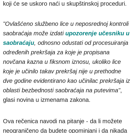
koji će se uskoro naći u skupštinskoj proceduri.
"Ovlašćeno službeno lice u neposrednoj kontroli
saobraćaja može izdati
upozorenje učesniku u
saobraćaju
, odnosno odustati od procesuiranja
određenih prekršaja za koje je propisana
novčana kazna u fiksnom iznosu, ukoliko lice
koje je učinilo takav prekršaj nije u prethodne
dve godine evidentirano kao učinilac prekršaja iz
oblasti bezbednosti saobraćaja na putevima"
,
glasi novina u izmenama zakona.
Ova rečenica navodi na pitanje - da li možete
neograničeno da budete opominjani i da nikada