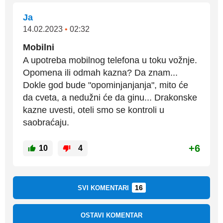
Ja
14.02.2023
•
02:32
Mobilni
A upotreba mobilnog telefona u toku vožnje.
Opomena ili odmah kazna? Da znam...
Dokle god bude "opominjanjanja", mito će
da cveta, a nedužni će da ginu... Drakonske
kazne uvesti, oteli smo se kontroli u
saobraćaju.
+6
10
4
16
SVI KOMENTARI
OSTAVI KOMENTAR