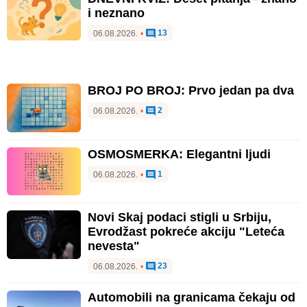
i neznano
13
06.08.2026.
•
BROJ PO BROJ: Prvo jedan pa dva
2
06.08.2026.
•
OSMOSMERKA: Elegantni ljudi
1
06.08.2026.
•
Novi Skaj podaci stigli u Srbiju,
Evrodžast pokreće akciju "Leteća
nevesta"
23
06.08.2026.
•
Automobili na granicama čekaju od