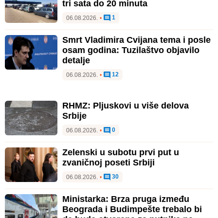
tri sata do 20 minuta
1
06.08.2026.
•
Smrt Vladimira Cvijana tema i posle
osam godina: Tuzilaštvo objavilo
detalje
12
06.08.2026.
•
RHMZ: Pljuskovi u više delova
Srbije
0
06.08.2026.
•
Zelenski u subotu prvi put u
zvaničnoj poseti Srbiji
30
06.08.2026.
•
Ministarka: Brza pruga između
Beograda i Budimpešte trebalo bi