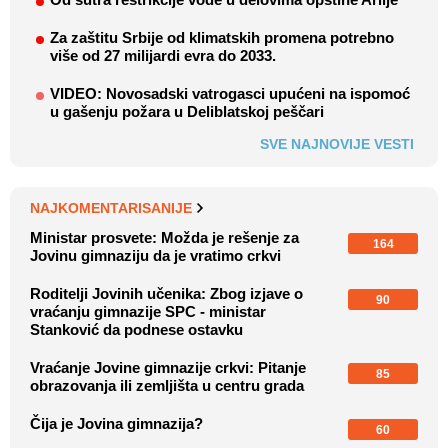
Za zaštitu Srbije od klimatskih promena potrebno
više od 27 milijardi evra do 2033.
VIDEO: Novosadski vatrogasci upućeni na ispomoć
u gašenju požara u Deliblatskoj peščari
SVE NAJNOVIJE VESTI
NAJKOMENTARISANIJE
Ministar prosvete: Možda je rešenje za
164
Jovinu gimnaziju da je vratimo crkvi
Roditelji Jovinih učenika: Zbog izjave o
90
vraćanju gimnazije SPC - ministar
Stanković da podnese ostavku
Vraćanje Jovine gimnazije crkvi: Pitanje
85
obrazovanja ili zemljišta u centru grada
Čija je Jovina gimnazija?
60