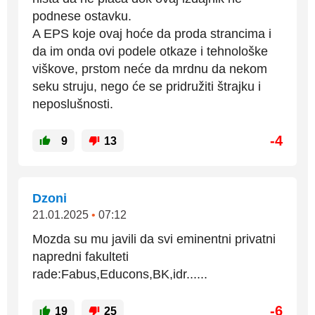
podnese ostavku.
A EPS koje ovaj hoće da proda strancima i
da im onda ovi podele otkaze i tehnološke
viškove, prstom neće da mrdnu da nekom
seku struju, nego će se pridružiti štrajku i
neposlušnosti.
-4
9
13
Dzoni
21.01.2025
•
07:12
Mozda su mu javili da svi eminentni privatni
napredni fakulteti
rade:Fabus,Educons,BK,idr......
-6
19
25