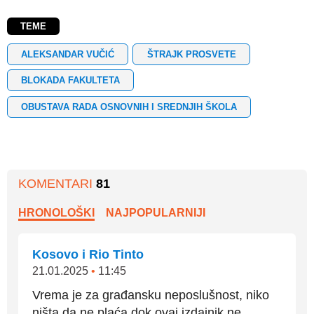
TEME
ALEKSANDAR VUČIĆ
ŠTRAJK PROSVETE
BLOKADA FAKULTETA
OBUSTAVA RADA OSNOVNIH I SREDNJIH ŠKOLA
KOMENTARI
81
HRONOLOŠKI
NAJPOPULARNIJI
Kosovo i Rio Tinto
21.01.2025
•
11:45
Vrema je za građansku neposlušnost, niko
ništa da ne plaća dok ovaj izdajnik ne