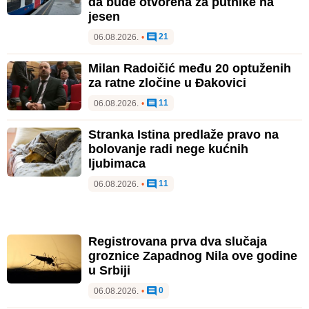
da bude otvorena za putnike na
jesen
21
06.08.2026.
•
Milan Radoičić među 20 optuženih
za ratne zločine u Đakovici
11
06.08.2026.
•
Stranka Istina predlaže pravo na
bolovanje radi nege kućnih
ljubimaca
11
06.08.2026.
•
Registrovana prva dva slučaja
groznice Zapadnog Nila ove godine
u Srbiji
0
06.08.2026.
•