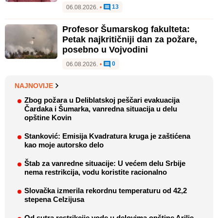
13
06.08.2026.
•
Profesor Šumarskog fakulteta:
Petak najkritičniji dan za požare,
posebno u Vojvodini
0
06.08.2026.
•
NAJNOVIJE
Zbog požara u Deliblatskoj peščari evakuacija
Čardaka i Šumarka, vanredna situacija u delu
opštine Kovin
Stanković: Emisija Kvadratura kruga je zaštićena
kao moje autorsko delo
Štab za vanredne situacije: U većem delu Srbije
nema restrikcija, vodu koristite racionalno
Slovačka izmerila rekordnu temperaturu od 42,2
stepena Celzijusa
Od sutra restrikcije vode u delovima opštine Arilje