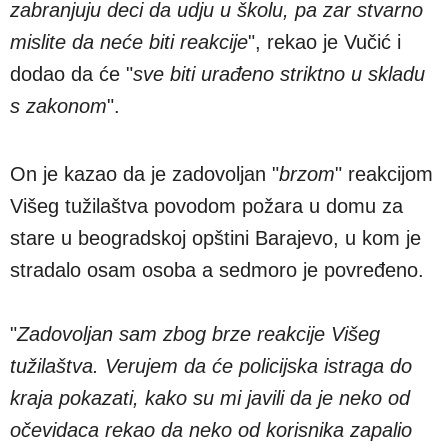
zabranjuju deci da udju u školu, pa zar stvarno
mislite da neće biti reakcije
", rekao je Vučić i
dodao da će "
sve biti urađeno striktno u skladu
s zakonom
".
On je kazao da je zadovoljan "
brzom
" reakcijom
Višeg tužilaštva povodom požara u domu za
stare u beogradskoj opštini Barajevo, u kom je
stradalo osam osoba a sedmoro je povređeno.
"
Zadovoljan sam zbog brze reakcije Višeg
tužilaštva. Verujem da će policijska istraga do
kraja pokazati, kako su mi javili da je neko od
očevidaca rekao da neko od korisnika zapalio