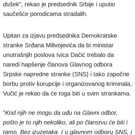
dušek
", rekao je predsednik Srbije i uputio
saučešće porodicama stradalih.
Upitan za izjavu predsednika Demokratske
stranke Srđana Milivojevića da bi ministar
unutrašnjih poslova Ivica Dačić trebalo da
naredi hapšenje članova Glavnog odbora
Srpske napredne stranke (SNS) i tako započne
borbu protiv korupcije i organizovanog kriminala,
Vučić je rekao da će toga biti u svim strankama.
"
Kod njih ne mogu da uđu na Glavni odbor,
pošto je to njih nekoliko, ali po članstvu će biti i
tamo. Bez izuzetaka. I u glavnom odboru SNS, i