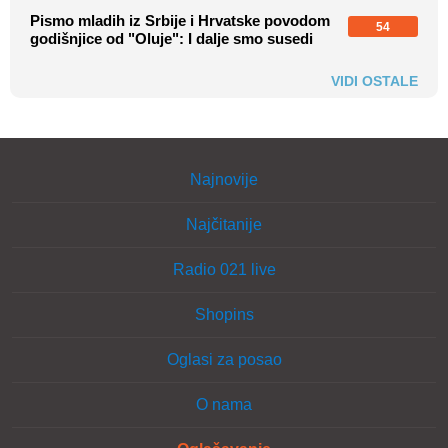
Pismo mladih iz Srbije i Hrvatske povodom
54
godišnjice od "Oluje": I dalje smo susedi
VIDI OSTALE
Najnovije
Najčitanije
Radio 021 live
Shopins
Oglasi za posao
O nama