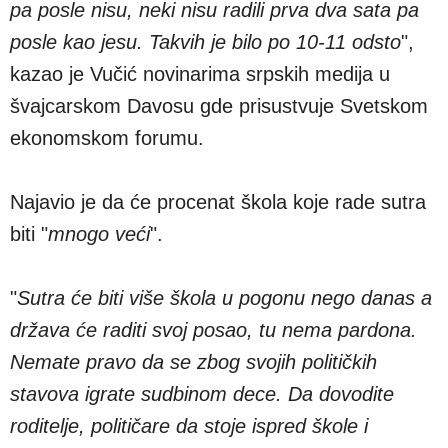
pa posle nisu, neki nisu radili prva dva sata pa
posle kao jesu. Takvih je bilo po 10-11 odsto
",
kazao je Vučić novinarima srpskih medija u
švajcarskom Davosu gde prisustvuje Svetskom
ekonomskom forumu.
Najavio je da će procenat škola koje rade sutra
biti "
mnogo veći
".
"
Sutra će biti više škola u pogonu nego danas a
država će raditi svoj posao, tu nema pardona.
Nemate pravo da se zbog svojih političkih
stavova igrate sudbinom dece. Da dovodite
roditelje, političare da stoje ispred škole i