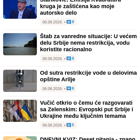
kruga je zaštićena kao moje
autorsko delo
0
06.08.2026.
•
Štab za vanredne situacije: U većem
delu Srbije nema restrikcija, vodu
koristite racionalno
0
06.08.2026.
•
Od sutra restrikcije vode u delovima
opštine Arilje
0
06.08.2026.
•
Vučić otkrio o čemu će razgovarati
sa Zelenskim: Evropski put Srbije i
Ukrajine među ključnim temama
5
06.08.2026.
•
DNEVNI KVIZ: Deset pitanja - znano