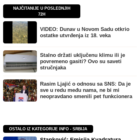
NAJČITANIJE U POSLEDNJIH
72H
VIDEO: Dunav u Novom Sadu otkrio
ostatke utvrđenja iz 18. veka
Stalno držati uključenu klimu ili je
povremeno gasiti? Ovo su saveti
stručnjaka
Rasim Ljajić o odnosu sa SNS: Da je
sve u redu među nama, ne bi mi
neopravdano smenili pet funkcionera
OSTALO IZ KATEGORIJE INFO - SRBIJA
Stanković: Emisija Kvadratura