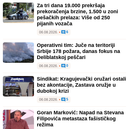
Za tri dana 19.000 prekršaja
prekoračenja brzine, 1.500 u zoni
pešačkih prelaza: Više od 250
pijanih vozača
6
06.08.2026.
•
Operativni tim: Juče na teritoriji
Srbije 178 požara, danas fokus na
Deliblatskoj peščari
0
06.08.2026.
•
Sindikat: Kragujevački oružari ostali
bez akontacije, Zastava oružje u
dubokoj krizi
5
06.08.2026.
•
Goran Marković: Napad na Stevana
Filipovića metastaza fašističkog
režima