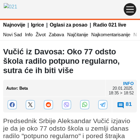
Najnovije
|
Igrice
|
Oglasi za posao
|
Radio 021 live
Novi Sad
Info
Život
Zabava
Najčitanije
Najkomentarisanije
Naj
Vučić iz Davosa: Oko 77 odsto
škola radilo potpuno regularno,
sutra će ih biti više
INFO
Autor
:
Beta
20.01.2025.
18:35 > 18:52
81
Predsednik Srbije Aleksandar Vučić izjavio
je da je oko 77 odsto škola u zemlji danas
radilo "potpuno regularno" i pored štrajka