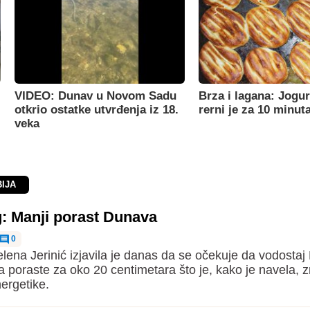
VIDEO: Dunav u Novom Sadu
Brza i lagana: Jogur
otkrio ostatke utvrđenja iz 18.
rerni je za 10 minut
veka
BIJA
g: Manji porast Dunava
0
elena Jerinić izjavila je danas da se očekuje da vodosta
a poraste za oko 20 centimetara što je, kako je navela, 
ergetike.