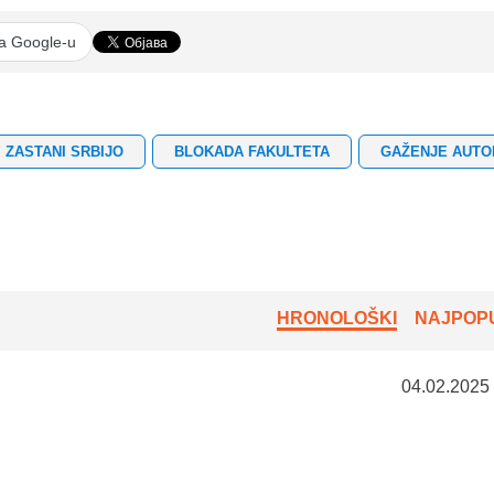
na Google-u
ZASTANI SRBIJO
BLOKADA FAKULTETA
GAŽENJE AUT
HRONOLOŠKI
NAJPOPU
04.02.2025