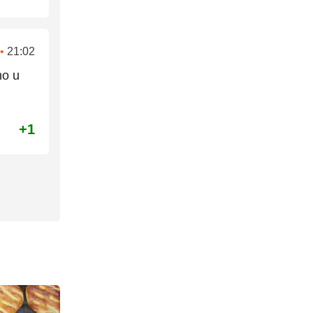
•
21:02
no u
+1