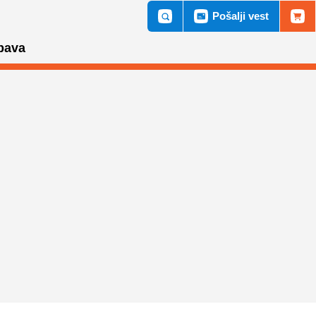
Pošalji vest
bava