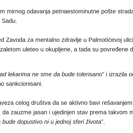
kom mirnog odavanja petnaestominutne pošte strad
m Sadu.
d Zavoda za mentalno zdravlje u Palmotićevoj ulic
 zaletom uleteo u okupljene, a tada su povređene 
nad lekarima ne sme da bude tolerisano
" i izrazila 
no sankcionisani.
veza celog društva da se aktivno bavi rešavanjem
a, da zauzme jasan i ujedinjen stav prema takvom 
 bude dopustivo ni u jednoj sferi života
".