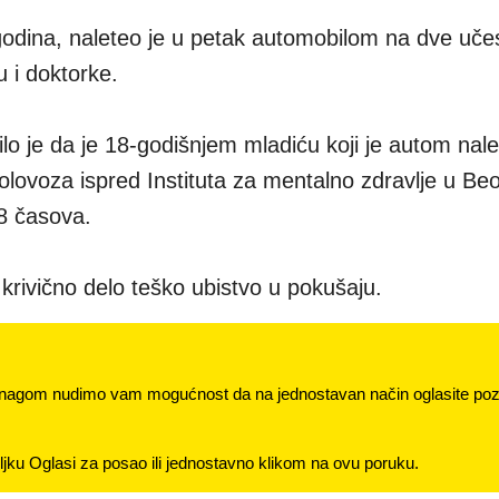
godina, naleteo je u petak automobilom na dve uče
 i doktorke.
ilo je da je 18-godišnjem mladiću koji je autom nal
lovoza ispred Instituta za mentalno zdravlje u Be
8 časova.
 krivično delo teško ubistvo u pokušaju.
nagom nudimo vam mogućnost da na jednostavan način oglasite pozi
jku Oglasi za posao ili jednostavno klikom na ovu poruku.