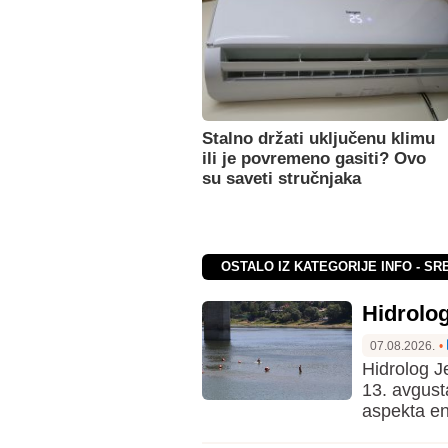
Stalno držati uključenu klimu
ili je povremeno gasiti? Ovo
su saveti stručnjaka
OSTALO IZ KATEGORIJE INFO - SR
Hidrolo
07.08.2026.
•
Hidrolog J
13. avgust
aspekta en