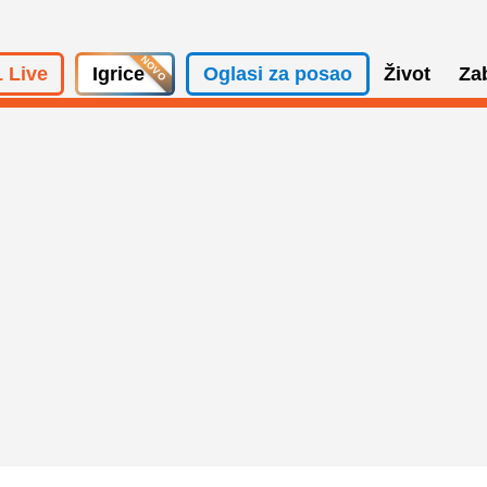
 Live
Igrice
Oglasi za posao
Život
Za