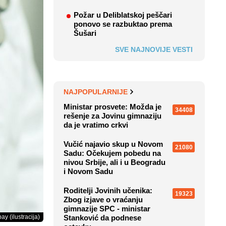
Požar u Deliblatskoj peščari
ponovo se razbuktao prema
Šušari
SVE NAJNOVIJE VESTI
NAJPOPULARNIJE
Ministar prosvete: Možda je
34408
rešenje za Jovinu gimnaziju
da je vratimo crkvi
Vučić najavio skup u Novom
21080
Sadu: Očekujem pobedu na
nivou Srbije, ali i u Beogradu
i Novom Sadu
Roditelji Jovinih učenika:
19323
Zbog izjave o vraćanju
gimnazije SPC - ministar
ay (ilustracija)
Stanković da podnese