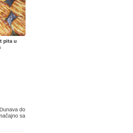
t pita u
a
j Dunava do
značajno sa