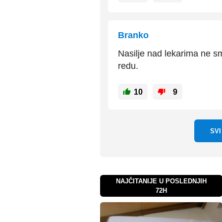
Branko
Nasilje nad lekarima ne s
redu.
10
9
SV
NAJČITANIJE U POSLEDNJIH
72H