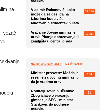
ostavku
alim na
Vladimir Đukanović: Lako
12314
može da se desi da na
izborima bude više
takozvanih studentskih lista
i, vozač
Vraćanje Jovine gimnazije
12051
crkvi: Pitanje obrazovanja ili
dve
zemljišta u centru grada
očekivanje
NAJKOMENTARISANIJE
NAJČITANIJE
Ministar prosvete: Možda je
164
rešenje za Jovinu gimnaziju
da je vratimo crkvi
Roditelji Jovinih učenika:
modelu
91
Zbog izjave o vraćanju
gimnazije SPC - ministar
Stanković da podnese
ostavku