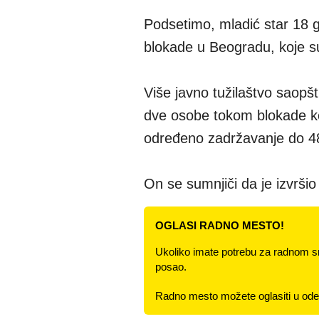
Podsetimo, mladić star 18 
blokade u Beogradu, koje su
Više javno tužilaštvo saopšt
dve osobe tokom blokade ko
određeno zadržavanje do 4
On se sumnjiči da je izvršio
OGLASI RADNO MESTO!
Ukoliko imate potrebu za radnom s
posao.
Radno mesto možete oglasiti u odel