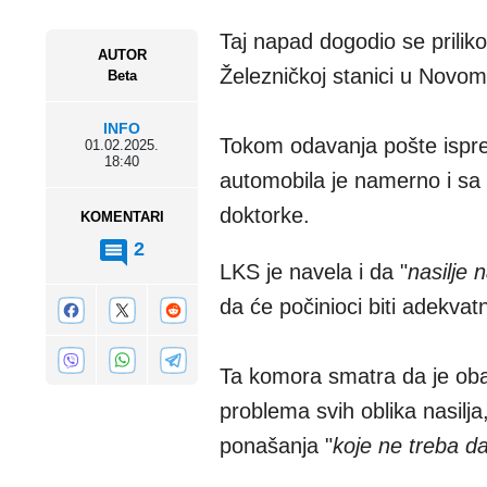
Taj napad dogodio se prili
AUTOR
Železničkoj stanici u Novo
Beta
INFO
Tokom odavanja pošte ispre
01.02.2025.
18:40
automobila je namerno i sa
doktorke.
KOMENTARI
2
LKS je navela i da "
nasilje 
da će počinioci biti adekvat
Ta komora smatra da je oba
problema svih oblika nasilj
ponašanja "
koje ne treba da