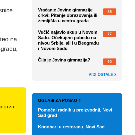
snice
Vraćanje Jovine gimnazije
85
crkvi: Pitanje obrazovanja ili
zemljišta u centru grada
Vučić najavio skup u Novom
77
Sadu: Očekujem pobedu na
eteo na
nivou Srbije, ali i u Beogradu
ogradu,
i Novom Sadu
Čija je Jovina gimnazija?
60
VIDI OSTALE
OGLASI ZA POSAO
ciju za
Pomoćni radnik u proizvodnji, Novi
Sad grad
Konobari u restoranu, Novi Sad