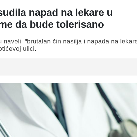
udila napad na lekare u
sme da bude tolerisano
naveli, "brutalan čin nasilja i napada na lekar
ićevoj ulici.