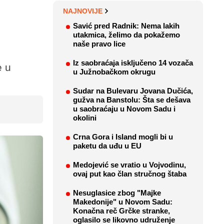
NAJNOVIJE
Savić pred Radnik: Nema lakih
utakmica, želimo da pokažemo
naše pravo lice
Iz saobraćaja isključeno 14 vozača
e u
u Južnobačkom okrugu
Sudar na Bulevaru Jovana Dučića,
gužva na Banstolu: Šta se dešava
u saobraćaju u Novom Sadu i
okolini
Crna Gora i Island mogli bi u
paketu da uđu u EU
Medojević se vratio u Vojvodinu,
ovaj put kao član stručnog štaba
Nesuglasice zbog "Majke
Makedonije" u Novom Sadu:
Konačna reč Grčke stranke,
oglasilo se likovno udruženje