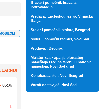
Bravar i pomoćnik bravara,
Petrovaradin
Predavač Engleskog jezika, Vrnjačka
Banja
Stolar i pomoćnik stolara, Beograd
OMOBILOM
Moleri i pomoćni radnici, Novi Sad
Prodavac, Beograd
Majstor za sklapanje pločastog
nameštaja i rad na terenu u radionici
nameštaja, Novi Sad grad
LARNIJI
Konobar/sanker, Novi Beograd
Vozač-dostavljač, Novi Sad
•
05:36
-1