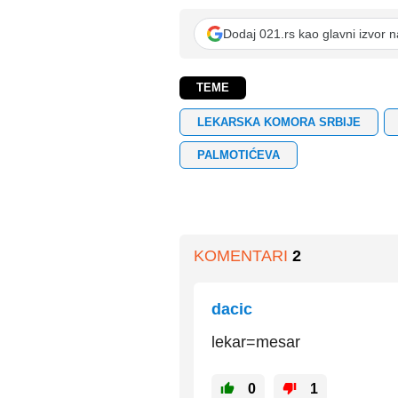
Dodaj 021.rs kao glavni izvor 
TEME
LEKARSKA KOMORA SRBIJE
PALMOTIĆEVA
KOMENTARI
2
dacic
lekar=mesar
0
1