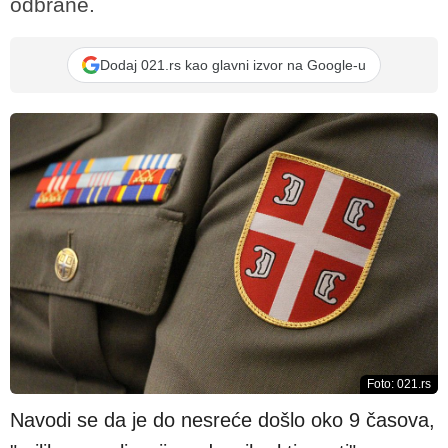
odbrane.
Dodaj 021.rs kao glavni izvor na Google-u
Foto: 021.rs
Navodi se da je do nesreće došlo oko 9 časova,