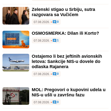
Zelenski stigao u Srbiju, sutra
razgovara sa Vučićem
0
07.08.2026.
•
OSMOSMERKA: Dilan ili Korto?
1
07.08.2026.
•
Ostajemo li bez jeftinih avionskih
letova: Sankcije NIS-u dovele do
odlaska Rajanera
0
07.08.2026.
•
MOL: Pregovori o kupovini udela u
NIS-u ušli u završnu fazu
0
07.08.2026.
•