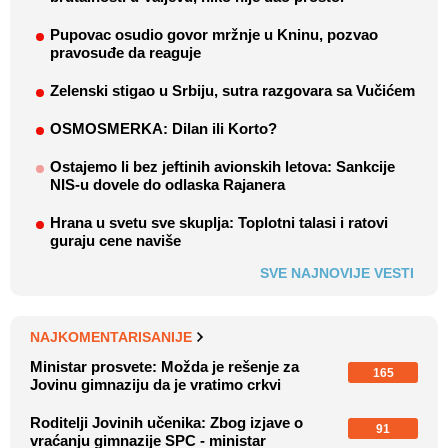
Pupovac osudio govor mržnje u Kninu, pozvao
pravosuđe da reaguje
Zelenski stigao u Srbiju, sutra razgovara sa Vučićem
OSMOSMERKA: Dilan ili Korto?
Ostajemo li bez jeftinih avionskih letova: Sankcije
NIS-u dovele do odlaska Rajanera
Hrana u svetu sve skuplja: Toplotni talasi i ratovi
guraju cene naviše
SVE NAJNOVIJE VESTI
NAJKOMENTARISANIJE
Ministar prosvete: Možda je rešenje za
165
Jovinu gimnaziju da je vratimo crkvi
Roditelji Jovinih učenika: Zbog izjave o
91
vraćanju gimnazije SPC - ministar