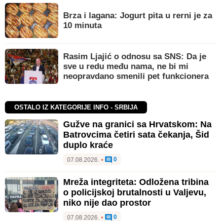
Brza i lagana: Jogurt pita u rerni je za
10 minuta
Rasim Ljajić o odnosu sa SNS: Da je
sve u redu među nama, ne bi mi
neopravdano smenili pet funkcionera
OSTALO IZ KATEGORIJE INFO - SRBIJA
Gužve na granici sa Hrvatskom: Na
Batrovcima četiri sata čekanja, Šid
duplo kraće
0
07.08.2026.
•
Mreža integriteta: Odložena tribina
o policijskoj brutalnosti u Valjevu,
niko nije dao prostor
0
07.08.2026.
•