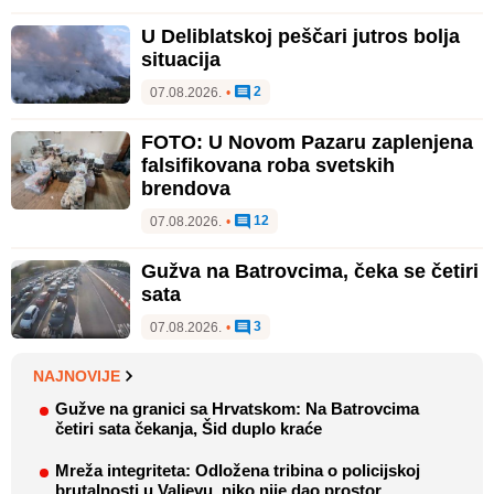
U Deliblatskoj peščari jutros bolja
situacija
2
07.08.2026.
•
FOTO: U Novom Pazaru zaplenjena
falsifikovana roba svetskih
brendova
12
07.08.2026.
•
Gužva na Batrovcima, čeka se četiri
sata
3
07.08.2026.
•
NAJNOVIJE
Gužve na granici sa Hrvatskom: Na Batrovcima
četiri sata čekanja, Šid duplo kraće
Mreža integriteta: Odložena tribina o policijskoj
brutalnosti u Valjevu, niko nije dao prostor