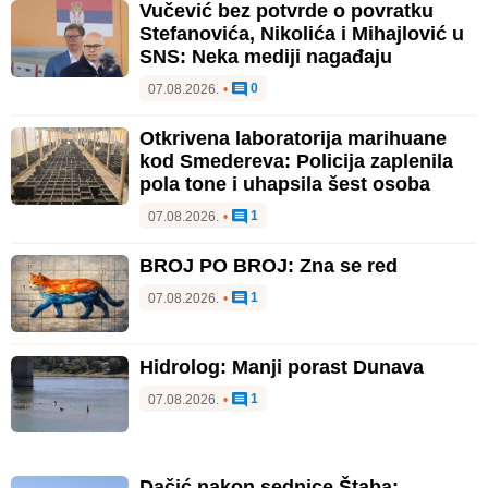
Vučević bez potvrde o povratku
Stefanovića, Nikolića i Mihajlović u
SNS: Neka mediji nagađaju
0
07.08.2026.
•
Otkrivena laboratorija marihuane
kod Smedereva: Policija zaplenila
pola tone i uhapsila šest osoba
1
07.08.2026.
•
BROJ PO BROJ: Zna se red
1
07.08.2026.
•
Hidrolog: Manji porast Dunava
1
07.08.2026.
•
Dačić nakon sednice Štaba: