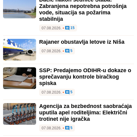
Zabranjena nepotrebna potrošnja
vode, situacija sa požarima
stabilnija
15
07.08.2026.
•
Rajaner obustavlja letove iz Niša
5
07.08.2026.
•
SSP: Predajemo ODIHR-u dokaze o
sprečavanju kontrole biračkog
spiska
5
07.08.2026.
•
Agencija za bezbednost saobraćaja
uputila apel roditeljima: Električni
trotinet nije igračka
5
07.08.2026.
•