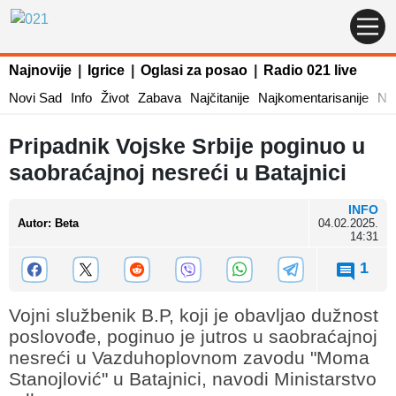
Najnovije
|
Igrice
|
Oglasi za posao
|
Radio 021 live
Novi Sad
Info
Život
Zabava
Najčitanije
Najkomentarisanije
Naj
Pripadnik Vojske Srbije poginuo u
saobraćajnoj nesreći u Batajnici
INFO
Autor
:
Beta
04.02.2025.
14:31
1
Vojni službenik B.P, koji je obavljao dužnost
poslovođe, poginuo je jutros u saobraćajnoj
nesreći u Vazduhoplovnom zavodu "Moma
Stanojlović" u Batajnici, navodi Ministarstvo