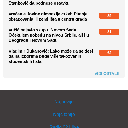
Stanković da podnese ostavku
Vraćanje Jovine gimnazije crkvi: Pitanje
85
obrazovanja ili zemljišta u centru grada
Vučić najavio skup u Novom Sadu:
81
Očekujem pobedu na nivou Srbije, ali i u
Beogradu i Novom Sadu
Vladimir Đukanović: Lako može da se desi
63
da na izborima bude više takozvanih
studentskih lista
VIDI OSTALE
Najnovije
Najčitanije
Radio 021 live