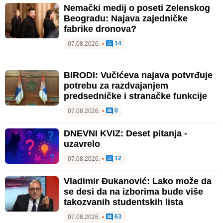
Nemački medij o poseti Zelenskog
Beogradu: Najava zajedničke
fabrike dronova?
14
07.08.2026.
•
BIRODI: Vučićeva najava potvrđuje
potrebu za razdvajanjem
predsedničke i stranačke funkcije
0
07.08.2026.
•
DNEVNI KVIZ: Deset pitanja -
uzavrelo
12
07.08.2026.
•
Vladimir Đukanović: Lako može da
se desi da na izborima bude više
takozvanih studentskih lista
63
07.08.2026.
•