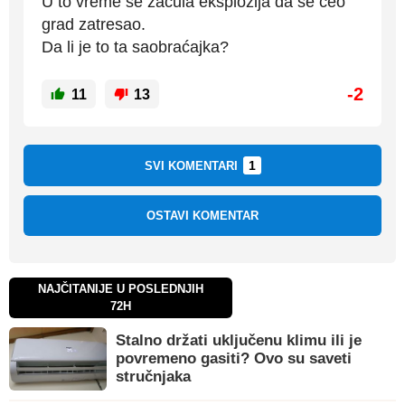
U to vreme se začula eksplozija da se ceo
grad zatresao.
Da li je to ta saobraćajka?
-2
11
13
1
SVI KOMENTARI
OSTAVI KOMENTAR
NAJČITANIJE U POSLEDNJIH
72H
Stalno držati uključenu klimu ili je
povremeno gasiti? Ovo su saveti
stručnjaka