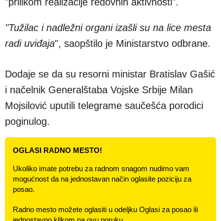
"prilikom realizacije redovnih aktivnosti".
"Tužilac i nadležni organi izašli su na lice mesta
radi uviđaja
", saopštilo je Ministarstvo odbrane.
Dodaje se da su resorni ministar Bratislav Gašić
i načelnik Generalštaba Vojske Srbije Milan
Mojsilović uputili telegrame saučešća porodici
poginulog.
OGLASI RADNO MESTO!
Ukoliko imate potrebu za radnom snagom nudimo vam
mogućnost da na jednostavan način oglasite poziciju za
posao.
Radno mesto možete oglasiti u odeljku Oglasi za posao ili
jednostavno klikom na ovu poruku.