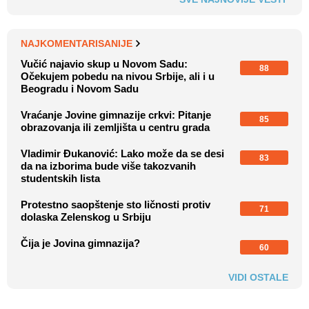
NAJKOMENTARISANIJE
Vučić najavio skup u Novom Sadu:
88
Očekujem pobedu na nivou Srbije, ali i u
Beogradu i Novom Sadu
Vraćanje Jovine gimnazije crkvi: Pitanje
85
obrazovanja ili zemljišta u centru grada
Vladimir Đukanović: Lako može da se desi
83
da na izborima bude više takozvanih
studentskih lista
Protestno saopštenje sto ličnosti protiv
71
dolaska Zelenskog u Srbiju
Čija je Jovina gimnazija?
60
VIDI OSTALE