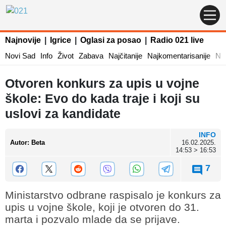
Najnovije
|
Igrice
|
Oglasi za posao
|
Radio 021 live
Novi Sad
Info
Život
Zabava
Najčitanije
Najkomentarisanije
Naj
Otvoren konkurs za upis u vojne
škole: Evo do kada traje i koji su
uslovi za kandidate
INFO
Autor
:
Beta
16.02.2025.
14:53 > 16:53
7
Ministarstvo odbrane raspisalo je konkurs za
upis u vojne škole, koji je otvoren do 31.
marta i pozvalo mlade da se prijave.