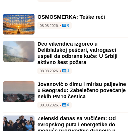
OSMOSMERKA: Teške reči
0
08.08.2026.
•
Deo vikendica izgoreo u
Deliblatskoj peščari, vatrogasci
uspeli da odbrane kuće: U Srbiji
aktivno šest požara
1
08.08.2026.
•
Jovanović o dimu i mirisu paljevine
u Beogradu: Zabeleženo povećanje
nekih PM10 čestica
0
08.08.2026.
•
Zelenski danas sa Vučićem: Od
evropskog puta i energetike do
moguće proizvodnje dronova u