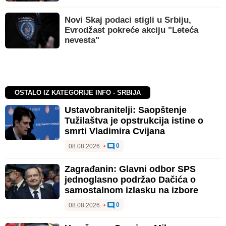
Novi Skaj podaci stigli u Srbiju,
Evrodžast pokreće akciju "Leteća
nevesta"
OSTALO IZ KATEGORIJE INFO - SRBIJA
Ustavobranitelji: Saopštenje
Tužilaštva je opstrukcija istine o
smrti Vladimira Cvijana
0
08.08.2026.
•
Zagrađanin: Glavni odbor SPS
jednoglasno podržao Dačića o
samostalnom izlasku na izbore
0
08.08.2026.
•