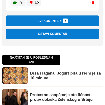
-6
9
15
7
SVI KOMENTARI
OSTAVI KOMENTAR
NAJČITANIJE U POSLEDNJIH
72H
Brza i lagana: Jogurt pita u rerni je za
10 minuta
Protestno saopštenje sto ličnosti
protiv dolaska Zelenskog u Srbiju