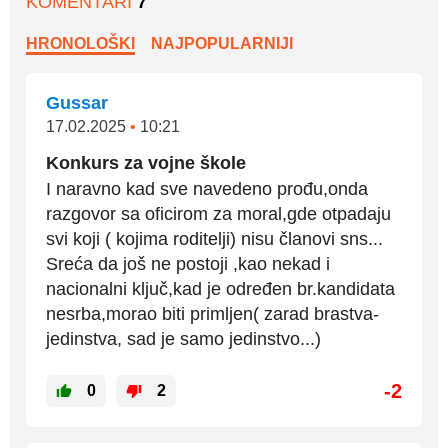
KOMENTARI
7
HRONOLOŠKI
NAJPOPULARNIJI
Gussar
17.02.2025
•
10:21
Konkurs za vojne škole
I naravno kad sve navedeno prođu,onda
razgovor sa oficirom za moral,gde otpadaju
svi koji ( kojima roditelji) nisu članovi sns...
Sreća da još ne postoji ,kao nekad i
nacionalni ključ,kad je određen br.kandidata
nesrba,morao biti primljen( zarad brastva-
jedinstva, sad je samo jedinstvo...)
-2
0
2