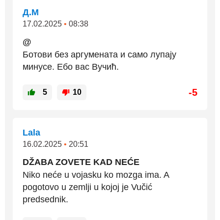
Д.М
17.02.2025
•
08:38
@
Ботови без аргумената и само лупају
минусе. Ебо вас Вучић.
-5
5
10
Lala
16.02.2025
•
20:51
DŽABA ZOVETE KAD NEĆE
Niko neće u vojasku ko mozga ima. A
pogotovo u zemlji u kojoj je Vučić
predsednik.