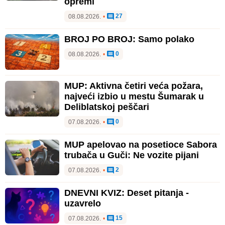
opremi
27
08.08.2026.
•
BROJ PO BROJ: Samo polako
0
08.08.2026.
•
MUP: Aktivna četiri veća požara,
najveći izbio u mestu Šumarak u
Deliblatskoj peščari
0
07.08.2026.
•
MUP apelovao na posetioce Sabora
trubača u Guči: Ne vozite pijani
2
07.08.2026.
•
DNEVNI KVIZ: Deset pitanja -
uzavrelo
15
07.08.2026.
•