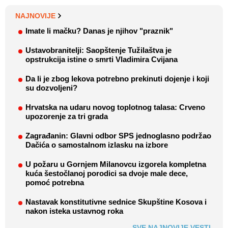
NAJNOVIJE
Imate li mačku? Danas je njihov "praznik"
Ustavobranitelji: Saopštenje Tužilaštva je
opstrukcija istine o smrti Vladimira Cvijana
Da li je zbog lekova potrebno prekinuti dojenje i koji
su dozvoljeni?
Hrvatska na udaru novog toplotnog talasa: Crveno
upozorenje za tri grada
Zagrađanin: Glavni odbor SPS jednoglasno podržao
Dačića o samostalnom izlasku na izbore
U požaru u Gornjem Milanovcu izgorela kompletna
kuća šestočlanoj porodici sa dvoje male dece,
pomoć potrebna
Nastavak konstitutivne sednice Skupštine Kosova i
nakon isteka ustavnog roka
SVE NAJNOVIJE VESTI