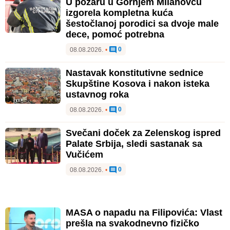
U požaru u Gornjem Milanovcu
izgorela kompletna kuća
šestočlanoj porodici sa dvoje male
dece, pomoć potrebna
0
08.08.2026.
•
Nastavak konstitutivne sednice
Skupštine Kosova i nakon isteka
ustavnog roka
0
08.08.2026.
•
Svečani doček za Zelenskog ispred
Palate Srbija, sledi sastanak sa
Vučićem
0
08.08.2026.
•
MASA o napadu na Filipovića: Vlast
prešla na svakodnevno fizičko