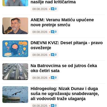
nasilje nad kritičarima
0
08.08.2026.
•
ANEM: Veranu Matiću upućene
nove pretnje smrću
0
08.08.2026.
•
DNEVNI KVIZ: Deset pitanja - pravo
osveženje
0
08.08.2026.
•
Na Batrovcima se od jutros čeka
oko četiri sata
0
08.08.2026.
•
Hidrogeolog: Nizak Dunav i duga
suša ne ugrožavaju snabdevanje,
ali vodovodi traže ulaganja
0
08.08.2026.
•