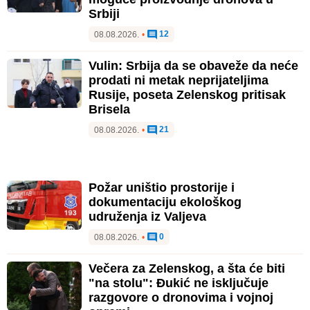
Srbiji
12
08.08.2026.
•
Vulin: Srbija da se obaveže da neće
prodati ni metak neprijateljima
Rusije, poseta Zelenskog pritisak
Brisela
21
08.08.2026.
•
Požar uništio prostorije i
dokumentaciju ekološkog
udruženja iz Valjeva
0
08.08.2026.
•
Večera za Zelenskog, a šta će biti
"na stolu": Đukić ne isključuje
razgovore o dronovima i vojnoj