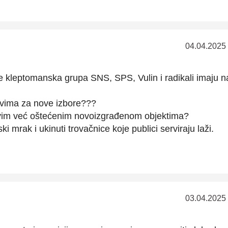
04.04.2025
e kleptomanska grupa SNS, SPS, Vulin i radikali imaju 
lovima za nove izbore???
vim već oštećenim novoizgrađenom objektima?
ki mrak i ukinuti trovačnice koje publici serviraju laži.
03.04.2025