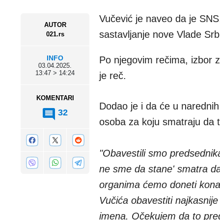
Vučević je naveo da je SNS,
AUTOR
sastavljanje nove Vlade Srbi
021.rs
INFO
Po njegovim rečima, izbor z
03.04.2025.
13:47 > 14:24
je reč.
KOMENTARI
Dodao je i da će u narednih
32
osoba za koju smatraju da t
"Obavestili smo predsednika
ne sme da stane' smatra da
organima ćemo doneti kona
Vučića obavestiti najkasnij
imena. Očekujem da to pred