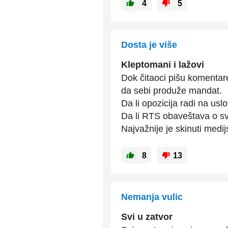
4
5
Dosta je više
Kleptomani i lažovi
Dok čitaoci pišu komentar
da sebi produže mandat.
Da li opozicija radi na us
Da li RTS obaveštava o s
Najvažnije je skinuti medijs
8
13
Nemanja vulic
Svi u zatvor