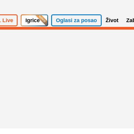
 Live
Igrice
Oglasi za posao
Život
Za