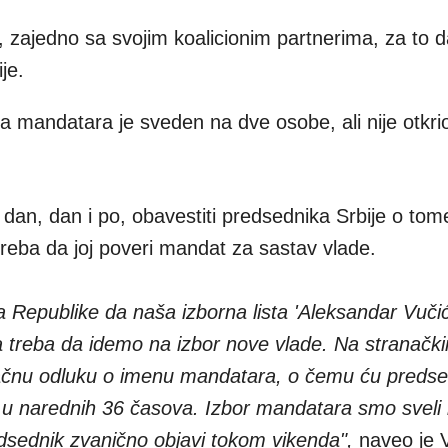
 zajedno sa svojim koalicionim partnerima, za to d
je.
a mandatara je sveden na dve osobe, ali nije otkr
 dan, dan i po, obavestiti predsednika Srbije o tom
reba da joj poveri mandat za sastav vlade.
 Republike da naša izborna lista 'Aleksandar Vučić
 treba da idemo na izbor nove vlade. Na stranačk
čnu odluku o imenu mandatara, o čemu ću predse
e u narednih 36 časova. Izbor mandatara smo sveli
sednik zvanično objavi tokom vikenda",
naveo je V