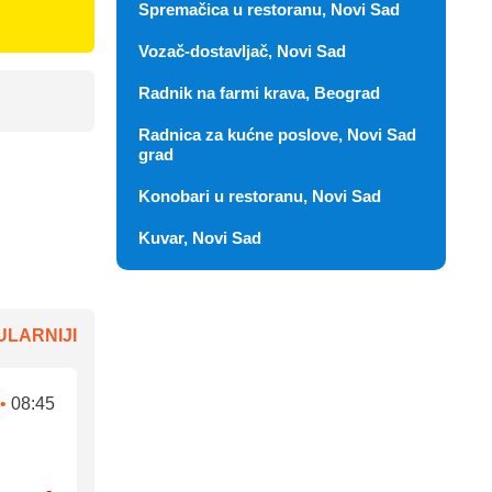
Spremačica u restoranu, Novi Sad
Vozač-dostavljač, Novi Sad
Radnik na farmi krava, Beograd
Radnica za kućne poslove, Novi Sad
grad
Konobari u restoranu, Novi Sad
Kuvar, Novi Sad
LARNIJI
•
08:45