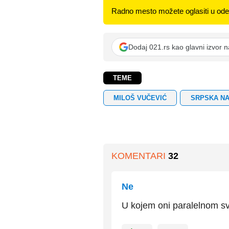
Radno mesto možete oglasiti u odel
Dodaj 021.rs kao glavni izvor 
TEME
MILOŠ VUČEVIĆ
SRPSKA N
KOMENTARI
32
Ne
U kojem oni paralelnom sv