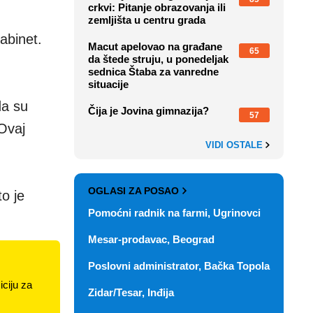
crkvi: Pitanje obrazovanja ili
zemljišta u centru grada
abinet.
Macut apelovao na građane
65
da štede struju, u ponedeljak
sednica Štaba za vanredne
situacije
da su
Čija je Jovina gimnazija?
57
 Ovaj
VIDI OSTALE
OGLASI ZA POSAO
o je
Pomoćni radnik na farmi, Ugrinovci
Mesar-prodavac, Beograd
Poslovni administrator, Bačka Topola
ciju za
Zidar/Tesar, Inđija