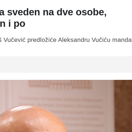
ra sveden na dve osobe,
n i po
š Vučević predložiće Aleksandru Vučiću manda