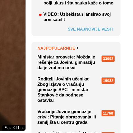
bolji ukus i šta nauka kaže o tome
VIDEO: Uzbekistan lansirao svoj
prvi satelit
SVE NAJNOVIJE VESTI
NAJPOPULARNIJE
Ministar prosvete: Možda je
33993
rešenje za Jovinu gimnaziju
da je vratimo crkvi
Roditelji Jovinih učenika:
19082
Zbog izjave o vraćanju
gimnazije SPC - ministar
Stanković da podnese
ostavku
Vraćanje Jovine gimnazije
11760
crkvi: Pitanje obrazovanja ili
zemljišta u centru grada
Foto: 021.rs