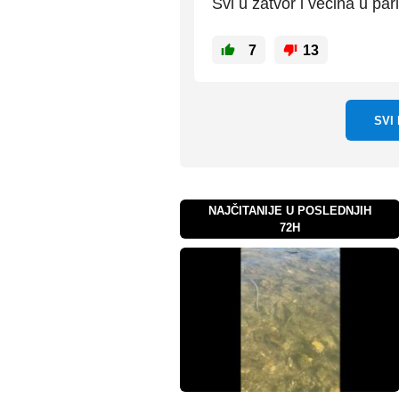
Svi u zatvor i vecina u pa
7
13
SVI
NAJČITANIJE U POSLEDNJIH
72H