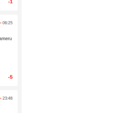
-1
•
06:25
nameru
-5
•
23:48