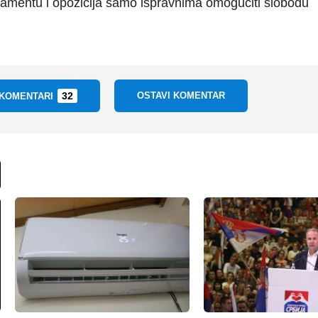
rlamentu i opozicija samo ispravnima omoguciti slobodu
32
OSTAVI KOMENTAR
 KOMENTARI