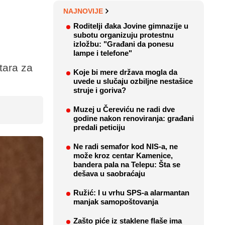
NAJNOVIJE
Roditelji đaka Jovine gimnazije u
subotu organizuju protestnu
izložbu: "Građani da ponesu
lampe i telefone"
tara za
Koje bi mere država mogla da
uvede u slučaju ozbiljne nestašice
struje i goriva?
Muzej u Čereviću ne radi dve
godine nakon renoviranja: građani
predali peticiju
Ne radi semafor kod NIS-a, ne
može kroz centar Kamenice,
bandera pala na Telepu: Šta se
dešava u saobraćaju
Ružić: I u vrhu SPS-a alarmantan
manjak samopoštovanja
Zašto piće iz staklene flaše ima