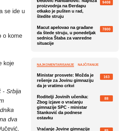
Đedović Handanović: Najniža
9408
proizvodnja na Đerdapu
a se ide u
otkako je pušten u rad,
štedite struju
Macut apelovao na građane
7800
da štede struju, u ponedeljak
io o kome
sednica Štaba za vanredne
situacije
e koje
NAJKOMENTARISANIJE
NAJČITANIJE
Ministar prosvete: Možda je
163
rešenje za Jovinu gimnaziju
da je vratimo crkvi
 - Srbija
Roditelji Jovinih učenika:
88
im
Zbog izjave o vraćanju
gimnazije SPC - ministar
dnika
Stanković da podnese
ostavku
 na dva
učević.
Vraćanje Jovine gimnazije
85