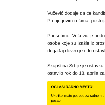
Vučević dodaje da će kandid
Po njegovim rečima, postoje
Podsetimo, Vučević je podn
osobe koje su izašle iz pro
događaj doveo je i do osta
Skupština Srbije je ostavku
ostavilo rok do 18. aprila za
OGLASI RADNO MESTO!
Ukoliko imate potrebu za radnom s
posao.