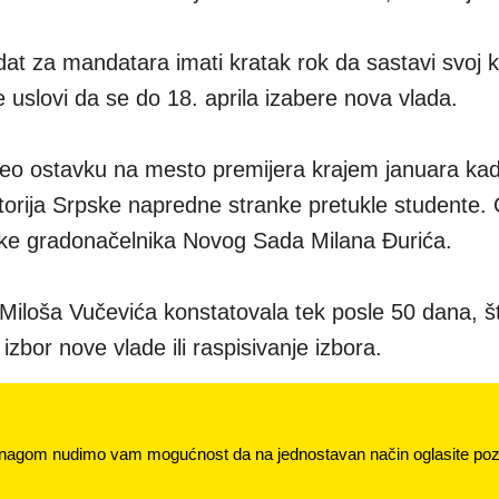
at za mandatara imati kratak rok da sastavi svoj k
 uslovi da se do 18. aprila izabere nova vlada.
eo ostavku na mesto premijera krajem januara ka
storija Srpske napredne stranke pretukle studente.
vke gradonačelnika Novog Sada Milana Đurića.
 Miloša Vučevića konstatovala tek posle 50 dana, št
 izbor nove vlade ili raspisivanje izbora.
nagom nudimo vam mogućnost da na jednostavan način oglasite pozi