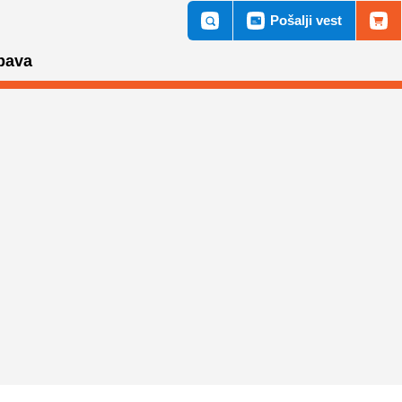
Pošalji vest
bava