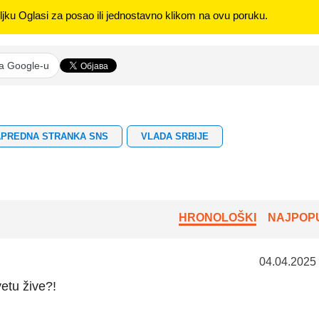
jku Oglasi za posao ili jednostavno klikom na ovu poruku.
na Google-u
APREDNA STRANKA SNS
VLADA SRBIJE
HRONOLOŠKI
NAJPOPU
04.04.2025
etu žive?!