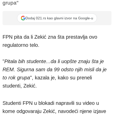
grupa"
Dodaj 021.rs kao glavni izvor na Google-u
FPN pita da li Zekić zna šta prestavlja ovo
regulatorno telo.
"
Pitala bih studente...da li uopšte znaju šta je
REM. Sigurna sam da 99 odsto njih misli da je
to rok grupa
", kazala je, kako su preneli
studenti, Zekić.
Studenti FPN u blokadi napravili su video u
kome odgovaraju Zekić, navodeći njene izjave