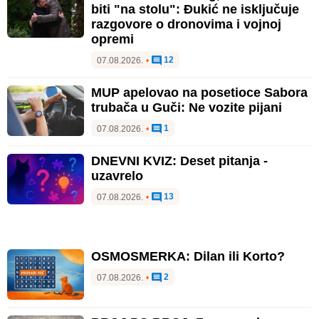
biti "na stolu": Đukić ne isključuje
razgovore o dronovima i vojnoj
opremi
12
07.08.2026.
•
MUP apelovao na posetioce Sabora
trubača u Guči: Ne vozite pijani
1
07.08.2026.
•
DNEVNI KVIZ: Deset pitanja -
uzavrelo
13
07.08.2026.
•
OSMOSMERKA: Dilan ili Korto?
2
07.08.2026.
•