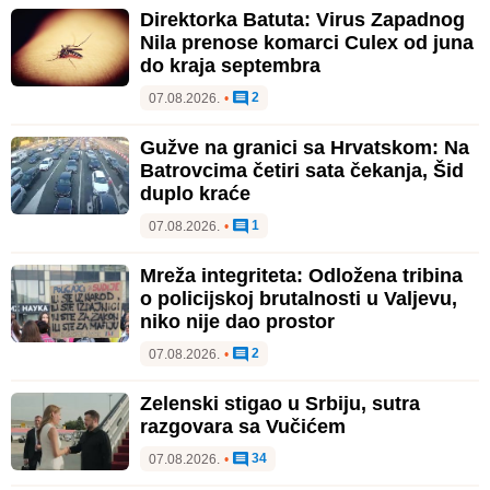
Direktorka Batuta: Virus Zapadnog
Nila prenose komarci Culex od juna
do kraja septembra
2
07.08.2026.
•
Gužve na granici sa Hrvatskom: Na
Batrovcima četiri sata čekanja, Šid
duplo kraće
1
07.08.2026.
•
Mreža integriteta: Odložena tribina
o policijskoj brutalnosti u Valjevu,
niko nije dao prostor
2
07.08.2026.
•
Zelenski stigao u Srbiju, sutra
razgovara sa Vučićem
34
07.08.2026.
•