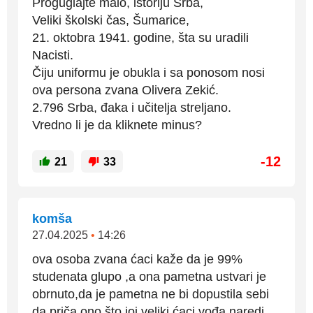
Proguglajte malo, istoriju Srba,
Veliki školski čas, Šumarice,
21. oktobra 1941. godine, šta su uradili
Nacisti.
Čiju uniformu je obukla i sa ponosom nosi
ova persona zvana Olivera Zekić.
2.796 Srba, đaka i učitelja streljano.
Vredno li je da kliknete minus?
-12
21
33
komša
27.04.2025
•
14:26
ova osoba zvana ćaci kaže da je 99%
studenata glupo ,a ona pametna ustvari je
obrnuto,da je pametna ne bi dopustila sebi
da priča ono što joj veliki ćaci vođa naredi