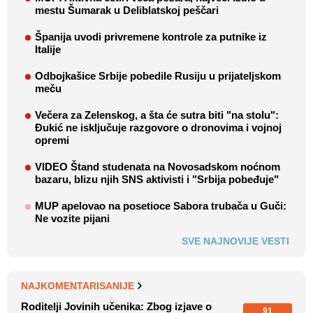
mestu Šumarak u Deliblatskoj peščari
Španija uvodi privremene kontrole za putnike iz
Italije
Odbojkašice Srbije pobedile Rusiju u prijateljskom
meču
Večera za Zelenskog, a šta će sutra biti "na stolu":
Đukić ne isključuje razgovore o dronovima i vojnoj
opremi
VIDEO Štand studenata na Novosadskom noćnom
bazaru, blizu njih SNS aktivisti i "Srbija pobeđuje"
MUP apelovao na posetioce Sabora trubača u Guči:
Ne vozite pijani
SVE NAJNOVIJE VESTI
NAJKOMENTARISANIJE
Roditelji Jovinih učenika: Zbog izjave o
91