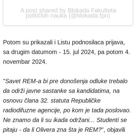
A post shared by Blokada Fakulteta
političkih nauka (@blokada.fpn)
Potom su prikazali i Listu podnosilaca prijava,
sa drugim datumom - 15. jul 2024, pa potom 4.
novembar 2024.
"
Savet REM-a bi pre donošenja odluke trebalo
da održi javne sastanke sa kandidatima, na
osnovu člana 32. statuta Republičke
radiodifuzne agencije, po kom je tada poslovao.
Ne znamo da li su ikada održani... Studenti se
pitaju - da li Olivera zna šta je REM?
", objavili