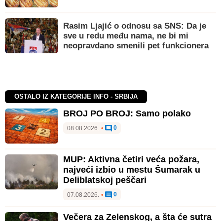
Rasim Ljajić o odnosu sa SNS: Da je
sve u redu među nama, ne bi mi
neopravdano smenili pet funkcionera
OSTALO IZ KATEGORIJE INFO - SRBIJA
BROJ PO BROJ: Samo polako
0
08.08.2026.
•
MUP: Aktivna četiri veća požara,
najveći izbio u mestu Šumarak u
Deliblatskoj peščari
0
07.08.2026.
•
Večera za Zelenskog, a šta će sutra