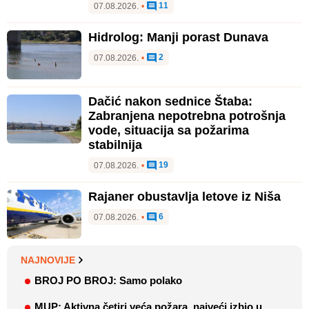
11
07.08.2026.
•
Hidrolog: Manji porast Dunava
2
07.08.2026.
•
Dačić nakon sednice Štaba:
Zabranjena nepotrebna potrošnja
vode, situacija sa požarima
stabilnija
19
07.08.2026.
•
Rajaner obustavlja letove iz Niša
6
07.08.2026.
•
NAJNOVIJE
BROJ PO BROJ: Samo polako
MUP: Aktivna četiri veća požara, najveći izbio u