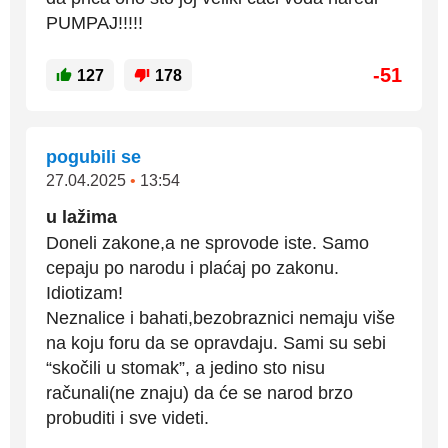
PUMPAJ!!!!!
-51
127
178
pogubili se
27.04.2025
•
13:54
u lažima
Doneli zakone,a ne sprovode iste. Samo
cepaju po narodu i plaćaj po zakonu.
Idiotizam!
Neznalice i bahati,bezobraznici nemaju više
na koju foru da se opravdaju. Sami su sebi
“skočili u stomak”, a jedino sto nisu
računali(ne znaju) da će se narod brzo
probuditi i sve videti.