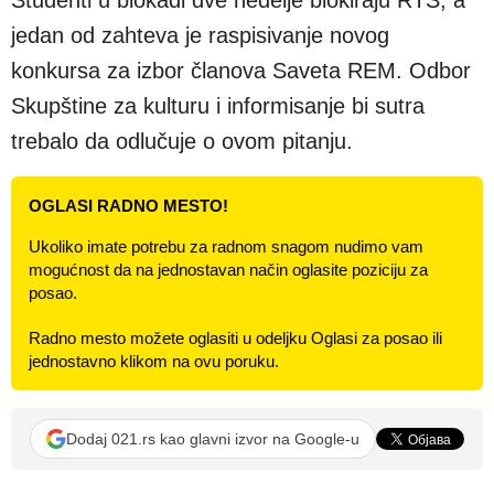
Studenti u blokadi dve nedelje blokiraju RTS, a
jedan od zahteva je raspisivanje novog
konkursa za izbor članova Saveta REM. Odbor
Skupštine za kulturu i informisanje bi sutra
trebalo da odlučuje o ovom pitanju.
OGLASI RADNO MESTO!
Ukoliko imate potrebu za radnom snagom nudimo vam
mogućnost da na jednostavan način oglasite poziciju za
posao.
Radno mesto možete oglasiti u odeljku Oglasi za posao ili
jednostavno klikom na ovu poruku.
Dodaj 021.rs kao glavni izvor na Google-u