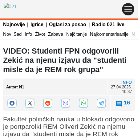
Najnovije
|
Igrice
|
Oglasi za posao
|
Radio 021 live
Novi Sad
Info
Život
Zabava
Najčitanije
Najkomentarisanije
Naj
VIDEO: Studenti FPN odgovorili
Zekić na njenu izjavu da "studenti
misle da je REM rok grupa"
INFO
Autor
:
N1
27.04.2025.
10:37
16
Fakultet političkih nauka u blokadi odgovorio
je portparolki REM Oliveri Zekić na njemu
izjavu da "studenti misle da je REM rok