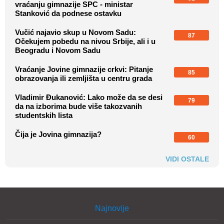
vraćanju gimnazije SPC - ministar
Stanković da podnese ostavku
Vučić najavio skup u Novom Sadu:
87
Očekujem pobedu na nivou Srbije, ali i u
Beogradu i Novom Sadu
Vraćanje Jovine gimnazije crkvi: Pitanje
85
obrazovanja ili zemljišta u centru grada
Vladimir Đukanović: Lako može da se desi
79
da na izborima bude više takozvanih
studentskih lista
Čija je Jovina gimnazija?
60
VIDI OSTALE
Najnovije