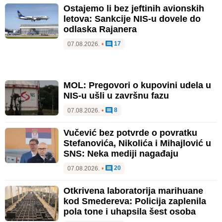
Ostajemo li bez jeftinih avionskih
letova: Sankcije NIS-u dovele do
odlaska Rajanera
17
07.08.2026.
•
MOL: Pregovori o kupovini udela u
NIS-u ušli u završnu fazu
8
07.08.2026.
•
Vučević bez potvrde o povratku
Stefanovića, Nikolića i Mihajlović u
SNS: Neka mediji nagađaju
20
07.08.2026.
•
Otkrivena laboratorija marihuane
kod Smedereva: Policija zaplenila
pola tone i uhapsila šest osoba