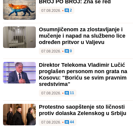
BROJ PO BROJ: Zna se red
2
07.08.2026.
•
Osumnjičenom za zlostavljanje i
mučenje i napad na službeno lice
određen pritvor u Valjevu
0
07.08.2026.
•
Direktor Telekoma Vladimir Lučić
proglašen personom non grata na
Kosovu: "Boriću se svim pravnim
sredstvima"
11
07.08.2026.
•
Protestno saopštenje sto ličnosti
protiv dolaska Zelenskog u Srbiju
44
07.08.2026.
•