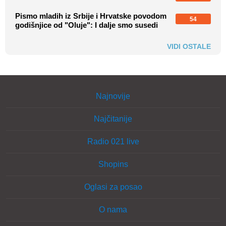
Pismo mladih iz Srbije i Hrvatske povodom
54
godišnjice od "Oluje": I dalje smo susedi
VIDI OSTALE
Najnovije
Najčitanije
Radio 021 live
Shopins
Oglasi za posao
O nama