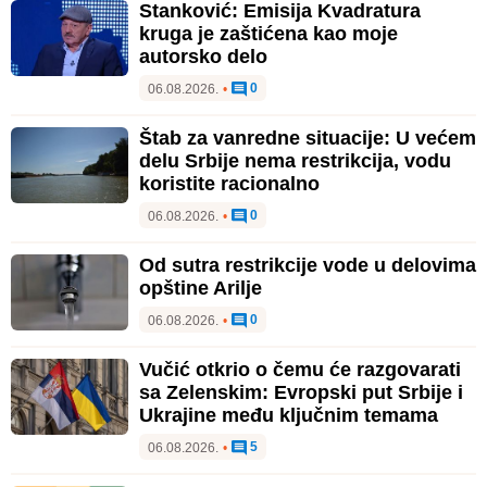
Stanković: Emisija Kvadratura
kruga je zaštićena kao moje
autorsko delo
0
06.08.2026.
•
Štab za vanredne situacije: U većem
delu Srbije nema restrikcija, vodu
koristite racionalno
0
06.08.2026.
•
Od sutra restrikcije vode u delovima
opštine Arilje
0
06.08.2026.
•
Vučić otkrio o čemu će razgovarati
sa Zelenskim: Evropski put Srbije i
Ukrajine među ključnim temama
5
06.08.2026.
•