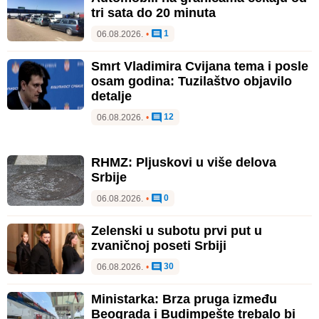
tri sata do 20 minuta
1
06.08.2026.
•
Smrt Vladimira Cvijana tema i posle
osam godina: Tuzilaštvo objavilo
detalje
12
06.08.2026.
•
RHMZ: Pljuskovi u više delova
Srbije
0
06.08.2026.
•
Zelenski u subotu prvi put u
zvaničnoj poseti Srbiji
30
06.08.2026.
•
Ministarka: Brza pruga između
Beograda i Budimpešte trebalo bi