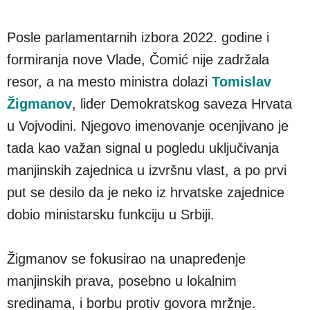
Posle parlamentarnih izbora 2022. godine i
formiranja nove Vlade, Čomić nije zadržala
resor, a na mesto ministra dolazi
Tomislav
Žigmanov
, lider Demokratskog saveza Hrvata
u Vojvodini. Njegovo imenovanje ocenjivano je
tada kao važan signal u pogledu uključivanja
manjinskih zajednica u izvršnu vlast, a po prvi
put se desilo da je neko iz hrvatske zajednice
dobio ministarsku funkciju u Srbiji.
Žigmanov se fokusirao na unapređenje
manjinskih prava, posebno u lokalnim
sredinama, i borbu protiv govora mržnje.