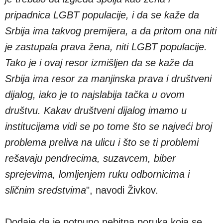
pripadnica LGBT populacije, i da se kaže da
Srbija ima takvog premijera, a da pritom ona niti
je zastupala prava žena, niti LGBT populacije.
Tako je i ovaj resor izmišljen da se kaže da
Srbija ima resor za manjinska prava i društveni
dijalog, iako je to najslabija tačka u ovom
društvu. Kakav društveni dijalog imamo u
institucijama vidi se po tome što se najveći broj
problema preliva na ulicu i što se ti problemi
rešavaju pendrecima, suzavcem, biber
sprejevima, lomljenjem ruku odbornicima i
sličnim sredstvima
", navodi Živkov.
Dodaje da je potpuno nebitna poruka koja se