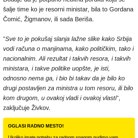
šalje time ko je resorni ministar, bila to Gordana
Čomić, Žigmanov, ili sada Beriša.
"
Sve to je pokušaj slanja lažne slike kako Srbija
vodi računa o manjinama, kako političkim, tako i
nacionalnim. Ali rezultat i takvih resora, i takvih
ministara, i takve politike uopšte, je isti,
odnosno nema ga, i bio bi takav da je bilo ko
drugi postavljen za ministra u tom resoru, ili bilo
kom drugom, u ovakoj vladi i ovakoj vlasti
",
zaključuje Živkov.
OGLASI RADNO MESTO!
Ukoliko imate potrebu za radnom snagom nudimo vam