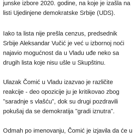
junske izbore 2020. godine, na koje je izašla na
listi Ujedinjene demokratske Srbije (UDS).
Iako ta lista nije prešla cenzus, predsednik
Srbije Aleksandar Vučić je već u izbornoj noći
najavio mogućnost da u Vladu uđe neko sa
drugih lista koje nisu ušle u Skupštinu.
Ulazak Čomić u Vladu izazvao je različite
reakcije - deo opozicije ju je kritikovao zbog
"saradnje s vlašću", dok su drugi pozdravili
pokušaj da se demokratija "gradi iznutra".
Odmah po imenovanju, Čomić je izjavila da će u