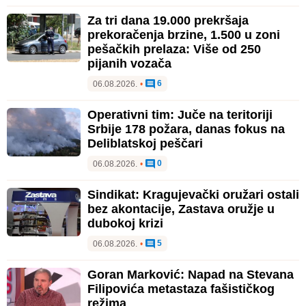
Za tri dana 19.000 prekršaja
prekoračenja brzine, 1.500 u zoni
pešačkih prelaza: Više od 250
pijanih vozača
6
06.08.2026.
•
Operativni tim: Juče na teritoriji
Srbije 178 požara, danas fokus na
Deliblatskoj peščari
0
06.08.2026.
•
Sindikat: Kragujevački oružari ostali
bez akontacije, Zastava oružje u
dubokoj krizi
5
06.08.2026.
•
Goran Marković: Napad na Stevana
Filipovića metastaza fašističkog
režima