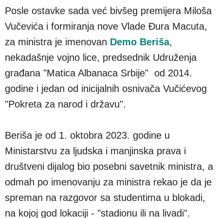
Posle ostavke sada već bivšeg premijera Miloša
Vučevića i formiranja nove Vlade Đura Macuta,
za ministra je imenovan
Demo Beriša
,
nekadašnje vojno lice, predsednik Udruženja
građana "Matica Albanaca Srbije" od 2014.
godine i jedan od inicijalnih osnivača Vučićevog
"Pokreta za narod i državu".
Beriša je od 1. oktobra 2023. godine u
Ministarstvu za ljudska i manjinska prava i
društveni dijalog bio posebni savetnik ministra, a
odmah po imenovanju za ministra rekao je da je
spreman na razgovor sa studentima u blokadi,
na kojoj god lokaciji - "stadionu ili na livadi".