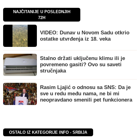
NAJČITANIJE U POSLEDNJIH
72H
VIDEO: Dunav u Novom Sadu otkrio
ostatke utvrđenja iz 18. veka
Stalno držati uključenu klimu ili je
povremeno gasiti? Ovo su saveti
stručnjaka
Rasim Ljajić o odnosu sa SNS: Da je
sve u redu među nama, ne bi mi
neopravdano smenili pet funkcionera
OSTALO IZ KATEGORIJE INFO - SRBIJA