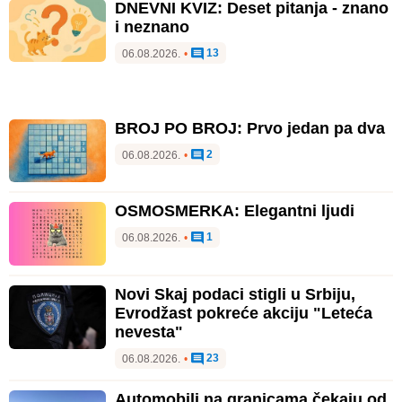
DNEVNI KVIZ: Deset pitanja - znano
i neznano
13
06.08.2026.
•
BROJ PO BROJ: Prvo jedan pa dva
2
06.08.2026.
•
OSMOSMERKA: Elegantni ljudi
1
06.08.2026.
•
Novi Skaj podaci stigli u Srbiju,
Evrodžast pokreće akciju "Leteća
nevesta"
23
06.08.2026.
•
Automobili na granicama čekaju od