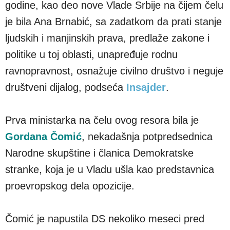
godine, kao deo nove Vlade Srbije na čijem čelu
je bila Ana Brnabić, sa zadatkom da prati stanje
ljudskih i manjinskih prava, predlaže zakone i
politike u toj oblasti, unapređuje rodnu
ravnopravnost, osnažuje civilno društvo i neguje
društveni dijalog, podseća
Insajder
.
Prva ministarka na čelu ovog resora bila je
Gordana Čomić
, nekadašnja potpredsednica
Narodne skupštine i članica Demokratske
stranke, koja je u Vladu ušla kao predstavnica
proevropskog dela opozicije.
Čomić je napustila DS nekoliko meseci pred