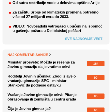
Od sutra restrikcije vode u delovima opštine Arilje
Za zaštitu Srbije od klimatskih promena potrebno
više od 27 milijardi evra do 2033.
VIDEO: Novosadski vatrogasci upućeni na ispomoć
u gašenju požara u Deliblatskoj peščari
SVE NAJNOVIJE VESTI
NAJKOMENTARISANIJE
Ministar prosvete: Možda je rešenje za
164
Jovinu gimnaziju da je vratimo crkvi
Roditelji Jovinih učenika: Zbog izjave o
90
vraćanju gimnazije SPC - ministar
Stanković da podnese ostavku
Vraćanje Jovine gimnazije crkvi: Pitanje
85
obrazovanja ili zemljišta u centru grada
Čija je Jovina gimnazija?
60