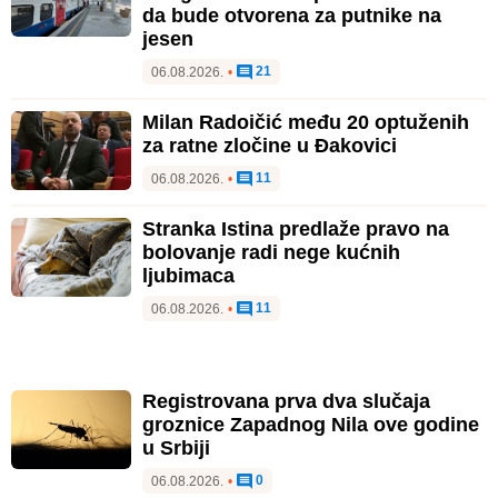
da bude otvorena za putnike na
jesen
21
06.08.2026.
•
Milan Radoičić među 20 optuženih
za ratne zločine u Đakovici
11
06.08.2026.
•
Stranka Istina predlaže pravo na
bolovanje radi nege kućnih
ljubimaca
11
06.08.2026.
•
Registrovana prva dva slučaja
groznice Zapadnog Nila ove godine
u Srbiji
0
06.08.2026.
•