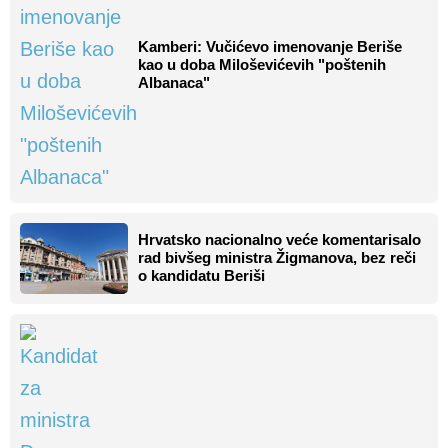
Kamberi: Vučićevo imenovanje Beriše
kao u doba Miloševićevih "poštenih
Albanaca"
Hrvatsko nacionalno veće komentarisalo
rad bivšeg ministra Žigmanova, bez reči
o kandidatu Beriši