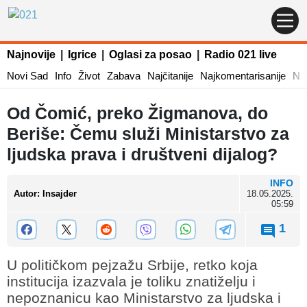
Najnovije
|
Igrice
|
Oglasi za posao
|
Radio 021 live
Novi Sad
Info
Život
Zabava
Najčitanije
Najkomentarisanije
Naj
Od Čomić, preko Žigmanova, do
Beriše: Čemu služi Ministarstvo za
ljudska prava i društveni dijalog?
INFO
Autor
:
Insajder
18.05.2025.
05:59
1
U političkom pejzažu Srbije, retko koja
institucija izazvala je toliku znatiželju i
nepoznanicu kao Ministarstvo za ljudska i