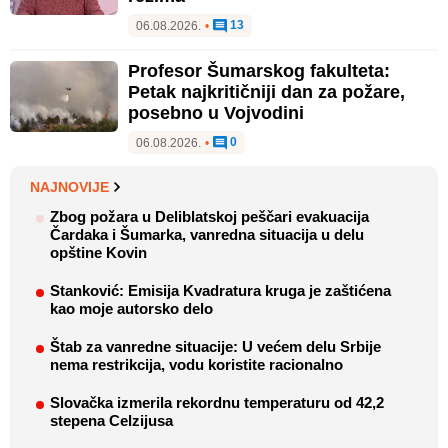
13
06.08.2026.
•
Profesor Šumarskog fakulteta:
Petak najkritičniji dan za požare,
posebno u Vojvodini
0
06.08.2026.
•
NAJNOVIJE
Zbog požara u Deliblatskoj peščari evakuacija
Čardaka i Šumarka, vanredna situacija u delu
opštine Kovin
Stanković: Emisija Kvadratura kruga je zaštićena
kao moje autorsko delo
Štab za vanredne situacije: U većem delu Srbije
nema restrikcija, vodu koristite racionalno
Slovačka izmerila rekordnu temperaturu od 42,2
stepena Celzijusa