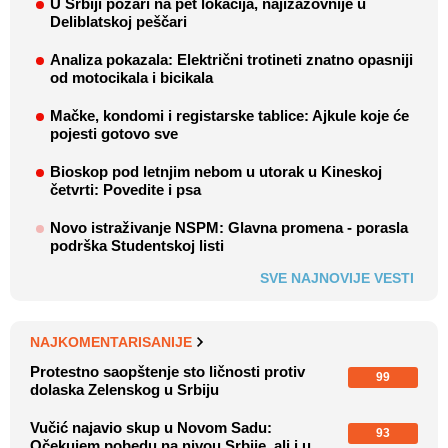
U Srbiji požari na pet lokacija, najizazovnije u
Deliblatskoj peščari
Analiza pokazala: Električni trotineti znatno opasniji
od motocikala i bicikala
Mačke, kondomi i registarske tablice: Ajkule koje će
pojesti gotovo sve
Bioskop pod letnjim nebom u utorak u Kineskoj
četvrti: Povedite i psa
Novo istraživanje NSPM: Glavna promena - porasla
podrška Studentskoj listi
SVE NAJNOVIJE VESTI
NAJKOMENTARISANIJE
Protestno saopštenje sto ličnosti protiv
99
dolaska Zelenskog u Srbiju
Vučić najavio skup u Novom Sadu:
93
Očekujem pobedu na nivou Srbije, ali i u