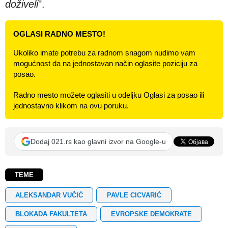
doživeli
".
OGLASI RADNO MESTO!
Ukoliko imate potrebu za radnom snagom nudimo vam
mogućnost da na jednostavan način oglasite poziciju za
posao.
Radno mesto možete oglasiti u odeljku Oglasi za posao ili
jednostavno klikom na ovu poruku.
Dodaj 021.rs kao glavni izvor na Google-u
TEME
ALEKSANDAR VUČIĆ
PAVLE CICVARIĆ
BLOKADA FAKULTETA
EVROPSKE DEMOKRATE