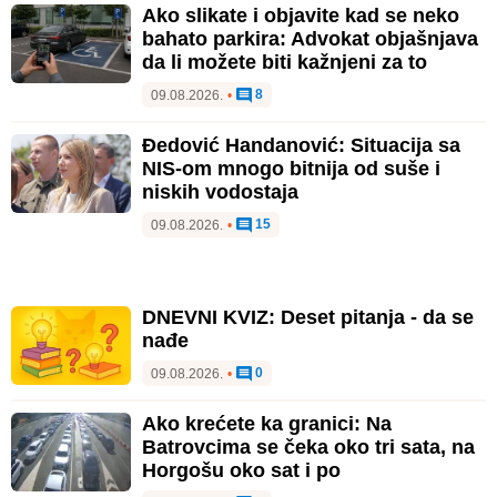
Ako slikate i objavite kad se neko
bahato parkira: Advokat objašnjava
da li možete biti kažnjeni za to
8
09.08.2026.
•
Đedović Handanović: Situacija sa
NIS-om mnogo bitnija od suše i
niskih vodostaja
15
09.08.2026.
•
DNEVNI KVIZ: Deset pitanja - da se
nađe
0
09.08.2026.
•
Ako krećete ka granici: Na
Batrovcima se čeka oko tri sata, na
Horgošu oko sat i po