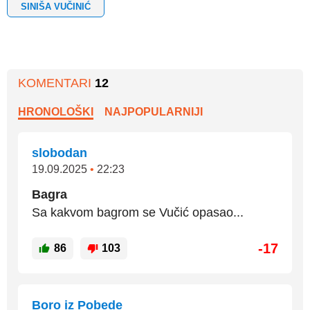
SINIŠA VUČINIĆ
KOMENTARI
12
HRONOLOŠKI
NAJPOPULARNIJI
slobodan
19.09.2025
•
22:23
Bagra
Sa kakvom bagrom se Vučić opasao...
-17
86
103
Boro iz Pobede