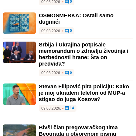
0
09.08.2026.
•
OSMOSMERKA: Ostali samo
dugmići
0
09.08.2026.
•
Srbija i Ukrajina potpisale
memorandum o zdravlju životinja i
bezbednosti hrane: Šta on
predviđa?
5
09.08.2026.
•
Stevan Filipović pita policiju: Kako
je moj ukradeni telefon od MUP-a
stigao do juga Kosova?
14
09.08.2026.
•
Bivši član pregovaračkog tima
Beograda u otvorenom pismu