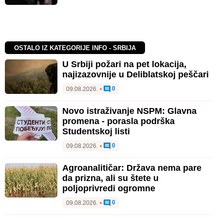
OSTALO IZ KATEGORIJE INFO - SRBIJA
U Srbiji požari na pet lokacija,
najizazovnije u Deliblatskoj peščari
0
09.08.2026.
•
Novo istraživanje NSPM: Glavna
promena - porasla podrška
Studentskoj listi
0
09.08.2026.
•
Agroanalitičar: Država nema pare
da prizna, ali su štete u
poljoprivredi ogromne
0
09.08.2026.
•