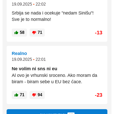
19.09.2025
•
22:02
Srbija se nada i ocekuje "nedam Sinišu"!
Sve je to normalno!
-13
58
71
Realno
19.09.2025
•
22:01
Ne volim ni sns ni eu
Al ovo je vrhunski sroceno. Ako moram da
biram - biram sebe u EU bez ćace.
-23
71
94