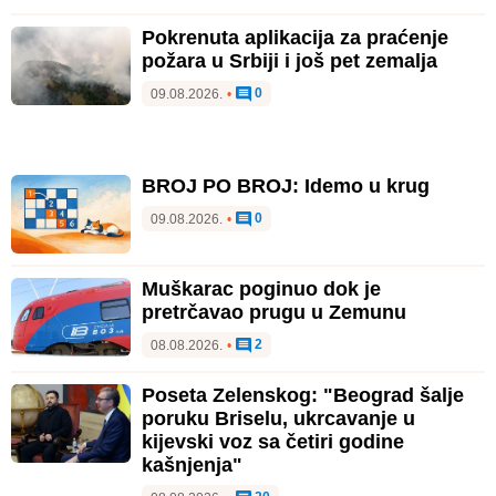
Pokrenuta aplikacija za praćenje
požara u Srbiji i još pet zemalja
0
09.08.2026.
•
BROJ PO BROJ: Idemo u krug
0
09.08.2026.
•
Muškarac poginuo dok je
pretrčavao prugu u Zemunu
2
08.08.2026.
•
Poseta Zelenskog: "Beograd šalje
poruku Briselu, ukrcavanje u
kijevski voz sa četiri godine
kašnjenja"