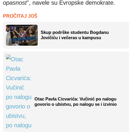
opasnost
", navele su Evropske demokrate.
PROČITAJ JOŠ
Skup podrške studentu Bogdanu
Jovičiću i večeras u kampusu
Otac Pavla Cicvarića: Vučinić po nalogu
govorio o ubistvu, po nalogu se i izvinio