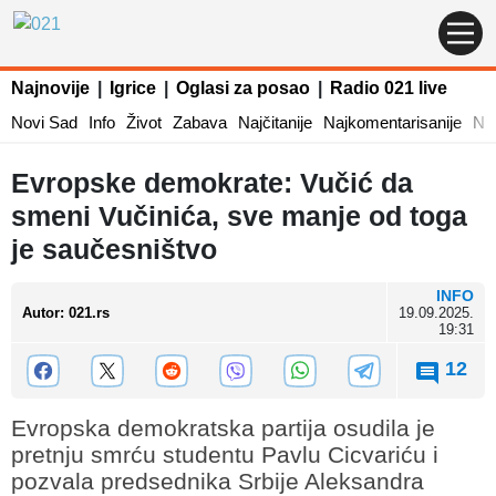
Najnovije
|
Igrice
|
Oglasi za posao
|
Radio 021 live
Novi Sad
Info
Život
Zabava
Najčitanije
Najkomentarisanije
Naj
Evropske demokrate: Vučić da
smeni Vučinića, sve manje od toga
je saučesništvo
INFO
Autor
:
021.rs
19.09.2025.
19:31
12
Evropska demokratska partija osudila je
pretnju smrću studentu Pavlu Cicvariću i
pozvala predsednika Srbije Aleksandra