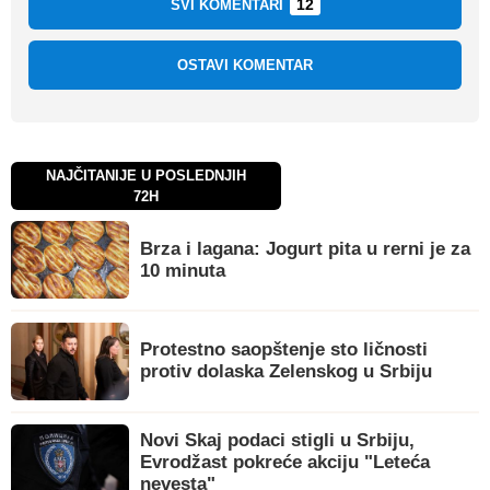
12
SVI KOMENTARI
OSTAVI KOMENTAR
NAJČITANIJE U POSLEDNJIH
72H
Brza i lagana: Jogurt pita u rerni je za
10 minuta
Protestno saopštenje sto ličnosti
protiv dolaska Zelenskog u Srbiju
Novi Skaj podaci stigli u Srbiju,
Evrodžast pokreće akciju "Leteća
nevesta"