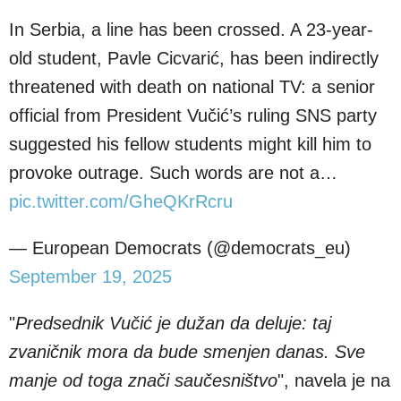
In Serbia, a line has been crossed. A 23-year-
old student, Pavle Cicvarić, has been indirectly
threatened with death on national TV: a senior
official from President Vučić’s ruling SNS party
suggested his fellow students might kill him to
provoke outrage. Such words are not a…
pic.twitter.com/GheQKrRcru
— European Democrats (@democrats_eu)
September 19, 2025
"
Predsednik Vučić je dužan da deluje: taj
zvaničnik mora da bude smenjen danas. Sve
manje od toga znači saučesništvo
", navela je na