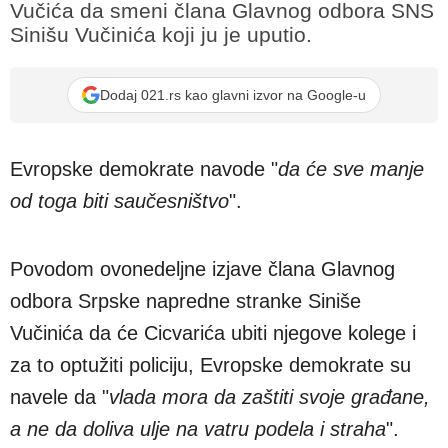
Vučića da smeni člana Glavnog odbora SNS
Sinišu Vučinića koji ju je uputio.
Dodaj 021.rs kao glavni izvor na Google-u
Evropske demokrate navode "
da će sve manje
od toga biti saučesništvo
".
Povodom ovonedeljne izjave člana Glavnog
odbora Srpske napredne stranke Siniše
Vučinića da će Cicvarića ubiti njegove kolege i
za to optužiti policiju, Evropske demokrate su
navele da "
vlada mora da zaštiti svoje građane,
a ne da doliva ulje na vatru podela i straha
".