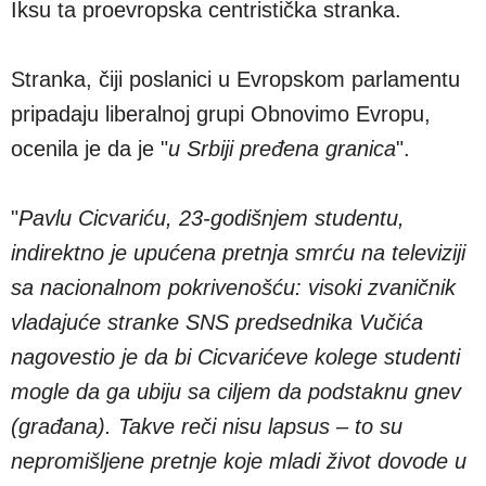
Iksu ta proevropska centristička stranka.
Stranka, čiji poslanici u Evropskom parlamentu
pripadaju liberalnoj grupi Obnovimo Evropu,
ocenila je da je "
u Srbiji pređena granica
".
"
Pavlu Cicvariću, 23-godišnjem studentu,
indirektno je upućena pretnja smrću na televiziji
sa nacionalnom pokrivenošću: visoki zvaničnik
vladajuće stranke SNS predsednika Vučića
nagovestio je da bi Cicvarićeve kolege studenti
mogle da ga ubiju sa ciljem da podstaknu gnev
(građana). Takve reči nisu lapsus – to su
nepromišljene pretnje koje mladi život dovode u