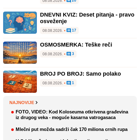
20
08.08.2026.
•
DNEVNI KVIZ: Deset pitanja - pravo
osveženje
17
08.08.2026.
•
OSMOSMERKA: Teške reči
3
08.08.2026.
•
BROJ PO BROJ: Samo polako
1
08.08.2026.
•
NAJNOVIJE
FOTO, VIDEO: Kod Koloseuma otkrivena građevina
iz drugog veka - moguće kasarna vatrogasaca
Mlečni put možda sadrži čak 170 miliona crnih rupa