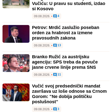
Vučiću: U pravu su studenti, izdao
si Kosovo
4
09.08.2026.
•
Petrov: Mrdić zaslužio poseban
orden za hrabrost za izmene
pravosudnih zakona
13
09.08.2026.
•
Branko Ružić za austrijsku
agenciju: SPS treba da povuče
jasne crvene linije prema SNS
11
09.08.2026.
•
Vučić svoj predsednički mandat
završava uz loše odnose sa Crnom
Gorom: "Ne dobija političku
poslušnost"
3
09.08.2026.
•