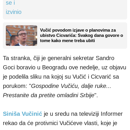
Vučić povodom izjave o planovima za
ubistvo Cicvarića: Svakog dana govore o
tome kako mene treba ubiti
Ta stranka, čiji je generalni sekretar Sandro
Goci boravio u Beogradu ove nedelje, uz objavu
je podelila sliku na kojoj su Vučić i Cicvarić sa
porukom: "
Gospodine Vučiću, dalje ruke...
Prestanite da pretite omladini Srbije
".
Siniša Vučinić
je u sredu na televiziji Informer
rekao da će protivnici Vučićeve vlasti, koje je