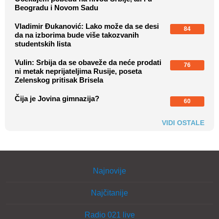
Beogradu i Novom Sadu
Vladimir Đukanović: Lako može da se desi
84
da na izborima bude više takozvanih
studentskih lista
Vulin: Srbija da se obaveže da neće prodati
76
ni metak neprijateljima Rusije, poseta
Zelenskog pritisak Brisela
Čija je Jovina gimnazija?
60
VIDI OSTALE
Najnovije
Najčitanije
Radio 021 live