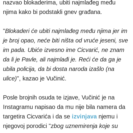
nazvao blokaderima, ubiti najmlađeg među
njima kako bi podstakli gnev građana.
"
Blokaderi će ubiti najmlađeg među njima jer im
je broj opao, neće biti ništa od vruće jeseni, sve
im pada. Ubiće izvesno ime Cicvarić, ne znam
da li je Pavle, ali najmlađi je. Reći će da ga je
ubila policija, da bi dosta naroda izašlo (na
ulice)
", kazao je Vučinić.
Posle brojnih osuda te izjave, Vučinić je na
Instagramu napisao da mu nije bila namera da
targetira Cicvarića i da se
izvinjava
njemu i
njegovoj porodici "
zbog uznemirenja koje su