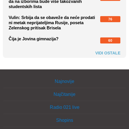
da na izborima bude više takozvanih
studentskih lista
Vulin: Srbija da se obaveže da neće prodati
76
ni metak neprijateljima Rusije, poseta
Zelenskog pritisak Brisela
Čija je Jovina gimnazija?
60
VIDI OSTALE
Najnovije
Najčitanije
Radio 021 live
Shopins