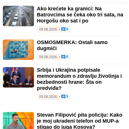
Ako krećete ka granici: Na
Batrovcima se čeka oko tri sata, na
Horgošu oko sat i po
0
09.08.2026.
•
OSMOSMERKA: Ostali samo
dugmići
0
09.08.2026.
•
Srbija i Ukrajina potpisale
memorandum o zdravlju životinja i
bezbednosti hrane: Šta on
predviđa?
5
09.08.2026.
•
Stevan Filipović pita policiju: Kako
je moj ukradeni telefon od MUP-a
stigao do juga Kosova?