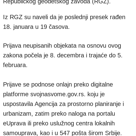
Republičkog geodetskog zavoda (RGZ).
Iz RGZ su naveli da je poslednji presek rađen
18. januara u 19 časova.
Prijava neupisanih objekata na osnovu ovog
zakona počela je 8. decembra i trajaće do 5.
februara.
Prijave se podnose onlajn preko digitalne
platforme svojnasvome.gov.rs. koju je
uspostavila Agencija za prostorno planiranje i
urbanizam, zatim preko naloga na portalu
eUprava ili preko uslužnog centra lokalnih
samouprava, kao i u 547 pošta širom Srbije.