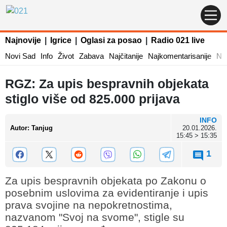
Najnovije
|
Igrice
|
Oglasi za posao
|
Radio 021 live
Novi Sad
Info
Život
Zabava
Najčitanije
Najkomentarisanije
Naj
RGZ: Za upis bespravnih objekata
stiglo više od 825.000 prijava
INFO
Autor
:
Tanjug
20.01.2026.
15:45 > 15:35
1
Za upis bespravnih objekata po Zakonu o
posebnim uslovima za evidentiranje i upis
prava svojine na nepokretnostima,
nazvanom "Svoj na svome", stigle su