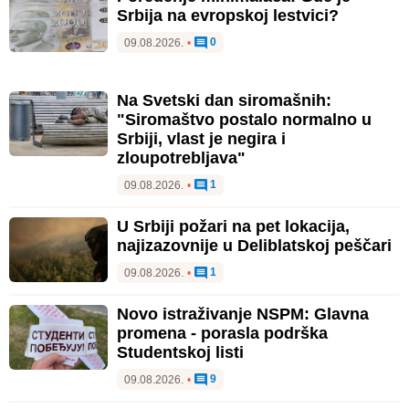
Srbija na evropskoj lestvici?
0
09.08.2026.
•
Na Svetski dan siromašnih:
"Siromaštvo postalo normalno u
Srbiji, vlast je negira i
zloupotrebljava"
1
09.08.2026.
•
U Srbiji požari na pet lokacija,
najizazovnije u Deliblatskoj peščari
1
09.08.2026.
•
Novo istraživanje NSPM: Glavna
promena - porasla podrška
Studentskoj listi
9
09.08.2026.
•