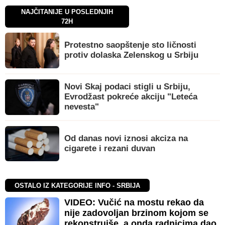
NAJČITANIJE U POSLEDNJIH
72H
Protestno saopštenje sto ličnosti
protiv dolaska Zelenskog u Srbiju
Novi Skaj podaci stigli u Srbiju,
Evrodžast pokreće akciju "Leteća
nevesta"
Od danas novi iznosi akciza na
cigarete i rezani duvan
OSTALO IZ KATEGORIJE INFO - SRBIJA
VIDEO: Vučić na mostu rekao da
nije zadovoljan brzinom kojom se
rekonstruiše, a onda radnicima dao