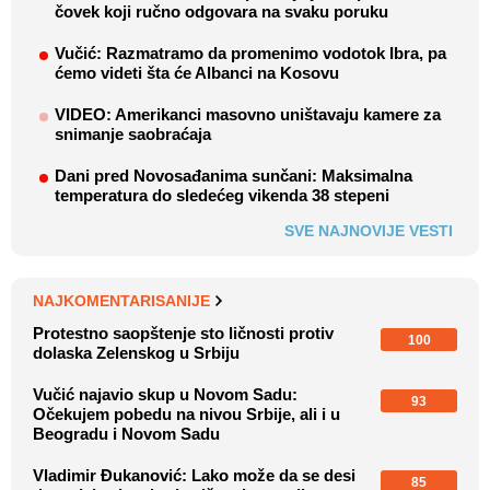
čovek koji ručno odgovara na svaku poruku
Vučić: Razmatramo da promenimo vodotok Ibra, pa
ćemo videti šta će Albanci na Kosovu
VIDEO: Amerikanci masovno uništavaju kamere za
snimanje saobraćaja
Dani pred Novosađanima sunčani: Maksimalna
temperatura do sledećeg vikenda 38 stepeni
SVE NAJNOVIJE VESTI
NAJKOMENTARISANIJE
Protestno saopštenje sto ličnosti protiv
100
dolaska Zelenskog u Srbiju
Vučić najavio skup u Novom Sadu:
93
Očekujem pobedu na nivou Srbije, ali i u
Beogradu i Novom Sadu
Vladimir Đukanović: Lako može da se desi
85