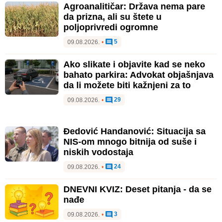
Agroanalitičar: Država nema pare
da prizna, ali su štete u
poljoprivredi ogromne
5
09.08.2026.
•
Ako slikate i objavite kad se neko
bahato parkira: Advokat objašnjava
da li možete biti kažnjeni za to
29
09.08.2026.
•
Đedović Handanović: Situacija sa
NIS-om mnogo bitnija od suše i
niskih vodostaja
24
09.08.2026.
•
DNEVNI KVIZ: Deset pitanja - da se
nađe
3
09.08.2026.
•