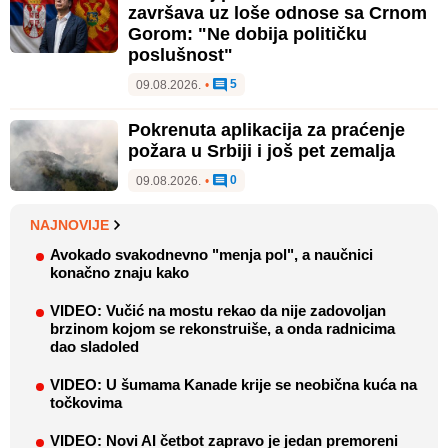
završava uz loše odnose sa Crnom
Gorom: "Ne dobija političku
poslušnost"
5
09.08.2026.
•
Pokrenuta aplikacija za praćenje
požara u Srbiji i još pet zemalja
0
09.08.2026.
•
NAJNOVIJE
Avokado svakodnevno "menja pol", a naučnici
konačno znaju kako
VIDEO: Vučić na mostu rekao da nije zadovoljan
brzinom kojom se rekonstruiše, a onda radnicima
dao sladoled
VIDEO: U šumama Kanade krije se neobična kuća na
točkovima
VIDEO: Novi AI četbot zapravo je jedan premoreni