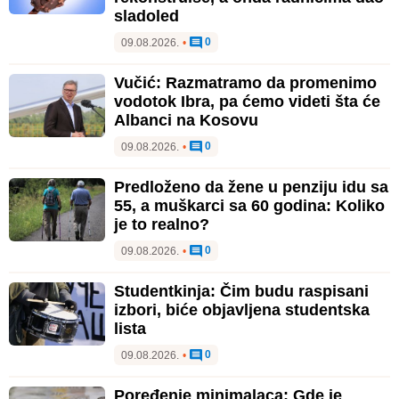
sladoled
0
09.08.2026.
•
Vučić: Razmatramo da promenimo
vodotok Ibra, pa ćemo videti šta će
Albanci na Kosovu
0
09.08.2026.
•
Predloženo da žene u penziju idu sa
55, a muškarci sa 60 godina: Koliko
je to realno?
0
09.08.2026.
•
Studentkinja: Čim budu raspisani
izbori, biće objavljena studentska
lista
0
09.08.2026.
•
Poređenje minimalaca: Gde je