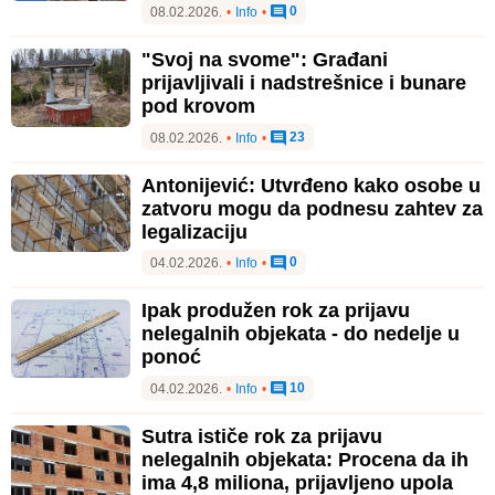
0
08.02.2026.
•
Info
•
"Svoj na svome": Građani
prijavljivali i nadstrešnice i bunare
pod krovom
23
08.02.2026.
•
Info
•
Antonijević: Utvrđeno kako osobe u
zatvoru mogu da podnesu zahtev za
legalizaciju
0
04.02.2026.
•
Info
•
Ipak produžen rok za prijavu
nelegalnih objekata - do nedelje u
ponoć
10
04.02.2026.
•
Info
•
Sutra ističe rok za prijavu
nelegalnih objekata: Procena da ih
ima 4,8 miliona, prijavljeno upola