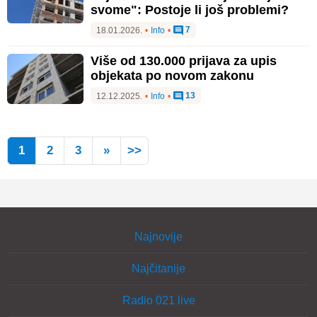
svome": Postoje li još problemi?
7
18.01.2026.
•
Info
•
Više od 130.000 prijava za upis
objekata po novom zakonu
13
12.12.2025.
•
Info
•
1
2
3
»
>>
Najnovije
Najčitanije
Radio 021 live