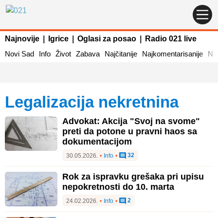
Najnovije
|
Igrice
|
Oglasi za posao
|
Radio 021 live
Novi Sad
Info
Život
Zabava
Najčitanije
Najkomentarisanije
Naj
legalizacija nekretnina
Advokat: Akcija "Svoj na svome"
preti da potone u pravni haos sa
dokumentacijom
32
30.05.2026.
•
Info
•
Rok za ispravku grešaka pri upisu
nepokretnosti do 10. marta
2
24.02.2026.
•
Info
•