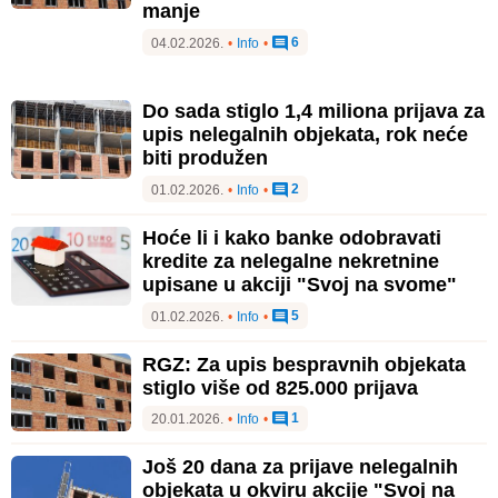
manje
6
04.02.2026.
•
Info
•
Do sada stiglo 1,4 miliona prijava za
upis nelegalnih objekata, rok neće
biti produžen
2
01.02.2026.
•
Info
•
Hoće li i kako banke odobravati
kredite za nelegalne nekretnine
upisane u akciji "Svoj na svome"
5
01.02.2026.
•
Info
•
RGZ: Za upis bespravnih objekata
stiglo više od 825.000 prijava
1
20.01.2026.
•
Info
•
Još 20 dana za prijave nelegalnih
objekata u okviru akcije "Svoj na