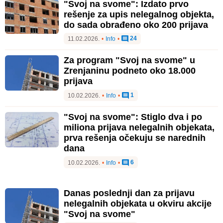
"Svoj na svome": Izdato prvo
rešenje za upis nelegalnog objekta,
do sada obrađeno oko 200 prijava
24
11.02.2026.
•
Info
•
Za program "Svoj na svome" u
Zrenjaninu podneto oko 18.000
prijava
1
10.02.2026.
•
Info
•
"Svoj na svome": Stiglo dva i po
miliona prijava nelegalnih objekata,
prva rešenja očekuju se narednih
dana
6
10.02.2026.
•
Info
•
Danas poslednji dan za prijavu
nelegalnih objekata u okviru akcije
"Svoj na svome"