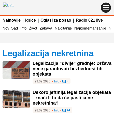
Najnovije
|
Igrice
|
Oglasi za posao
|
Radio 021 live
Novi Sad
Info
Život
Zabava
Najčitanije
Najkomentarisanije
Naj
legalizacija nekretnina
Legalizacija "divlje" gradnje: Država
neće garantovati bezbednost tih
objekata
9
29.09.2025.
•
Info
•
Uskoro jeftinija legalizacija objekata
- znači li to da će pasti cene
nekretnina?
44
28.09.2025.
•
Info
•