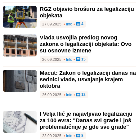
RGZ objavio brošuru za legalizaciju
objekata
4
27.09.2025.
•
Info
•
Vlada usvojila predlog novog
zakona o legalizaciji objekata: Ovo
su osnovne izmene
15
26.09.2025.
•
Info
•
Macut: Zakon o legalizaciji danas na
sednici vlade, usvajanje krajem
oktobra
12
26.09.2025.
•
Info
•
I Velja Ilić je najavljivao legalizaciju
za 100 evra: "Danas svi grade i još
problematičnije je gde sve grade"
8
23.09.2025.
•
Info
•