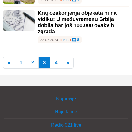
3
15.06.2025.
•
Info
•
Kraj ozakonjenja objekata ni na
vidiku: U međuvremenu Srbija
dobila bar još 100.000 ovakvih
zgrada
8
22.07.2024.
•
Info
•
«
1
2
3
4
»
Najnovije
Najčitanije
Radio 021 live