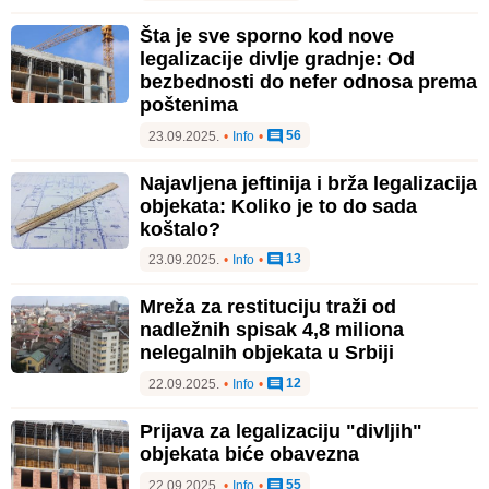
Šta je sve sporno kod nove
legalizacije divlje gradnje: Od
bezbednosti do nefer odnosa prema
poštenima
56
23.09.2025.
•
Info
•
Najavljena jeftinija i brža legalizacija
objekata: Koliko je to do sada
koštalo?
13
23.09.2025.
•
Info
•
Mreža za restituciju traži od
nadležnih spisak 4,8 miliona
nelegalnih objekata u Srbiji
12
22.09.2025.
•
Info
•
Prijava za legalizaciju "divljih"
objekata biće obavezna
55
22.09.2025.
•
Info
•