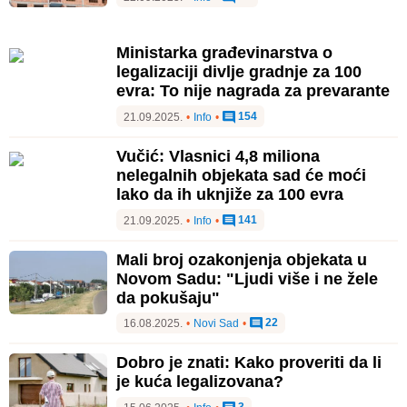
Ministarka građevinarstva o
legalizaciji divlje gradnje za 100
evra: To nije nagrada za prevarante
154
21.09.2025.
•
Info
•
Vučić: Vlasnici 4,8 miliona
nelegalnih objekata sad će moći
lako da ih uknjiže za 100 evra
141
21.09.2025.
•
Info
•
Mali broj ozakonjenja objekata u
Novom Sadu: "Ljudi više i ne žele
da pokušaju"
22
16.08.2025.
•
Novi Sad
•
Dobro je znati: Kako proveriti da li
je kuća legalizovana?