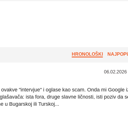
HRONOLOŠKI
NAJPOPU
06.02.2026
 ovakve "intervjue" i oglase kao scam. Onda mi Google iz
lašavača: ista fora, druge slavne ličnosti, isti poziv da s
 u Bugarskoj ili Turskoj...