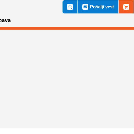
Pošalji vest
bava