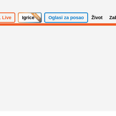
 Live
Igrice
Oglasi za posao
Život
Za