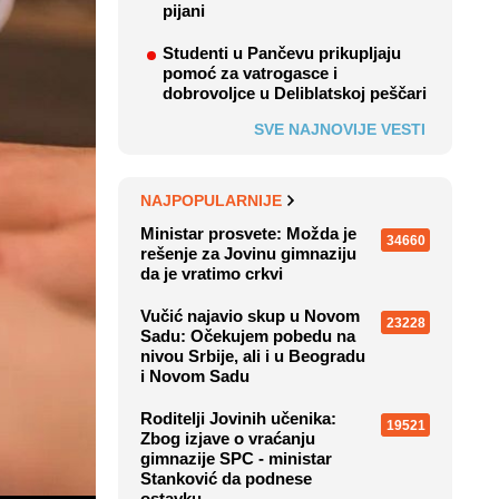
pijani
Studenti u Pančevu prikupljaju
pomoć za vatrogasce i
dobrovoljce u Deliblatskoj peščari
SVE NAJNOVIJE VESTI
NAJPOPULARNIJE
Ministar prosvete: Možda je
34660
rešenje za Jovinu gimnaziju
da je vratimo crkvi
Vučić najavio skup u Novom
23228
Sadu: Očekujem pobedu na
nivou Srbije, ali i u Beogradu
i Novom Sadu
Roditelji Jovinih učenika:
19521
Zbog izjave o vraćanju
gimnazije SPC - ministar
Stanković da podnese
ostavku