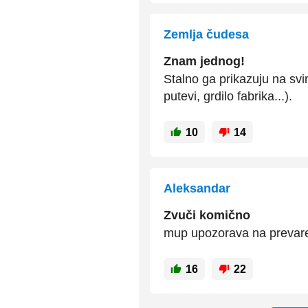
Zemlja čudesa
Znam jednog!
Stalno ga prikazuju na svi
putevi, grdilo fabrika...).
10
14
Aleksandar
Zvuči komično
mup upozorava na prevare.
16
22