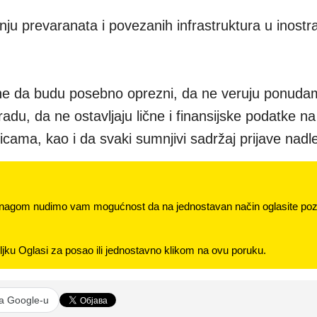
nju prevaranata i povezanih infrastruktura u inostr
ne da budu posebno oprezni, da ne veruju ponuda
adu, da ne ostavljaju lične i finansijske podatke na
icama, kao i da svaki sumnjivi sadržaj prijave nadl
nagom nudimo vam mogućnost da na jednostavan način oglasite pozi
jku Oglasi za posao ili jednostavno klikom na ovu poruku.
na Google-u