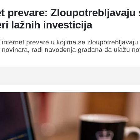
 prevare: Zloupotrebljavaju 
i lažnih investicija
ternet prevare u kojima se zloupotrebljavaju l
a i novinara, radi navođenja građana da ulažu n