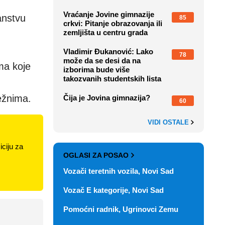
Vraćanje Jovine gimnazije
anstvu
85
crkvi: Pitanje obrazovanja ili
zemljišta u centru grada
Vladimir Đukanović: Lako
78
može da se desi da na
ma koje
izborima bude više
takozvanih studentskih lista
ežnima.
Čija je Jovina gimnazija?
60
VIDI OSTALE
ciju za
OGLASI ZA POSAO
Vozači teretnih vozila, Novi Sad
Vozač E kategorije, Novi Sad
Pomoćni radnik, Ugrinovci Zemu