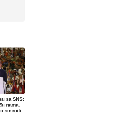
su sa SNS:
eđu nama,
o smenili