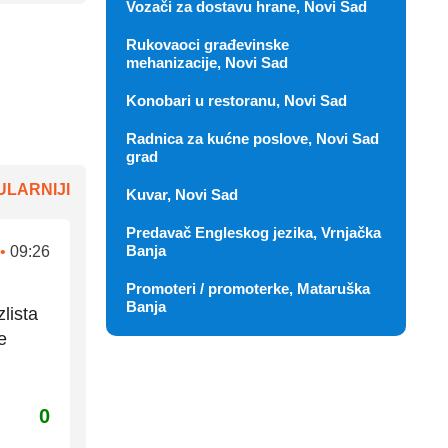
Vozači za dostavu hrane, Novi Sad
Rukovaoci građevinske
mehanizacije, Novi Sad
Konobari u restoranu, Novi Sad
Radnica za kućne poslove, Novi Sad
grad
LARNIJI
Kuvar, Novi Sad
Predavač Engleskog jezika, Vrnjačka
Banja
•
09:26
Promoteri / promoterke, Mataruška
Banja
lista
e
0