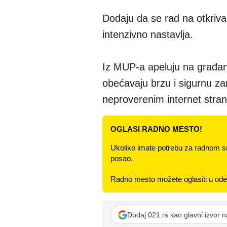
Dodaju da se rad na otkriva
intenzivno nastavlja.
Iz MUP-a apeluju na građa
obećavaju brzu i sigurnu zar
neproverenim internet stran
OGLASI RADNO MESTO!
Ukoliko imate potrebu za radnom s
posao.
Radno mesto možete oglasiti u odel
Dodaj 021.rs kao glavni izvor 