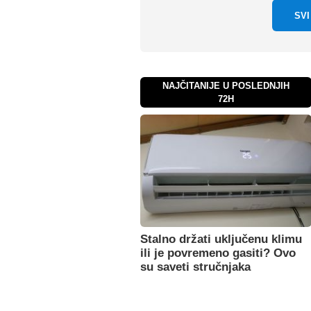
SV
NAJČITANIJE U POSLEDNJIH
72H
Stalno držati uključenu klimu
ili je povremeno gasiti? Ovo
su saveti stručnjaka