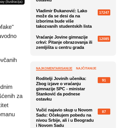
ay (ilustracija)
Vladimir Đukanović: Lako
17247
može da se desi da na
izborima bude više
pfake"
takozvanih studentskih lista
navodno
Vraćanje Jovine gimnazije
12085
crkvi: Pitanje obrazovanja ili
zemljišta u centru grada
ovčanih
NAJKOMENTARISANIJE
NAJČITANIJE
Roditelji Jovinih učenika:
91
Zbog izjave o vraćanju
odnim
gimnazije SPC - ministar
Stanković da podnese
šćenih za
ostavku
itet
Vučić najavio skup u Novom
87
obmanu
Sadu: Očekujem pobedu na
nivou Srbije, ali i u Beogradu
i Novom Sadu