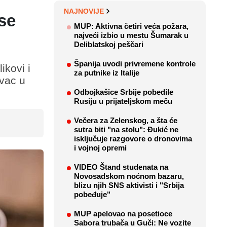
NAJNOVIJE
se
MUP: Aktivna četiri veća požara,
najveći izbio u mestu Šumarak u
Deliblatskoj peščari
Španija uvodi privremene kontrole
ikovi i
za putnike iz Italije
ovac u
Odbojkašice Srbije pobedile
Rusiju u prijateljskom meču
Večera za Zelenskog, a šta će
sutra biti "na stolu": Đukić ne
isključuje razgovore o dronovima
i vojnoj opremi
VIDEO Štand studenata na
Novosadskom noćnom bazaru,
blizu njih SNS aktivisti i "Srbija
pobeđuje"
MUP apelovao na posetioce
Sabora trubača u Guči: Ne vozite