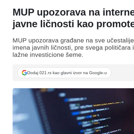
MUP upozorava na internet
javne ličnosti kao promoter
MUP upozorava građane na sve učestalije in
imena javnih ličnosti, pre svega političar
lažne investicione šeme.
Dodaj 021.rs kao glavni izvor na Google-u