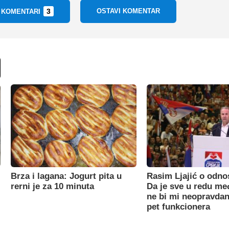
3
OSTAVI KOMENTAR
I KOMENTARI
Brza i lagana: Jogurt pita u
Rasim Ljajić o odno
rerni je za 10 minuta
Da je sve u redu m
ne bi mi neopravdan
pet funkcionera