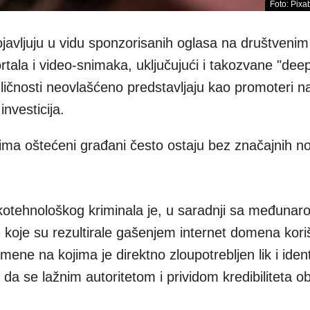
Foto: Pixab
avljuju u vidu sponzorisanih oglasa na društvenim
rtala i video-snimaka, uključujući i takozvane "dee
 ličnosti neovlašćeno predstavljaju kao promoteri 
 investicija.
ojima oštećeni građani često ostaju bez značajnih n
kotehnološkog kriminala je, u saradnji sa međunar
koje su rezultirale gašenjem internet domena kori
mene na kojima je direktno zloupotrebljen lik i ident
 da se lažnim autoritetom i prividom kredibiliteta 