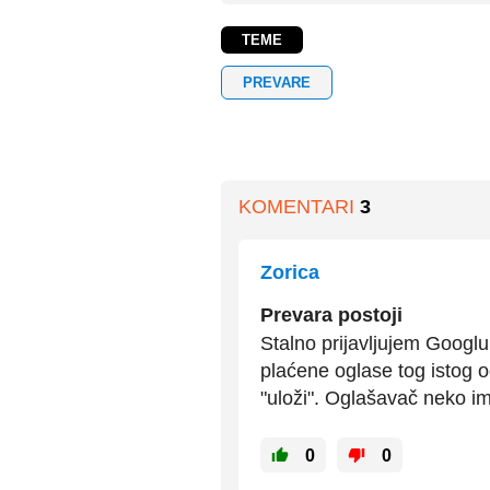
TEME
PREVARE
KOMENTARI
3
Zorica
Prevara postoji
Stalno prijavljujem Googlu
plaćene oglase tog istog og
"uloži". Oglašavač neko ime
0
0