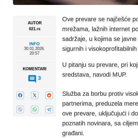
Ove prevare se najčešće poj
AUTOR
mrežama, lažnih internet po
021.rs
sadržaje, u kojima se javne
INFO
sigurnih i visokoprofitabilnih
30.01.2026.
20:57
U pitanju su prevare, pri k
KOMENTARI
sredstava, navodi MUP.
3
Služba za borbu protiv viso
partnerima, preduzela mere 
ove prevare, uključujući i do
poznatih novinara, sa ciljem
građani.