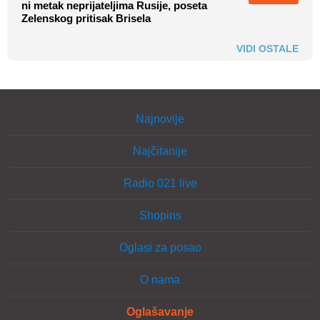
ni metak neprijateljima Rusije, poseta
Zelenskog pritisak Brisela
VIDI OSTALE
Najnovije
Najčitanije
Radio 021 live
Shopins
Oglasi za posao
O nama
Oglašavanje