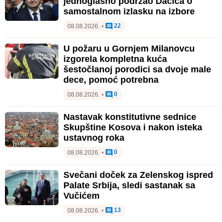
jednoglasno podržao Dačića o
samostalnom izlasku na izbore
22
08.08.2026.
•
U požaru u Gornjem Milanovcu
izgorela kompletna kuća
šestočlanoj porodici sa dvoje male
dece, pomoć potrebna
0
08.08.2026.
•
Nastavak konstitutivne sednice
Skupštine Kosova i nakon isteka
ustavnog roka
0
08.08.2026.
•
Svečani doček za Zelenskog ispred
Palate Srbija, sledi sastanak sa
Vučićem
13
08.08.2026.
•