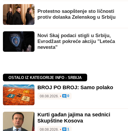
Protestno saopštenje sto ličnosti
protiv dolaska Zelenskog u Srbiju
Novi Skaj podaci stigli u Srbiju,
Evrodžast pokreće akciju "Leteća
nevesta"
OSTALO IZ KATEGORIJE INFO - SRBIJA
BROJ PO BROJ: Samo polako
0
08.08.2026.
•
Kurti gađan jajima na sednici
Skupštine Kosova
1
08.08.2026.
•