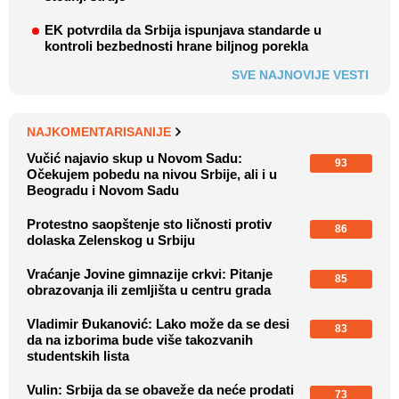
EK potvrdila da Srbija ispunjava standarde u
kontroli bezbednosti hrane biljnog porekla
SVE NAJNOVIJE VESTI
NAJKOMENTARISANIJE
Vučić najavio skup u Novom Sadu:
93
Očekujem pobedu na nivou Srbije, ali i u
Beogradu i Novom Sadu
Protestno saopštenje sto ličnosti protiv
86
dolaska Zelenskog u Srbiju
Vraćanje Jovine gimnazije crkvi: Pitanje
85
obrazovanja ili zemljišta u centru grada
Vladimir Đukanović: Lako može da se desi
83
da na izborima bude više takozvanih
studentskih lista
Vulin: Srbija da se obaveže da neće prodati
73