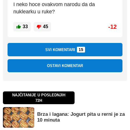
I neko hoce ovakvom narodu da da
nuklearku u ruke?
-12
33
45
15
SVI KOMENTARI
OSTAVI KOMENTAR
NAJČITANIJE U POSLEDNJIH
72H
Brza i lagana: Jogurt pita u rerni je za
10 minuta