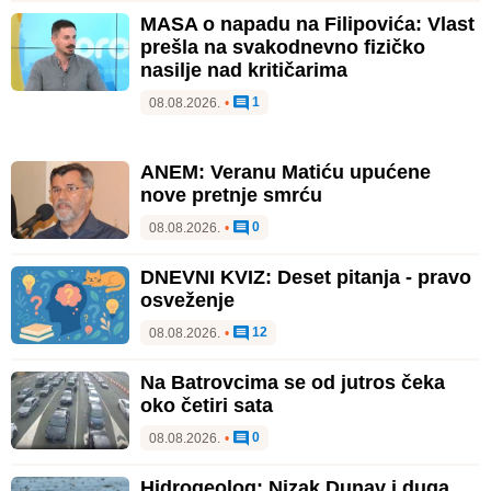
MASA o napadu na Filipovića: Vlast
prešla na svakodnevno fizičko
nasilje nad kritičarima
1
08.08.2026.
•
ANEM: Veranu Matiću upućene
nove pretnje smrću
0
08.08.2026.
•
DNEVNI KVIZ: Deset pitanja - pravo
osveženje
12
08.08.2026.
•
Na Batrovcima se od jutros čeka
oko četiri sata
0
08.08.2026.
•
Hidrogeolog: Nizak Dunav i duga