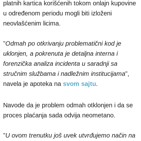
platnih kartica korišćenih tokom onlajn kupovine
u određenom periodu mogli biti izloženi
neovlašćenim licima.
"
Odmah po otkrivanju problematični kod je
uklonjen, a pokrenuta je detaljna interna i
forenzička analiza incidenta u saradnji sa
stručnim službama i nadležnim institucijama
",
navela je apoteka na
svom sajtu
.
Navode da je problem odmah otklonjen i da se
proces plaćanja sada odvija neometano.
"
U ovom trenutku još uvek utvrđujemo način na