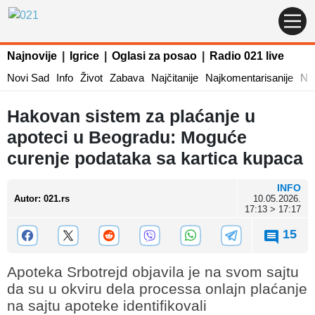
Najnovije
|
Igrice
|
Oglasi za posao
|
Radio 021 live
Novi Sad
Info
Život
Zabava
Najčitanije
Najkomentarisanije
Naj
Hakovan sistem za plaćanje u
apoteci u Beogradu: Moguće
curenje podataka sa kartica kupaca
INFO
Autor
:
021.rs
10.05.2026.
17:13 > 17:17
15
Apoteka Srbotrejd objavila je na svom sajtu
da su u okviru dela processa onlajn plaćanje
na sajtu apoteke identifikovali