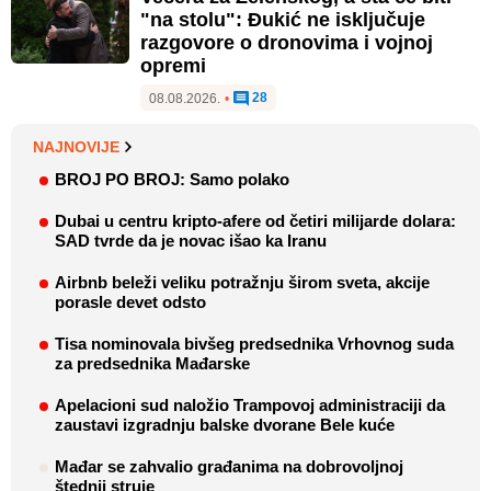
"na stolu": Đukić ne isključuje
razgovore o dronovima i vojnoj
opremi
28
08.08.2026.
•
NAJNOVIJE
BROJ PO BROJ: Samo polako
Dubai u centru kripto-afere od četiri milijarde dolara:
SAD tvrde da je novac išao ka Iranu
Airbnb beleži veliku potražnju širom sveta, akcije
porasle devet odsto
Tisa nominovala bivšeg predsednika Vrhovnog suda
za predsednika Mađarske
Apelacioni sud naložio Trampovoj administraciji da
zaustavi izgradnju balske dvorane Bele kuće
Mađar se zahvalio građanima na dobrovoljnoj
štednji struje