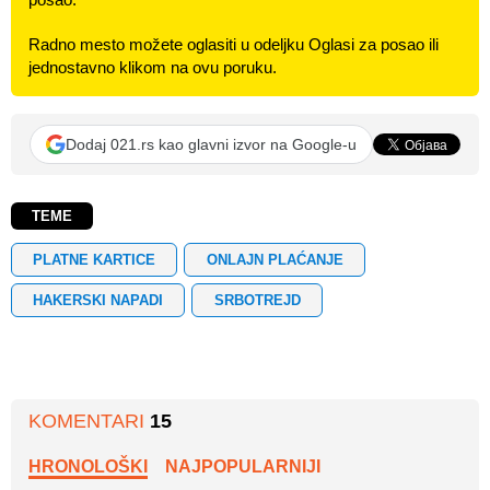
Radno mesto možete oglasiti u odeljku Oglasi za posao ili
jednostavno klikom na ovu poruku.
Dodaj 021.rs kao glavni izvor na Google-u
TEME
PLATNE KARTICE
ONLAJN PLAĆANJE
HAKERSKI NAPADI
SRBOTREJD
KOMENTARI
15
HRONOLOŠKI
NAJPOPULARNIJI