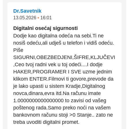
Dr.Savetnik
13.05.2026
•
16:01
Digitalni osećaj sigurnosti
Dodje kao digitalna odeća na sebi.Ti ne
nosiš odeću,ali udješ u telefon i vidiš odeću.
Piše
SIGURNI,OBEZBEDJENI,ŠIFRE,KLJUČEVI
,Ceo tvoj radni vek u toj odeći....I dodje
HAKER,PROGRAMER I SVE uzme jednim
klikom ENTER.Filmovi ti govore,prevode da
je lako upasti u sistem Kradje,Digitalnog
novca,dinara,evra itd.Na računu imate
1.0000000000000000 to zavisi od vašeg
poštenog rada.Samo preko noći na vašem
bankovnom računu stoji >0 Stanje.. zato ne
treba uvoditi digitalni promet.