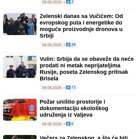
2
08.08.2026.
•
Zelenski danas sa Vučićem: Od
evropskog puta i energetike do
moguće proizvodnje dronova u
Srbiji
26
08.08.2026.
•
Vulin: Srbija da se obaveže da neće
prodati ni metak neprijateljima
Rusije, poseta Zelenskog pritisak
Brisela
73
08.08.2026.
•
Požar uništio prostorije i
dokumentaciju ekološkog
udruženja iz Valjeva
0
08.08.2026.
•
Večera za Zelenskog, a šta će biti