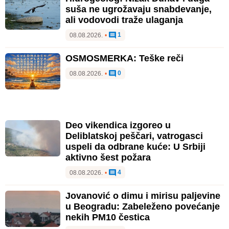
suša ne ugrožavaju snabdevanje,
ali vodovodi traže ulaganja
1
08.08.2026.
•
OSMOSMERKA: Teške reči
0
08.08.2026.
•
Deo vikendica izgoreo u
Deliblatskoj peščari, vatrogasci
uspeli da odbrane kuće: U Srbiji
aktivno šest požara
4
08.08.2026.
•
Jovanović o dimu i mirisu paljevine
u Beogradu: Zabeleženo povećanje
nekih PM10 čestica