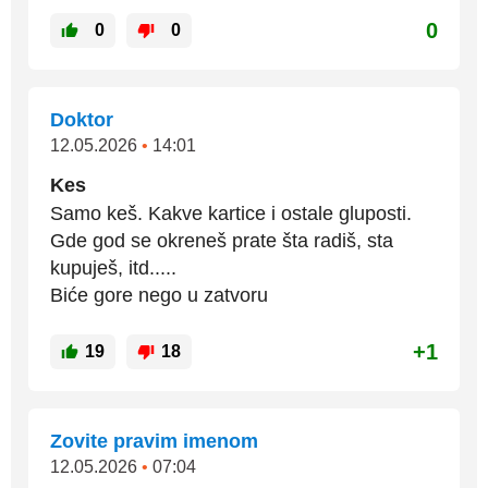
0
0
0
Doktor
12.05.2026
•
14:01
Kes
Samo keš. Kakve kartice i ostale gluposti.
Gde god se okreneš prate šta radiš, sta
kupuješ, itd.....
Biće gore nego u zatvoru
+1
19
18
Zovite pravim imenom
12.05.2026
•
07:04