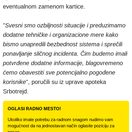
eventualnom zamenom kartice.
"
Svesni smo ozbiljnosti situacije i preduzimamo
dodatne tehničke i organizacione mere kako
bismo unapredili bezbednost sistema i sprečili
ponavljanje sličnog incidenta. Čim budemo imali
potvrđene dodatne informacije, blagovremeno
ćemo obavestiti sve potencijalno pogođene
korisnike
", poručili su iz uprave apoteka
Srbotrejd.
OGLASI RADNO MESTO!
Ukoliko imate potrebu za radnom snagom nudimo vam
mogućnost da na jednostavan način oglasite poziciju za
posao.