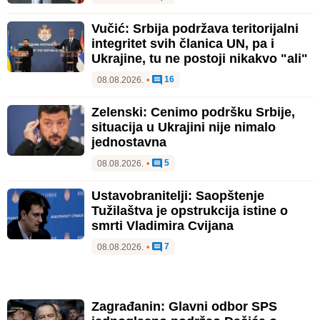
Vučić: Srbija podržava teritorijalni
integritet svih članica UN, pa i
Ukrajine, tu ne postoji nikakvo "ali"
16
08.08.2026.
•
Zelenski: Cenimo podršku Srbije,
situacija u Ukrajini nije nimalo
jednostavna
5
08.08.2026.
•
Ustavobranitelji: Saopštenje
Tužilaštva je opstrukcija istine o
smrti Vladimira Cvijana
7
08.08.2026.
•
Zagrađanin: Glavni odbor SPS