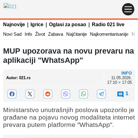
Najnovije
|
Igrice
|
Oglasi za posao
|
Radio 021 live
Novi Sad
Info
Život
Zabava
Najčitanije
Najkomentarisanije
Naj
MUP upozorava na novu prevaru na
aplikaciji "WhatsApp"
INFO
Autor
:
021.rs
11.05.2026.
17:10 > 17:05
1
Ministarstvo unutrašnjih poslova upozorilo je
građane na pojavu novog modaliteta internet
prevara putem platforme "WhatsApp".