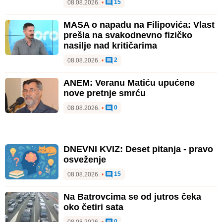
15
08.08.2026.
•
MASA o napadu na Filipovića: Vlast
prešla na svakodnevno fizičko
nasilje nad kritičarima
2
08.08.2026.
•
ANEM: Veranu Matiću upućene
nove pretnje smrću
0
08.08.2026.
•
DNEVNI KVIZ: Deset pitanja - pravo
osveženje
15
08.08.2026.
•
Na Batrovcima se od jutros čeka
oko četiri sata
0