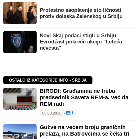
Protestno saopštenje sto ličnosti
protiv dolaska Zelenskog u Srbiju
Novi Skaj podaci stigli u Srbiju,
Evrodžast pokreće akciju "Leteća
nevesta"
OSTALO IZ KATEGORIJE INFO - SRBIJA
BIRODI: Građanima ne treba
predsednik Saveta REM-a, već da
REM radi
1
08.08.2026.
•
Gužve na većem broju graničnih
prelaza, na Batrovcima se čeka tri