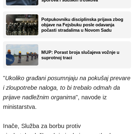
Potpukovniku disciplinska prijava zbog
objave na Fejsbuku posle odavanja
počasti stradalima u Novom Sadu
MUP: Porast broja slučajeva vožnje u
suprotnoj traci
"
Ukoliko građani posumnjaju na pokušaj prevare
i zloupotrebe naloga, to bi trebalo odmah da
prijave nadležnim organima
", navode iz
ministarstva.
Inače, Služba za borbu protiv