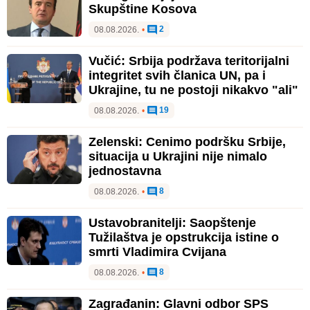
Skupštine Kosova
2
08.08.2026.
•
Vučić: Srbija podržava teritorijalni
integritet svih članica UN, pa i
Ukrajine, tu ne postoji nikakvo "ali"
19
08.08.2026.
•
Zelenski: Cenimo podršku Srbije,
situacija u Ukrajini nije nimalo
jednostavna
8
08.08.2026.
•
Ustavobranitelji: Saopštenje
Tužilaštva je opstrukcija istine o
smrti Vladimira Cvijana
8
08.08.2026.
•
Zagrađanin: Glavni odbor SPS