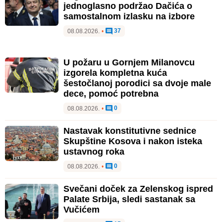
jednoglasno podržao Dačića o
samostalnom izlasku na izbore
37
08.08.2026.
•
U požaru u Gornjem Milanovcu
izgorela kompletna kuća
šestočlanoj porodici sa dvoje male
dece, pomoć potrebna
0
08.08.2026.
•
Nastavak konstitutivne sednice
Skupštine Kosova i nakon isteka
ustavnog roka
0
08.08.2026.
•
Svečani doček za Zelenskog ispred
Palate Srbija, sledi sastanak sa
Vučićem