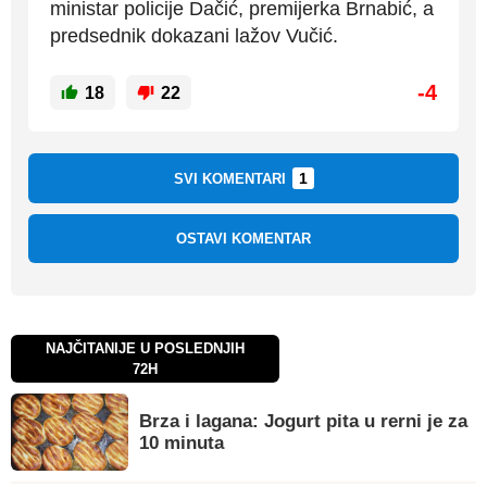
ministar policije Dačić, premijerka Brnabić, a
predsednik dokazani lažov Vučić.
-4
18
22
1
SVI KOMENTARI
OSTAVI KOMENTAR
NAJČITANIJE U POSLEDNJIH
72H
Brza i lagana: Jogurt pita u rerni je za
10 minuta