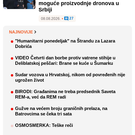
moguće proizvodnje dronova u
Srbiji
27
08.08.2026.
•
NAJNOVIJE
"Humanitarni ponedeljak" na Štrandu za Lazara
Dobrića
VIDEO Četvrti dan borbe protiv vatrene stihije u
Deliblatskoj peščari: Brane se kuće u Šumarku
Sudar vozova u Hrvatskoj, nikom od povređenih nije
ugrožen život
BIRODI: Građanima ne treba predsednik Saveta
REM-a, već da REM radi
Gužve na većem broju graničnih prelaza, na
Batrovcima se čeka tri sata
OSMOSMERKA: Teške reči