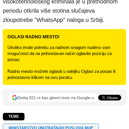
visokotehnološkog kriminala je u prethodnom
periodu otkrila više stotina slučajeva
zloupotrebe "WhatsApp" naloga u Srbiji.
OGLASI RADNO MESTO!
Ukoliko imate potrebu za radnom snagom nudimo vam
mogućnost da na jednostavan način oglasite poziciju za
posao.
Radno mesto možete oglasiti u odeljku Oglasi za posao ili
jednostavno klikom na ovu poruku.
Dodaj 021.rs kao glavni izvor na Google-u
TEME
MINISTARSTVO UNUTRAŠNJIH POSLOVA MUP