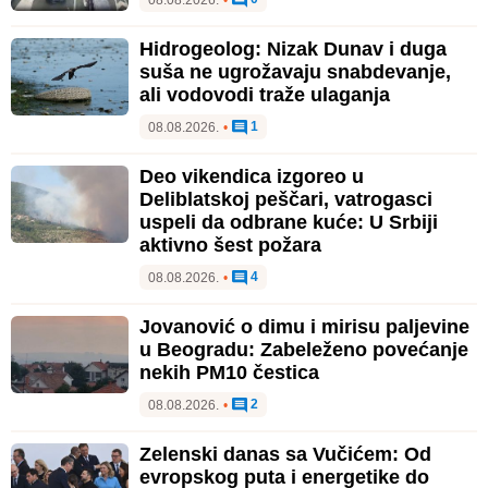
08.08.2026.
•
Hidrogeolog: Nizak Dunav i duga
suša ne ugrožavaju snabdevanje,
ali vodovodi traže ulaganja
1
08.08.2026.
•
Deo vikendica izgoreo u
Deliblatskoj peščari, vatrogasci
uspeli da odbrane kuće: U Srbiji
aktivno šest požara
4
08.08.2026.
•
Jovanović o dimu i mirisu paljevine
u Beogradu: Zabeleženo povećanje
nekih PM10 čestica
2
08.08.2026.
•
Zelenski danas sa Vučićem: Od
evropskog puta i energetike do