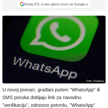
Dodaj 021.rs kao glavni izvor na Google-u
Foto: Pixabay
U novoj prevari, građani putem "WhatsApp" ili
SMS poruka dobijaju link za navodnu
"verifikaciju", odnosno potvrdu, "WhatsApp"