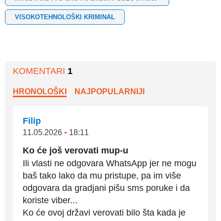
VISOKOTEHNOLOŠKI KRIMINAL
KOMENTARI
1
HRONOLOŠKI
NAJPOPULARNIJI
Filip
11.05.2026
•
18:11
Ko će još verovati mup-u
Ili vlasti ne odgovara WhatsApp jer ne mogu
baš tako lako da mu pristupe, pa im više
odgovara da gradjani pišu sms poruke i da
koriste viber...
Ko će ovoj državi verovati bilo šta kada je