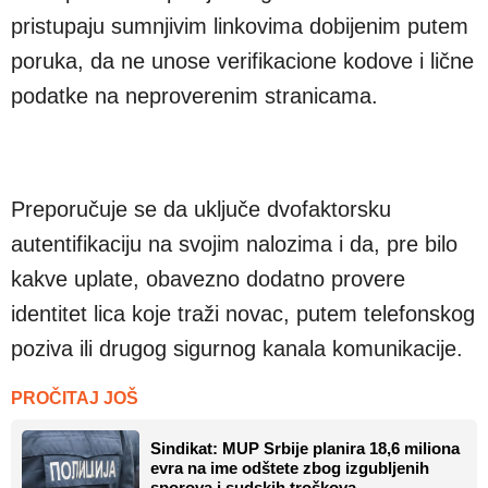
pristupaju sumnjivim linkovima dobijenim putem
poruka, da ne unose verifikacione kodove i lične
podatke na neproverenim stranicama.
Preporučuje se da uključe dvofaktorsku
autentifikaciju na svojim nalozima i da, pre bilo
kakve uplate, obavezno dodatno provere
identitet lica koje traži novac, putem telefonskog
poziva ili drugog sigurnog kanala komunikacije.
PROČITAJ JOŠ
Sindikat: MUP Srbije planira 18,6 miliona
evra na ime odštete zbog izgubljenih
sporova i sudskih troškova