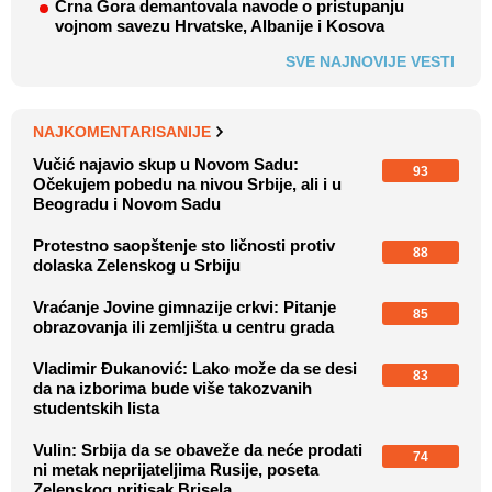
Crna Gora demantovala navode o pristupanju
vojnom savezu Hrvatske, Albanije i Kosova
SVE NAJNOVIJE VESTI
NAJKOMENTARISANIJE
Vučić najavio skup u Novom Sadu:
93
Očekujem pobedu na nivou Srbije, ali i u
Beogradu i Novom Sadu
Protestno saopštenje sto ličnosti protiv
88
dolaska Zelenskog u Srbiju
Vraćanje Jovine gimnazije crkvi: Pitanje
85
obrazovanja ili zemljišta u centru grada
Vladimir Đukanović: Lako može da se desi
83
da na izborima bude više takozvanih
studentskih lista
Vulin: Srbija da se obaveže da neće prodati
74
ni metak neprijateljima Rusije, poseta
Zelenskog pritisak Brisela