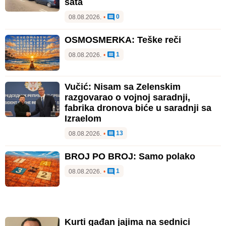
sata
0
08.08.2026.
•
OSMOSMERKA: Teške reči
1
08.08.2026.
•
Vučić: Nisam sa Zelenskim
razgovarao o vojnoj saradnji,
fabrika dronova biće u saradnji sa
Izraelom
13
08.08.2026.
•
BROJ PO BROJ: Samo polako
1
08.08.2026.
•
Kurti gađan jajima na sednici