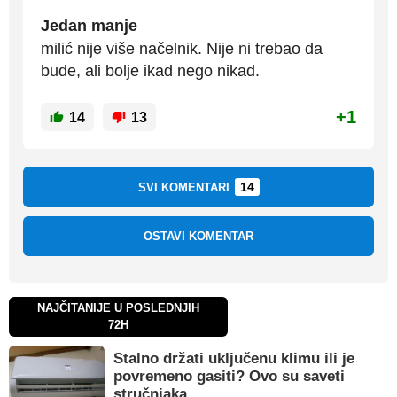
Jedan manje
milić nije više načelnik. Nije ni trebao da
bude, ali bolje ikad nego nikad.
+1
14
13
14
SVI KOMENTARI
OSTAVI KOMENTAR
NAJČITANIJE U POSLEDNJIH
72H
Stalno držati uključenu klimu ili je
povremeno gasiti? Ovo su saveti
stručnjaka