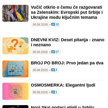
Vučić otkrio o čemu će razgovarati
sa Zelenskim: Evropski put Srbije i
Ukrajine među ključnim temama
12
06.08.2026.
•
DNEVNI KVIZ: Deset pitanja - znano
i neznano
17
06.08.2026.
•
BROJ PO BROJ: Prvo jedan pa dva
2
06.08.2026.
•
OSMOSMERKA: Elegantni ljudi
1
06.08.2026.
•
Novi Skaj podaci stigli u Srbiju,