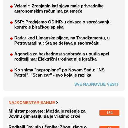
Velemir: Zrenjanin kažnjava male privrednike
astronomskim računima za smeće
SSP: Predajemo ODIHR-u dokaze o sprečavanju
kontrole biračkog spiska
Radar kod Limanske pijace, na Trandžamentu, u
Petrovaradinu: Šta se dešava u saobraćaju
Agencija za bezbednost saobraćaja uputila apel
roditeljima: Električni trotinet nije igračka
Ko snima "nepropisne" po Novom Sadu: "NS
Patrol", "Scan car" - evo koja je razlika
SVE NAJNOVIJE VESTI
NAJKOMENTARISANIJE
Ministar prosvete: Možda je rešenje za
164
Jovinu gimnaziju da je vratimo crkvi
Roditelji Jovinih učenika: Zbog izjave o