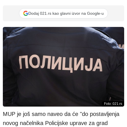
Dodaj 021.rs kao glavni izvor na Google-u
Foto: 021.rs
MUP je još samo naveo da će "do postavljenja
novog načelnika Policijske uprave za grad