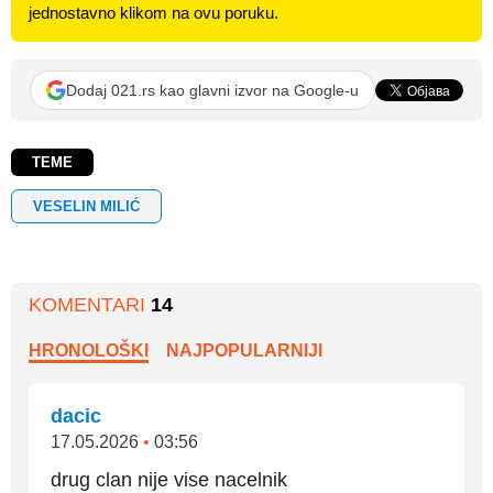
jednostavno klikom na ovu poruku.
Dodaj 021.rs kao glavni izvor na Google-u
TEME
VESELIN MILIĆ
KOMENTARI
14
HRONOLOŠKI
NAJPOPULARNIJI
dacic
17.05.2026
•
03:56
drug clan nije vise nacelnik