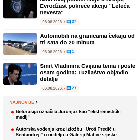
Evrodžast pokreće akciju "Leteća
nevesta"
37
06.08.2026.
•
Automobili na granicama čekaju od
tri sata do 20 minuta
1
06.08.2026.
•
Smrt Vladimira Cvijana tema i posle
osam godina: Tuzilaštvo objavilo
detalje
23
06.08.2026.
•
NAJNOVIJE
Belorusija označila Juronjuz kao "ekstremistički
medij"
Autorska vođenja kroz izložbu "Uroš Predić u
Sentandreji" u nedelju u Galeriji Matice srpske