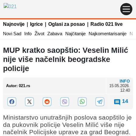
Najnovije
|
Igrice
|
Oglasi za posao
|
Radio 021 live
Novi Sad
Info
Život
Zabava
Najčitanije
Najkomentarisanije
Naj
MUP kratko saopštio: Veselin Milić
nije više načelnik beogradske
policije
INFO
Autor
:
021.rs
15.05.2026.
12:40
14
Ministarstvo unutrašnjih poslova saopštilo je
da pukovnik policije Veselin Milić više nije
načelnik Policijske uprave za grad Beograd.