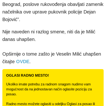
Beograd, poslove rukovođenja obavljati zamenik
načelnika ove uprave pukovnik policije Dejan
Bojović".
Nije naveden ni razlog smene, niti da je Milić
danas uhapšen.
Opširnije o tome zašto je Veselin Milić uhapšen
čitajte
OVDE
.
OGLASI RADNO MESTO!
Ukoliko imate potrebu za radnom snagom nudimo vam
mogućnost da na jednostavan način oglasite poziciju za
posao.
Radno mesto možete oglasiti u odeljku Oglasi za posao ili