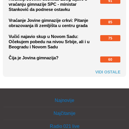
91
vraćanju gimnazije SPC - ministar
Stanković da podnese ostavku
Vraćanje Jovine gimnazije crkvi: Pitanje
85
obrazovanja ili zemljišta u centru grada
Vučić najavio skup u Novom Sadu:
75
Očekujem pobedu na nivou Srbije, ali i u
Beogradu i Novom Sadu
Čija je Jovina gimnazija?
60
VIDI OSTALE
Najnovije
Najčitanije
Radio 021 live