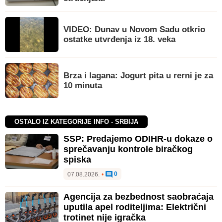
VIDEO: Dunav u Novom Sadu otkrio
ostatke utvrđenja iz 18. veka
Brza i lagana: Jogurt pita u rerni je za
10 minuta
OSTALO IZ KATEGORIJE INFO - SRBIJA
SSP: Predajemo ODIHR-u dokaze o
sprečavanju kontrole biračkog
spiska
0
07.08.2026.
•
Agencija za bezbednost saobraćaja
uputila apel roditeljima: Električni
trotinet nije igračka