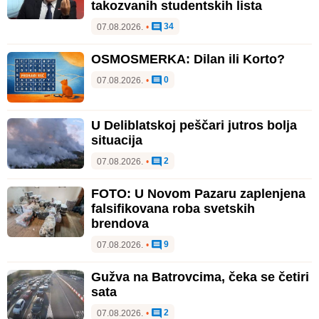
takozvanih studentskih lista
34
07.08.2026.
•
OSMOSMERKA: Dilan ili Korto?
0
07.08.2026.
•
U Deliblatskoj peščari jutros bolja
situacija
2
07.08.2026.
•
FOTO: U Novom Pazaru zaplenjena
falsifikovana roba svetskih
brendova
9
07.08.2026.
•
Gužva na Batrovcima, čeka se četiri
sata
2
07.08.2026.
•