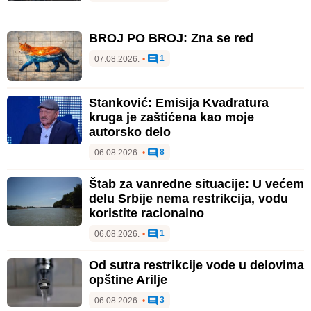
BROJ PO BROJ: Zna se red
1
07.08.2026.
•
Stanković: Emisija Kvadratura
kruga je zaštićena kao moje
autorsko delo
8
06.08.2026.
•
Štab za vanredne situacije: U većem
delu Srbije nema restrikcija, vodu
koristite racionalno
1
06.08.2026.
•
Od sutra restrikcije vode u delovima
opštine Arilje
3
06.08.2026.
•