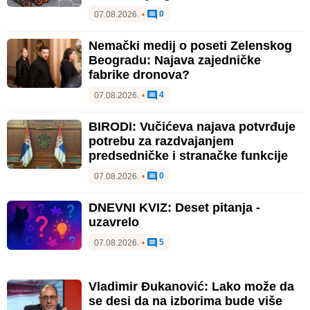
0
07.08.2026.
•
Nemački medij o poseti Zelenskog
Beogradu: Najava zajedničke
fabrike dronova?
4
07.08.2026.
•
BIRODI: Vučićeva najava potvrđuje
potrebu za razdvajanjem
predsedničke i stranačke funkcije
0
07.08.2026.
•
DNEVNI KVIZ: Deset pitanja -
uzavrelo
5
07.08.2026.
•
Vladimir Đukanović: Lako može da
se desi da na izborima bude više