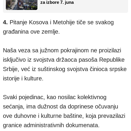
za izbore 7. juna
4.
Pitanje Kosova i Metohije tiče se svakog
građanina ove zemlje.
Naša veza sa južnom pokrajinom ne proizilazi
isključivo iz svojstva držaoca pasoša Republike
Srbije, već iz suštinskog svojstva činioca srpske
istorije i kulture.
Svaki pojedinac, kao nosilac kolektivnog
sećanja, ima dužnost da doprinese očuvanju
ove duhovne i kulturne baštine, koja prevazilazi
granice administrativnih dokumenata.