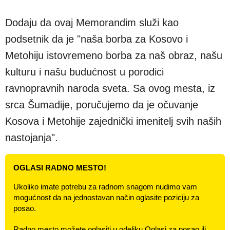
Dodaju da ovaj Memorandim služi kao
podsetnik da je "naša borba za Kosovo i
Metohiju istovremeno borba za naš obraz, našu
kulturu i našu budućnost u porodici
ravnopravnih naroda sveta. Sa ovog mesta, iz
srca Šumadije, poručujemo da je očuvanje
Kosova i Metohije zajednički imenitelj svih naših
nastojanja".
OGLASI RADNO MESTO!
Ukoliko imate potrebu za radnom snagom nudimo vam
mogućnost da na jednostavan način oglasite poziciju za
posao.
Radno mesto možete oglasiti u odeljku Oglasi za posao ili