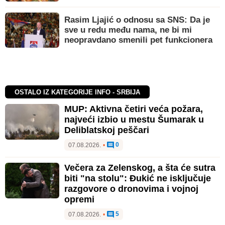
Rasim Ljajić o odnosu sa SNS: Da je
sve u redu među nama, ne bi mi
neopravdano smenili pet funkcionera
OSTALO IZ KATEGORIJE INFO - SRBIJA
MUP: Aktivna četiri veća požara,
najveći izbio u mestu Šumarak u
Deliblatskoj peščari
0
07.08.2026.
•
Večera za Zelenskog, a šta će sutra
biti "na stolu": Đukić ne isključuje
razgovore o dronovima i vojnoj
opremi
5
07.08.2026.
•