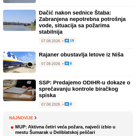
Dačić nakon sednice Štaba:
Zabranjena nepotrebna potrošnja
vode, situacija sa požarima
stabilnija
19
07.08.2026.
•
Rajaner obustavlja letove iz Niša
6
07.08.2026.
•
SSP: Predajemo ODIHR-u dokaze o
sprečavanju kontrole biračkog
spiska
8
07.08.2026.
•
NAJNOVIJE
MUP: Aktivna četiri veća požara, najveći izbio u
mestu Šumarak u Deliblatskoj peščari