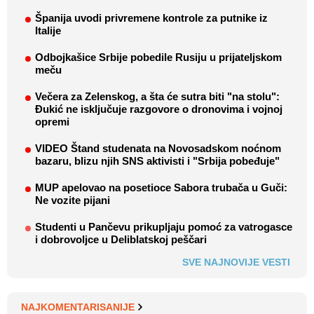
Španija uvodi privremene kontrole za putnike iz
Italije
Odbojkašice Srbije pobedile Rusiju u prijateljskom
meču
Večera za Zelenskog, a šta će sutra biti "na stolu":
Đukić ne isključuje razgovore o dronovima i vojnoj
opremi
VIDEO Štand studenata na Novosadskom noćnom
bazaru, blizu njih SNS aktivisti i "Srbija pobeđuje"
MUP apelovao na posetioce Sabora trubača u Guči:
Ne vozite pijani
Studenti u Pančevu prikupljaju pomoć za vatrogasce
i dobrovoljce u Deliblatskoj peščari
SVE NAJNOVIJE VESTI
NAJKOMENTARISANIJE