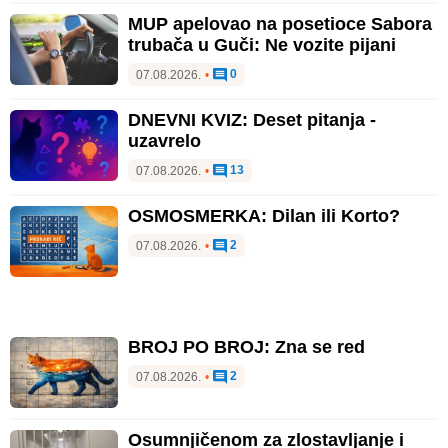
MUP apelovao na posetioce Sabora
trubača u Guči: Ne vozite pijani
0
07.08.2026.
•
DNEVNI KVIZ: Deset pitanja -
uzavrelo
13
07.08.2026.
•
OSMOSMERKA: Dilan ili Korto?
2
07.08.2026.
•
BROJ PO BROJ: Zna se red
2
07.08.2026.
•
Osumnjičenom za zlostavljanje i