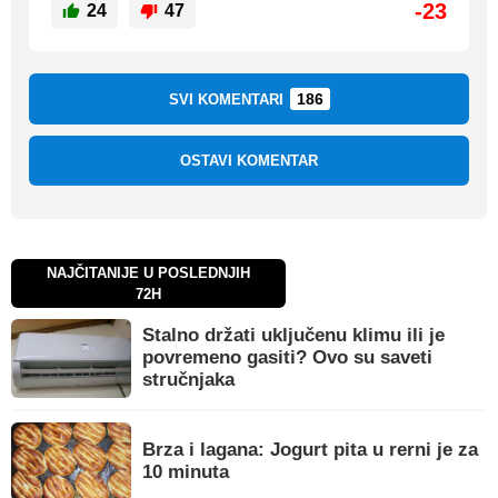
-23
24
47
186
SVI KOMENTARI
OSTAVI KOMENTAR
NAJČITANIJE U POSLEDNJIH
72H
Stalno držati uključenu klimu ili je
povremeno gasiti? Ovo su saveti
stručnjaka
Brza i lagana: Jogurt pita u rerni je za
10 minuta