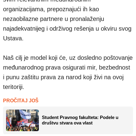
organizacijama, prepoznajući ih kao
nezaobilazne partnere u pronalaženju
najadekvatnijeg i održivog rešenja u okviru svog
Ustava.
Naš cilj je model koji će, uz dosledno poštovanje
međunarodnog prava osigurati mir, bezbednost
i punu zaštitu prava za narod koji živi na ovoj
teritoriji.
PROČITAJ JOŠ
Student Pravnog fakulteta: Podele u
društvu stvara ova vlast