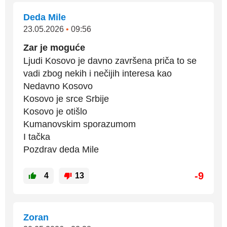
Deda Mile
23.05.2026
•
09:56
Zar je moguće
Ljudi Kosovo je davno završena priča to se
vadi zbog nekih i nečijih interesa kao
Nedavno Kosovo
Kosovo je srce Srbije
Kosovo je otišlo
Kumanovskim sporazumom
I tačka
Pozdrav deda Mile
-9
4
13
Zoran