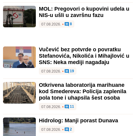
MOL: Pregovori o kupovini udela u
NIS-u ušli u završnu fazu
8
07.08.2026.
•
Vučević bez potvrde o povratku
Stefanovića, Nikolića i Mihajlović u
SNS: Neka mediji nagađaju
19
07.08.2026.
•
Otkrivena laboratorija marihuane
kod Smedereva: Policija zaplenila
pola tone i uhapsila šest osoba
11
07.08.2026.
•
Hidrolog: Manji porast Dunava
2
07.08.2026.
•