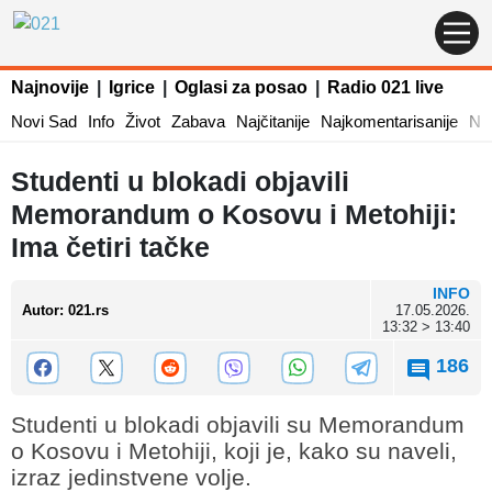
Najnovije
|
Igrice
|
Oglasi za posao
|
Radio 021 live
Novi Sad
Info
Život
Zabava
Najčitanije
Najkomentarisanije
Naj
Studenti u blokadi objavili
Memorandum o Kosovu i Metohiji:
Ima četiri tačke
INFO
Autor
:
021.rs
17.05.2026.
13:32 > 13:40
186
Studenti u blokadi objavili su Memorandum
o Kosovu i Metohiji, koji je, kako su naveli,
izraz jedinstvene volje.