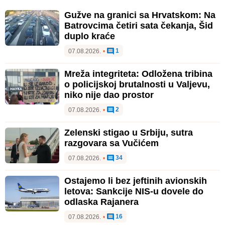
Gužve na granici sa Hrvatskom: Na
Batrovcima četiri sata čekanja, Šid
duplo kraće
1
07.08.2026.
•
Mreža integriteta: Odložena tribina
o policijskoj brutalnosti u Valjevu,
niko nije dao prostor
2
07.08.2026.
•
Zelenski stigao u Srbiju, sutra
razgovara sa Vučićem
34
07.08.2026.
•
Ostajemo li bez jeftinih avionskih
letova: Sankcije NIS-u dovele do
odlaska Rajanera
16
07.08.2026.
•