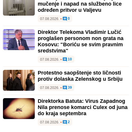
mučenje i napad na službeno lice
određen pritvor u Valjevu
0
07.08.2026.
•
Direktor Telekoma Vladimir Lučić
proglašen personom non grata na
Kosovu: "Boriću se svim pravnim
sredstvima"
10
07.08.2026.
•
Protestno saopštenje sto ličnosti
protiv dolaska Zelenskog u Srbiju
39
07.08.2026.
•
Direktorka Batuta: Virus Zapadnog
Nila prenose komarci Culex od juna
do kraja septembra
2
07.08.2026.
•