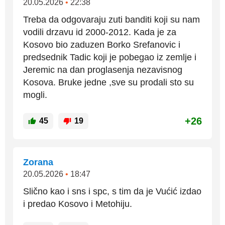
20.05.2026
•
22:38
Treba da odgovaraju zuti banditi koji su nam
vodili drzavu id 2000-2012. Kada je za
Kosovo bio zaduzen Borko Srefanovic i
predsednik Tadic koji je pobegao iz zemlje i
Jeremic na dan proglasenja nezavisnog
Kosova. Bruke jedne ,sve su prodali sto su
mogli.
+26
45
19
Zorana
20.05.2026
•
18:47
Slično kao i sns i spc, s tim da je Vućić izdao
i predao Kosovo i Metohiju.