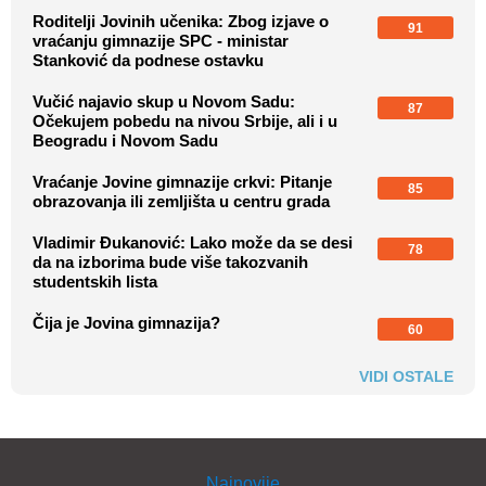
Roditelji Jovinih učenika: Zbog izjave o
91
vraćanju gimnazije SPC - ministar
Stanković da podnese ostavku
Vučić najavio skup u Novom Sadu:
87
Očekujem pobedu na nivou Srbije, ali i u
Beogradu i Novom Sadu
Vraćanje Jovine gimnazije crkvi: Pitanje
85
obrazovanja ili zemljišta u centru grada
Vladimir Đukanović: Lako može da se desi
78
da na izborima bude više takozvanih
studentskih lista
Čija je Jovina gimnazija?
60
VIDI OSTALE
Najnovije