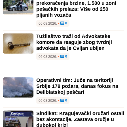
prekoračenja brzine, 1.500 u zoni
pešačkih prelaza: Više od 250
pijanih vozača
0
06.08.2026.
•
Tužilaštvo traži od Advokatske
komore da reaguje zbog tvrdnji
advokata da je Cvijan ubijen
0
06.08.2026.
•
Operativni tim: Juče na teritoriji
Srbije 178 požara, danas fokus na
Deliblatskoj peščari
0
06.08.2026.
•
Sindikat: Kragujevački oružari ostali
bez akontacije, Zastava oružje u
dubokoj krizi