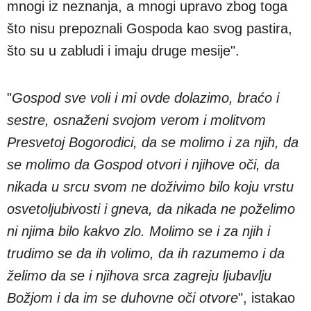
mnogi iz neznanja, a mnogi upravo zbog toga
što nisu prepoznali Gospoda kao svog pastira,
što su u zabludi i imaju druge mesije".
"
Gospod sve voli i mi ovde dolazimo, braćo i
sestre, osnaženi svojom verom i molitvom
Presvetoj Bogorodici, da se molimo i za njih, da
se molimo da Gospod otvori i njihove oči, da
nikada u srcu svom ne doživimo bilo koju vrstu
osvetoljubivosti i gneva, da nikada ne poželimo
ni njima bilo kakvo zlo. Molimo se i za njih i
trudimo se da ih volimo, da ih razumemo i da
želimo da se i njihova srca zagreju ljubavlju
Božjom i da im se duhovne oči otvore
", istakao