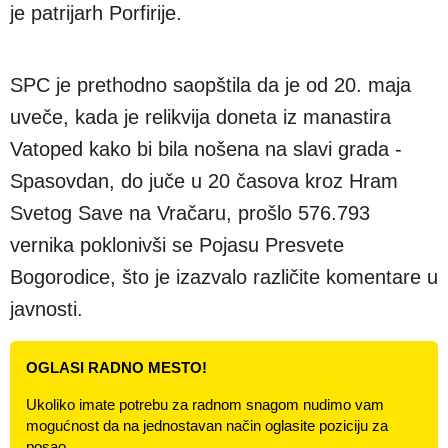
je patrijarh Porfirije.
SPC je prethodno saopštila da je od 20. maja
uveče, kada je relikvija doneta iz manastira
Vatoped kako bi bila nošena na slavi grada -
Spasovdan, do juče u 20 časova kroz Hram
Svetog Save na Vračaru, prošlo 576.793
vernika poklonivši se Pojasu Presvete
Bogorodice, što je izazvalo različite komentare u
javnosti.
OGLASI RADNO MESTO!
Ukoliko imate potrebu za radnom snagom nudimo vam
mogućnost da na jednostavan način oglasite poziciju za
posao.