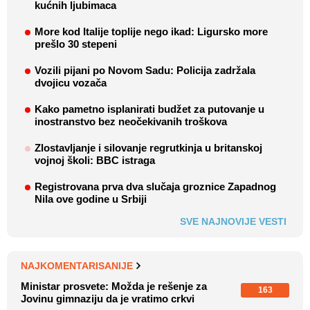
kućnih ljubimaca
More kod Italije toplije nego ikad: Ligursko more
prešlo 30 stepeni
Vozili pijani po Novom Sadu: Policija zadržala
dvojicu vozača
Kako pametno isplanirati budžet za putovanje u
inostranstvo bez neočekivanih troškova
Zlostavljanje i silovanje regrutkinja u britanskoj
vojnoj školi: BBC istraga
Registrovana prva dva slučaja groznice Zapadnog
Nila ove godine u Srbiji
SVE NAJNOVIJE VESTI
NAJKOMENTARISANIJE
Ministar prosvete: Možda je rešenje za
163
Jovinu gimnaziju da je vratimo crkvi