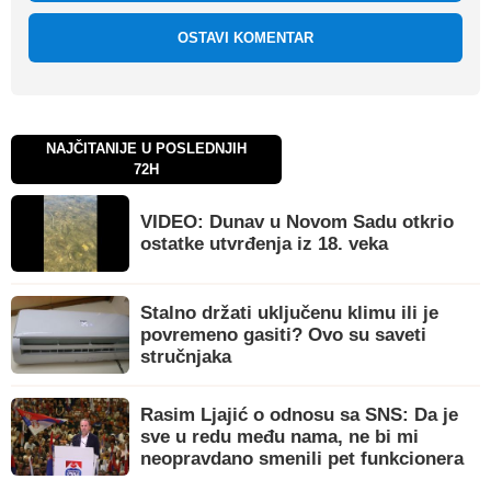
OSTAVI KOMENTAR
NAJČITANIJE U POSLEDNJIH
72H
VIDEO: Dunav u Novom Sadu otkrio
ostatke utvrđenja iz 18. veka
Stalno držati uključenu klimu ili je
povremeno gasiti? Ovo su saveti
stručnjaka
Rasim Ljajić o odnosu sa SNS: Da je
sve u redu među nama, ne bi mi
neopravdano smenili pet funkcionera