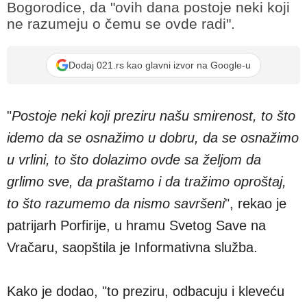
Bogorodice, da "ovih dana postoje neki koji
ne razumeju o čemu se ovde radi".
Dodaj 021.rs kao glavni izvor na Google-u
"
Postoje neki koji preziru našu smirenost, to što
idemo da se osnažimo u dobru, da se osnažimo
u vrlini, to što dolazimo ovde sa željom da
grlimo sve, da praštamo i da tražimo oproštaj,
to što razumemo da nismo savršeni
", rekao je
patrijarh Porfirije, u hramu Svetog Save na
Vračaru, saopštila je Informativna služba.
Kako je dodao, "to preziru, odbacuju i kleveću