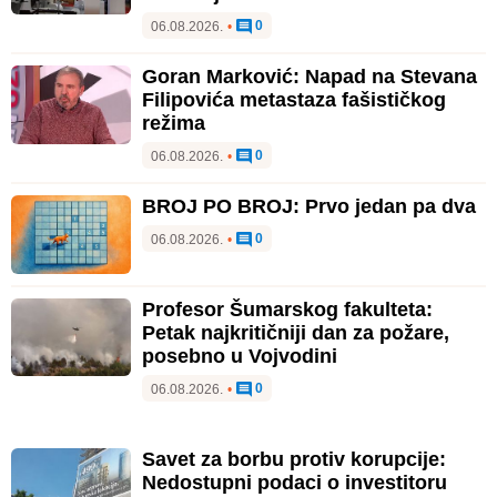
0
06.08.2026.
•
Goran Marković: Napad na Stevana
Filipovića metastaza fašističkog
režima
0
06.08.2026.
•
BROJ PO BROJ: Prvo jedan pa dva
0
06.08.2026.
•
Profesor Šumarskog fakulteta:
Petak najkritičniji dan za požare,
posebno u Vojvodini
0
06.08.2026.
•
Savet za borbu protiv korupcije:
Nedostupni podaci o investitoru