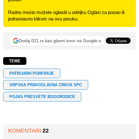
Radno mesto možete oglasiti u odeljku Oglasi za posao ili
jednostavno klikom na ovu poruku.
Dodaj 021.rs kao glavni izvor na Google-u
TEME
PATRIJARH PORFIRIJE
SRPSKA PRAVOSLAVNA CRKVA SPC
POJAS PRESVETE BOGORODICE
KOMENTARI
22