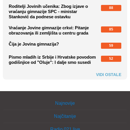
Roditelji Jovinih učenika: Zbog izjave o
88
vraćanju gimnazije SPC - ministar
Stanković da podnese ostavku
Vraćanje Jovine gimnazije crkvi: Pitanje
85
obrazovanja ili zemljišta u centru grada
Čija je Jovina gimnazija?
59
Pismo mladih iz Srbije i Hrvatske povodom
52
godišnjice od "Oluje": I dalje smo susedi
VIDI OSTALE
Najnovije
Najčitanije
Radio 021 live