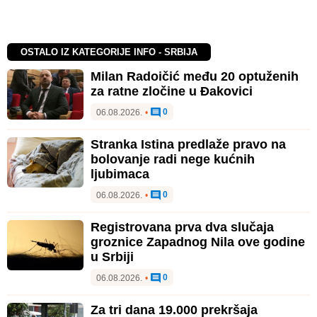
OSTALO IZ KATEGORIJE INFO - SRBIJA
Milan Radoičić među 20 optuženih
za ratne zločine u Đakovici
0
06.08.2026.
•
Stranka Istina predlaže pravo na
bolovanje radi nege kućnih
ljubimaca
0
06.08.2026.
•
Registrovana prva dva slučaja
groznice Zapadnog Nila ove godine
u Srbiji
0
06.08.2026.
•
Za tri dana 19.000 prekršaja