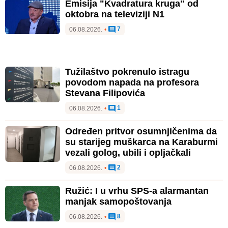
Emisija "Kvadratura kruga" od
oktobra na televiziji N1
7
06.08.2026.
•
Tužilaštvo pokrenulo istragu
povodom napada na profesora
Stevana Filipovića
1
06.08.2026.
•
Određen pritvor osumnjičenima da
su starijeg muškarca na Karaburmi
vezali golog, ubili i opljačkali
2
06.08.2026.
•
Ružić: I u vrhu SPS-a alarmantan
manjak samopoštovanja
8
06.08.2026.
•