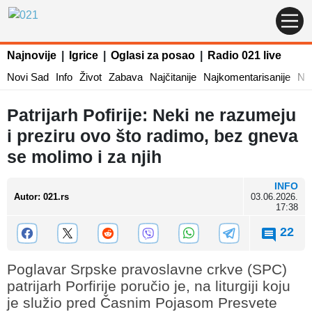
Najnovije
|
Igrice
|
Oglasi za posao
|
Radio 021 live
Novi Sad
Info
Život
Zabava
Najčitanije
Najkomentarisanije
Naj
Patrijarh Pofirije: Neki ne razumeju
i preziru ovo što radimo, bez gneva
se molimo i za njih
INFO
Autor
:
021.rs
03.06.2026.
17:38
22
Poglavar Srpske pravoslavne crkve (SPC)
patrijarh Porfirije poručio je, na liturgiji koju
je služio pred Časnim Pojasom Presvete