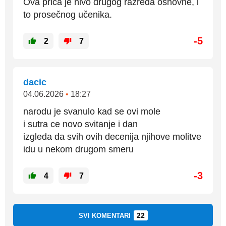
Ova priča je nivo drugog razreda osnovne, i
to prosečnog učenika.
-5
2
7
dacic
04.06.2026
•
18:27
narodu je svanulo kad se ovi mole
i sutra ce novo svitanje i dan
izgleda da svih ovih decenija njihove molitve
idu u nekom drugom smeru
-3
4
7
22
SVI KOMENTARI