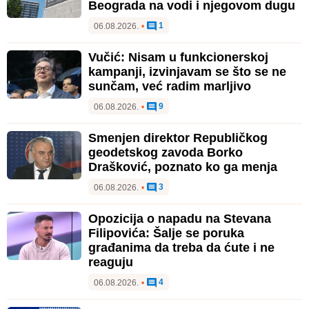
Beograda na vodi i njegovom dugu
1
06.08.2026.
•
Vučić: Nisam u funkcionerskoj
kampanji, izvinjavam se što se ne
sunčam, već radim marljivo
9
06.08.2026.
•
Smenjen direktor Republičkog
geodetskog zavoda Borko
Drašković, poznato ko ga menja
3
06.08.2026.
•
Opozicija o napadu na Stevana
Filipovića: Šalje se poruka
građanima da treba da ćute i ne
reaguju
4
06.08.2026.
•