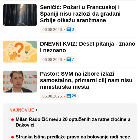
Seničić: Požari u Francuskoj i
Španiji nisu razlozi da građani
Srbije otkažu aranžmane
3
06.08.2026.
•
DNEVNI KVIZ: Deset pitanja - znano
i neznano
7
06.08.2026.
•
Pastor: SVM na izbore izlazi
samostalno, primarni cilj nam nisu
ministarska mesta
29
06.08.2026.
•
NAJNOVIJE
Milan Radoičić među 20 optuženih za ratne zločine u
Đakovici
Stranka Istina predlaže pravo na bolovanje radi nege