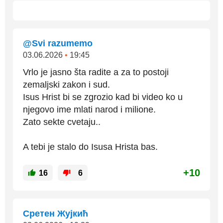
@Svi razumemo
03.06.2026
•
19:45
Vrlo je jasno šta radite a za to postoji
zemaljski zakon i sud.
Isus Hrist bi se zgrozio kad bi video ko u
njegovo ime mlati narod i milione.
Zato sekte cvetaju..
A tebi je stalo do Isusa Hrista bas.
+10
16
6
Сретен Жујкић