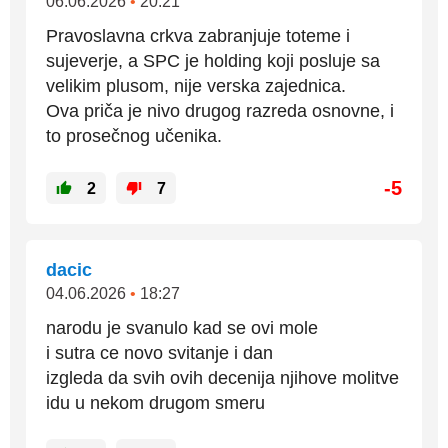
06.06.2026
•
20:21
Pravoslavna crkva zabranjuje toteme i
sujeverje, a SPC je holding koji posluje sa
velikim plusom, nije verska zajednica.
Ova priča je nivo drugog razreda osnovne, i
to prosečnog učenika.
-5
2
7
dacic
04.06.2026
•
18:27
narodu je svanulo kad se ovi mole
i sutra ce novo svitanje i dan
izgleda da svih ovih decenija njihove molitve
idu u nekom drugom smeru