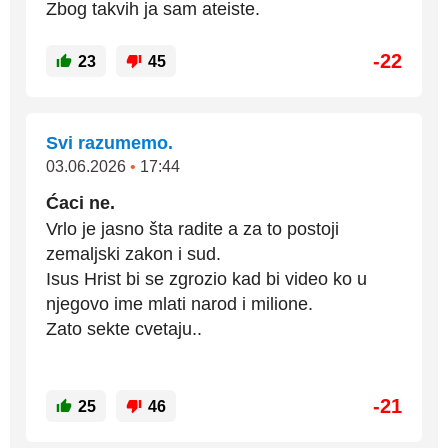
Zbog takvih ja sam ateiste.
-22
23
45
Svi razumemo.
03.06.2026
•
17:44
Ćaci ne.
Vrlo je jasno šta radite a za to postoji
zemaljski zakon i sud.
Isus Hrist bi se zgrozio kad bi video ko u
njegovo ime mlati narod i milione.
Zato sekte cvetaju..
-21
25
46