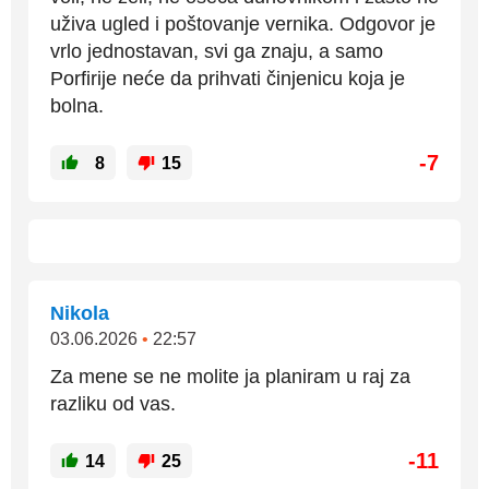
uživa ugled i poštovanje vernika. Odgovor je
vrlo jednostavan, svi ga znaju, a samo
Porfirije neće da prihvati činjenicu koja je
bolna.
-7
8
15
Nikola
03.06.2026
•
22:57
Za mene se ne molite ja planiram u raj za
razliku od vas.
-11
14
25