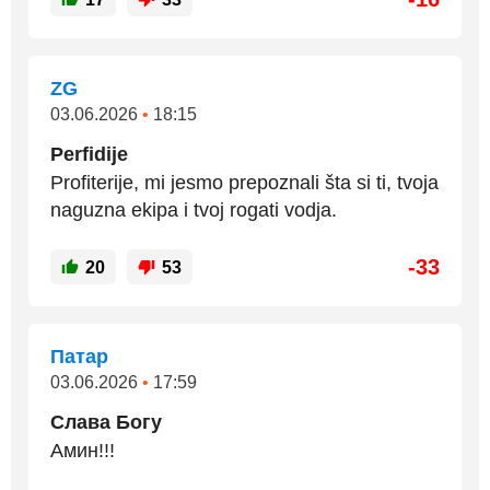
ZG
03.06.2026
•
18:15
Perfidije
Profiterije, mi jesmo prepoznali šta si ti, tvoja
naguzna ekipa i tvoj rogati vodja.
-33
20
53
Патар
03.06.2026
•
17:59
Слава Богу
Амин!!!