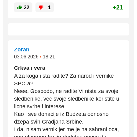
+21
22
1
Zoran
03.06.2026
•
18:21
Crkva i vera
A za koga i sta radite? Za narod i vernike
SPC-a?
Neee, Gospodo, ne radite Vi nista za svoje
sledbenike, vec svoje sledbenike koristite u
licne svrhe i interese.
Kao i sve donacije iz Budzeta odnosno
dzepa svih Gradjana Srbine.
I da, nisam vernik jer me je na sahrani oca,