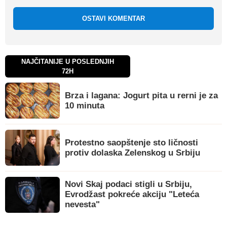
OSTAVI KOMENTAR
NAJČITANIJE U POSLEDNJIH
72H
Brza i lagana: Jogurt pita u rerni je za
10 minuta
Protestno saopštenje sto ličnosti
protiv dolaska Zelenskog u Srbiju
Novi Skaj podaci stigli u Srbiju,
Evrodžast pokreće akciju "Leteća
nevesta"