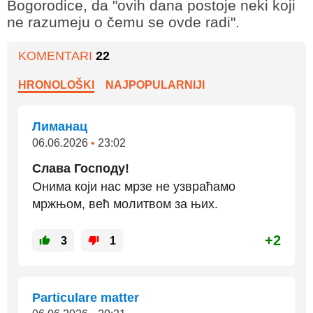
Bogorodice, da "ovih dana postoje neki koji
ne razumeju o čemu se ovde radi".
KOMENTARI
22
HRONOLOŠKI
NAJPOPULARNIJI
Лиманац
06.06.2026
•
23:02
Слава Господу!
Онима који нас мрзе не узвраћамо
мржњом, већ молитвом за њих.
+2
3
1
Particulare matter