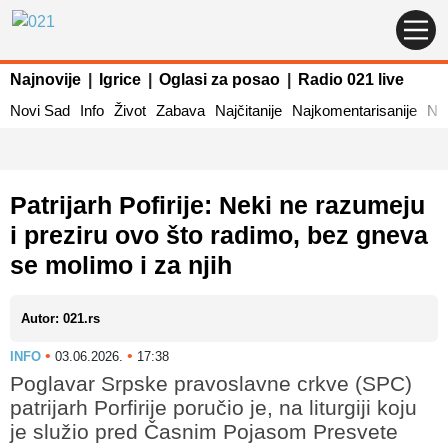
Najnovije
|
Igrice
|
Oglasi za posao
|
Radio 021 live
Novi Sad
Info
Život
Zabava
Najčitanije
Najkomentarisanije
Naj
Patrijarh Pofirije: Neki ne razumeju
i preziru ovo što radimo, bez gneva
se molimo i za njih
Autor: 021.rs
•
•
INFO
03.06.2026.
17:38
Poglavar Srpske pravoslavne crkve (SPC)
patrijarh Porfirije poručio je, na liturgiji koju
je služio pred Časnim Pojasom Presvete