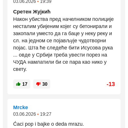
03.06.2026
•
19:39
Сретен Жујкић
Након убиства пред начелником полиције
несталим убијеним којег су бетонирали и
закопали уместо да га баце у неку реку и
сл. на једном се појављује чудотворни
појас. Шта ће следеће бити Исусова рука
... овде у Србији треба увести порез на
ЧУДА намлатили би се пара као нико у
свету.
-13
17
30
Mrcke
03.06.2026
•
19:27
Ćaci pop i bajke o deda mrazu.