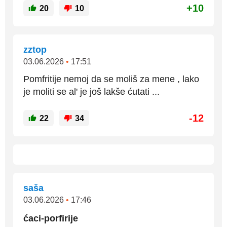
+10
20
10
zztop
03.06.2026
•
17:51
Pomfritije nemoj da se moliš za mene , lako
je moliti se al' je još lakše ćutati ...
-12
22
34
saša
03.06.2026
•
17:46
ćaci-porfirije