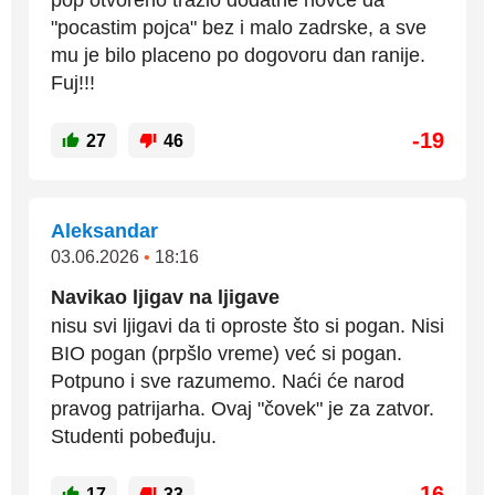
pop otvoreno trazio dodatne novce da
"pocastim pojca" bez i malo zadrske, a sve
mu je bilo placeno po dogovoru dan ranije.
Fuj!!!
-19
27
46
Aleksandar
03.06.2026
•
18:16
Navikao ljigav na ljigave
nisu svi ljigavi da ti oproste što si pogan. Nisi
BIO pogan (prpšlo vreme) već si pogan.
Potpuno i sve razumemo. Naći će narod
pravog patrijarha. Ovaj "čovek" je za zatvor.
Studenti pobeđuju.
-16
17
33