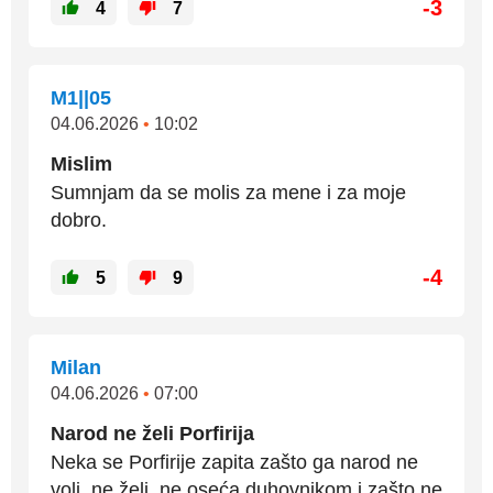
-3
4
7
M1||05
04.06.2026
•
10:02
Mislim
Sumnjam da se molis za mene i za moje
dobro.
-4
5
9
Milan
04.06.2026
•
07:00
Narod ne želi Porfirija
Neka se Porfirije zapita zašto ga narod ne
voli, ne želi, ne oseća duhovnikom i zašto ne