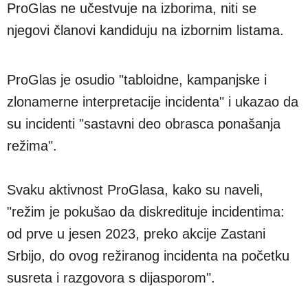
ProGlas ne učestvuje na izborima, niti se
njegovi članovi kandiduju na izbornim listama.
ProGlas je osudio "tabloidne, kampanjske i
zlonamerne interpretacije incidenta" i ukazao da
su incidenti "sastavni deo obrasca ponašanja
režima".
Svaku aktivnost ProGlasa, kako su naveli,
"režim je pokušao da diskredituje incidentima:
od prve u jesen 2023, preko akcije Zastani
Srbijo, do ovog režiranog incidenta na početku
susreta i razgovora s dijasporom".