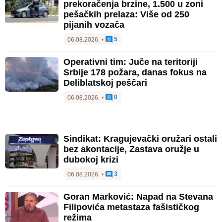
prekoračenja brzine, 1.500 u zoni
pešačkih prelaza: Više od 250
pijanih vozača
5
06.08.2026.
•
Operativni tim: Juče na teritoriji
Srbije 178 požara, danas fokus na
Deliblatskoj peščari
0
06.08.2026.
•
Sindikat: Kragujevački oružari ostali
bez akontacije, Zastava oružje u
dubokoj krizi
3
06.08.2026.
•
Goran Marković: Napad na Stevana
Filipovića metastaza fašističkog
režima