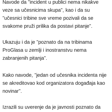
Navode da "incident u publici nema nikakve
veze sa učesnicima skupa", kao i da su
"učesnici tribine sve vreme pozivali da se
svakome pruži prilika da postavi pitanje".
Ukazuju i da je "poznato da na tribinama
ProGlasa u zemlji i inostranstvu nema
zabranjenih pitanja".
Kako navode, "jedan od učesnika incidenta nije
se akreditovao kod organizatora događaja kao
novinar".
Izrazili su uverenje da je javnosti poznato da