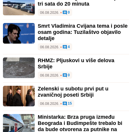
tri sata do 20 minuta
0
06.08.2026.
•
Smrt Vladimira Cvijana tema i posle
osam godina: Tuzilaštvo objavilo
detalje
4
06.08.2026.
•
RHMZ: Pljuskovi u više delova
Srbije
0
06.08.2026.
•
Zelenski u subotu prvi put u
zvaničnoj poseti Srbiji
15
06.08.2026.
•
Ministarka: Brza pruga između
Beograda i Budimpešte trebalo bi
da bude otvorena za putnike na