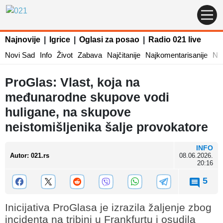
Najnovije
|
Igrice
|
Oglasi za posao
|
Radio 021 live
Novi Sad
Info
Život
Zabava
Najčitanije
Najkomentarisanije
Naj
ProGlas: Vlast, koja na
međunarodne skupove vodi
huligane, na skupove
neistomišljenika šalje provokatore
INFO
Autor
:
021.rs
08.06.2026.
20:16
5
Inicijativa ProGlasa je izrazila žaljenje zbog
incidenta na tribini u Frankfurtu i osudila