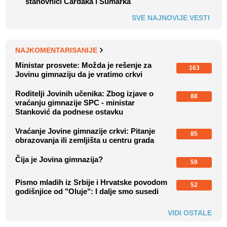
stanovnici Čardaka i Šumarka
SVE NAJNOVIJE VESTI
NAJKOMENTARISANIJE
Ministar prosvete: Možda je rešenje za
163
Jovinu gimnaziju da je vratimo crkvi
Roditelji Jovinih učenika: Zbog izjave o
88
vraćanju gimnazije SPC - ministar
Stanković da podnese ostavku
Vraćanje Jovine gimnazije crkvi: Pitanje
85
obrazovanja ili zemljišta u centru grada
Čija je Jovina gimnazija?
59
Pismo mladih iz Srbije i Hrvatske povodom
52
godišnjice od "Oluje": I dalje smo susedi
VIDI OSTALE