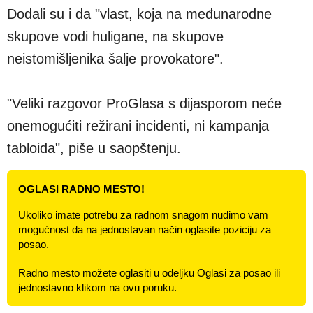
Dodali su i da "vlast, koja na međunarodne
skupove vodi huligane, na skupove
neistomišljenika šalje provokatore".
"Veliki razgovor ProGlasa s dijasporom neće
onemogućiti režirani incidenti, ni kampanja
tabloida", piše u saopštenju.
OGLASI RADNO MESTO!
Ukoliko imate potrebu za radnom snagom nudimo vam
mogućnost da na jednostavan način oglasite poziciju za
posao.
Radno mesto možete oglasiti u odeljku Oglasi za posao ili
jednostavno klikom na ovu poruku.