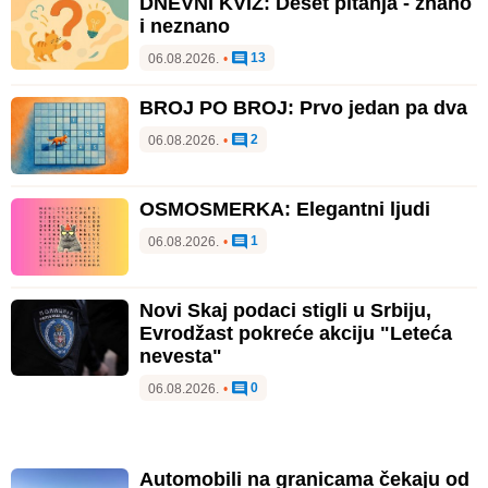
DNEVNI KVIZ: Deset pitanja - znano
i neznano
13
06.08.2026.
•
BROJ PO BROJ: Prvo jedan pa dva
2
06.08.2026.
•
OSMOSMERKA: Elegantni ljudi
1
06.08.2026.
•
Novi Skaj podaci stigli u Srbiju,
Evrodžast pokreće akciju "Leteća
nevesta"
0
06.08.2026.
•
Automobili na granicama čekaju od