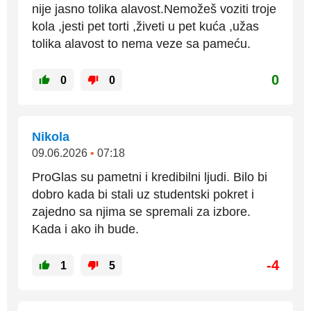
nije jasno tolika alavost.Nemožeš voziti troje
kola ,jesti pet torti ,živeti u pet kuća ,užas
tolika alavost to nema veze sa pameću.
0
0
0
Nikola
09.06.2026
•
07:18
ProGlas su pametni i kredibilni ljudi. Bilo bi
dobro kada bi stali uz studentski pokret i
zajedno sa njima se spremali za izbore.
Kada i ako ih bude.
-4
1
5