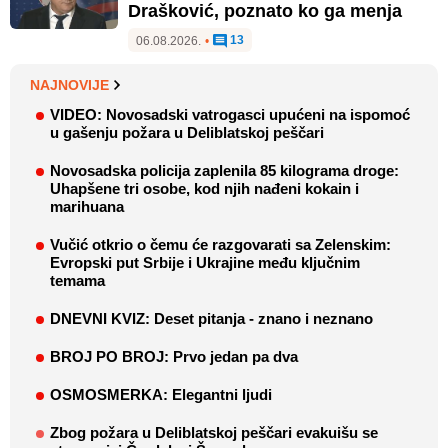
Drašković, poznato ko ga menja
13
06.08.2026.
•
NAJNOVIJE
VIDEO: Novosadski vatrogasci upućeni na ispomoć
u gašenju požara u Deliblatskoj peščari
Novosadska policija zaplenila 85 kilograma droge:
Uhapšene tri osobe, kod njih nađeni kokain i
marihuana
Vučić otkrio o čemu će razgovarati sa Zelenskim:
Evropski put Srbije i Ukrajine među ključnim
temama
DNEVNI KVIZ: Deset pitanja - znano i neznano
BROJ PO BROJ: Prvo jedan pa dva
OSMOSMERKA: Elegantni ljudi
Zbog požara u Deliblatskoj peščari evakuišu se