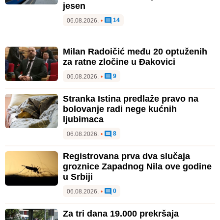
jesen
14
06.08.2026.
•
Milan Radoičić među 20 optuženih
za ratne zločine u Đakovici
9
06.08.2026.
•
Stranka Istina predlaže pravo na
bolovanje radi nege kućnih
ljubimaca
8
06.08.2026.
•
Registrovana prva dva slučaja
groznice Zapadnog Nila ove godine
u Srbiji
0
06.08.2026.
•
Za tri dana 19.000 prekršaja