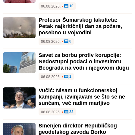
10
06.08.2026.
•
Profesor Šumarskog fakulteta:
Petak najkritičniji dan za požare,
posebno u Vojvodini
0
06.08.2026.
•
Savet za borbu protiv korupcije:
Nedostupni podaci o investitoru
Beograda na vodi i njegovom dugu
1
06.08.2026.
•
Vučić: Nisam u funkcionerskoj
kampanji, izvinjavam se što se ne
sunčam, već radim marljivo
22
06.08.2026.
•
Smenjen direktor Republičkog
geodetskog zavoda Borko