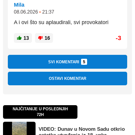
Mila
08.06.2026
•
21:37
A i ovi što su aplaudirali, svi provokatori
-3
13
16
5
SVI KOMENTARI
OSTAVI KOMENTAR
NAJČITANIJE U POSLEDNJIH
72H
VIDEO: Dunav u Novom Sadu otkrio