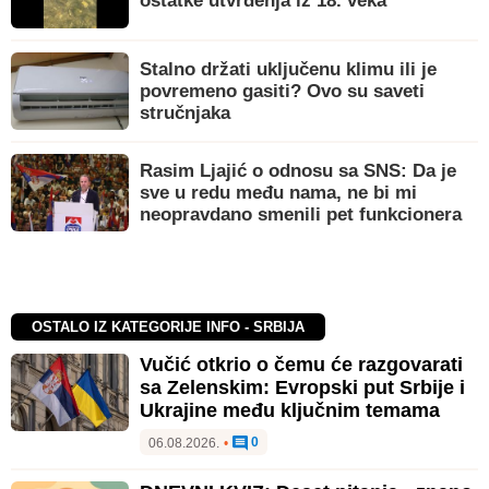
ostatke utvrđenja iz 18. veka
Stalno držati uključenu klimu ili je
povremeno gasiti? Ovo su saveti
stručnjaka
Rasim Ljajić o odnosu sa SNS: Da je
sve u redu među nama, ne bi mi
neopravdano smenili pet funkcionera
OSTALO IZ KATEGORIJE INFO - SRBIJA
Vučić otkrio o čemu će razgovarati
sa Zelenskim: Evropski put Srbije i
Ukrajine među ključnim temama
0
06.08.2026.
•