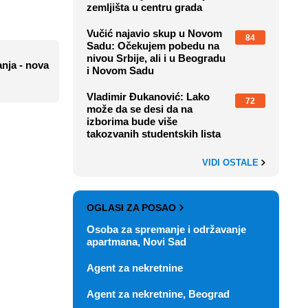
zemljišta u centru grada
Vučić najavio skup u Novom
84
Sadu: Očekujem pobedu na
nivou Srbije, ali i u Beogradu
nja - nova
i Novom Sadu
Vladimir Đukanović: Lako
72
može da se desi da na
izborima bude više
takozvanih studentskih lista
VIDI OSTALE
OGLASI ZA POSAO
Osoba za spremanje i održavanje
apartmana, Novi Sad
Agent za nekretnine
Agent za nekretnine, Beograd