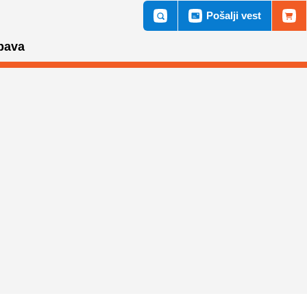
Pošalji vest
bava