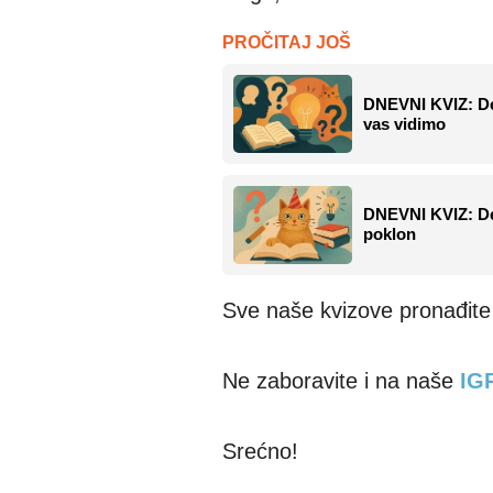
PROČITAJ JOŠ
DNEVNI KVIZ: Des
vas vidimo
DNEVNI KVIZ: Des
poklon
Sve naše kvizove pronađit
Ne zaboravite i na naše
IG
Srećno!