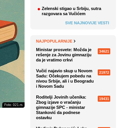
Zelenski stigao u Srbiju, sutra
razgovara sa Vučićem
SVE NAJNOVIJE VESTI
NAJPOPULARNIJE
Ministar prosvete: Možda je
34621
rešenje za Jovinu gimnaziju
da je vratimo crkvi
Vučić najavio skup u Novom
21972
Sadu: Očekujem pobedu na
nivou Srbije, ali i u Beogradu
i Novom Sadu
Roditelji Jovinih učenika:
19431
Zbog izjave o vraćanju
Foto: 021.rs
gimnazije SPC - ministar
Stanković da podnese
ostavku