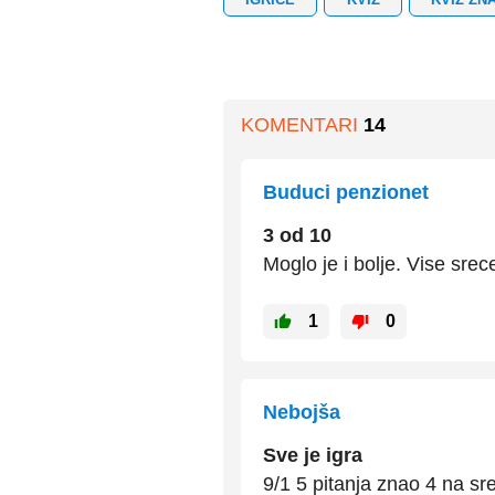
KOMENTARI
14
Buduci penzionet
3 od 10
Moglo je i bolje. Vise srec
1
0
Nebojša
Sve je igra
9/1 5 pitanja znao 4 na sre