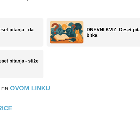
et pitanja - da
DNEVNI KVIZ: Deset pita
bitka
et pitanja - stiže
e na
OVOM LINKU
.
RICE
.