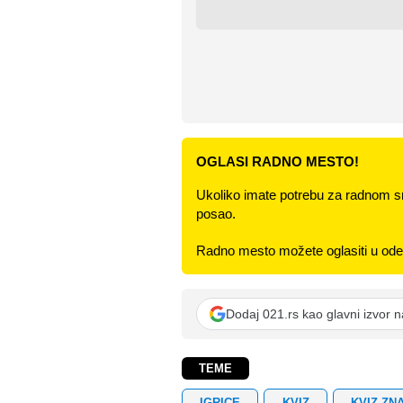
OGLASI RADNO MESTO!
Ukoliko imate potrebu za radnom s
posao.
Radno mesto možete oglasiti u odel
Dodaj 021.rs kao glavni izvor 
TEME
IGRICE
KVIZ
KVIZ ZN