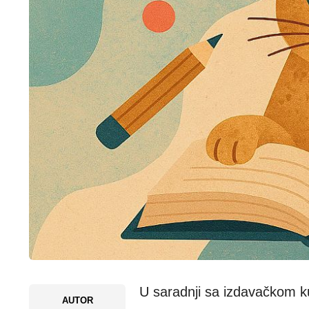
U saradnji sa izdavačkom 
AUTOR