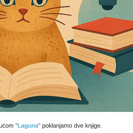
kućom "
Laguna
" poklanjamo dve knjige.