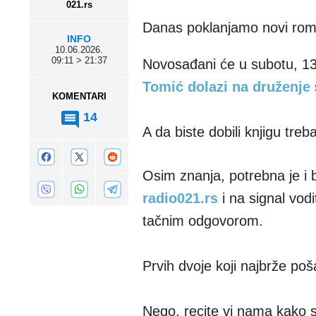
021.rs
Danas poklanjamo novi rom
INFO
10.06.2026.
09:11 > 21:37
Novosađani će u subotu, 13. 
Tomić dolazi na druženje
KOMENTARI
14
A da biste dobili knjigu treb
Osim znanja, potrebna je i b
radio021.rs
i na signal vod
tačnim odgovorom.
Prvih dvoje koji najbrže poš
Nego, recite vi nama kako s