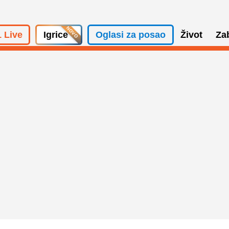
 Live
Igrice
Oglasi za posao
Život
Za