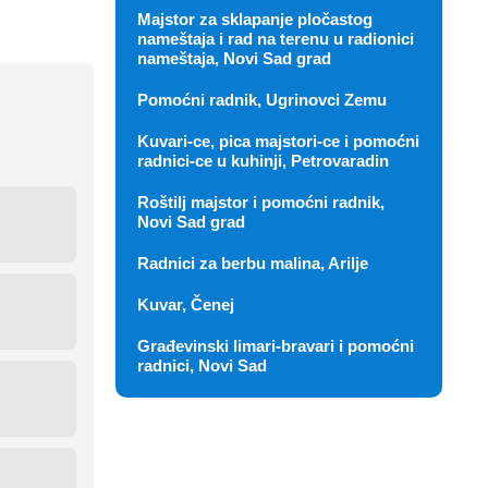
Majstor za sklapanje pločastog
nameštaja i rad na terenu u radionici
nameštaja, Novi Sad grad
Pomoćni radnik, Ugrinovci Zemu
Kuvari-ce, pica majstori-ce i pomoćni
radnici-ce u kuhinji, Petrovaradin
Roštilj majstor i pomoćni radnik,
Novi Sad grad
Radnici za berbu malina, Arilje
Kuvar, Čenej
Građevinski limari-bravari i pomoćni
radnici, Novi Sad