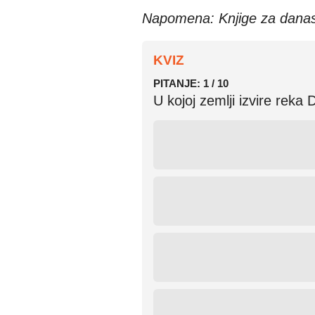
Napomena: Knjige za danas 
KVIZ
PITANJE:
1
/
10
U kojoj zemlji izvire reka