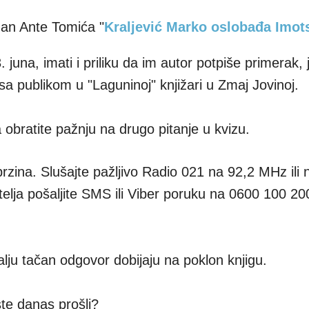
an Ante Tomića "
Kraljević Marko oslobađa Imot
juna, imati i priliku da im autor potpiše primerak, 
sa publikom u "Laguninoj" knjižari u Zmaj Jovinoj.
a obratite pažnju na drugo pitanje u kvizu.
rzina. Slušajte pažljivo Radio 021 na 92,2 MHz ili 
itelja pošaljite SMS ili Viber poruku na 0600 100 20
alju tačan odgovor dobijaju na poklon knjigu.
te danas prošli?