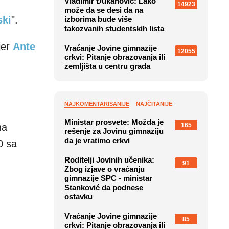
Vladimir Đukanović: Lako
14923
može da se desi da na
ski
".
izborima bude više
takozvanih studentskih lista
jer
Ante
Vraćanje Jovine gimnazije
12055
crkvi: Pitanje obrazovanja ili
zemljišta u centru grada
NAJKOMENTARISANIJE
NAJČITANIJE
Ministar prosvete: Možda je
165
na
rešenje za Jovinu gimnaziju
da je vratimo crkvi
0 sa
Roditelji Jovinih učenika:
91
Zbog izjave o vraćanju
gimnazije SPC - ministar
Stanković da podnese
ostavku
Vraćanje Jovine gimnazije
85
crkvi: Pitanje obrazovanja ili