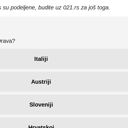
su podeljene, budite uz 021.rs za još toga.
 Drava?
Italiji
Austriji
Sloveniji
Hrvatskoj