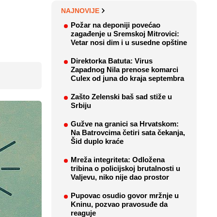
NAJNOVIJE
Požar na deponiji povećao
zagađenje u Sremskoj Mitrovici:
Vetar nosi dim i u susedne opštine
Direktorka Batuta: Virus
Zapadnog Nila prenose komarci
Culex od juna do kraja septembra
Zašto Zelenski baš sad stiže u
Srbiju
Gužve na granici sa Hrvatskom:
Na Batrovcima četiri sata čekanja,
Šid duplo kraće
Mreža integriteta: Odložena
tribina o policijskoj brutalnosti u
Valjevu, niko nije dao prostor
Pupovac osudio govor mržnje u
Kninu, pozvao pravosuđe da
reaguje