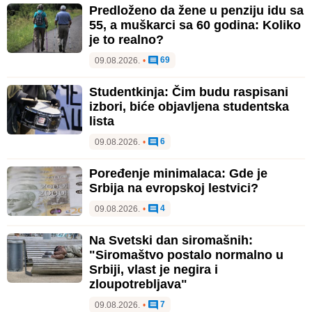
Predloženo da žene u penziju idu sa
55, a muškarci sa 60 godina: Koliko
je to realno?
69
09.08.2026.
•
Studentkinja: Čim budu raspisani
izbori, biće objavljena studentska
lista
6
09.08.2026.
•
Poređenje minimalaca: Gde je
Srbija na evropskoj lestvici?
4
09.08.2026.
•
Na Svetski dan siromašnih:
"Siromaštvo postalo normalno u
Srbiji, vlast je negira i
zloupotrebljava"
7
09.08.2026.
•