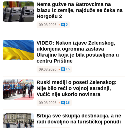
Nema gužve na Batrovcima na
izlazu iz zemlje, najduže se čeka na
Horgošu 2
0
09.08.2026.
•
VIDEO: Nakon izjave Zelenskog,
uklonjena ogromna zastava
Ukrajine koja je bila postavljena u
centru Prištine
15
09.08.2026.
•
Ruski mediji o poseti Zelenskog:
Nije bilo reči o vojnoj saradnji,
Vučić nije ukorio novinara
18
09.08.2026.
•
Srbija sve skuplja destinacija, a ne
radi dovoljno na turističkoj ponudi