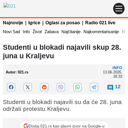
Najnovije
|
Igrice
|
Oglasi za posao
|
Radio 021 live
Novi Sad
Info
Život
Zabava
Najčitanije
Najkomentarisanije
Naj
Studenti u blokadi najavili skup 28.
juna u Kraljevu
INFO
Autor
:
021.rs
13.06.2026.
18:33
12
Studenti u blokadi najavili su da će 28. juna
održati protestu Kraljevu.
Dodaj 021.rs kao glavni izvor na Google-u