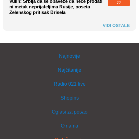
Vulin: Srbija da se obaveže da neće prodati
77
ni metak neprijateljima Rusije, poseta
Zelenskog pritisak Brisela
VIDI OSTALE
Najnovije
Najčitanije
Radio 021 live
Shopins
Oglasi za posao
O nama