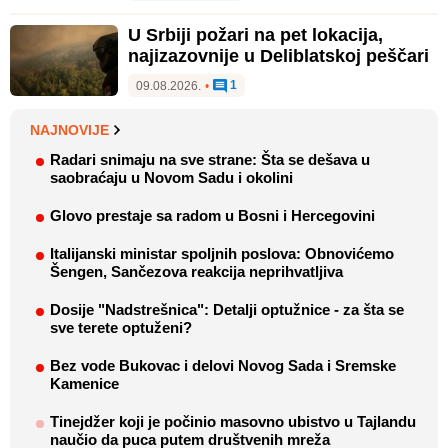
U Srbiji požari na pet lokacija,
najizazovnije u Deliblatskoj peščari
1
09.08.2026.
•
NAJNOVIJE
Radari snimaju na sve strane: Šta se dešava u
saobraćaju u Novom Sadu i okolini
Glovo prestaje sa radom u Bosni i Hercegovini
Italijanski ministar spoljnih poslova: Obnovićemo
Šengen, Sančezova reakcija neprihvatljiva
Dosije "Nadstrešnica": Detalji optužnice - za šta se
sve terete optuženi?
Bez vode Bukovac i delovi Novog Sada i Sremske
Kamenice
Tinejdžer koji je počinio masovno ubistvo u Tajlandu
naučio da puca putem društvenih mreža