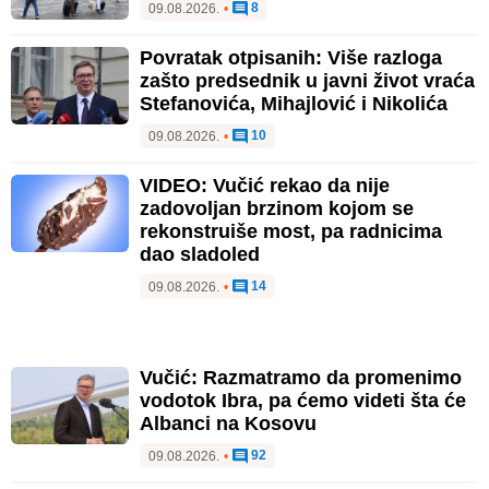
8
09.08.2026.
•
Povratak otpisanih: Više razloga
zašto predsednik u javni život vraća
Stefanovića, Mihajlović i Nikolića
10
09.08.2026.
•
VIDEO: Vučić rekao da nije
zadovoljan brzinom kojom se
rekonstruiše most, pa radnicima
dao sladoled
14
09.08.2026.
•
Vučić: Razmatramo da promenimo
vodotok Ibra, pa ćemo videti šta će
Albanci na Kosovu
92
09.08.2026.
•