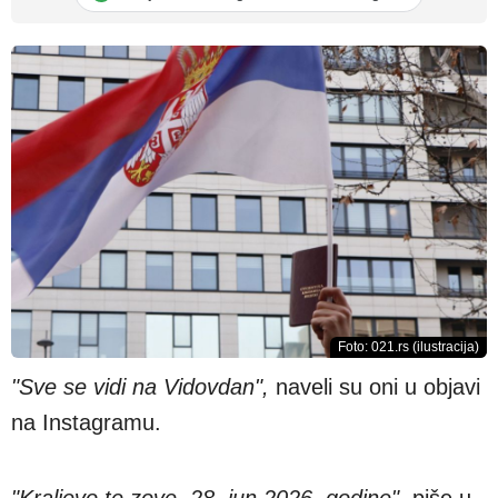
Foto: 021.rs (ilustracija)
"Sve se vidi na Vidovdan",
naveli su oni u objavi
na Instagramu.
"Kraljevo te zove, 28. jun 2026. godine",
piše u