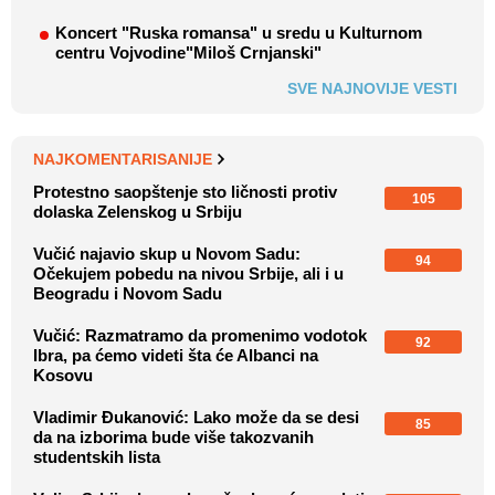
Koncert "Ruska romansa" u sredu u Kulturnom
centru Vojvodine"Miloš Crnjanski"
SVE NAJNOVIJE VESTI
NAJKOMENTARISANIJE
Protestno saopštenje sto ličnosti protiv
105
dolaska Zelenskog u Srbiju
Vučić najavio skup u Novom Sadu:
94
Očekujem pobedu na nivou Srbije, ali i u
Beogradu i Novom Sadu
Vučić: Razmatramo da promenimo vodotok
92
Ibra, pa ćemo videti šta će Albanci na
Kosovu
Vladimir Đukanović: Lako može da se desi
85
da na izborima bude više takozvanih
studentskih lista