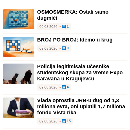
OSMOSMERKA: Ostali samo
dugmići
1
09.08.2026.
•
BROJ PO BROJ: Idemo u krug
0
09.08.2026.
•
Policija legitimisala učesnike
studentskog skupa za vreme Expo
karavana u Kragujevcu
4
09.08.2026.
•
Vlada oprostila JRB-u dug od 1,3
miliona evra, oni uplatili 1,7 miliona
fondu Vista rika
15
09.08.2026.
•