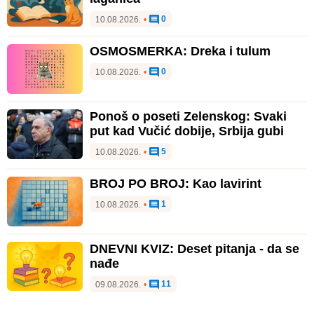
0
10.08.2026.
•
OSMOSMERKA: Dreka i tulum
0
10.08.2026.
•
Ponoš o poseti Zelenskog: Svaki
put kad Vučić dobije, Srbija gubi
5
10.08.2026.
•
BROJ PO BROJ: Kao lavirint
1
10.08.2026.
•
DNEVNI KVIZ: Deset pitanja - da se
nađe
11
09.08.2026.
•