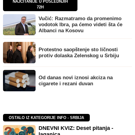
NAJČITANIJE U POSLEDNJIH
72H
Vučić: Razmatramo da promenimo
vodotok Ibra, pa ćemo videti šta će
Albanci na Kosovu
Protestno saopštenje sto ličnosti
protiv dolaska Zelenskog u Srbiju
Od danas novi iznosi akciza na
cigarete i rezani duvan
OSTALO IZ KATEGORIJE INFO - SRBIJA
DNEVNI KVIZ: Deset pitanja -
laganica