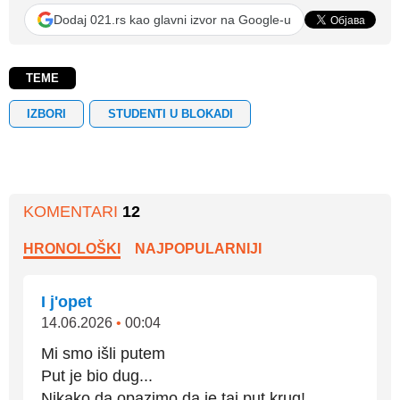
Dodaj 021.rs kao glavni izvor na Google-u
TEME
IZBORI
STUDENTI U BLOKADI
KOMENTARI
12
HRONOLOŠKI
NAJPOPULARNIJI
I j'opet
14.06.2026
•
00:04
Mi smo išli putem
Put je bio dug...
Nikako da opazimo da je taj put krug!