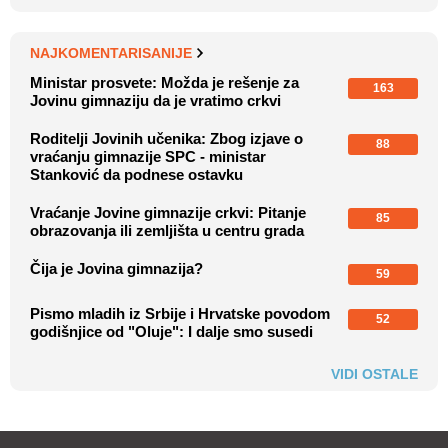
NAJKOMENTARISANIJE
Ministar prosvete: Možda je rešenje za
163
Jovinu gimnaziju da je vratimo crkvi
Roditelji Jovinih učenika: Zbog izjave o
88
vraćanju gimnazije SPC - ministar
Stanković da podnese ostavku
Vraćanje Jovine gimnazije crkvi: Pitanje
85
obrazovanja ili zemljišta u centru grada
Čija je Jovina gimnazija?
59
Pismo mladih iz Srbije i Hrvatske povodom
52
godišnjice od "Oluje": I dalje smo susedi
VIDI OSTALE