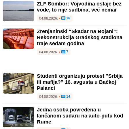
ZLF Sombor: Vojvodina ostaje bez
vode, to nije sudbina, već nemar
16
04.08.2026.
•
Zrenjaninski "Skadar na Bojani":
Rekonstrukcija Gradskog stadiona
traje sedam godina
7
04.08.2026.
•
Studenti organizuju protest "Srbija
ili mafija?" 16. avgusta u Bačkoj
Palanci
14
04.08.2026.
•
Jedna osoba povređena u
lančanom sudaru na auto-putu kod
Rume