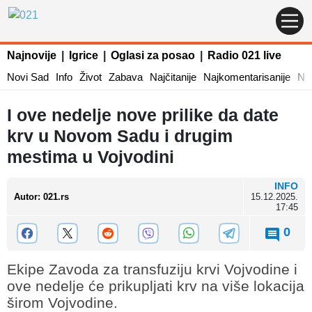
Najnovije
|
Igrice
|
Oglasi za posao
|
Radio 021 live
Novi Sad
Info
Život
Zabava
Najčitanije
Najkomentarisanije
Naj
I ove nedelje nove prilike da date
krv u Novom Sadu i drugim
mestima u Vojvodini
INFO
Autor
:
021.rs
15.12.2025.
17:45
0
Ekipe Zavoda za transfuziju krvi Vojvodine i
ove nedelje će prikupljati krv na više lokacija
širom Vojvodine.