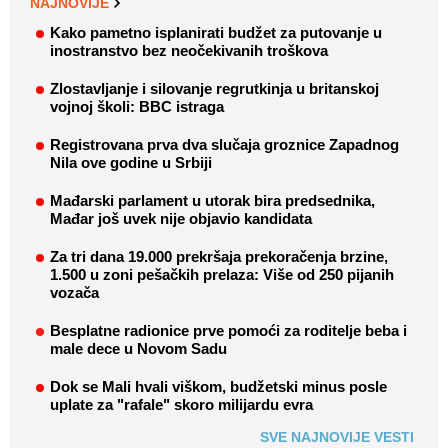
NAJNOVIJE
Kako pametno isplanirati budžet za putovanje u
inostranstvo bez neočekivanih troškova
Zlostavljanje i silovanje regrutkinja u britanskoj
vojnoj školi: BBC istraga
Registrovana prva dva slučaja groznice Zapadnog
Nila ove godine u Srbiji
Mađarski parlament u utorak bira predsednika,
Mađar još uvek nije objavio kandidata
Za tri dana 19.000 prekršaja prekoračenja brzine,
1.500 u zoni pešačkih prelaza: Više od 250 pijanih
vozača
Besplatne radionice prve pomoći za roditelje beba i
male dece u Novom Sadu
Dok se Mali hvali viškom, budžetski minus posle
uplate za "rafale" skoro milijardu evra
SVE NAJNOVIJE VESTI