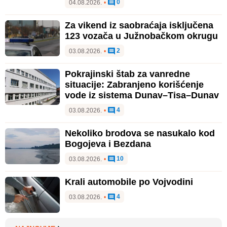
0
04.08.2026.
•
Za vikend iz saobraćaja isključena
123 vozača u Južnobačkom okrugu
2
03.08.2026.
•
Pokrajinski štab za vanredne
situacije: Zabranjeno korišćenje
vode iz sistema Dunav–Tisa–Dunav
4
03.08.2026.
•
Nekoliko brodova se nasukalo kod
Bogojeva i Bezdana
10
03.08.2026.
•
Krali automobile po Vojvodini
4
03.08.2026.
•