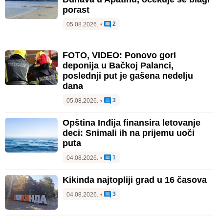
porast
2
05.08.2026.
•
FOTO, VIDEO: Ponovo gori
deponija u Bačkoj Palanci,
poslednji put je gašena nedelju
dana
3
05.08.2026.
•
Opština Inđija finansira letovanje
deci: Snimali ih na prijemu uoči
puta
1
04.08.2026.
•
Kikinda najtopliji grad u 16 časova
3
04.08.2026.
•