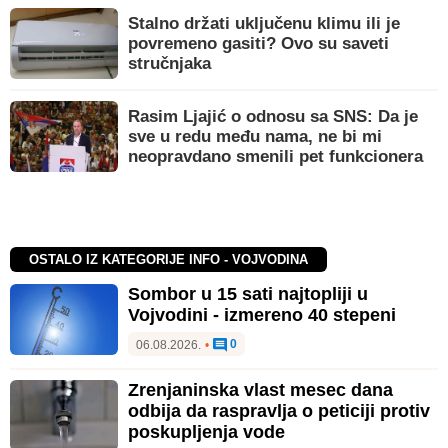
Stalno držati uključenu klimu ili je
povremeno gasiti? Ovo su saveti
stručnjaka
Rasim Ljajić o odnosu sa SNS: Da je
sve u redu među nama, ne bi mi
neopravdano smenili pet funkcionera
OSTALO IZ KATEGORIJE INFO - VOJVODINA
Sombor u 15 sati najtopliji u
Vojvodini - izmereno 40 stepeni
0
06.08.2026.
•
Zrenjaninska vlast mesec dana
odbija da raspravlja o peticiji protiv
poskupljenja vode