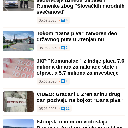
Rumenke zbog "Slovačkih narodnih
svečanosti"
0
05.08.2026.
•
Tokom "Dana piva" zatvoren deo
državnog puta u Zrenjaninu
2
05.08.2026.
•
JKP "Komunalac" iz Inđije plaća 7,6
miliona dinara za naknade štete i
otpise, a 5,7 miliona za investicije
0
05.08.2026.
•
VIDEO: Građani u Zrenjaninu drugi
dan pozivaju na bojkot "Dana piva"
12
05.08.2026.
•
Istorijski minimum vodostaja
Dunava u Apatinu, očekuje se blagi