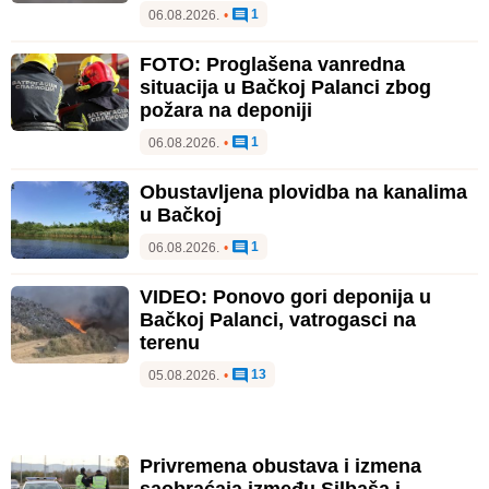
1
06.08.2026.
•
FOTO: Proglašena vanredna
situacija u Bačkoj Palanci zbog
požara na deponiji
1
06.08.2026.
•
Obustavljena plovidba na kanalima
u Bačkoj
1
06.08.2026.
•
VIDEO: Ponovo gori deponija u
Bačkoj Palanci, vatrogasci na
terenu
13
05.08.2026.
•
Privremena obustava i izmena
saobraćaja između Silbaša i