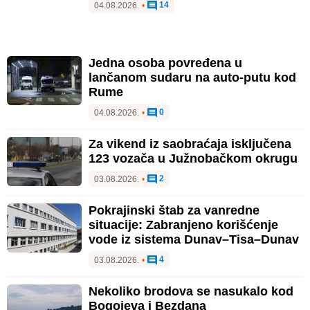
14
04.08.2026.
•
Jedna osoba povređena u
lančanom sudaru na auto-putu kod
Rume
0
04.08.2026.
•
Za vikend iz saobraćaja isključena
123 vozača u Južnobačkom okrugu
2
03.08.2026.
•
Pokrajinski štab za vanredne
situacije: Zabranjeno korišćenje
vode iz sistema Dunav–Tisa–Dunav
4
03.08.2026.
•
Nekoliko brodova se nasukalo kod
Bogojeva i Bezdana