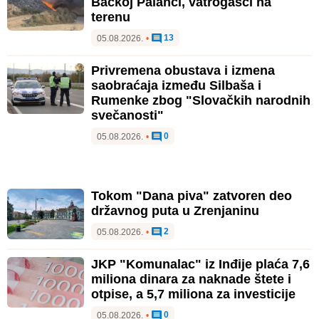
Bačkoj Palanci, vatrogasci na
terenu
13
05.08.2026.
•
Privremena obustava i izmena
saobraćaja između Silbaša i
Rumenke zbog "Slovačkih narodnih
svečanosti"
0
05.08.2026.
•
Tokom "Dana piva" zatvoren deo
državnog puta u Zrenjaninu
2
05.08.2026.
•
JKP "Komunalac" iz Inđije plaća 7,6
miliona dinara za naknade štete i
otpise, a 5,7 miliona za investicije
0
05.08.2026.
•