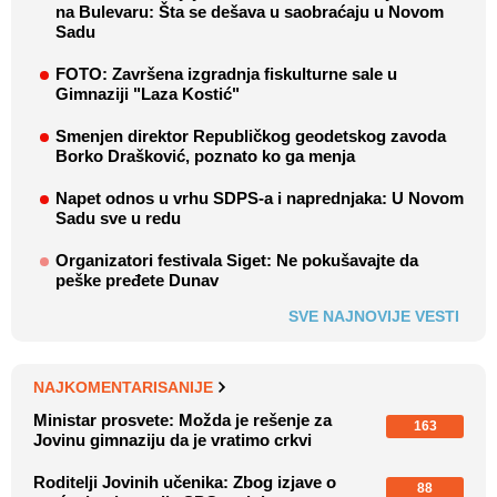
na Bulevaru: Šta se dešava u saobraćaju u Novom
Sadu
FOTO: Završena izgradnja fiskulturne sale u
Gimnaziji "Laza Kostić"
Smenjen direktor Republičkog geodetskog zavoda
Borko Drašković, poznato ko ga menja
Napet odnos u vrhu SDPS-a i naprednjaka: U Novom
Sadu sve u redu
Organizatori festivala Siget: Ne pokušavajte da
peške pređete Dunav
SVE NAJNOVIJE VESTI
NAJKOMENTARISANIJE
Ministar prosvete: Možda je rešenje za
163
Jovinu gimnaziju da je vratimo crkvi
Roditelji Jovinih učenika: Zbog izjave o
88