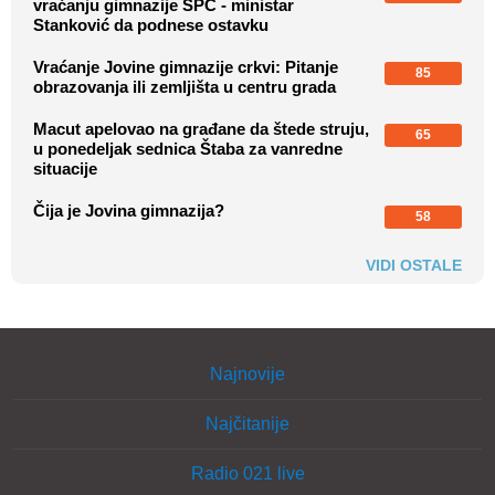
vraćanju gimnazije SPC - ministar
Stanković da podnese ostavku
Vraćanje Jovine gimnazije crkvi: Pitanje
85
obrazovanja ili zemljišta u centru grada
Macut apelovao na građane da štede struju,
65
u ponedeljak sednica Štaba za vanredne
situacije
Čija je Jovina gimnazija?
58
VIDI OSTALE
Najnovije
Najčitanije
Radio 021 live