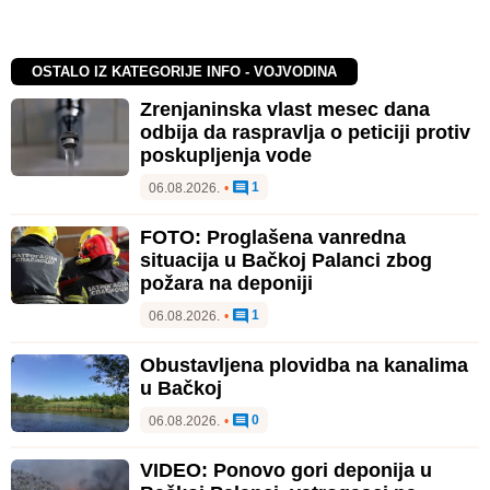
OSTALO IZ KATEGORIJE INFO - VOJVODINA
Zrenjaninska vlast mesec dana
odbija da raspravlja o peticiji protiv
poskupljenja vode
1
06.08.2026.
•
FOTO: Proglašena vanredna
situacija u Bačkoj Palanci zbog
požara na deponiji
1
06.08.2026.
•
Obustavljena plovidba na kanalima
u Bačkoj
0
06.08.2026.
•
VIDEO: Ponovo gori deponija u