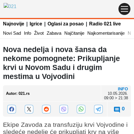
Najnovije
|
Igrice
|
Oglasi za posao
|
Radio 021 live
Novi Sad
Info
Život
Zabava
Najčitanije
Najkomentarisanije
Naj
Nova nedelja i nova šansa da
nekome pomognete: Prikupljanje
krvi u Novom Sadu i drugim
mestima u Vojvodini
INFO
Autor
:
021.rs
10.05.2026.
09:00 > 21:38
0
Ekipe Zavoda za transfuziju krvi Vojvodine i
sledeće nedelje će prikupljati krv na više