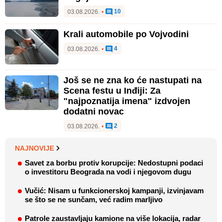
10
03.08.2026.
•
Krali automobile po Vojvodini
4
03.08.2026.
•
Još se ne zna ko će nastupati na
Scena festu u Inđiji: Za
"najpoznatija imena" izdvojen
dodatni novac
2
03.08.2026.
•
NAJNOVIJE
Savet za borbu protiv korupcije: Nedostupni podaci
o investitoru Beograda na vodi i njegovom dugu
Vučić: Nisam u funkcionerskoj kampanji, izvinjavam
se što se ne sunčam, već radim marljivo
Patrole zaustavljaju kamione na više lokacija, radar