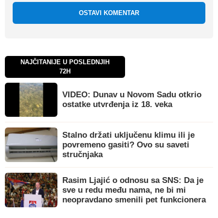
OSTAVI KOMENTAR
NAJČITANIJE U POSLEDNJIH
72H
VIDEO: Dunav u Novom Sadu otkrio
ostatke utvrđenja iz 18. veka
Stalno držati uključenu klimu ili je
povremeno gasiti? Ovo su saveti
stručnjaka
Rasim Ljajić o odnosu sa SNS: Da je
sve u redu među nama, ne bi mi
neopravdano smenili pet funkcionera