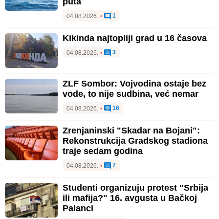
puta
1
04.08.2026.
•
Kikinda najtopliji grad u 16 časova
3
04.08.2026.
•
ZLF Sombor: Vojvodina ostaje bez
vode, to nije sudbina, već nemar
16
04.08.2026.
•
Zrenjaninski "Skadar na Bojani":
Rekonstrukcija Gradskog stadiona
traje sedam godina
7
04.08.2026.
•
Studenti organizuju protest "Srbija
ili mafija?" 16. avgusta u Bačkoj
Palanci