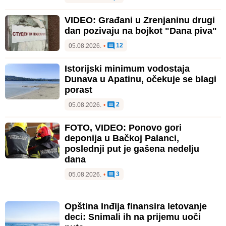
VIDEO: Građani u Zrenjaninu drugi
dan pozivaju na bojkot "Dana piva"
12
05.08.2026.
•
Istorijski minimum vodostaja
Dunava u Apatinu, očekuje se blagi
porast
2
05.08.2026.
•
FOTO, VIDEO: Ponovo gori
deponija u Bačkoj Palanci,
poslednji put je gašena nedelju
dana
3
05.08.2026.
•
Opština Inđija finansira letovanje
deci: Snimali ih na prijemu uoči