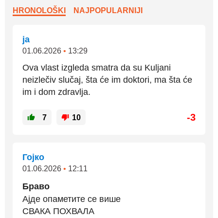
HRONOLOŠKI
NAJPOPULARNIJI
ja
01.06.2026
•
13:29
Ova vlast izgleda smatra da su Kuljani
neizlečiv slučaj, šta će im doktori, ma šta će
im i dom zdravlja.
-3
7
10
Гојко
01.06.2026
•
12:11
Браво
Ајде опаметите се више
СВАКА ПОХВАЛА