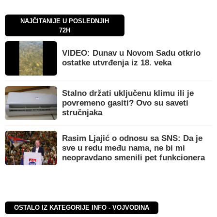
NAJČITANIJE U POSLEDNJIH
72H
VIDEO: Dunav u Novom Sadu otkrio
ostatke utvrđenja iz 18. veka
Stalno držati uključenu klimu ili je
povremeno gasiti? Ovo su saveti
stručnjaka
Rasim Ljajić o odnosu sa SNS: Da je
sve u redu među nama, ne bi mi
neopravdano smenili pet funkcionera
OSTALO IZ KATEGORIJE INFO - VOJVODINA