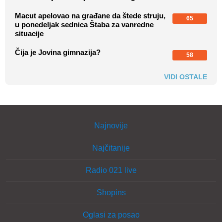
Macut apelovao na građane da štede struju,
65
u ponedeljak sednica Štaba za vanredne
situacije
Čija je Jovina gimnazija?
58
VIDI OSTALE
Najnovije
Najčitanije
Radio 021 live
Shopins
Oglasi za posao