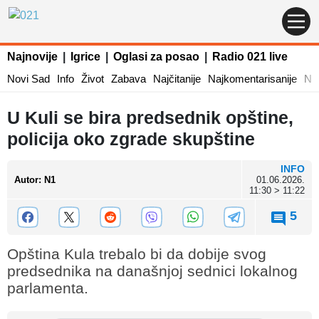
Najnovije
|
Igrice
|
Oglasi za posao
|
Radio 021 live
Novi Sad
Info
Život
Zabava
Najčitanije
Najkomentarisanije
Naj
U Kuli se bira predsednik opštine,
policija oko zgrade skupštine
INFO
Autor
:
N1
01.06.2026.
11:30 > 11:22
5
Opština Kula trebalo bi da dobije svog
predsednika na današnjoj sednici lokalnog
parlamenta.