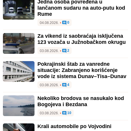
Jedna osoba povređena u
lančanom sudaru na auto-putu kod
Rume
0
04.08.2026.
•
Za vikend iz saobraćaja isključena
123 vozača u Južnobačkom okrugu
2
03.08.2026.
•
Pokrajinski štab za vanredne
situacije: Zabranjeno korišćenje
vode iz sistema Dunav–Tisa–Dunav
4
03.08.2026.
•
Nekoliko brodova se nasukalo kod
Bogojeva i Bezdana
10
03.08.2026.
•
Krali automobile po Vojvodini