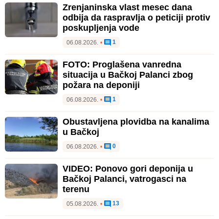
Zrenjaninska vlast mesec dana
odbija da raspravlja o peticiji protiv
poskupljenja vode
1
06.08.2026.
•
FOTO: Proglašena vanredna
situacija u Bačkoj Palanci zbog
požara na deponiji
1
06.08.2026.
•
Obustavljena plovidba na kanalima
u Bačkoj
0
06.08.2026.
•
VIDEO: Ponovo gori deponija u
Bačkoj Palanci, vatrogasci na
terenu
13
05.08.2026.
•