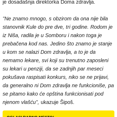
je dosadašnja direktorka Doma zdravlja.
"Ne znamo mnogo, s obzirom da ona nije bila
stanovnik Kule do pre dve, tri godine. Rodom je
iz Niša, radila je u Somboru i nakon toga je
prebačena kod nas. Jedino što znamo je stanje
u kom se nalazi Dom zdravlja, a to je da
nemamo lekare, svi koji su trenutno zaposleni
su lekari u penziji, da se zadnjih par meseci
pokušava raspisati konkurs, niko se ne prijavi,
da generalno ni Dom zdravlja ne funkcioniše, pa
se pitamo kako će opština funkcionisati pod
njenom vlašću",
ukazuje Šipoš.