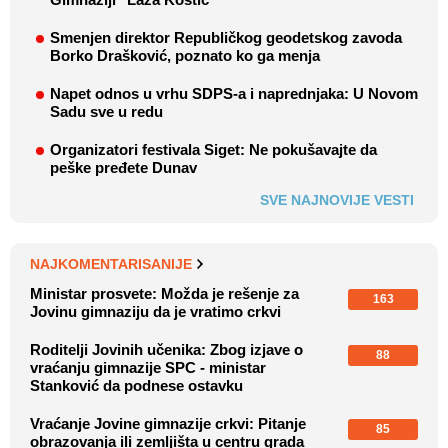
Smenjen direktor Republičkog geodetskog zavoda
Borko Drašković, poznato ko ga menja
Napet odnos u vrhu SDPS-a i naprednjaka: U Novom
Sadu sve u redu
Organizatori festivala Siget: Ne pokušavajte da
peške pređete Dunav
SVE NAJNOVIJE VESTI
NAJKOMENTARISANIJE
Ministar prosvete: Možda je rešenje za
163
Jovinu gimnaziju da je vratimo crkvi
Roditelji Jovinih učenika: Zbog izjave o
88
vraćanju gimnazije SPC - ministar
Stanković da podnese ostavku
Vraćanje Jovine gimnazije crkvi: Pitanje
85
obrazovanja ili zemljišta u centru grada