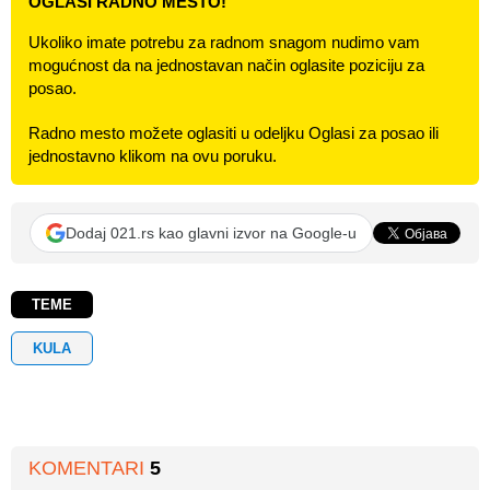
OGLASI RADNO MESTO!
Ukoliko imate potrebu za radnom snagom nudimo vam
mogućnost da na jednostavan način oglasite poziciju za
posao.
Radno mesto možete oglasiti u odeljku Oglasi za posao ili
jednostavno klikom na ovu poruku.
Dodaj 021.rs kao glavni izvor na Google-u
TEME
KULA
KOMENTARI
5