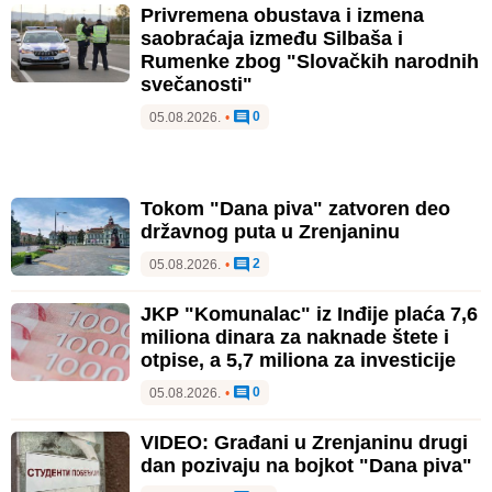
Privremena obustava i izmena
saobraćaja između Silbaša i
Rumenke zbog "Slovačkih narodnih
svečanosti"
0
05.08.2026.
•
Tokom "Dana piva" zatvoren deo
državnog puta u Zrenjaninu
2
05.08.2026.
•
JKP "Komunalac" iz Inđije plaća 7,6
miliona dinara za naknade štete i
otpise, a 5,7 miliona za investicije
0
05.08.2026.
•
VIDEO: Građani u Zrenjaninu drugi
dan pozivaju na bojkot "Dana piva"