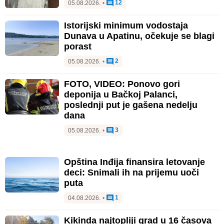
12
05.08.2026.
•
Istorijski minimum vodostaja
Dunava u Apatinu, očekuje se blagi
porast
2
05.08.2026.
•
FOTO, VIDEO: Ponovo gori
deponija u Bačkoj Palanci,
poslednji put je gašena nedelju
dana
3
05.08.2026.
•
Opština Inđija finansira letovanje
deci: Snimali ih na prijemu uoči
puta
1
04.08.2026.
•
Kikinda najtopliji grad u 16 časova