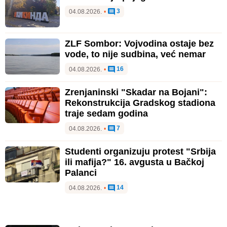
3
04.08.2026.
•
ZLF Sombor: Vojvodina ostaje bez
vode, to nije sudbina, već nemar
16
04.08.2026.
•
Zrenjaninski "Skadar na Bojani":
Rekonstrukcija Gradskog stadiona
traje sedam godina
7
04.08.2026.
•
Studenti organizuju protest "Srbija
ili mafija?" 16. avgusta u Bačkoj
Palanci
14
04.08.2026.
•