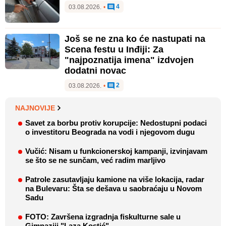
4
03.08.2026.
•
Još se ne zna ko će nastupati na
Scena festu u Inđiji: Za
"najpoznatija imena" izdvojen
dodatni novac
2
03.08.2026.
•
NAJNOVIJE
Savet za borbu protiv korupcije: Nedostupni podaci
o investitoru Beograda na vodi i njegovom dugu
Vučić: Nisam u funkcionerskoj kampanji, izvinjavam
se što se ne sunčam, već radim marljivo
Patrole zasutavljaju kamione na više lokacija, radar
na Bulevaru: Šta se dešava u saobraćaju u Novom
Sadu
FOTO: Završena izgradnja fiskulturne sale u
Gimnaziji "Laza Kostić"