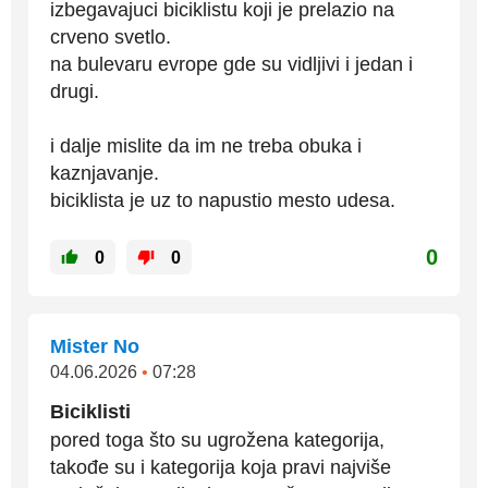
izbegavajuci biciklistu koji je prelazio na
crveno svetlo.
na bulevaru evrope gde su vidljivi i jedan i
drugi.
i dalje mislite da im ne treba obuka i
kaznjavanje.
biciklista je uz to napustio mesto udesa.
0
0
0
Mister No
04.06.2026
•
07:28
Biciklisti
pored toga što su ugrožena kategorija,
takođe su i kategorija koja pravi najviše