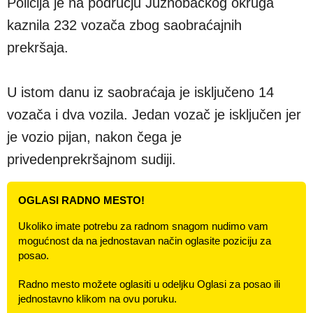
Policija je na području Južnobačkog okruga
kaznila 232 vozača zbog saobraćajnih
prekršaja.
U istom danu iz saobraćaja je isključeno 14
vozača i dva vozila. Jedan vozač je isključen jer
je vozio pijan, nakon čega je
privedenprekršajnom sudiji.
OGLASI RADNO MESTO!
Ukoliko imate potrebu za radnom snagom nudimo vam
mogućnost da na jednostavan način oglasite poziciju za
posao.
Radno mesto možete oglasiti u odeljku Oglasi za posao ili
jednostavno klikom na ovu poruku.