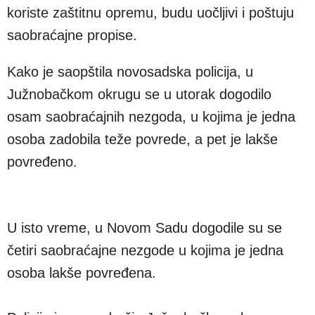
koriste zaštitnu opremu, budu uočljivi i poštuju
saobraćajne propise.
Kako je saopštila novosadska policija, u
Južnobačkom okrugu se u utorak dogodilo
osam saobraćajnih nezgoda, u kojima je jedna
osoba zadobila teže povrede, a pet je lakše
povređeno.
U isto vreme, u Novom Sadu dogodile su se
četiri saobraćajne nezgode u kojima je jedna
osoba lakše povređena.