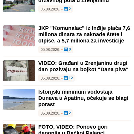
državnog puta u Zrenjaninu
2
05.08.2026.
•
JKP "Komunalac" iz Inđije plaća 7,6
miliona dinara za naknade štete i
otpise, a 5,7 miliona za investicije
0
05.08.2026.
•
VIDEO: Građani u Zrenjaninu drugi
dan pozivaju na bojkot "Dana piva"
12
05.08.2026.
•
Istorijski minimum vodostaja
Dunava u Apatinu, očekuje se blagi
porast
2
05.08.2026.
•
FOTO, VIDEO: Ponovo gori
deponija u Bačkoj Palanci,