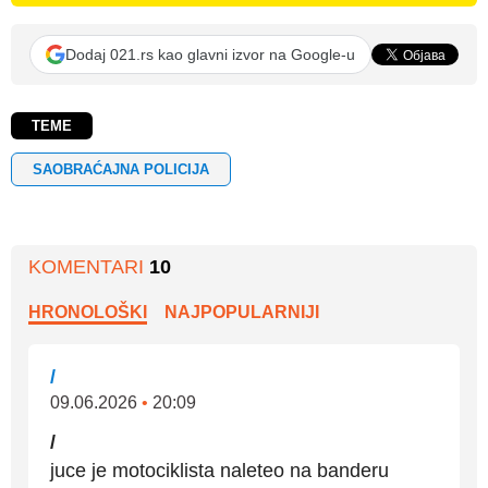
Dodaj 021.rs kao glavni izvor na Google-u
TEME
SAOBRAĆAJNA POLICIJA
KOMENTARI
10
HRONOLOŠKI
NAJPOPULARNIJI
/
09.06.2026
•
20:09
/
juce je motociklista naleteo na banderu