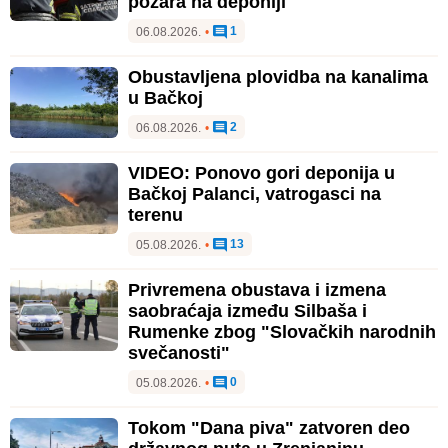
požara na deponiji
1
06.08.2026.
•
Obustavljena plovidba na kanalima
u Bačkoj
2
06.08.2026.
•
VIDEO: Ponovo gori deponija u
Bačkoj Palanci, vatrogasci na
terenu
13
05.08.2026.
•
Privremena obustava i izmena
saobraćaja između Silbaša i
Rumenke zbog "Slovačkih narodnih
svečanosti"
0
05.08.2026.
•
Tokom "Dana piva" zatvoren deo