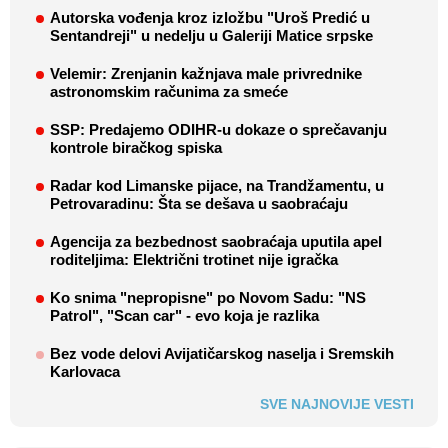
Autorska vođenja kroz izložbu "Uroš Predić u
Sentandreji" u nedelju u Galeriji Matice srpske
Velemir: Zrenjanin kažnjava male privrednike
astronomskim računima za smeće
SSP: Predajemo ODIHR-u dokaze o sprečavanju
kontrole biračkog spiska
Radar kod Limanske pijace, na Trandžamentu, u
Petrovaradinu: Šta se dešava u saobraćaju
Agencija za bezbednost saobraćaja uputila apel
roditeljima: Električni trotinet nije igračka
Ko snima "nepropisne" po Novom Sadu: "NS
Patrol", "Scan car" - evo koja je razlika
Bez vode delovi Avijatičarskog naselja i Sremskih
Karlovaca
SVE NAJNOVIJE VESTI