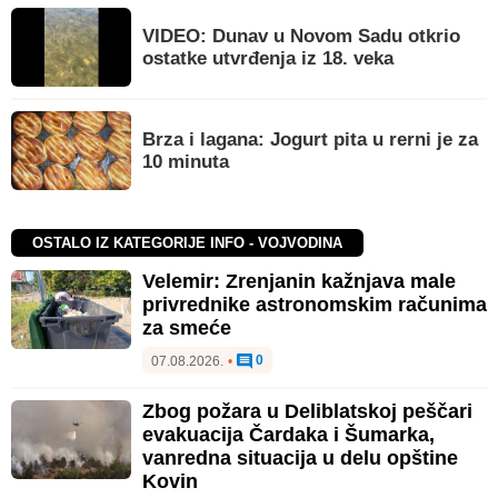
VIDEO: Dunav u Novom Sadu otkrio
ostatke utvrđenja iz 18. veka
Brza i lagana: Jogurt pita u rerni je za
10 minuta
OSTALO IZ KATEGORIJE INFO - VOJVODINA
Velemir: Zrenjanin kažnjava male
privrednike astronomskim računima
za smeće
0
07.08.2026.
•
Zbog požara u Deliblatskoj peščari
evakuacija Čardaka i Šumarka,
vanredna situacija u delu opštine
Kovin