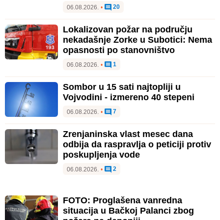
20
06.08.2026.
•
Lokalizovan požar na području
nekadašnje Zorke u Subotici: Nema
opasnosti po stanovništvo
1
06.08.2026.
•
Sombor u 15 sati najtopliji u
Vojvodini - izmereno 40 stepeni
7
06.08.2026.
•
Zrenjaninska vlast mesec dana
odbija da raspravlja o peticiji protiv
poskupljenja vode
2
06.08.2026.
•
FOTO: Proglašena vanredna
situacija u Bačkoj Palanci zbog