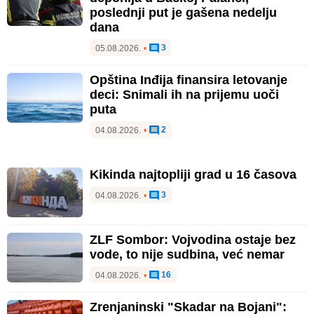
poslednji put je gašena nedelju
dana
3
05.08.2026.
•
Opština Inđija finansira letovanje
deci: Snimali ih na prijemu uoči
puta
2
04.08.2026.
•
Kikinda najtopliji grad u 16 časova
3
04.08.2026.
•
ZLF Sombor: Vojvodina ostaje bez
vode, to nije sudbina, već nemar
16
04.08.2026.
•
Zrenjaninski "Skadar na Bojani":