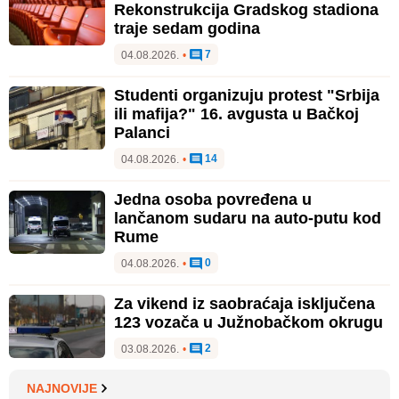
Rekonstrukcija Gradskog stadiona
traje sedam godina
7
04.08.2026.
•
Studenti organizuju protest "Srbija
ili mafija?" 16. avgusta u Bačkoj
Palanci
14
04.08.2026.
•
Jedna osoba povređena u
lančanom sudaru na auto-putu kod
Rume
0
04.08.2026.
•
Za vikend iz saobraćaja isključena
123 vozača u Južnobačkom okrugu
2
03.08.2026.
•
NAJNOVIJE