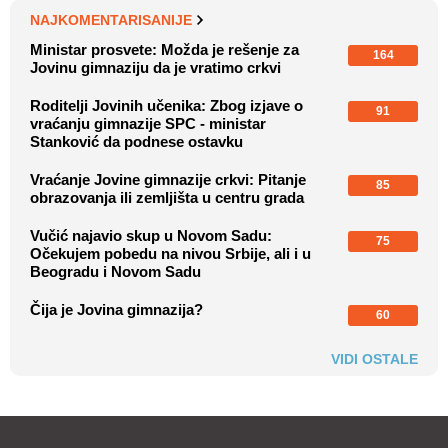
NAJKOMENTARISANIJE
Ministar prosvete: Možda je rešenje za
164
Jovinu gimnaziju da je vratimo crkvi
Roditelji Jovinih učenika: Zbog izjave o
91
vraćanju gimnazije SPC - ministar
Stanković da podnese ostavku
Vraćanje Jovine gimnazije crkvi: Pitanje
85
obrazovanja ili zemljišta u centru grada
Vučić najavio skup u Novom Sadu:
75
Očekujem pobedu na nivou Srbije, ali i u
Beogradu i Novom Sadu
Čija je Jovina gimnazija?
60
VIDI OSTALE