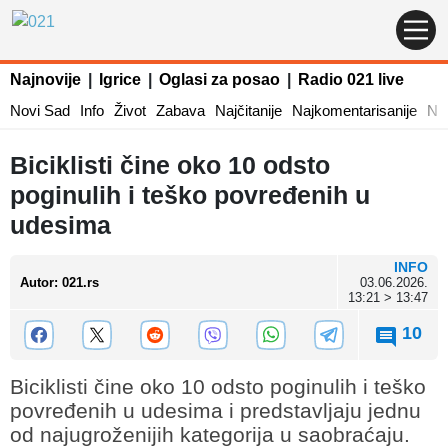
Najnovije
|
Igrice
|
Oglasi za posao
|
Radio 021 live
Novi Sad
Info
Život
Zabava
Najčitanije
Najkomentarisanije
Naj
Biciklisti čine oko 10 odsto
poginulih i teško povređenih u
udesima
INFO
Autor
:
021.rs
03.06.2026.
13:21 > 13:47
10
Biciklisti čine oko 10 odsto poginulih i teško
povređenih u udesima i predstavljaju jednu
od najugroženijih kategorija u saobraćaju.