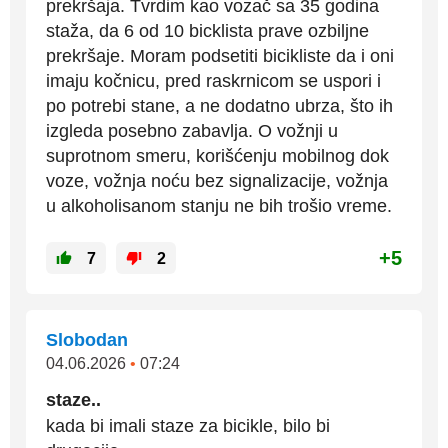
prekršaja. Tvrdim kao vozač sa 35 godina
staža, da 6 od 10 bicklista prave ozbiljne
prekršaje. Moram podsetiti bicikliste da i oni
imaju kočnicu, pred raskrnicom se uspori i
po potrebi stane, a ne dodatno ubrza, što ih
izgleda posebno zabavlja. O vožnji u
suprotnom smeru, korišćenju mobilnog dok
voze, vožnja noću bez signalizacije, vožnja
u alkoholisanom stanju ne bih trošio vreme.
+5
7
2
Slobodan
04.06.2026
•
07:24
staze..
kada bi imali staze za bicikle, bilo bi