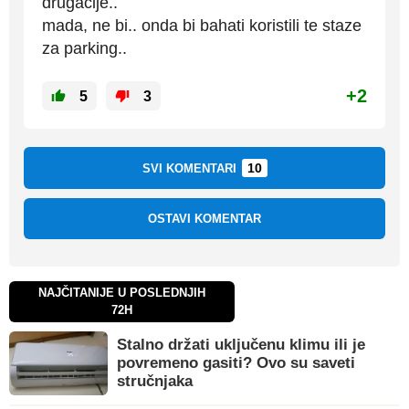
drugacije..
mada, ne bi.. onda bi bahati koristili te staze
za parking..
+2
5
3
10
SVI KOMENTARI
OSTAVI KOMENTAR
NAJČITANIJE U POSLEDNJIH
72H
Stalno držati uključenu klimu ili je
povremeno gasiti? Ovo su saveti
stručnjaka