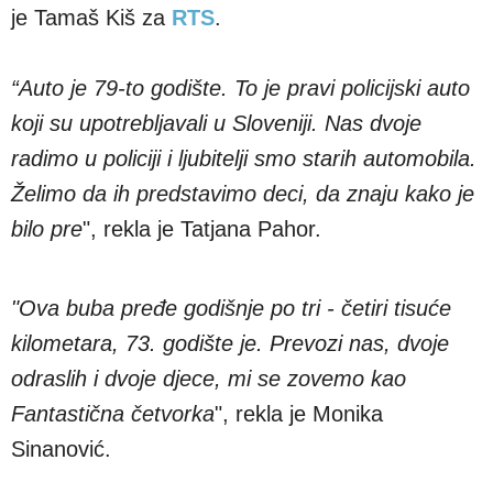
je Tamaš Kiš za
RTS
.
“Auto je 79-to godište. To je pravi policijski auto
koji su upotrebljavali u Sloveniji. Nas dvoje
radimo u policiji i ljubitelji smo starih automobila.
Želimo da ih predstavimo deci, da znaju kako je
bilo pre
", rekla je Tatjana Pahor.
"Ova buba pređe godišnje po tri - četiri tisuće
kilometara, 73. godište je. Prevozi nas, dvoje
odraslih i dvoje djece, mi se zovemo kao
Fantastična četvorka
", rekla je Monika
Sinanović.