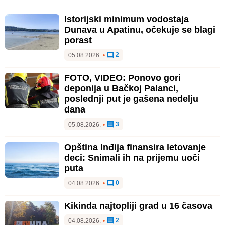
Istorijski minimum vodostaja
Dunava u Apatinu, očekuje se blagi
porast
2
05.08.2026.
•
FOTO, VIDEO: Ponovo gori
deponija u Bačkoj Palanci,
poslednji put je gašena nedelju
dana
3
05.08.2026.
•
Opština Inđija finansira letovanje
deci: Snimali ih na prijemu uoči
puta
0
04.08.2026.
•
Kikinda najtopliji grad u 16 časova
2
04.08.2026.
•