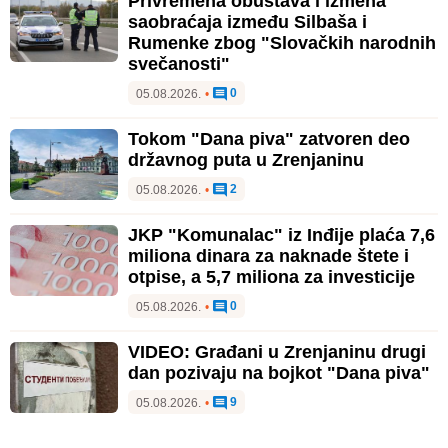
Privremena obustava i izmena
saobraćaja između Silbaša i
Rumenke zbog "Slovačkih narodnih
svečanosti"
0
05.08.2026.
•
Tokom "Dana piva" zatvoren deo
državnog puta u Zrenjaninu
2
05.08.2026.
•
JKP "Komunalac" iz Inđije plaća 7,6
miliona dinara za naknade štete i
otpise, a 5,7 miliona za investicije
0
05.08.2026.
•
VIDEO: Građani u Zrenjaninu drugi
dan pozivaju na bojkot "Dana piva"
9
05.08.2026.
•