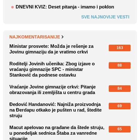
DNEVNI KVIZ: Deset pitanja - imamo i poklon
SVE NAJNOVIJE VESTI
NAJKOMENTARISANIJE
Ministar prosvete: Možda je rešenje za
163
Jovinu gimnaziju da je vratimo crkvi
Roditelji Jovinih učenika: Zbog izjave o
88
vraćanju gimnazije SPC - ministar
Stanković da podnese ostavku
Vraćanje Jovine gimnazije crkvi: Pitanje
84
obrazovanja ili zemljišta u centru grada
Đedović Handanović: Najniža proizvodnja
69
na Đerdapu otkako je pušten u rad, štedite
struju
Macut apelovao na građane da štede struju,
65
u ponedeljak sednica Štaba za vanredne
situacije