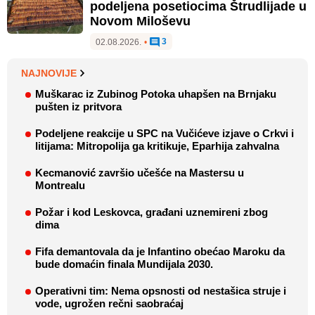
podeljena posetiocima Štrudlijade u
Novom Miloševu
3
02.08.2026.
•
NAJNOVIJE
Muškarac iz Zubinog Potoka uhapšen na Brnjaku
pušten iz pritvora
Podeljene reakcije u SPC na Vučićeve izjave o Crkvi i
litijama: Mitropolija ga kritikuje, Eparhija zahvalna
Kecmanović završio učešće na Mastersu u
Montrealu
Požar i kod Leskovca, građani uznemireni zbog
dima
Fifa demantovala da je Infantino obećao Maroku da
bude domaćin finala Mundijala 2030.
Operativni tim: Nema opsnosti od nestašica struje i
vode, ugrožen rečni saobraćaj