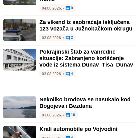
0
04.08.2026.
•
Za vikend iz saobraćaja isključena
123 vozača u Južnobačkom okrugu
2
03.08.2026.
•
Pokrajinski štab za vanredne
situacije: Zabranjeno korišćenje
vode iz sistema Dunav–Tisa–Dunav
4
03.08.2026.
•
Nekoliko brodova se nasukalo kod
Bogojeva i Bezdana
10
03.08.2026.
•
Krali automobile po Vojvodini
4