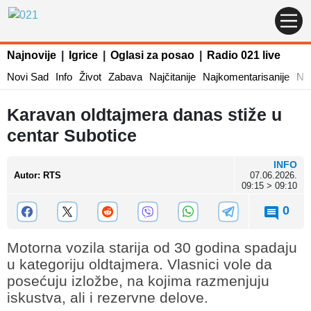
Najnovije
|
Igrice
|
Oglasi za posao
|
Radio 021 live
Novi Sad
Info
Život
Zabava
Najčitanije
Najkomentarisanije
Naj
Karavan oldtajmera danas stiže u
centar Subotice
INFO
Autor
:
RTS
07.06.2026.
09:15 > 09:10
0
Motorna vozila starija od 30 godina spadaju
u kategoriju oldtajmera. Vlasnici vole da
posećuju izložbe, na kojima razmenjuju
iskustva, ali i rezervne delove.