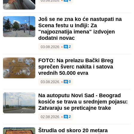
03.08.2026.
•
Još se ne zna ko će nastupati na
Scena festu u Inđiji: Za
"najpoznatija imena" izdvojen
dodatni novac
2
03.08.2026.
•
FOTO: Na prelazu Bački Breg
sprečen šverc nakita i satova
vrednih 50.000 evra
0
03.08.2026.
•
Na autoputu Novi Sad - Beograd
kosiće se trava u srednjem pojasu:
Zatvaraju se preticajne trake
2
02.08.2026.
•
Štrudla od skoro 20 metara