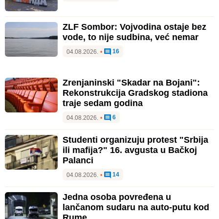
ZLF Sombor: Vojvodina ostaje bez
vode, to nije sudbina, već nemar
16
04.08.2026.
•
Zrenjaninski "Skadar na Bojani":
Rekonstrukcija Gradskog stadiona
traje sedam godina
6
04.08.2026.
•
Studenti organizuju protest "Srbija
ili mafija?" 16. avgusta u Bačkoj
Palanci
14
04.08.2026.
•
Jedna osoba povređena u
lančanom sudaru na auto-putu kod
Rume