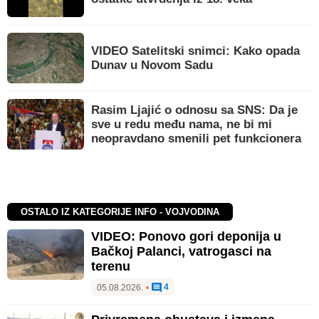
VIDEO Satelitski snimci: Kako opada
Dunav u Novom Sadu
Rasim Ljajić o odnosu sa SNS: Da je
sve u redu među nama, ne bi mi
neopravdano smenili pet funkcionera
OSTALO IZ KATEGORIJE INFO - VOJVODINA
VIDEO: Ponovo gori deponija u
Bačkoj Palanci, vatrogasci na
terenu
4
05.08.2026.
•