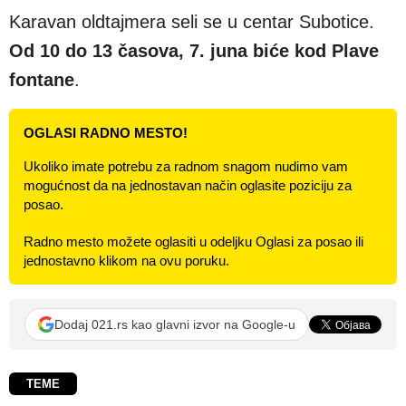
Karavan oldtajmera seli se u centar Subotice.
Od 10 do 13 časova, 7. juna biće kod Plave
fontane
.
OGLASI RADNO MESTO!
Ukoliko imate potrebu za radnom snagom nudimo vam
mogućnost da na jednostavan način oglasite poziciju za
posao.
Radno mesto možete oglasiti u odeljku Oglasi za posao ili
jednostavno klikom na ovu poruku.
Dodaj 021.rs kao glavni izvor na Google-u
TEME