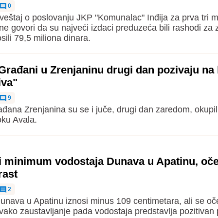
0
zveštaj o poslovanju JKP "Komunalac" Inđija za prva tri
ne govori da su najveći izdaci preduzeća bili rashodi za
osili 79,5 miliona dinara.
rađani u Zrenjaninu drugi dan pozivaju na 
iva"
9
ađana Zrenjanina su se i juče, drugi dan zaredom, okupil
ku Avala.
ki minimum vodostaja Dunava u Apatinu, oč
rast
2
unava u Apatinu iznosi minus 109 centimetara, ali se oč
svako zaustavljanje pada vodostaja predstavlja pozitivan