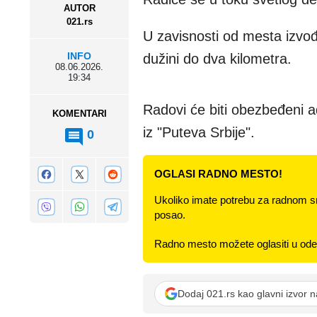
AUTOR
021.rs
U zavisnosti od mesta izvođ
INFO
dužini do dva kilometra.
08.06.2026.
19:34
Radovi će biti obezbeđeni
KOMENTARI
iz "Puteva Srbije".
0
OGLASI RADNO MESTO!
Ukoliko imate potrebu za radnom s
posao.
Radno mesto možete oglasiti u odel
Dodaj 021.rs kao glavni izvor 