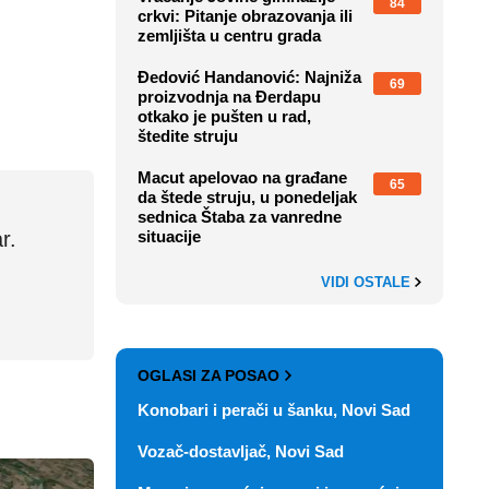
84
crkvi: Pitanje obrazovanja ili
zemljišta u centru grada
Đedović Handanović: Najniža
69
proizvodnja na Đerdapu
otkako je pušten u rad,
štedite struju
Macut apelovao na građane
65
da štede struju, u ponedeljak
sednica Štaba za vanredne
r.
situacije
VIDI OSTALE
OGLASI ZA POSAO
Konobari i perači u šanku, Novi Sad
Vozač-dostavljač, Novi Sad