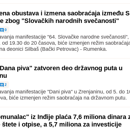
ena obustava i izmena saobraćaja između Si
 zbog "Slovačkih narodnih svečanosti"
0
vanja manifestacije "64. Slovačke narodne svečanosti",
, od 19.30 do 20 časova, biće izmenjen režim saobraćaj
a deonici Silbaš (Bački Petrovac) - Rumenka.
Dana piva" zatvoren deo državnog puta u
inu
2
vanja manifestacije "Dani piva" u Zrenjaninu, od 5. do 1
va, biće izmenjen režim saobraćaja na državnom putu.
unalac" iz Inđije plaća 7,6 miliona dinara 
štete i otpise, a 5,7 miliona za investicije