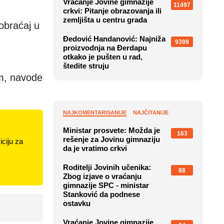
Vraćanje Jovine gimnazije
11497
crkvi: Pitanje obrazovanja ili
zemljišta u centru grada
obraćaj u
Đedović Handanović: Najniža
9399
proizvodnja na Đerdapu
otkako je pušten u rad,
štedite struju
m, navode
NAJKOMENTARISANIJE
NAJČITANIJE
Ministar prosvete: Možda je
163
rešenje za Jovinu gimnaziju
ciju za
da je vratimo crkvi
Roditelji Jovinih učenika:
88
Zbog izjave o vraćanju
gimnazije SPC - ministar
Stanković da podnese
ostavku
Vraćanje Jovine gimnazije