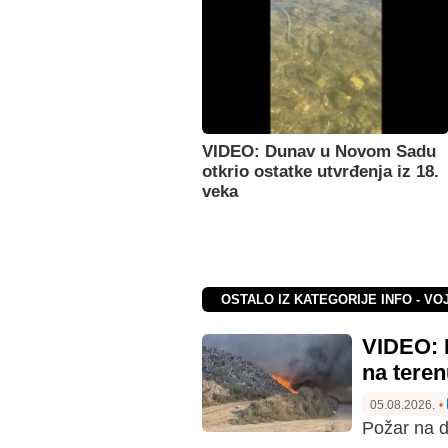
VIDEO: Dunav u Novom Sadu
otkrio ostatke utvrđenja iz 18.
veka
OSTALO IZ KATEGORIJE INFO - VO
VIDEO: P
na tere
05.08.2026.
•
Požar na d