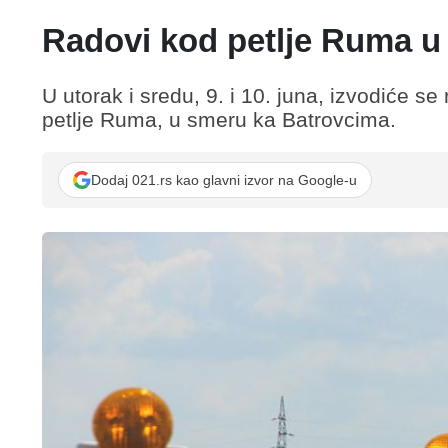
Radovi kod petlje Ruma u 
U utorak i sredu, 9. i 10. juna, izvodiće s
petlje Ruma, u smeru ka Batrovcima.
Dodaj 021.rs kao glavni izvor na Google-u