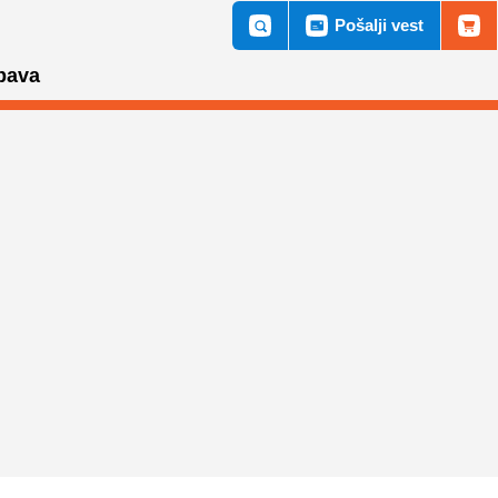
Pošalji vest
bava