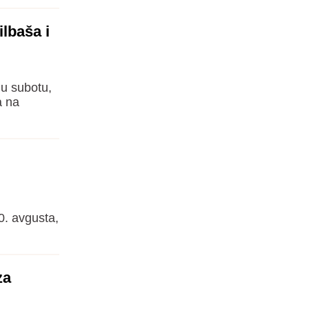
lbaša i
 u subotu,
a na
0. avgusta,
za