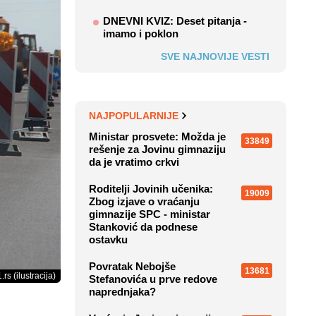
DNEVNI KVIZ: Deset pitanja -
imamo i poklon
SVE NAJNOVIJE VESTI
NAJPOPULARNIJE
Ministar prosvete: Možda je
33849
rešenje za Jovinu gimnaziju
da je vratimo crkvi
Roditelji Jovinih učenika:
19009
Zbog izjave o vraćanju
gimnazije SPC - ministar
Stanković da podnese
ostavku
Povratak Nebojše
13681
.rs (ilustracija)
Stefanovića u prve redove
naprednjaka?