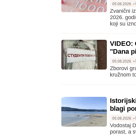
05.08.2026.
•
Zvanični i
2026. godi
koji su izn
VIDEO: G
"Dana p
05.08.2026.
•
Zborovi gr
kružnom to
Istorijs
blagi po
05.08.2026.
•
Vodostaj D
porast, a 