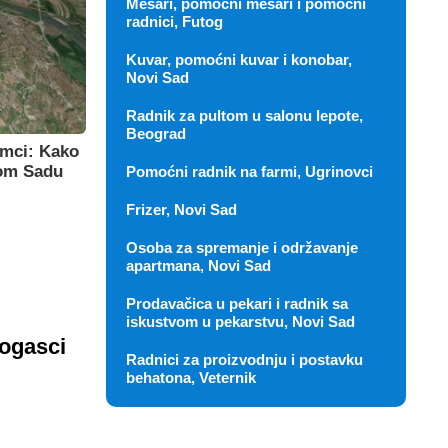
Mesari, pomoćni mesari i pomoćni
radnici, Futog
Kuvar, pomoćni kuvar i konobar,
Novi Sad
Radnik za pultom u salonu lepote,
Beograd
imci: Kako
om Sadu
Pomoćni radnik na farmi, Ugrinovci
Frizer, Novi Sad
Osoba za spremanje i održavanje
apartmana, Novi Sad
Prodavačica u pekari i radnik sa
iskustvom u pekarstvu, Novi Sad
rogasci
Radnici za proizvodnju i postavku
behatona, Veternik