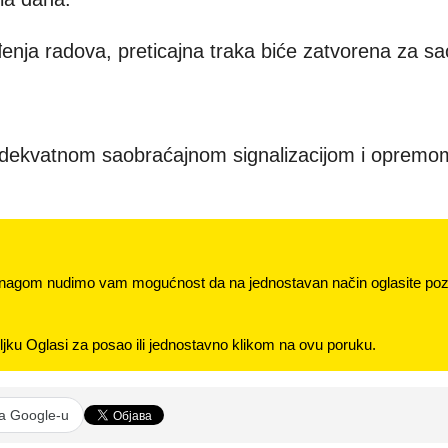
enja radova, preticajna traka biće zatvorena za sa
 adekvatnom saobraćajnom signalizacijom i opremo
nagom nudimo vam mogućnost da na jednostavan način oglasite pozi
jku Oglasi za posao ili jednostavno klikom na ovu poruku.
na Google-u