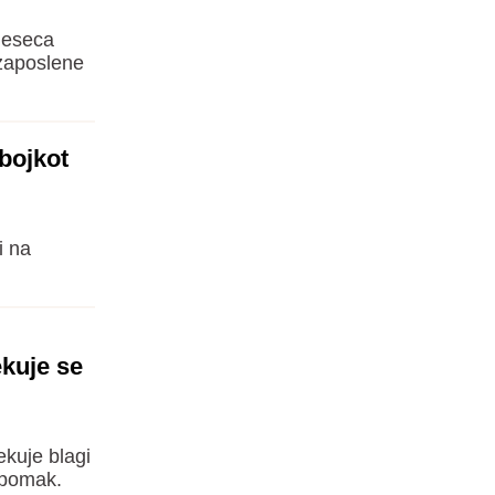
 meseca
 zaposlene
bojkot
i na
ekuje se
ekuje blagi
 pomak.