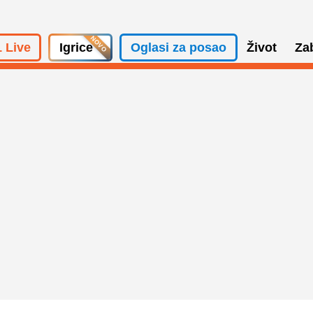
 Live
Igrice
Oglasi za posao
Život
Za