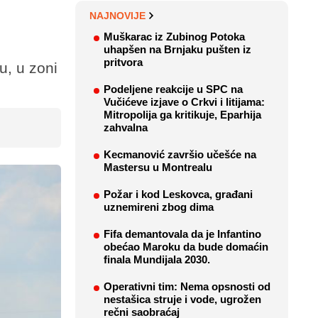
NAJNOVIJE
Muškarac iz Zubinog Potoka
uhapšen na Brnjaku pušten iz
pritvora
u, u zoni
Podeljene reakcije u SPC na
Vučićeve izjave o Crkvi i litijama:
Mitropolija ga kritikuje, Eparhija
zahvalna
Kecmanović završio učešće na
Mastersu u Montrealu
Požar i kod Leskovca, građani
uznemireni zbog dima
Fifa demantovala da je Infantino
obećao Maroku da bude domaćin
finala Mundijala 2030.
Operativni tim: Nema opsnosti od
nestašica struje i vode, ugrožen
rečni saobraćaj