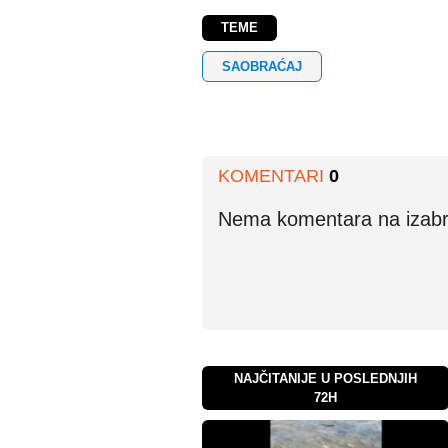
TEME
SAOBRAĆAJ
KOMENTARI
0
Nema komentara na izabran
NAJČITANIJE U POSLEDNJIH
72H