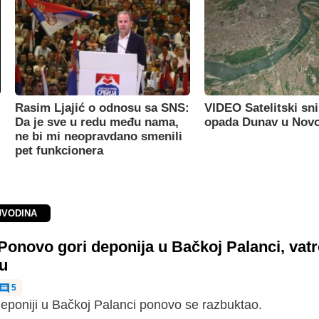
Rasim Ljajić o odnosu sa SNS:
VIDEO Satelitski sn
Da je sve u redu među nama,
opada Dunav u Nov
ne bi mi neopravdano smenili
pet funkcionera
JVODINA
onovo gori deponija u Bačkoj Palanci, vat
nu
5
eponiji u Bačkoj Palanci ponovo se razbuktao.