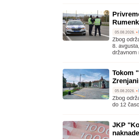
Privrem
Rumenke
05.08.2026.
•
Zbog održa
8. avgusta
državnom n
Tokom "
Zrenjan
05.08.2026.
•
Zbog održa
do 12 časo
JKP "Kom
naknade 