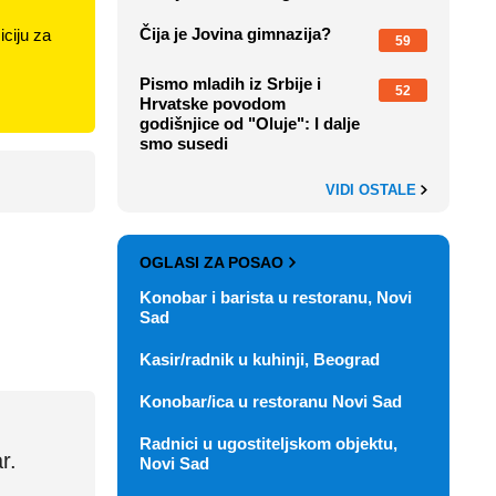
Čija je Jovina gimnazija?
ciju za
59
Pismo mladih iz Srbije i
52
Hrvatske povodom
godišnjice od "Oluje": I dalje
smo susedi
VIDI OSTALE
OGLASI ZA POSAO
Konobar i barista u restoranu, Novi
Sad
Kasir/radnik u kuhinji, Beograd
Konobar/ica u restoranu Novi Sad
Radnici u ugostiteljskom objektu,
r.
Novi Sad