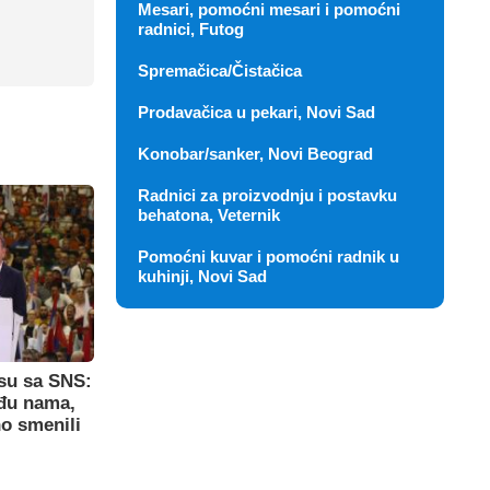
Mesari, pomoćni mesari i pomoćni
radnici, Futog
Spremačica/Čistačica
Prodavačica u pekari, Novi Sad
Konobar/sanker, Novi Beograd
Radnici za proizvodnju i postavku
behatona, Veternik
Pomoćni kuvar i pomoćni radnik u
kuhinji, Novi Sad
su sa SNS:
eđu nama,
o smenili