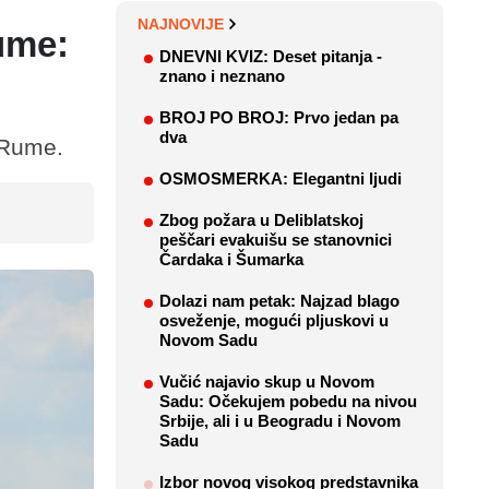
NAJNOVIJE
ume:
DNEVNI KVIZ: Deset pitanja -
znano i neznano
BROJ PO BROJ: Prvo jedan pa
dva
 Rume.
OSMOSMERKA: Elegantni ljudi
Zbog požara u Deliblatskoj
peščari evakuišu se stanovnici
Čardaka i Šumarka
Dolazi nam petak: Najzad blago
osveženje, mogući pljuskovi u
Novom Sadu
Vučić najavio skup u Novom
Sadu: Očekujem pobedu na nivou
Srbije, ali i u Beogradu i Novom
Sadu
Izbor novog visokog predstavnika