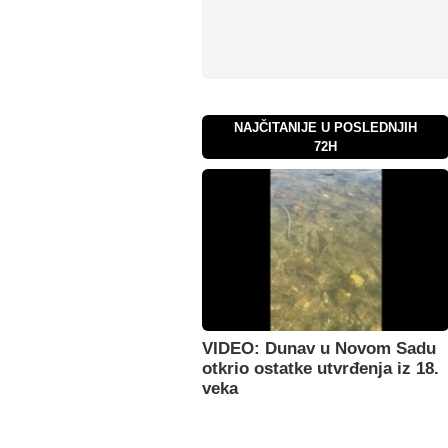
NAJČITANIJE U POSLEDNJIH
72H
VIDEO: Dunav u Novom Sadu
otkrio ostatke utvrđenja iz 18.
veka