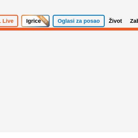
 Live
Igrice
Oglasi za posao
Život
Za