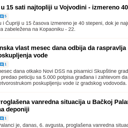
 15 sati najtopliji u Vojvodini - izmereno 4
5
i Ćupriji u 15 časova izmereno je 40 stepeni, dok je naj
a zabeležena na Kopaoniku - 22.
nska vlast mesec dana odbija da raspravlja o
oskupljenja vode
1
mesec dana otkako Novi DSS na pisarnici Skupštine gra
 predao peticiju sa 5.000 potpisa građana i zahtevom da 
etvorostrukom poskupljenju vode iz gradskog vodovoda.
roglašena vanredna situacija u Bačkoj Pala
a deponiji
1
alanci je, danas, 6. avgusta, proglašena vanredna situac