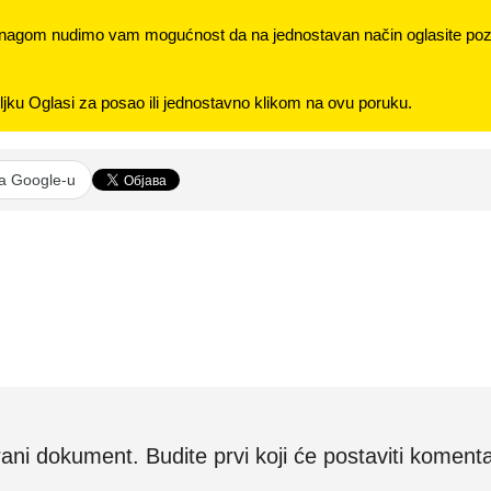
nagom nudimo vam mogućnost da na jednostavan način oglasite pozi
jku Oglasi za posao ili jednostavno klikom na ovu poruku.
na Google-u
i dokument. Budite prvi koji će postaviti komenta