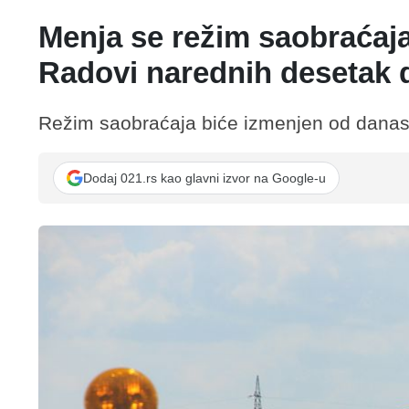
Menja se režim saobraćaj
Radovi narednih desetak 
Režim saobraćaja biće izmenjen od danas,
Dodaj 021.rs kao glavni izvor na Google-u