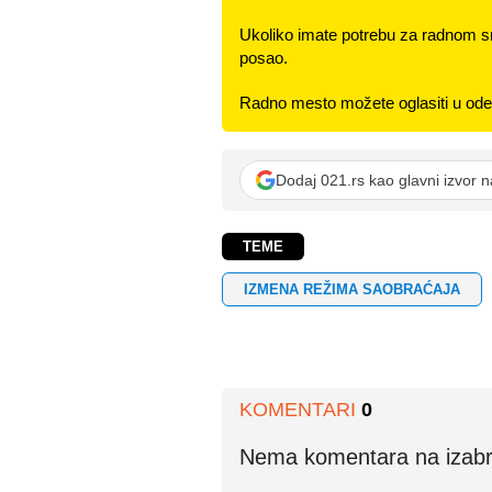
Ukoliko imate potrebu za radnom s
posao.
Radno mesto možete oglasiti u odel
Dodaj 021.rs kao glavni izvor 
TEME
IZMENA REŽIMA SAOBRAĆAJA
KOMENTARI
0
Nema komentara na izabran