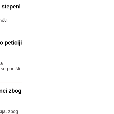
0 stepeni
niža
 peticiji
da
se poništi
nci zbog
ija, zbog