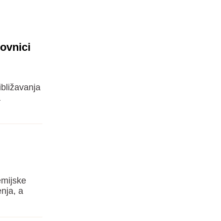
ovnici
ibližavanja
a
emijske
enja, a