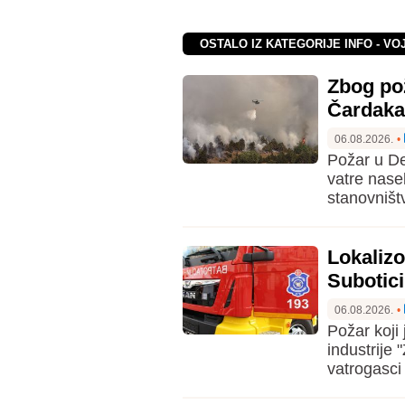
OSTALO IZ KATEGORIJE INFO - VO
Zbog pož
Čardaka
06.08.2026.
•
Požar u De
vatre nase
stanovništ
Lokaliz
Subotic
06.08.2026.
•
Požar koji
industrije 
vatrogasci