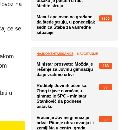
otkako je pušten u rad,
olovoz na
štedite struju
Macut apelovao na građane
7800
da štede struju, u ponedeljak
sednica Štaba za vanredne
aj će se
situacije
NAJKOMENTARISANIJE
NAJČITANIJE
trakom
Ministar prosvete: Možda je
nom
163
rešenje za Jovinu gimnaziju
da je vratimo crkvi
Roditelji Jovinih učenika:
88
Zbog izjave o vraćanju
iti u
gimnazije SPC - ministar
Stanković da podnese
ostavku
Vraćanje Jovine gimnazije
85
crkvi: Pitanje obrazovanja ili
zemljišta u centru grada