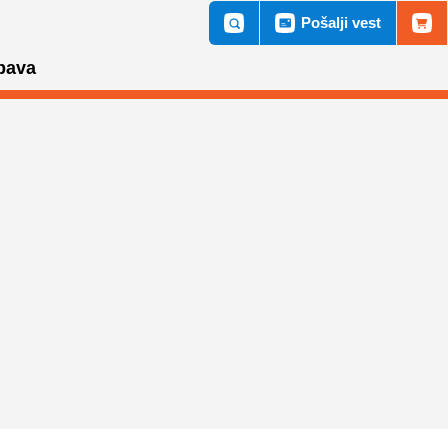
Pošalji vest
bava