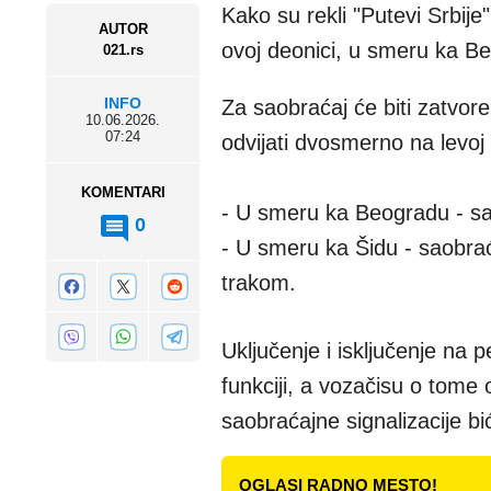
Kako su rekli "Putevi Srbij
AUTOR
ovoj deonici, u smeru ka B
021.rs
INFO
Za saobraćaj će biti zatvo
10.06.2026.
07:24
odvijati dvosmerno na levoj 
KOMENTARI
- U smeru ka Beogradu - sa
0
- U smeru ka Šidu - saobra
trakom.
Uključenje i isključenje na 
funkciji, a vozačisu o tome
saobraćajne signalizacije b
OGLASI RADNO MESTO!