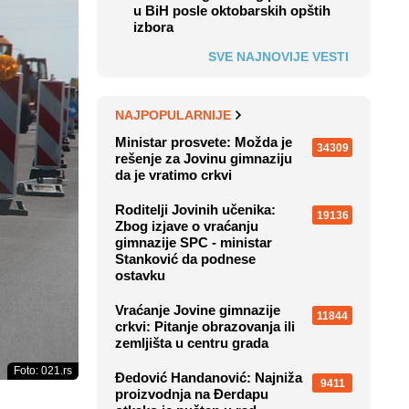
u BiH posle oktobarskih opštih
izbora
SVE NAJNOVIJE VESTI
NAJPOPULARNIJE
Ministar prosvete: Možda je
34309
rešenje za Jovinu gimnaziju
da je vratimo crkvi
Roditelji Jovinih učenika:
19136
Zbog izjave o vraćanju
gimnazije SPC - ministar
Stanković da podnese
ostavku
Vraćanje Jovine gimnazije
11844
crkvi: Pitanje obrazovanja ili
zemljišta u centru grada
Foto: 021.rs
Đedović Handanović: Najniža
9411
proizvodnja na Đerdapu