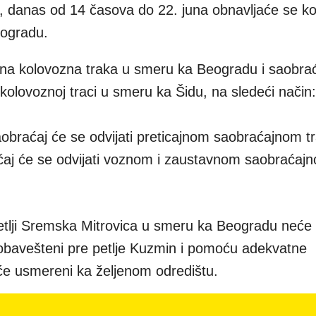
e", danas od 14 časova do 22. juna obnavljaće se k
eogradu.
rena kolovozna traka u smeru ka Beogradu i saobrać
kolovoznoj traci u smeru ka Šidu, na sledeći način:
obraćaj će se odvijati preticajnom saobraćajnom 
ćaj će se odvijati voznom i zaustavnom saobraćaj
petlji Sremska Mitrovica u smeru ka Beogradu neće b
 obavešteni pre petlje Kuzmin i pomoću adekvatne
iće usmereni ka željenom odredištu.