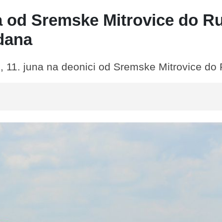
a od Sremske Mitrovice do R
dana
 11. juna na deonici od Sremske Mitrovice do