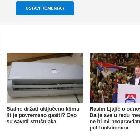
OSTAVI KOMENTAR
Stalno držati uključenu klimu
Rasim Ljajić o odno
ili je povremeno gasiti? Ovo
Da je sve u redu m
su saveti stručnjaka
ne bi mi neopravdan
pet funkcionera