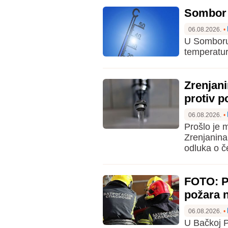
Sombor u
06.08.2026.
•
U Somboru 
temperatur
Zrenjani
protiv p
06.08.2026.
•
Prošlo je 
Zrenjanina
odluka o č
FOTO: P
požara n
06.08.2026.
•
U Bačkoj P