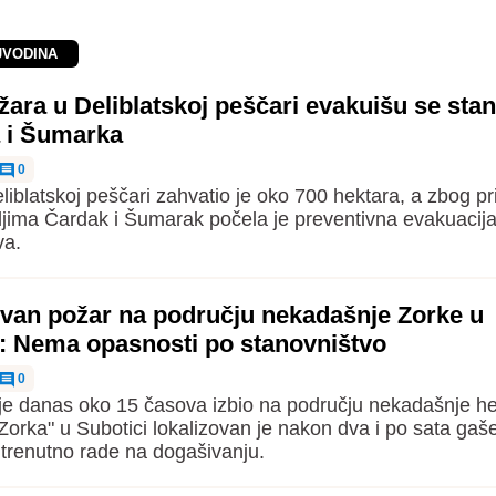
JVODINA
ara u Deliblatskoj peščari evakuišu se stan
 i Šumarka
0
liblatskoj peščari zahvatio je oko 700 hektara, a zbog pr
ljima Čardak i Šumarak počela je preventivna evakuacij
va.
ovan požar na području nekadašnje Zorke u
i: Nema opasnosti po stanovništvo
0
 je danas oko 15 časova izbio na području nekadašnje h
"Zorka" u Subotici lokalizovan je nakon dva i po sata gaš
 trenutno rade na dogašivanju.