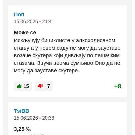
Поп
15.06.2026
•
21:41
Може се
Искључују бициклисте у алкохолисаном
стању а у новом саду не могу да зауставе
возаче скутера који дивљају по пешачким
стазама. Звучи веома сумњиво Оно да не
могу да зауставе скутере.
+8
15
7
TsiBB
15.06.2026
•
20:33
3,25 ‰