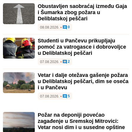
Obustavljen saobraćaj između Gaja
i Šumarka zbog požara u
Deliblatskoj peščari
0
08.08.2026.
•
Studenti u Pančevu prikupljaju
pomoć za vatrogasce i dobrovoljce
u Deliblatskoj peščari
2
07.08.2026.
•
Vetar i dalje otežava gašenje požara
u Deliblatskoj peščari, dim se oseća
i u Pančevu
5
07.08.2026.
•
Požar na deponiji povećao
zagađenje u Sremskoj Mitrovici:
Vetar nosi dim i u susedne opštine