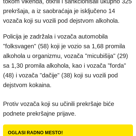
tokom vikenda, otkrili i sankcionisali ukupno 325
prekršaja, a iz saobraćaja je isključeno 14
vozača koji su vozili pod dejstvom alkohola.
Policija je zadržala i vozača automobila
"folksvagen" (58) koji je vozio sa 1,68 promila
alkohola u organizmu, vozača "micubišija" (29)
sa 1,30 promila alkohola, kao i vozača "forda"
(48) i vozača "dačije" (38) koji su vozili pod
dejstvom kokaina.
Protiv vozača koji su učinili prekršaje biće
podnete prekršajne prijave.
OGLASI RADNO MESTO!