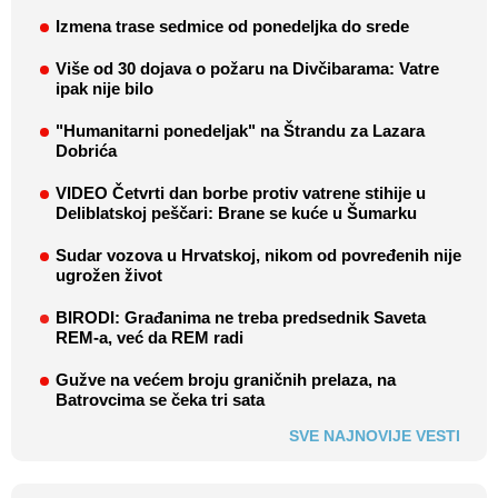
Izmena trase sedmice od ponedeljka do srede
Više od 30 dojava o požaru na Divčibarama: Vatre
ipak nije bilo
"Humanitarni ponedeljak" na Štrandu za Lazara
Dobrića
VIDEO Četvrti dan borbe protiv vatrene stihije u
Deliblatskoj peščari: Brane se kuće u Šumarku
Sudar vozova u Hrvatskoj, nikom od povređenih nije
ugrožen život
BIRODI: Građanima ne treba predsednik Saveta
REM-a, već da REM radi
Gužve na većem broju graničnih prelaza, na
Batrovcima se čeka tri sata
SVE NAJNOVIJE VESTI