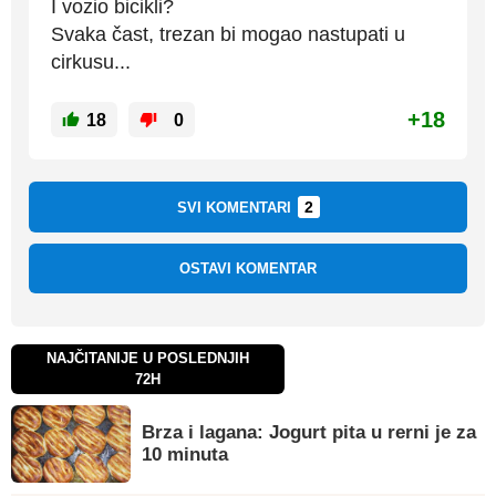
I vozio bicikli?
Svaka čast, trezan bi mogao nastupati u
cirkusu...
+18
18
0
2
SVI KOMENTARI
OSTAVI KOMENTAR
NAJČITANIJE U POSLEDNJIH
72H
Brza i lagana: Jogurt pita u rerni je za
10 minuta