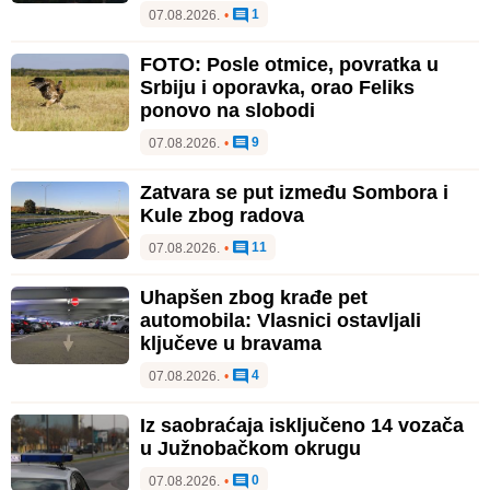
1
07.08.2026.
•
FOTO: Posle otmice, povratka u
Srbiju i oporavka, orao Feliks
ponovo na slobodi
9
07.08.2026.
•
Zatvara se put između Sombora i
Kule zbog radova
11
07.08.2026.
•
Uhapšen zbog krađe pet
automobila: Vlasnici ostavljali
ključeve u bravama
4
07.08.2026.
•
Iz saobraćaja isključeno 14 vozača
u Južnobačkom okrugu
0
07.08.2026.
•