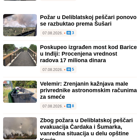
Požar u Deliblatskoj peščari ponovo
se razbuktao prema Šušari
3
07.08.2026.
•
Poskupeo izgrađen most kod Barice
u Inđiji: Procenjena vrednost
radova 17 miliona dinara
5
07.08.2026.
•
Velemir: Zrenjanin kažnjava male
privrednike astronomskim računima
za smeće
8
07.08.2026.
•
Zbog požara u Deliblatskoj peščari
evakuacija Čardaka i Šumarka,
vanredna situacija u delu opštine
Kovin