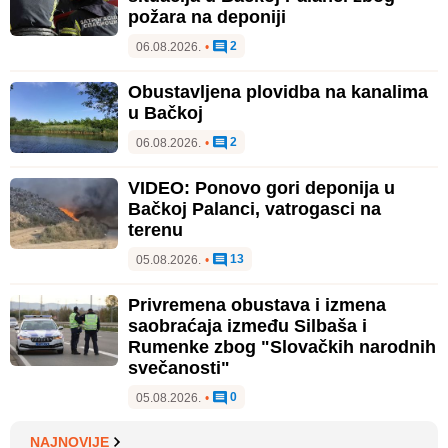
požara na deponiji
2
06.08.2026.
•
Obustavljena plovidba na kanalima
u Bačkoj
2
06.08.2026.
•
VIDEO: Ponovo gori deponija u
Bačkoj Palanci, vatrogasci na
terenu
13
05.08.2026.
•
Privremena obustava i izmena
saobraćaja između Silbaša i
Rumenke zbog "Slovačkih narodnih
svečanosti"
0
05.08.2026.
•
NAJNOVIJE