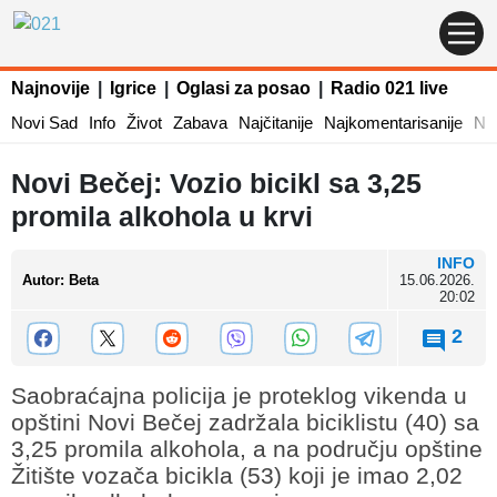
Najnovije
|
Igrice
|
Oglasi za posao
|
Radio 021 live
Novi Sad
Info
Život
Zabava
Najčitanije
Najkomentarisanije
Naj
Novi Bečej: Vozio bicikl sa 3,25
promila alkohola u krvi
INFO
Autor
:
Beta
15.06.2026.
20:02
2
Saobraćajna policija je proteklog vikenda u
opštini Novi Bečej zadržala biciklistu (40) sa
3,25 promila alkohola, a na području opštine
Žitište vozača bicikla (53) koji je imao 2,02