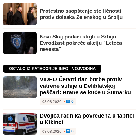
Protestno saopštenje sto ličnosti
protiv dolaska Zelenskog u Srbiju
Novi Skaj podaci stigli u Srbiju,
Evrodžast pokreće akciju "Leteća
nevesta"
OSTALO IZ KATEGORIJE INFO - VOJVODINA
VIDEO Četvrti dan borbe protiv
vatrene stihije u Deliblatskoj
peščari: Brane se kuće u Šumarku
0
08.08.2026.
•
Dvojica radnika povređena u fabrici
u Kikindi
0
08.08.2026.
•