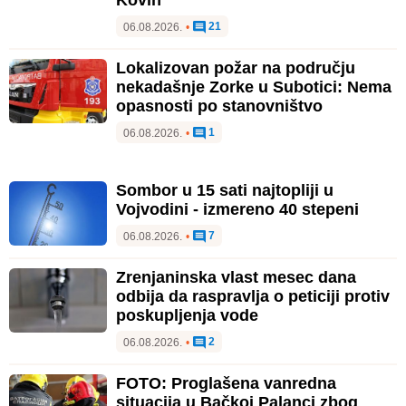
21
06.08.2026.
•
Lokalizovan požar na području
nekadašnje Zorke u Subotici: Nema
opasnosti po stanovništvo
1
06.08.2026.
•
Sombor u 15 sati najtopliji u
Vojvodini - izmereno 40 stepeni
7
06.08.2026.
•
Zrenjaninska vlast mesec dana
odbija da raspravlja o peticiji protiv
poskupljenja vode
2
06.08.2026.
•
FOTO: Proglašena vanredna
situacija u Bačkoj Palanci zbog