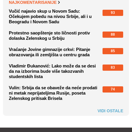
NAJKOMENTARISANIJE
Vučić najavio skup u Novom Sadu:
93
Očekujem pobedu na nivou Srbije, ali i u
Beogradu i Novom Sadu
Protestno saopštenje sto ličnosti protiv
88
dolaska Zelenskog u Srbiju
Vraćanje Jovine gimnazije crkvi: Pitanje
85
obrazovanja ili zemljišta u centru grada
Vladimir Đukanović: Lako može da se desi
83
da na izborima bude više takozvanih
studentskih lista
Vulin: Srbija da se obaveže da neće prodati
74
ni metak neprijateljima Rusije, poseta
Zelenskog pritisak Brisela
VIDI OSTALE