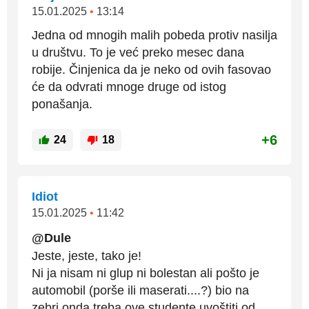
15.01.2025
•
13:14
Jedna od mnogih malih pobeda protiv nasilja
u društvu. To je već preko mesec dana
robije. Činjenica da je neko od ovih fasovao
će da odvrati mnoge druge od istog
ponašanja.
+6
24
18
Idiot
15.01.2025
•
11:42
@Dule
Jeste, jeste, tako je!
Ni ja nisam ni glup ni bolestan ali pošto je
automobil (porše ili maserati....?) bio na
zebri onda treba ove studente uvoštiti od