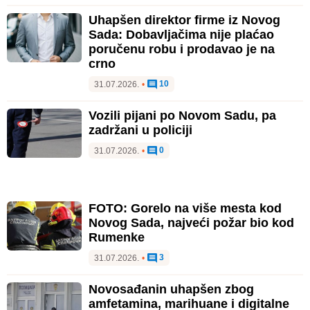
Uhapšen direktor firme iz Novog
Sada: Dobavljačima nije plaćao
poručenu robu i prodavao je na
crno
10
31.07.2026.
•
Vozili pijani po Novom Sadu, pa
zadržani u policiji
0
31.07.2026.
•
FOTO: Gorelo na više mesta kod
Novog Sada, najveći požar bio kod
Rumenke
3
31.07.2026.
•
Novosađanin uhapšen zbog
amfetamina, marihuane i digitalne