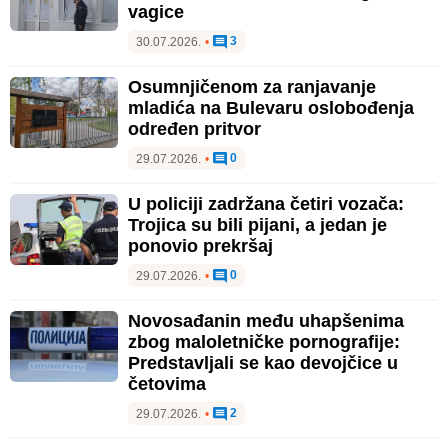
vagice
3
30.07.2026.
•
Osumnjičenom za ranjavanje
mladića na Bulevaru oslobođenja
određen pritvor
0
29.07.2026.
•
U policiji zadržana četiri vozača:
Trojica su bili pijani, a jedan je
ponovio prekršaj
0
29.07.2026.
•
Novosađanin među uhapšenima
zbog maloletničke pornografije:
Predstavljali se kao devojčice u
četovima
2
29.07.2026.
•