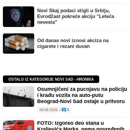
Novi Skaj podaci stigli u Srbiju,
Evrodžast pokreće akciju "Leteća
nevesta"
Od danas novi iznosi akciza na
cigarete i rezani duvan
OSTALO IZ KATEGORIJE NOVI SAD - HRONIKA
Osumnjičeni za pucnjavu na policiju
i krađu vozila na auto-putu
Beograd-Novi Sad ostaje u pritvoru
3
09.08.2026.
•
FOTO: Izgoreo deo stana u
Kraljevića Marka, nema povređenih