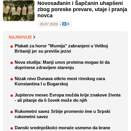
Novosađanin i Šapčanin uhapšeni
zbog poreske prevare, utaje i pranja
novca
0
29.07.2026.
•
NAJNOVIJE
Plakati za horor "Mumija" zabranjeni u Velikoj
Britaniji jer su previše jezivi
Nova studija: Manji unos proteina mogao bi da
doprinese zdravijem starenju
Nizak nivo Dunava otkrio most rimskog cara
Konstantina I u Bugarskoj
Jupiterov mesec Evropa možda krije znakove života
- ali pitanje da li čovek može do njih
Rukometni savez Srbije promenio ime u Srpski
rukometni savez
Danski srednjoškolci moraće usmeno da brane