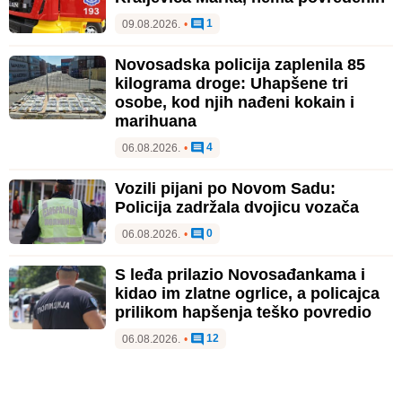
1
09.08.2026.
•
Novosadska policija zaplenila 85
kilograma droge: Uhapšene tri
osobe, kod njih nađeni kokain i
marihuana
4
06.08.2026.
•
Vozili pijani po Novom Sadu:
Policija zadržala dvojicu vozača
0
06.08.2026.
•
S leđa prilazio Novosađankama i
kidao im zlatne ogrlice, a policajca
prilikom hapšenja teško povredio
12
06.08.2026.
•