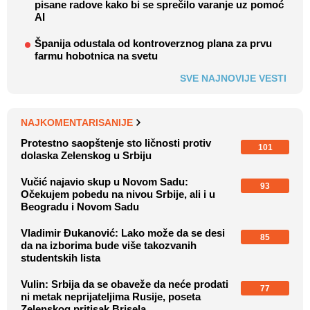
pisane radove kako bi se sprečilo varanje uz pomoć
AI
Španija odustala od kontroverznog plana za prvu
farmu hobotnica na svetu
SVE NAJNOVIJE VESTI
NAJKOMENTARISANIJE
Protestno saopštenje sto ličnosti protiv
101
dolaska Zelenskog u Srbiju
Vučić najavio skup u Novom Sadu:
93
Očekujem pobedu na nivou Srbije, ali i u
Beogradu i Novom Sadu
Vladimir Đukanović: Lako može da se desi
85
da na izborima bude više takozvanih
studentskih lista
Vulin: Srbija da se obaveže da neće prodati
77
ni metak neprijateljima Rusije, poseta
Zelenskog pritisak Brisela