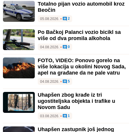
Totalno pijan vozio automobil kroz
Beočin
2
05.08.2026.
•
Po Bačkoj Palanci vozio bicikl sa
više od dva promila alkohola
0
04.08.2026.
•
FOTO, VIDEO: Ponovo gorelo na
više lokacija u okolini Novog Sada,
apel na građane da ne pale vatru
5
04.08.2026.
•
Uhapšen zbog krađe iz tri
ugostiteljska objekta i trafike u
Novom Sadu
1
03.08.2026.
•
Uhapšen zastupnik još jednog