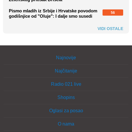
Pismo mladih iz Srbije i Hrvatske povodom
56
godišnjice od "Oluje": I dalje smo susedi
VIDI OSTALE
Najnovije
Najčitanije
Radio 021 live
Shopins
Oglasi za posao
O nama