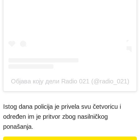
Објава коју дели Radio 021 (@radio_021)
Istog dana policija je privela svu četvoricu i
određen im je pritvor zbog nasilničkog
ponašanja.