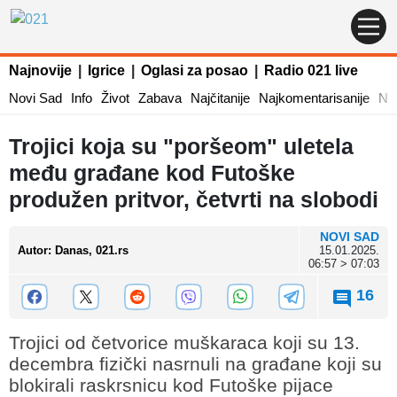
Najnovije
|
Igrice
|
Oglasi za posao
|
Radio 021 live
Novi Sad
Info
Život
Zabava
Najčitanije
Najkomentarisanije
Naj
Trojici koja su "poršeom" uletela
među građane kod Futoške
produžen pritvor, četvrti na slobodi
NOVI SAD
Autor
:
Danas, 021.rs
15.01.2025.
06:57 > 07:03
16
Trojici od četvorice muškaraca koji su 13.
decembra fizički nasrnuli na građane koji su
blokirali raskrsnicu kod Futoške pijace