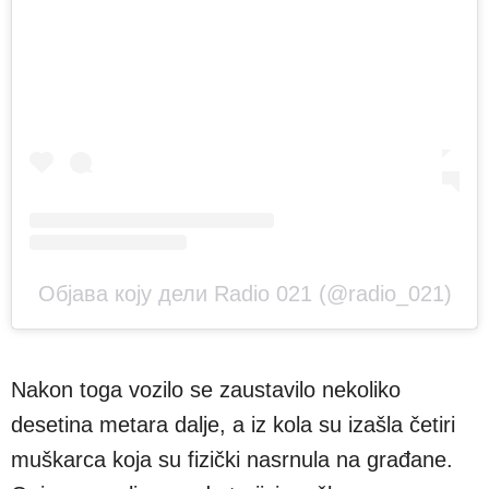
Објава коју дели Radio 021 (@radio_021)
Nakon toga vozilo se zaustavilo nekoliko
desetina metara dalje, a iz kola su izašla četiri
muškarca koja su fizički nasrnula na građane.