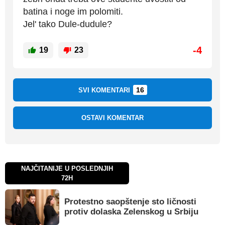
batina i noge im polomiti.
Jel' tako Dule-dudule?
-4
19
23
16
SVI KOMENTARI
OSTAVI KOMENTAR
NAJČITANIJE U POSLEDNJIH
72H
Protestno saopštenje sto ličnosti
protiv dolaska Zelenskog u Srbiju