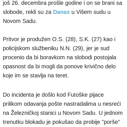
još 26. decembra prošle godine i on se brani sa
slobode, rekli su za
Danas
u Višem sudu u
Novom Sadu.
Pritvor je produžen O.S. (28), S.K. (27) kao i
policijskom službeniku N.N. (29), jer je sud
procenio da bi boravkom na slobodi postojala
opasnost da bi mogli da ponove krivično delo
koje im se stavlja na teret.
Do incidenta je došlo kod Futoške pijace
prilikom odavanja pošte nastradalima u nesreći
na Železničkoj stanici u Novom Sadu. U jednom
trenutku blokadu je pokušao da probije "porše"