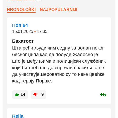
HRONOLOŠKI
NAJPOPULARNIJI
Поп 64
15.01.2025
•
17:35
Бахатост
Шта рећи људи чим седну за волан неког
бесног џипа као да полуде.Жалосно је
што је међу њима и полицијски службеник
који би требало да спречава насиље а не
да учествује.Вероватно су то неке цвећке
кад терају Порше.
+5
14
9
Relja