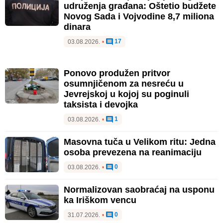
udruženja građana: Oštetio budžete
Novog Sada i Vojvodine 8,7 miliona
dinara
17
03.08.2026.
•
Ponovo produžen pritvor
osumnjičenom za nesreću u
Jevrejskoj u kojoj su poginuli
taksista i devojka
1
03.08.2026.
•
Masovna tuča u Velikom ritu: Jedna
osoba prevezena na reanimaciju
0
03.08.2026.
•
Normalizovan saobraćaj na usponu
ka Iriškom vencu
0
31.07.2026.
•