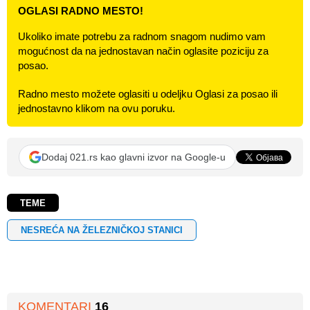
OGLASI RADNO MESTO!
Ukoliko imate potrebu za radnom snagom nudimo vam
mogućnost da na jednostavan način oglasite poziciju za
posao.
Radno mesto možete oglasiti u odeljku Oglasi za posao ili
jednostavno klikom na ovu poruku.
Dodaj 021.rs kao glavni izvor na Google-u
TEME
NESREĆA NA ŽELEZNIČKOJ STANICI
KOMENTARI
16