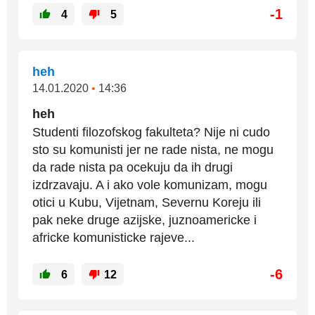
-1
4
5
heh
14.01.2020
•
14:36
heh
Studenti filozofskog fakulteta? Nije ni cudo
sto su komunisti jer ne rade nista, ne mogu
da rade nista pa ocekuju da ih drugi
izdrzavaju. A i ako vole komunizam, mogu
otici u Kubu, Vijetnam, Severnu Koreju ili
pak neke druge azijske, juznoamericke i
africke komunisticke rajeve...
-6
6
12