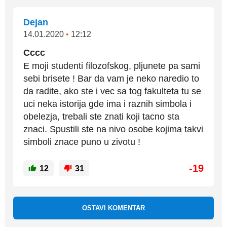
Dejan
14.01.2020
•
12:12
Cccc
E moji studenti filozofskog, pljunete pa sami
sebi brisete ! Bar da vam je neko naredio to
da radite, ako ste i vec sa tog fakulteta tu se
uci neka istorija gde ima i raznih simbola i
obelezja, trebali ste znati koji tacno sta
znaci. Spustili ste na nivo osobe kojima takvi
simboli znace puno u zivotu !
-19
12
31
OSTAVI KOMENTAR