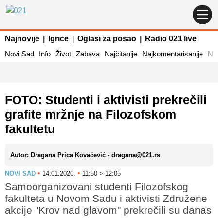
Najnovije
|
Igrice
|
Oglasi za posao
|
Radio 021 live
Novi Sad
Info
Život
Zabava
Najčitanije
Najkomentarisanije
Naj
FOTO: Studenti i aktivisti prekrečili
grafite mržnje na Filozofskom
fakultetu
Autor: Dragana Prica Kovačević - dragana@021.rs
•
•
NOVI SAD
14.01.2020.
11:50 > 12:05
Samoorganizovani studenti Filozofskog
fakulteta u Novom Sadu i aktivisti Združene
akcije "Krov nad glavom" prekrečili su danas