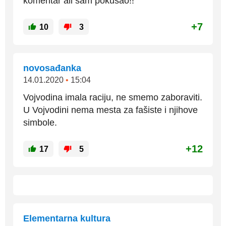
komentar ali sam pokušao!!
+7
10
3
novosađanka
14.01.2020
•
15:04
Vojvodina imala raciju, ne smemo zaboraviti.
U Vojvodini nema mesta za fašiste i njihove
simbole.
+12
17
5
Elementarna kultura