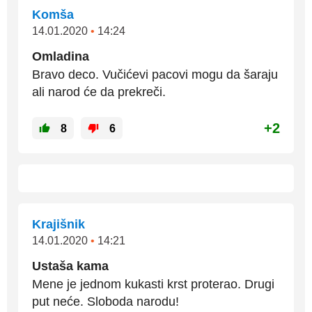
Komša
14.01.2020
•
14:24
Omladina
Bravo deco. Vučićevi pacovi mogu da šaraju
ali narod će da prekreči.
+2
8
6
Krajišnik
14.01.2020
•
14:21
Ustaša kama
Mene je jednom kukasti krst proterao. Drugi
put neće. Sloboda narodu!