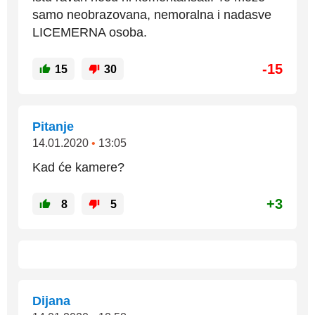
samo neobrazovana, nemoralna i nadasve
LICEMERNA osoba.
-15
15
30
Pitanje
14.01.2020
•
13:05
Kad će kamere?
+3
8
5
Dijana