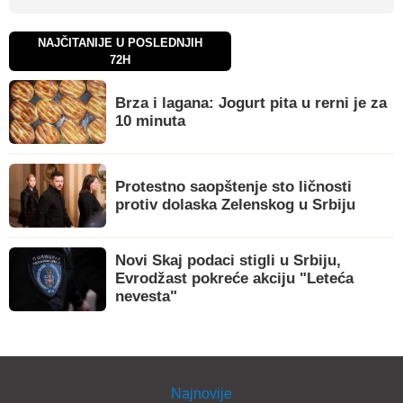
NAJČITANIJE U POSLEDNJIH
72H
Brza i lagana: Jogurt pita u rerni je za
10 minuta
Protestno saopštenje sto ličnosti
protiv dolaska Zelenskog u Srbiju
Novi Skaj podaci stigli u Srbiju,
Evrodžast pokreće akciju "Leteća
nevesta"
Najnovije