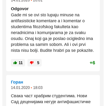
14.01.2020
•
20:01
Odgovor
Gade mi se ovi sto lupaju minuse na
antifasisticke komentare a i komentar o
studentima filozofskog fakulteta kao
neradnicima i komunjarama je za svaku
osudu. Onaj koji ga je poslao ocigledno ima
problema sa samim sobom. Ali i ovi prvi
nista nisu bolji. Budite hrabri pa se pokazite.
+6
11
5
Горан
14.01.2020
•
18:03
Свака част храбрим студентима. Нови
Сад деценијама негује антифашистичке