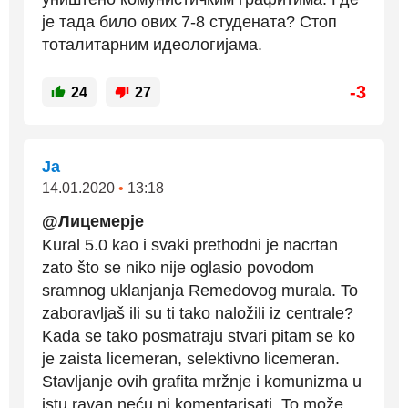
је тада било ових 7-8 студената? Стоп
тоталитарним идеологијама.
-3
24
27
Ja
14.01.2020
•
13:18
@Лицемерје
Kural 5.0 kao i svaki prethodni je nacrtan
zato što se niko nije oglasio povodom
sramnog uklanjanja Remedovog murala. To
zaboravljaš ili su ti tako naložili iz centrale?
Kada se tako posmatraju stvari pitam se ko
je zaista licemeran, selektivno licemeran.
Stavljanje ovih grafita mržnje i komunizma u
istu ravan neću ni komentarisati. To može