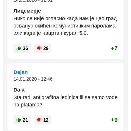
14.01.2020
•
12:51
Лицемерје
Нико се није огласио када нам је цео град
освануо окићен комунистичким паролама
или када је нацртан курал 5.0.
+7
36
29
Dejan
14.01.2020
•
12:46
Da a
Sta radi antigrafitna jedinica.ili se samo vode
na platama?
+9
21
12