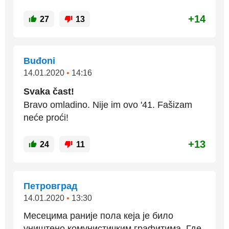
+14
27
13
Buđoni
14.01.2020
•
14:16
Svaka čast!
Bravo omladino. Nije im ovo '41. Fašizam
neće proći!
+13
24
11
Петровград
14.01.2020
•
13:30
Месецима раније пола кеја је било
уништено комунистичким графитима. Где