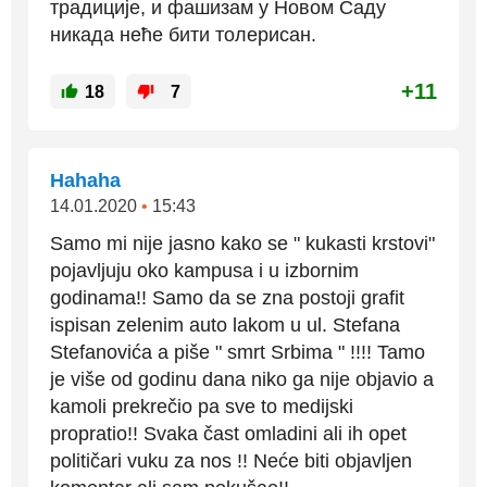
традиције, и фашизам у Новом Саду
никада неће бити толерисан.
+11
18
7
Hahaha
14.01.2020
•
15:43
Samo mi nije jasno kako se " kukasti krstovi"
pojavljuju oko kampusa i u izbornim
godinama!! Samo da se zna postoji grafit
ispisan zelenim auto lakom u ul. Stefana
Stefanovića a piše " smrt Srbima " !!!! Tamo
je više od godinu dana niko ga nije objavio a
kamoli prekrečio pa sve to medijski
propratio!! Svaka čast omladini ali ih opet
političari vuku za nos !! Neće biti objavljen