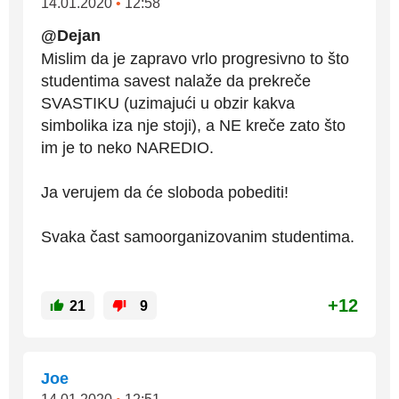
14.01.2020
•
12:58
@Dejan
Mislim da je zapravo vrlo progresivno to što
studentima savest nalaže da prekreče
SVASTIKU (uzimajući u obzir kakva
simbolika iza nje stoji), a NE kreče zato što
im je to neko NAREDIO.
Ja verujem da će sloboda pobediti!
Svaka čast samoorganizovanim studentima.
+12
21
9
Јое