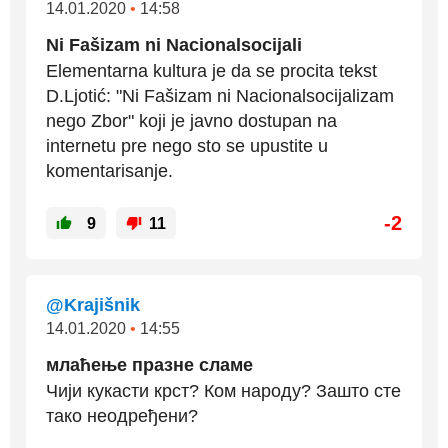
14.01.2020
•
14:58
Ni Fašizam ni Nacionalsocijali
Elementarna kultura je da se procita tekst
D.Ljotić: "Ni Fašizam ni Nacionalsocijalizam
nego Zbor" koji je javno dostupan na
internetu pre nego sto se upustite u
komentarisanje.
-2
9
11
@Krajišnik
14.01.2020
•
14:55
млаћење празне сламе
Чији кукасти крст? Ком народу? Зашто сте
тако неодређени?