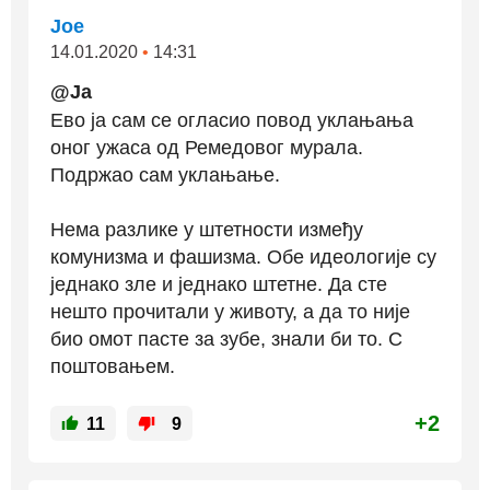
Јое
14.01.2020
•
14:31
@Ja
Ево ја сам се огласио повод уклањања
оног ужаса од Ремедовог мурала.
Подржао сам уклањање.
Нема разлике у штетности између
комунизма и фашизма. Обе идеологије су
једнако зле и једнако штетне. Да сте
нешто прочитали у животу, а да то није
био омот пасте за зубе, знали би то. С
поштовањем.
+2
11
9