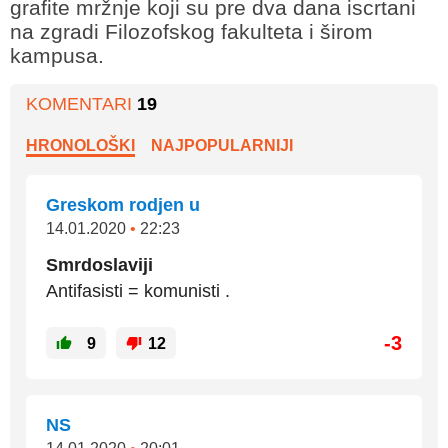
grafite mržnje koji su pre dva dana iscrtani
na zgradi Filozofskog fakulteta i širom
kampusa.
KOMENTARI
19
HRONOLOŠKI
NAJPOPULARNIJI
Greskom rodjen u
14.01.2020
•
22:23
Smrdoslaviji
Antifasisti = komunisti .
-3
9
12
NS