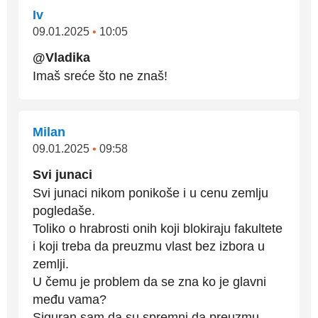
Iv
09.01.2025
•
10:05
@Vladika
Imaš sreće što ne znaš!
Milan
09.01.2025
•
09:58
Svi junaci
Svi junaci nikom ponikoše i u cenu zemlju
pogledaše.
Toliko o hrabrosti onih koji blokiraju fakultete
i koji treba da preuzmu vlast bez izbora u
zemlji.
U čemu je problem da se zna ko je glavni
među vama?
Siguran sam da su spremni da preuzmu