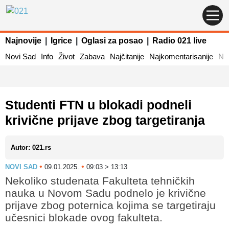
Najnovije
|
Igrice
|
Oglasi za posao
|
Radio 021 live
Novi Sad
Info
Život
Zabava
Najčitanije
Najkomentarisanije
Naj
Studenti FTN u blokadi podneli
krivične prijave zbog targetiranja
Autor: 021.rs
•
•
NOVI SAD
09.01.2025.
09:03 > 13:13
Nekoliko studenata Fakulteta tehničkih
nauka u Novom Sadu podnelo je krivične
prijave zbog poternica kojima se targetiraju
učesnici blokade ovog fakulteta.