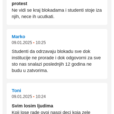
protest
Ne vidi se kraj blokadama i studenti stoje iza
njih, nece ih ucutkati.
Marko
09.01.2025
•
10:25
Studenti da odrzavaju blokadu sve dok
institucije ne prorade i dok odgovorni za sve
sto nas snalazi poslednjih 12 godina ne
budu u zatvorima.
Toni
09.01.2025
•
10:24
Svim losim ljudima
Koji lose rade ovoj nasoj deci koja zele