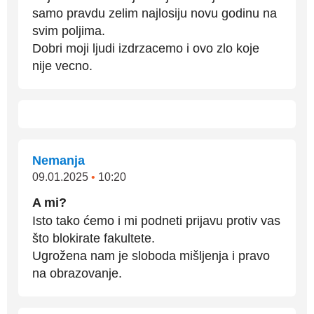
samo pravdu zelim najlosiju novu godinu na
svim poljima.
Dobri moji ljudi izdrzacemo i ovo zlo koje
nije vecno.
Nemanja
09.01.2025
•
10:20
A mi?
Isto tako ćemo i mi podneti prijavu protiv vas
što blokirate fakultete.
Ugrožena nam je sloboda mišljenja i pravo
na obrazovanje.