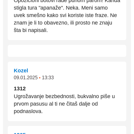
Opozicioni botovi rade punom parom! Kanda
stigla tura "apanaže". Neka. Meni samo
uvek smešno kako svi koriste iste fraze. Ne
znam je li to obavezno, ili prosto ne znaju
šta bi napisali.
Kozel
09.01.2025
•
13:33
1312
Ugrožavanje bezbednosti, bukvalno piše u
prvom pasusu al ti ne čitaš dalje od
podnaslova.