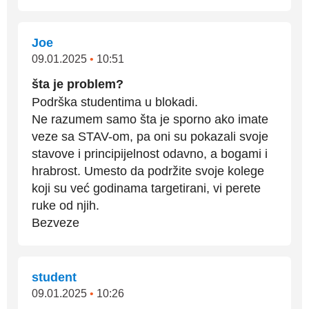
Joe
09.01.2025
•
10:51
šta je problem?
Podrška studentima u blokadi.
Ne razumem samo šta je sporno ako imate
veze sa STAV-om, pa oni su pokazali svoje
stavove i principijelnost odavno, a bogami i
hrabrost. Umesto da podržite svoje kolege
koji su već godinama targetirani, vi perete
ruke od njih.
Bezveze
student
09.01.2025
•
10:26