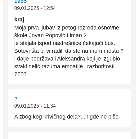
1965
09.01.2025
•
12:54
kraj
Moja prva ljubav iz petog razreda osnovne
škole Jovan Popović Liman 2
je stajala ispod nastrešnice čekajući bus.
Botovi šta bi vi radili da ste na mom mestu ?
i dalje podržavali Aleksandra koji je izgubio
svaki delić razuma.empatije i razboritosti
????
?
09.01.2025
•
11:34
A zbog kog krivičnog dela?...nigde ne piše