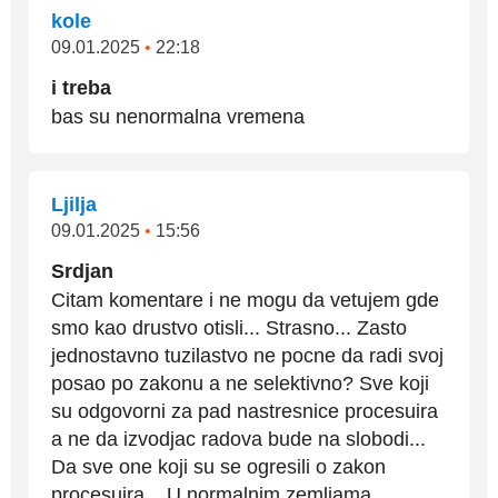
kole
09.01.2025
•
22:18
i treba
bas su nenormalna vremena
Ljilja
09.01.2025
•
15:56
Srdjan
Citam komentare i ne mogu da vetujem gde
smo kao drustvo otisli... Strasno... Zasto
jednostavno tuzilastvo ne pocne da radi svoj
posao po zakonu a ne selektivno? Sve koji
su odgovorni za pad nastresnice procesuira
a ne da izvodjac radova bude na slobodi...
Da sve one koji su se ogresili o zakon
procesuira... U normalnim zemljama