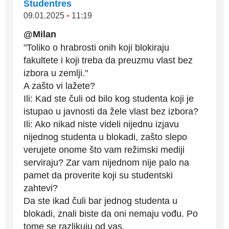
Studentres
09.01.2025
•
11:19
@Milan
"Toliko o hrabrosti onih koji blokiraju
fakultete i koji treba da preuzmu vlast bez
izbora u zemlji."
A zašto vi lažete?
Ili: Kad ste čuli od bilo kog studenta koji je
istupao u javnosti da žele vlast bez izbora?
Ili: Ako nikad niste videli nijednu izjavu
nijednog studenta u blokadi, zašto slepo
verujete onome što vam režimski mediji
serviraju? Zar vam nijednom nije palo na
pamet da proverite koji su studentski
zahtevi?
Da ste ikad čuli bar jednog studenta u
blokadi, znali biste da oni nemaju vođu. Po
tome se razlikuju od vas.