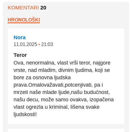
KOMENTARI
20
HRONOLOŠKI
Nora
11.01.2025
•
21:03
Teror
Ova, nenormalna, vlast vrši teror, najgore
vrste, nad mladim, divnim ljudima, koji se
bore za osnovna ljudska
prava.Omalovažavati,potcenjivati, pa i
mrzeti naše mlade ljude,našu budućnost,
našu decu, može samo ovakva, izopačena
vlast ogrezla u kriminal, lišena svake
ljudskosti!