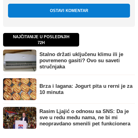
OSTAVI KOMENTAR
NAJČITANIJE U POSLEDNJIH
72H
Stalno držati uključenu klimu ili je
povremeno gasiti? Ovo su saveti
stručnjaka
Brza i lagana: Jogurt pita u rerni je za
10 minuta
Rasim Ljajić o odnosu sa SNS: Da je
sve u redu među nama, ne bi mi
neopravdano smenili pet funkcionera