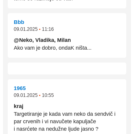
Bbb
09.01.2025
•
11:16
@Neko, Vladika, Milan
Ako vam je dobro, ondaK ništa...
1965
09.01.2025
•
10:55
kraj
Targetiranje je kada vam neko da sendvič i
par crvenih i vi navučete kapuljače
i nasrćete na nedužne ljude jasno ?