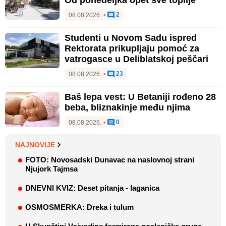
2
08.08.2026.
•
Studenti u Novom Sadu ispred
Rektorata prikupljaju pomoć za
vatrogasce u Deliblatskoj peščari
23
08.08.2026.
•
Baš lepa vest: U Betaniji rođeno 28
beba, bliznakinje među njima
0
08.08.2026.
•
NAJNOVIJE
FOTO: Novosadski Dunavac na naslovnoj strani
Njujork Tajmsa
DNEVNI KVIZ: Deset pitanja - laganica
OSMOSMERKA: Dreka i tulum