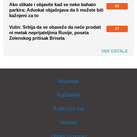
Ako slikate i objavite kad se neko bahato
80
parkira: Advokat objašnjava da li možete biti
kažnjeni za to
Vulin: Srbija da se obaveže da neće prodati
77
ni metak neprijateljima Rusije, poseta
Zelenskog pritisak Brisela
VIDI OSTALE
Najnovije
Najčitanije
Radio 021 live
Shopins
Oglasi za posao