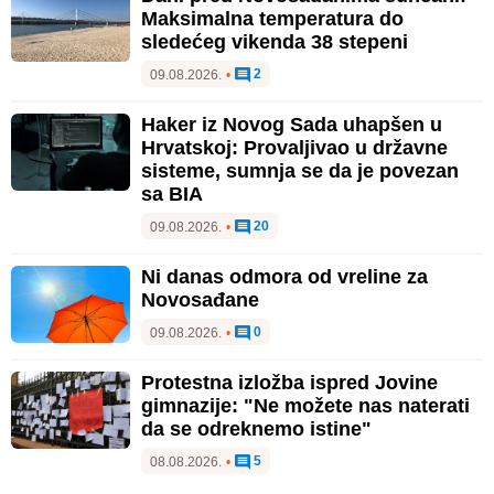
Maksimalna temperatura do
sledećeg vikenda 38 stepeni
2
09.08.2026.
•
Haker iz Novog Sada uhapšen u
Hrvatskoj: Provaljivao u državne
sisteme, sumnja se da je povezan
sa BIA
20
09.08.2026.
•
Ni danas odmora od vreline za
Novosađane
0
09.08.2026.
•
Protestna izložba ispred Jovine
gimnazije: "Ne možete nas naterati
da se odreknemo istine"
5
08.08.2026.
•