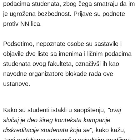
podacima studenata, zbog čega smatraju da im
je ugrožena bezbednost. Prijave su podnete
protiv NN lica.
Podsetimo, nepoznate osobe su sastavile i
objavile dve liste sa imenima i ličnim podacima
studenata ovog fakulteta, označivši ih kao
navodne organizatore blokade rada ove
ustanove.
Kako su studenti istakli u saopštenju,
"ovaj
slučaj je deo šireg konteksta kampanje
diskreditacije studenata koja se",
kako kažu,
"već nedeljama sprovodi u pojedinim medijima