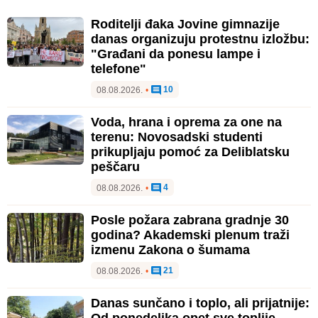
Roditelji đaka Jovine gimnazije
danas organizuju protestnu izložbu:
"Građani da ponesu lampe i
telefone"
10
08.08.2026.
•
Voda, hrana i oprema za one na
terenu: Novosadski studenti
prikupljaju pomoć za Deliblatsku
peščaru
4
08.08.2026.
•
Posle požara zabrana gradnje 30
godina? Akademski plenum traži
izmenu Zakona o šumama
21
08.08.2026.
•
Danas sunčano i toplo, ali prijatnije:
Od ponedeljka opet sve toplije