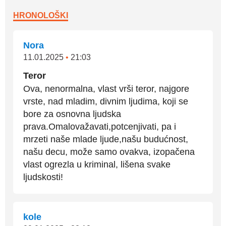
HRONOLOŠKI
Nora
11.01.2025
•
21:03
Teror
Ova, nenormalna, vlast vrši teror, najgore
vrste, nad mladim, divnim ljudima, koji se
bore za osnovna ljudska
prava.Omalovažavati,potcenjivati, pa i
mrzeti naše mlade ljude,našu budućnost,
našu decu, može samo ovakva, izopačena
vlast ogrezla u kriminal, lišena svake
ljudskosti!
kole