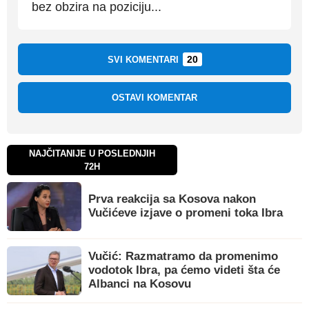
bez obzira na poziciju...
20
SVI KOMENTARI
OSTAVI KOMENTAR
NAJČITANIJE U POSLEDNJIH
72H
Prva reakcija sa Kosova nakon
Vučićeve izjave o promeni toka Ibra
Vučić: Razmatramo da promenimo
vodotok Ibra, pa ćemo videti šta će
Albanci na Kosovu