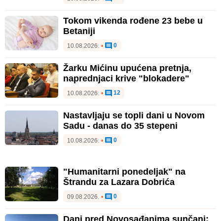
Tokom vikenda rođene 23 bebe u
Betaniji
0
10.08.2026.
•
Žarku Mićinu upućena pretnja,
naprednjaci krive "blokadere"
12
10.08.2026.
•
Nastavljaju se topli dani u Novom
Sadu - danas do 35 stepeni
0
10.08.2026.
•
"Humanitarni ponedeljak" na
Štrandu za Lazara Dobrića
0
09.08.2026.
•
Dani pred Novosađanima sunčani: