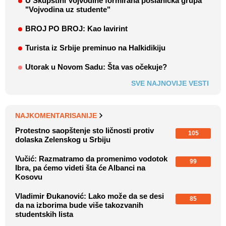
U Skupštini Vojvodine formirana poslanička grupa
"Vojvodina uz studente"
BROJ PO BROJ: Kao lavirint
Turista iz Srbije preminuo na Halkidikiju
Utorak u Novom Sadu: Šta vas očekuje?
SVE NAJNOVIJE VESTI
NAJKOMENTARISANIJE
Protestno saopštenje sto ličnosti protiv
105
dolaska Zelenskog u Srbiju
Vučić: Razmatramo da promenimo vodotok
99
Ibra, pa ćemo videti šta će Albanci na
Kosovu
Vladimir Đukanović: Lako može da se desi
85
da na izborima bude više takozvanih
studentskih lista