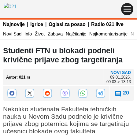
Najnovije
|
Igrice
|
Oglasi za posao
|
Radio 021 live
Novi Sad
Info
Život
Zabava
Najčitanije
Najkomentarisanije
Naj
Studenti FTN u blokadi podneli
krivične prijave zbog targetiranja
NOVI SAD
Autor
:
021.rs
09.01.2025.
09:03 > 13:13
20
Nekoliko studenata Fakulteta tehničkih
nauka u Novom Sadu podnelo je krivične
prijave zbog poternica kojima se targetiraju
učesnici blokade ovog fakulteta.