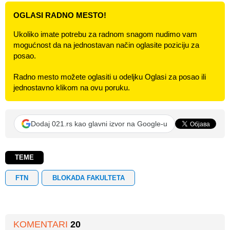
OGLASI RADNO MESTO!
Ukoliko imate potrebu za radnom snagom nudimo vam
mogućnost da na jednostavan način oglasite poziciju za
posao.
Radno mesto možete oglasiti u odeljku Oglasi za posao ili
jednostavno klikom na ovu poruku.
Dodaj 021.rs kao glavni izvor na Google-u
TEME
FTN
BLOKADA FAKULTETA
KOMENTARI
20