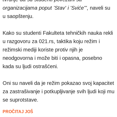
organizacijama poput 'Stav' i 'Sviće'"
, naveli su
u saopštenju.
Kako su studenti Fakulteta tehničkih nauka rekli
u razgovoru za 021.rs, taktika koju režim i
režimski mediji koriste protiv njih je
neodgovorna i može biti i opasna, posebno
kada su ljudi ostrašćeni.
Oni su naveli da je režim pokazao svoj kapacitet
za zastrašivanje i potkupljivanje svih ljudi koji mu
se suprotstave.
PROČITAJ JOŠ