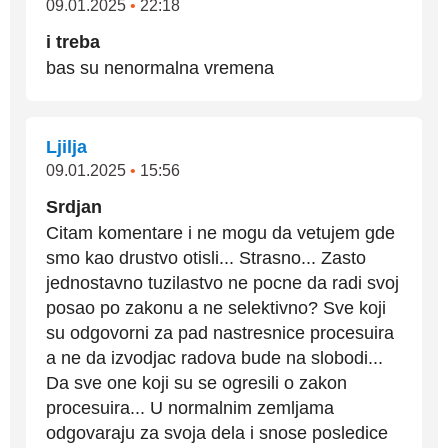
09.01.2025
•
22:18
i treba
bas su nenormalna vremena
Ljilja
09.01.2025
•
15:56
Srdjan
Citam komentare i ne mogu da vetujem gde
smo kao drustvo otisli... Strasno... Zasto
jednostavno tuzilastvo ne pocne da radi svoj
posao po zakonu a ne selektivno? Sve koji
su odgovorni za pad nastresnice procesuira
a ne da izvodjac radova bude na slobodi...
Da sve one koji su se ogresili o zakon
procesuira... U normalnim zemljama
odgovaraju za svoja dela i snose posledice