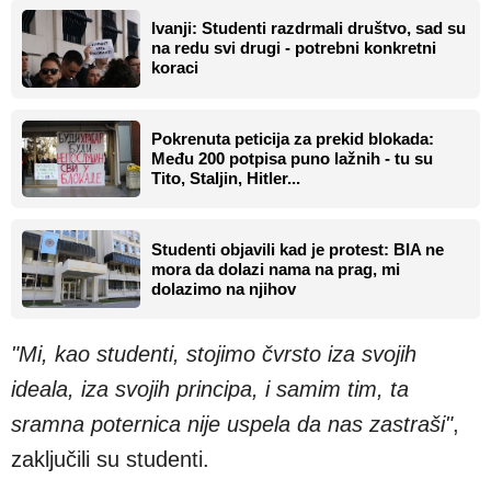
Ivanji: Studenti razdrmali društvo, sad su
na redu svi drugi - potrebni konkretni
koraci
Pokrenuta peticija za prekid blokada:
Među 200 potpisa puno lažnih - tu su
Tito, Staljin, Hitler...
Studenti objavili kad je protest: BIA ne
mora da dolazi nama na prag, mi
dolazimo na njihov
"Mi, kao studenti, stojimo čvrsto iza svojih
ideala, iza svojih principa, i samim tim, ta
sramna poternica nije uspela da nas zastraši"
,
zaključili su studenti.