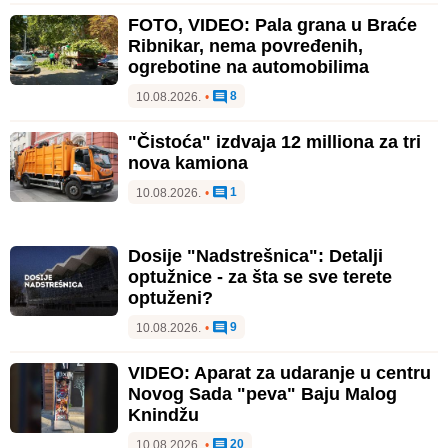
FOTO, VIDEO: Pala grana u Braće
Ribnikar, nema povređenih,
ogrebotine na automobilima
8
10.08.2026.
•
"Čistoća" izdvaja 12 milliona za tri
nova kamiona
1
10.08.2026.
•
Dosije "Nadstrešnica": Detalji
optužnice - za šta se sve terete
optuženi?
9
10.08.2026.
•
VIDEO: Aparat za udaranje u centru
Novog Sada "peva" Baju Malog
Knindžu
20
10.08.2026.
•