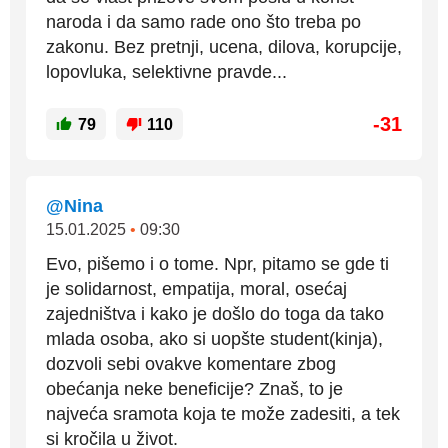
naroda i da samo rade ono što treba po
zakonu. Bez pretnji, ucena, dilova, korupcije,
lopovluka, selektivne pravde...
-31
79
110
@Nina
15.01.2025
•
09:30
Evo, pišemo i o tome. Npr, pitamo se gde ti
je solidarnost, empatija, moral, osećaj
zajedništva i kako je došlo do toga da tako
mlada osoba, ako si uopšte student(kinja),
dozvoli sebi ovakve komentare zbog
obećanja neke beneficije? Znaš, to je
najveća sramota koja te može zadesiti, a tek
si kročila u život.