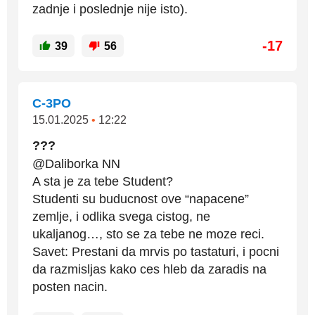
zadnje i poslednje nije isto).
-17
39
56
C-3PO
15.01.2025
•
12:22
???
@Daliborka NN
A sta je za tebe Student?
Studenti su buducnost ove “napacene”
zemlje, i odlika svega cistog, ne
ukaljanog…, sto se za tebe ne moze reci.
Savet: Prestani da mrvis po tastaturi, i pocni
da razmisljas kako ces hleb da zaradis na
posten nacin.