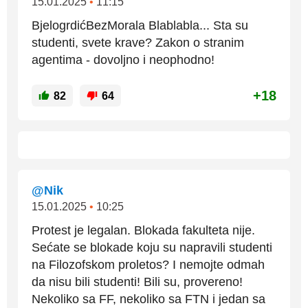
15.01.2025
•
11:15
BjelogrdićBezMorala Blablabla... Sta su
studenti, svete krave? Zakon o stranim
agentima - dovoljno i neophodno!
+18
82
64
@Nik
15.01.2025
•
10:25
Protest je legalan. Blokada fakulteta nije.
Sećate se blokade koju su napravili studenti
na Filozofskom proletos? I nemojte odmah
da nisu bili studenti! Bili su, provereno!
Nekoliko sa FF, nekoliko sa FTN i jedan sa