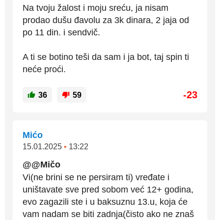
Na tvoju žalost i moju sreću, ja nisam
prodao dušu đavolu za 3k dinara, 2 jaja od
po 11 din. i sendvič.
A ti se botino teši da sam i ja bot, taj spin ti
neće proći.
-23
36
59
Mićo
15.01.2025
•
13:22
@@Mičo
Vi(ne brini se ne persiram ti) vređate i
uništavate sve pred sobom već 12+ godina,
evo zagazili ste i u baksuznu 13.u, koja će
vam nadam se biti zadnja(čisto ako ne znaš