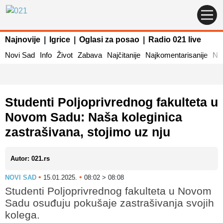
Najnovije
|
Igrice
|
Oglasi za posao
|
Radio 021 live
Novi Sad
Info
Život
Zabava
Najčitanije
Najkomentarisanije
Naj
Studenti Poljoprivrednog fakulteta u
Novom Sadu: Naša koleginica
zastrašivana, stojimo uz nju
Autor: 021.rs
•
•
NOVI SAD
15.01.2025.
08:02 > 08:08
Studenti Poljoprivrednog fakulteta u Novom
Sadu osuđuju pokušaje zastrašivanja svojih
kolega.