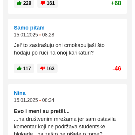
+68
229
161
Samo pitam
15.01.2025
•
08:28
Jel' to zastrašuju oni crnokapuljaši što
hodaju po ruci na onoj karikaturi?
-46
117
163
Nina
15.01.2025
•
08:24
Evo i meni su pretili...
...na društvenim mrežama jer sam ostavila
komentar koji ne podržava studentske
blokade...pa zašto ne pišete o tome?....