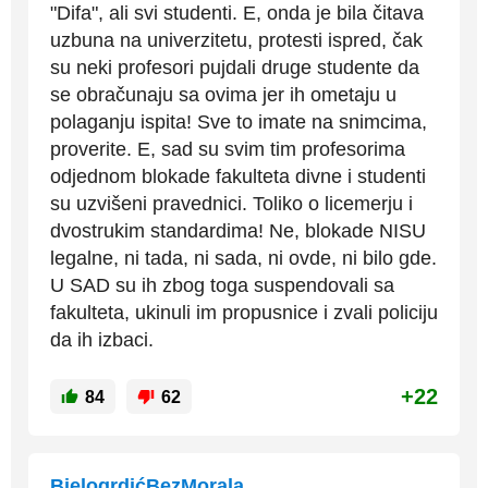
"Difa", ali svi studenti. E, onda je bila čitava
uzbuna na univerzitetu, protesti ispred, čak
su neki profesori pujdali druge studente da
se obračunaju sa ovima jer ih ometaju u
polaganju ispita! Sve to imate na snimcima,
proverite. E, sad su svim tim profesorima
odjednom blokade fakulteta divne i studenti
su uzvišeni pravednici. Toliko o licemerju i
dvostrukim standardima! Ne, blokade NISU
legalne, ni tada, ni sada, ni ovde, ni bilo gde.
U SAD su ih zbog toga suspendovali sa
fakulteta, ukinuli im propusnice i zvali policiju
da ih izbaci.
+22
84
62
BjelogrdićBezMorala