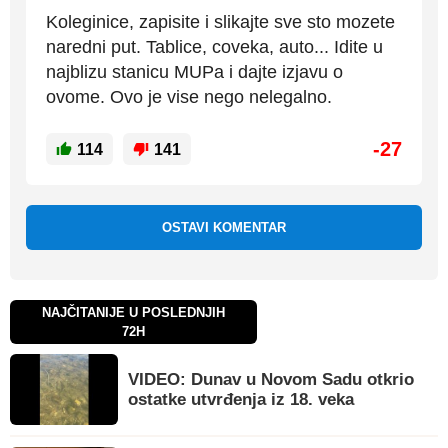
Koleginice, zapisite i slikajte sve sto mozete
naredni put. Tablice, coveka, auto... Idite u
najblizu stanicu MUPa i dajte izjavu o
ovome. Ovo je vise nego nelegalno.
-27
114
141
OSTAVI KOMENTAR
NAJČITANIJE U POSLEDNJIH
72H
VIDEO: Dunav u Novom Sadu otkrio
ostatke utvrđenja iz 18. veka