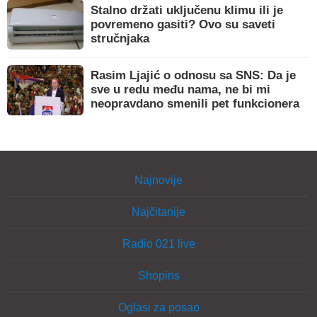
Stalno držati uključenu klimu ili je
povremeno gasiti? Ovo su saveti
stručnjaka
Rasim Ljajić o odnosu sa SNS: Da je
sve u redu među nama, ne bi mi
neopravdano smenili pet funkcionera
Najnovije
Najčitanije
Radio 021 live
Shopins
Oglasi za posao