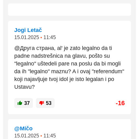
Jogi Letač
15.01.2025
•
11:45
@Друга страна, al' je zato legalno da ti
padne nadstrešnica na glavu, pošto su
"legalno" uštedeli pare na poslu da bi mogli
da ih "legalno" maznu? A i ovaj "referendum"
koji najavljuje tvoj idol je isto legalan i po
Ustavu?
-16
37
53
@Mičo
15.01.2025
•
11:45