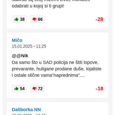
odabrati u kojoj si ti grupi!
-28
38
66
Mičo
15.01.2025
•
11:25
@@Nik
Da samo što u SAD policija ne štiti lopove,
prevarante, huligane prodane duše, lojaliste
i ostale slične vama"naprednima"....
-18
54
72
Daliborka NN