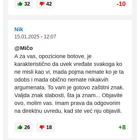
-10
32
42
Nik
15.01.2025
•
12:07
@Mičo
A za vas, opozicione botove, je
karakteristično da uvek vređate svakoga ko
ne misli kao vi, mada pojma nemate ko je ta
odobs i mada obično nemate nikakvih
argumenata. To vam je gotovo zaštitni znak.
Valjda znak slabosti, šta ja znam... Objavite
ovo, molim vas. Imam prava da odgovorim
na direktnu uvredu, kad ste već nju objavili.
+8
26
18