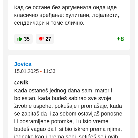
Кад се остане без аргумената онда иде
класично вређање: хулигани, лојалисти,
сендвичари и томе слично.
+8
35
27
Jovica
15.01.2025
•
11:33
@Nik
Kada ostaneš jednog dana sam, mator i
bolestan, kada budeš sabirao sve svoje
životne uspehe, pokušaje i promašaje, kada
se zapitaš da li za sobom ostavljaš ponosne
ili posramljene potomke, i u isto vreme
budeš vagao da li si bio iskren prema njima,
jednako kao i prema sebi, setićeš se i ovih