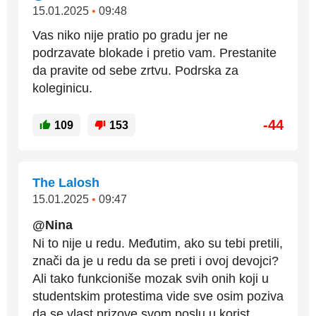
15.01.2025
•
09:48
Vas niko nije pratio po gradu jer ne
podrzavate blokade i pretio vam. Prestanite
da pravite od sebe zrtvu. Podrska za
koleginicu.
-44
109
153
The Lalosh
15.01.2025
•
09:47
@Nina
Ni to nije u redu. Međutim, ako su tebi pretili,
znači da je u redu da se preti i ovoj devojci?
Ali tako funkcioniše mozak svih onih koji u
studentskim protestima vide sve osim poziva
da se vlast prizove svom poslu u korist