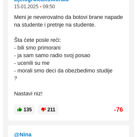
15.01.2025
•
09:50
Meni je neverovatno da botovi brane napade
na studente i pretnje na studente.
Šta ćete posle reći:
- bili smo primorani
- ja sam samo radio svoj posao
- ucenili su me
- morali smo deci da obezbedimo studije
?
Nastavi niz!
-76
135
211
@Nina