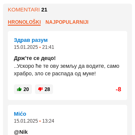
KOMENTARI
21
HRONOLOŠKI
NAJPOPULARNIJI
Здрав разум
15.01.2025
•
21:41
Држ'те се децо!
..Ускоро ће те ову земљу да водите, само
храбро, зло се распада од муке!
-8
20
28
Mićo
15.01.2025
•
13:24
@Nik