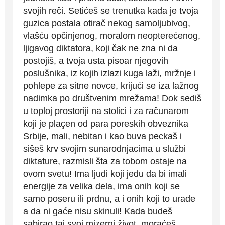
svojih reči. Setićeš se trenutka kada je tvoja
guzica postala otirač nekog samoljubivog,
vlašću opčinjenog, moralom neopterećenog,
ljigavog diktatora, koji čak ne zna ni da
postojiš, a tvoja usta pisoar njegovih
poslušnika, iz kojih izlazi kuga laži, mržnje i
pohlepe za sitne novce, krijući se iza lažnog
nadimka po društvenim mrežama! Dok sediš
u toploj prostoriji na stolici i za računarom
koji je plaçen od para poreskih obveznika
Srbije, mali, nebitan i kao buva peckaš i
sišeš krv svojim sunarodnjacima u službi
diktature, razmisli šta za tobom ostaje na
ovom svetu! Ima ljudi koji jedu da bi imali
energije za velika dela, ima onih koji se
samo poseru ili prdnu, a i onih koji to urade
a da ni gaće nisu skinuli! Kada budeš
sabirao taj svoj mizerni život, moraćeš