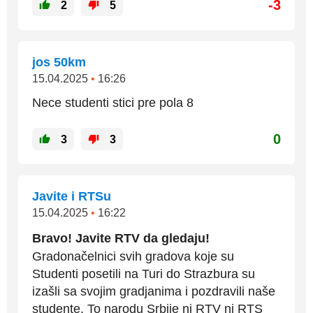
-3
2
5
jos 50km
15.04.2025
•
16:26
Nece studenti stici pre pola 8
0
3
3
Javite i RTSu
15.04.2025
•
16:22
Bravo! Javite RTV da gledaju!
Gradonačelnici svih gradova koje su
Studenti posetili na Turi do Strazbura su
izašli sa svojim gradjanima i pozdravili naše
studente. To narodu Srbije ni RTV ni RTS