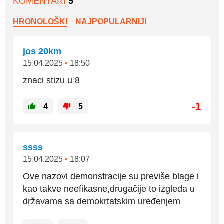
KOMENTARI
5
HRONOLOŠKI
NAJPOPULARNIJI
jos 20km
15.04.2025
•
18:50
znaci stizu u 8
-1
4
5
ssss
15.04.2025
•
18:07
Ove nazovi demonstracije su previše blage i
kao takve neefikasne,drugačije to izgleda u
državama sa demokrtatskim uređenjem