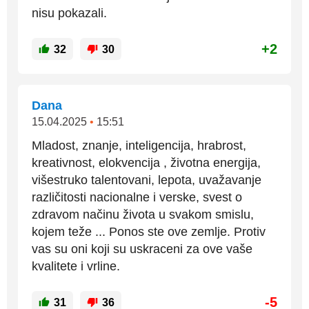
nisu pokazali.
+2
32
30
Dana
15.04.2025
•
15:51
Mladost, znanje, inteligencija, hrabrost,
kreativnost, elokvencija , životna energija,
višestruko talentovani, lepota, uvažavanje
različitosti nacionalne i verske, svest o
zdravom načinu života u svakom smislu,
kojem teže ... Ponos ste ove zemlje. Protiv
vas su oni koji su uskraceni za ove vaše
kvalitete i vrline.
-5
31
36