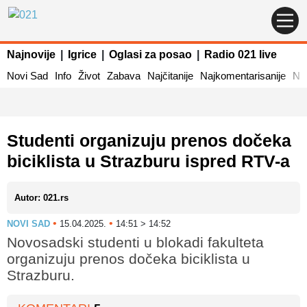
Najnovije
|
Igrice
|
Oglasi za posao
|
Radio 021 live
Novi Sad
Info
Život
Zabava
Najčitanije
Najkomentarisanije
Naj
Studenti organizuju prenos dočeka
biciklista u Strazburu ispred RTV-a
Autor: 021.rs
•
•
NOVI SAD
15.04.2025.
14:51 > 14:52
Novosadski studenti u blokadi fakulteta
organizuju prenos dočeka biciklista u
Strazburu.