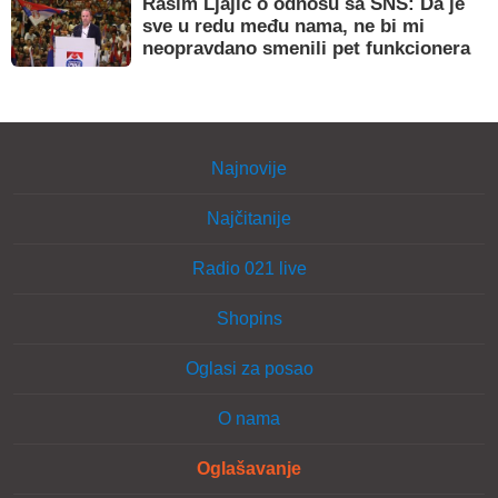
Rasim Ljajić o odnosu sa SNS: Da je
sve u redu među nama, ne bi mi
neopravdano smenili pet funkcionera
Najnovije
Najčitanije
Radio 021 live
Shopins
Oglasi za posao
O nama
Oglašavanje