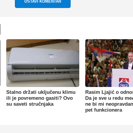
OSTAVI KOMENTAR
Stalno držati uključenu klimu
Rasim Ljajić o odno
ili je povremeno gasiti? Ovo
Da je sve u redu m
su saveti stručnjaka
ne bi mi neopravdan
pet funkcionera