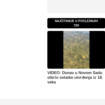
NAJČITANIJE U POSLEDNJIH
72H
VIDEO: Dunav u Novom Sadu
otkrio ostatke utvrđenja iz 18.
veka