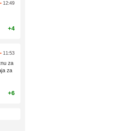
•
12:49
+4
•
11:53
znu za
aja za
+6