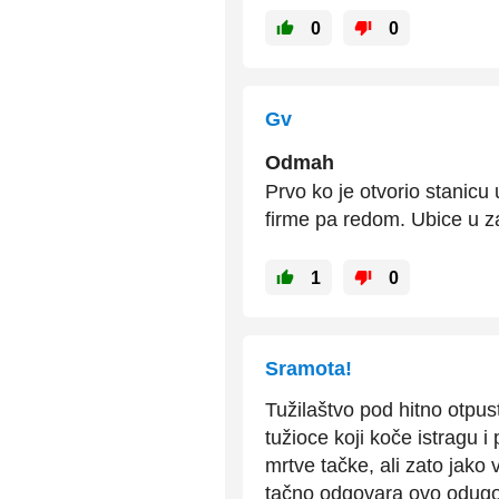
0
0
Gv
Odmah
Prvo ko je otvorio stanicu
firme pa redom. Ubice u 
1
0
Sramota!
Tužilaštvo pod hitno otpust
tužioce koji koče istragu 
mrtve tačke, ali zato jak
tačno odgovara ovo odug