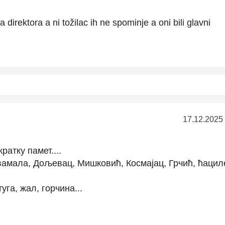
 direktora a ni tožilac ih ne spominje a oni bili glavni
17.12.2025
ратку памет....
вамала, Дољевац, Мишковић, Космајац, Грчић, ћацил
га, жал, горчина...