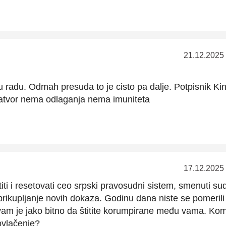
21.12.2025
 u radu. Odmah presuda to je cisto pa dalje. Potpisnik Ki
zatvor nema odlaganja nema imuniteta
17.12.2025
iti i resetovati ceo srpski pravosudni sistem, smenuti sudi
i prikupljanje novih dokaza. Godinu dana niste se pomerili
o vam je jako bitno da štitite korumpirane među vama. Ko
ovlačenje?