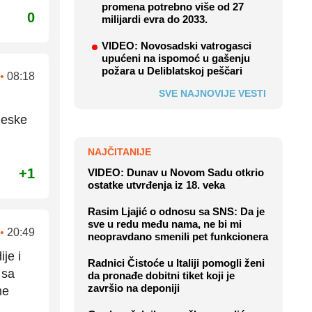
promena potrebno više od 27
0
milijardi evra do 2033.
VIDEO: Novosadski vatrogasci
upućeni na ispomoć u gašenju
požara u Deliblatskoj peščari
•
08:18
SVE NAJNOVIJE VESTI
neske
NAJČITANIJE
+1
VIDEO: Dunav u Novom Sadu otkrio
ostatke utvrđenja iz 18. veka
Rasim Ljajić o odnosu sa SNS: Da je
sve u redu među nama, ne bi mi
•
20:49
neopravdano smenili pet funkcionera
je i
Radnici Čistoće u Italiji pomogli ženi
 sa
da pronađe dobitni tiket koji je
završio na deponiji
me