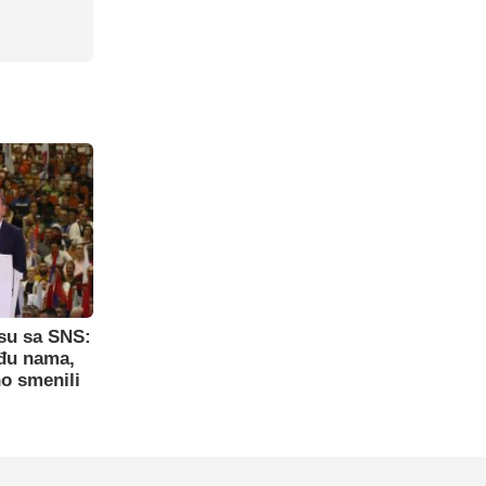
su sa SNS:
eđu nama,
o smenili