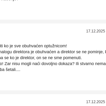
17.12.2025
ti ko je sve obuhvaćen optužnicom!
nalogu direktora je obuhvaćen a direktor se ne pominje,
na se ko je direktor, on se ne sme pomenuti.
tvo! Zar nisu mogli naći dovoljno dokaza? Ili stvarno nema
a šetali....
17.12.2025