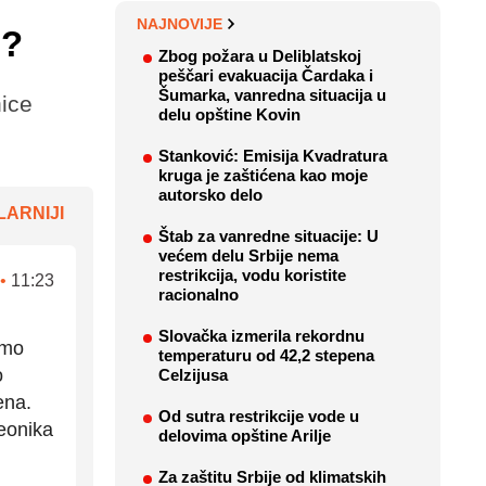
NAJNOVIJE
"?
Zbog požara u Deliblatskoj
peščari evakuacija Čardaka i
Šumarka, vanredna situacija u
ice
delu opštine Kovin
Stanković: Emisija Kvadratura
kruga je zaštićena kao moje
autorsko delo
ARNIJI
Štab za vanredne situacije: U
većem delu Srbije nema
restrikcija, vodu koristite
•
11:23
racionalno
Slovačka izmerila rekordnu
amo
temperaturu od 42,2 stepena
o
Celzijusa
ena.
Od sutra restrikcije vode u
eonika
delovima opštine Arilje
Za zaštitu Srbije od klimatskih