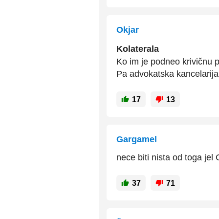
Okjar
Kolaterala
Ko im je podneo krivičnu p
Pa advokatska kancelarija k
17
13
Gargamel
nece biti nista od tog
37
71