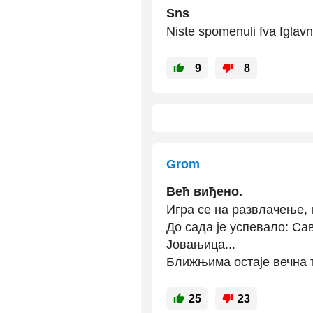
Sns
Niste spomenuli fva fglavna
9
8
Grom
Већ виђено.
Игра се на развлачење, к
До сада је успевало: Са
Јовањица...
Ближњима остаје вечна ту
25
23