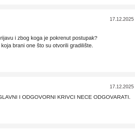
17.12.2025
rijavu i zbog koga je pokrenut postupak?
oja brani one što su otvorili gradilište.
17.12.2025
a jel GLAVNI I ODGOVORNI KRIVCI NECE ODGOVARATI.