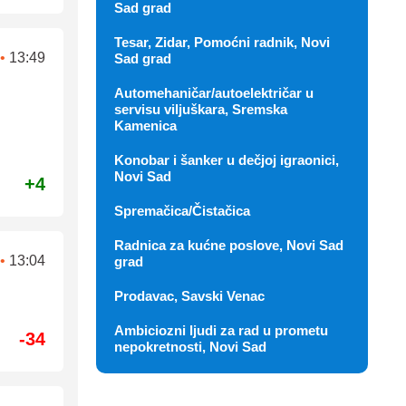
Sad grad
Tesar, Zidar, Pomoćni radnik, Novi
•
13:49
Sad grad
Automehaničar/autoelektričar u
servisu viljuškara, Sremska
Kamenica
Konobar i šanker u dečjoj igraonici,
Novi Sad
+4
Spremačica/Čistačica
Radnica za kućne poslove, Novi Sad
•
13:04
grad
Prodavac, Savski Venac
Ambiciozni ljudi za rad u prometu
-34
nepokretnosti, Novi Sad