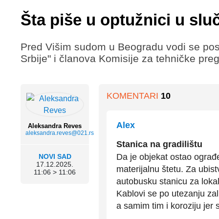
Šta piše u optužnici u sl
Pred Višim sudom u Beogradu vodi se post
Srbije" i članova Komisije za tehničke pr
KOMENTARI
10
Alex
Aleksandra Reves
aleksandra.reves@021.rs
Stanica na gradilištu
Da je objekat ostao ograđe
NOVI SAD
17.12.2025.
materijalnu štetu. Za ubist
11:06 > 11:06
autobusku stanicu za lokal
Kablovi se po utezanju za
a samim tim i koroziju jer