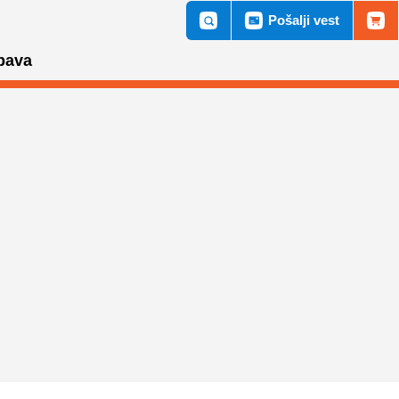
Pošalji vest
bava