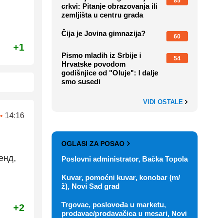
85
crkvi: Pitanje obrazovanja ili
zemljišta u centru grada
Čija je Jovina gimnazija?
60
+1
Pismo mladih iz Srbije i
54
Hrvatske povodom
godišnjice od "Oluje": I dalje
smo susedi
VIDI OSTALE
•
14:16
OGLASI ZA POSAO
енд,
Poslovni administrator, Bačka Topola
Kuvar, pomoćni kuvar, konobar (m/
ž), Novi Sad grad
Trgovac, poslovođa u marketu,
+2
prodavac/prodavačica u mesari, Novi