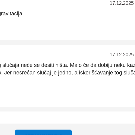
17.12.2025
ravitacija.
17.12.2025
g slučaja neće se desiti ništa. Malo će da dobiju neku ka
to. Jer nesrećan slučaj je jedno, a iskorišćavanje tog sluč