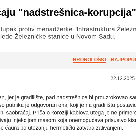
učaju "nadstrešnica-korupcija
upak protiv menadžerke "Infrastruktura Železn
eglede Železničke stanice u Novom Sadu.
HRONOLOŠKI
NAJPOPUL
22.12.2025
n, jer je gradilište, pad nadstrešnice bi prouzrokovao s
vo putnika je odgovoran onaj koji je na gradilištu postavi
ni saobraćaj. Priča o koroziji kablova utega je ne primer
livaju injekcijom masom koja onemogućava prisustvo kis
 se čaura po utezanju hermetički zatvara zalivanjem.