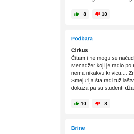
8
10
Podbara
Cirkus
Čitam i ne mogu se načudi
Menadžer koji je radio po 
nema nikakvu krivicu.... Z
Smejurija šta radi tužilaš
dokaza pa su studenti džab
10
8
Brine