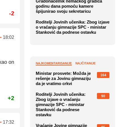
Gradonačelnik nemačkog gradića
godinu dana pomoću kamere
špijunirao svoju sekretaricu
-2
Roditelji Jovinih učenika: Zbog izjave
o vraćanju gimnazije SPC - ministar
Stanković da podnese ostavku
•
18:02
 kao on
NAJKOMENTARISANIJE
NAJČITANIJE
Ministar prosvete: Možda je
164
rešenje za Jovinu gimnaziju
da je vratimo crkvi
Roditelji Jovinih učenika:
90
+2
Zbog izjave o vraćanju
gimnazije SPC - ministar
Stanković da podnese
ostavku
•
17:32
Vraćanje Jovine gimnazije