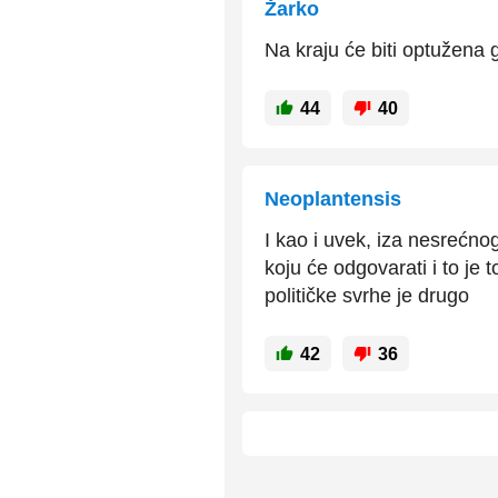
Žarko
Na kraju će biti optužena g
44
40
Neoplantensis
I kao i uvek, iza nesrećno
koju će odgovarati i to je 
političke svrhe je drugo
42
36