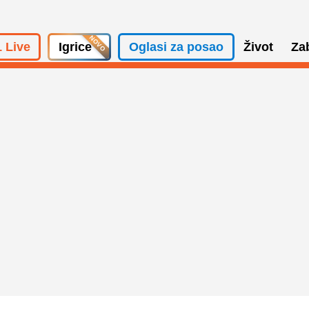
 Live
Igrice
Oglasi za posao
Život
Za