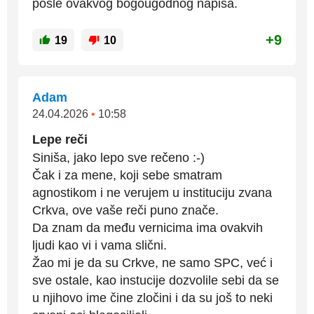
posle ovakvog bogougodnog napisa.
+9
19
10
Adam
24.04.2026
•
10:58
Lepe reči
Siniša, jako lepo sve rečeno :-)
Čak i za mene, koji sebe smatram
agnostikom i ne verujem u instituciju zvana
Crkva, ove vaše reči puno znače.
Da znam da među vernicima ima ovakvih
ljudi kao vi i vama slični.
Žao mi je da su Crkve, ne samo SPC, već i
sve ostale, kao instucije dozvolile sebi da se
u njihovo ime čine zločini i da su još to neki