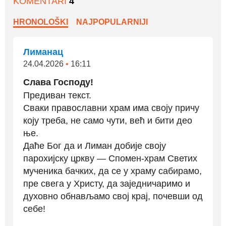
KOMENTARI
4
HRONOLOŠKI
NAJPOPULARNIJI
Лиманац
24.04.2026
•
16:11
Слава Господу!
Предиван текст.
Сваки православни храм има своју причу
коју треба, не само чути, већ и бити део
ње.
Даће Бог да и Лиман добије своју
парохијску цркву — Спомен-храм Светих
мученика бачких, да се у храму сабирамо,
пре свега у Христу, да заједничаримо и
духовно обнављамо свој крај, почевши од
себе!