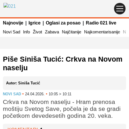
Najnovije
|
Igrice
|
Oglasi za posao
|
Radio 021 live
Novi Sad
Info
Život
Zabava
Najčitanije
Najkomentarisanije
Naj
Piše Siniša Tucić: Crkva na Novom
naselju
Autor: Siniša Tucić
•
•
NOVI SAD
24.04.2026.
10:05 > 10:11
Crkva na Novom naselju - Hram prenosa
moštiju Svetog Save, počela je da se gradi
početkom devedesetih godina 20. veka.