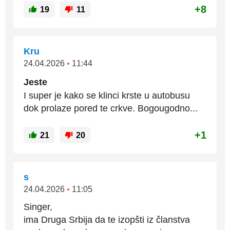
+8
19
11
Kru
24.04.2026
•
11:44
Jeste
I super je kako se klinci krste u autobusu
dok prolaze pored te crkve. Bogougodno...
+1
21
20
s
24.04.2026
•
11:05
Singer,
ima Druga Srbija da te izopšti iz članstva