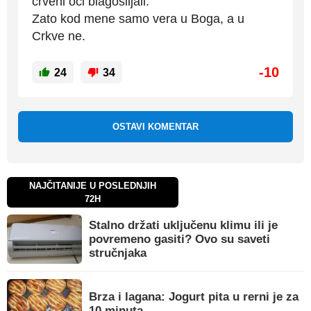
crveni oci blagosiljali.
Zato kod mene samo vera u Boga, a u
Crkve ne.
-10
24
34
OSTAVI KOMENTAR
NAJČITANIJE U POSLEDNJIH
72H
Stalno držati uključenu klimu ili je
povremeno gasiti? Ovo su saveti
stručnjaka
Brza i lagana: Jogurt pita u rerni je za
10 minuta