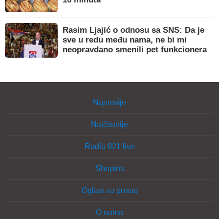
Rasim Ljajić o odnosu sa SNS: Da je
sve u redu među nama, ne bi mi
neopravdano smenili pet funkcionera
Najnovije
Najčitanije
Radio 021 live
Shopins
Oglasi za posao
O nama