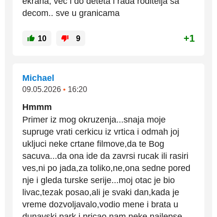
ekrana, vec i do deteta i rada roditelja sa
decom.. sve u granicama
+1
10
9
Michael
09.05.2026
•
16:20
Hmmm
Primer iz mog okruzenja...snaja moje
supruge vrati cerkicu iz vrtica i odmah joj
ukljuci neke crtane filmove,da te Bog
sacuva...da ona ide da zavrsi rucak ili rasiri
ves,ni po jada,za toliko,ne,ona sedne pored
nje i gleda turske serije...moj otac je bio
livac,tezak posao,ali je svaki dan,kada je
vreme dozvoljavalo,vodio mene i brata u
dunavski park i pricao nam neke najlepse