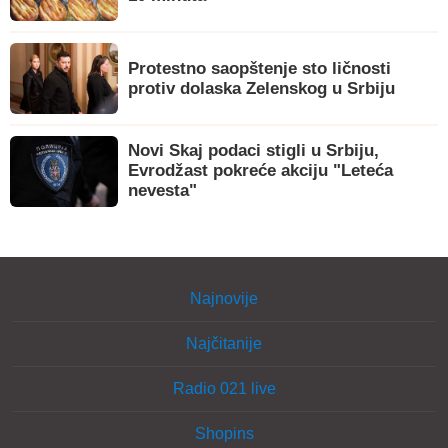
Protestno saopštenje sto ličnosti
protiv dolaska Zelenskog u Srbiju
Novi Skaj podaci stigli u Srbiju,
Evrodžast pokreće akciju "Leteća
nevesta"
Najnovije
Najčitanije
Radio 021 live
Shopins