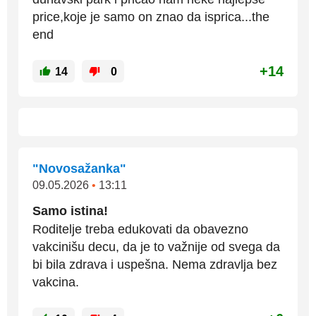
price,koje je samo on znao da isprica...the
end
+14
14
0
"Novosažanka"
09.05.2026
•
13:11
Samo istina!
Roditelje treba edukovati da obavezno
vakcinišu decu, da je to važnije od svega da
bi bila zdrava i uspešna. Nema zdravlja bez
vakcina.