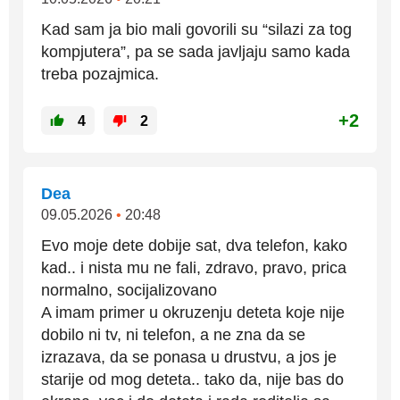
Kad sam ja bio mali govorili su “silazi za tog
kompjutera”, pa se sada javljaju samo kada
treba pozajmica.
+2
4
2
Dea
09.05.2026
•
20:48
Evo moje dete dobije sat, dva telefon, kako
kad.. i nista mu ne fali, zdravo, pravo, prica
normalno, socijalizovano
A imam primer u okruzenju deteta koje nije
dobilo ni tv, ni telefon, a ne zna da se
izrazava, da se ponasa u drustvu, a jos je
starije od mog deteta.. tako da, nije bas do