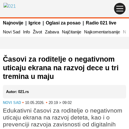
Najnovije
|
Igrice
|
Oglasi za posao
|
Radio 021 live
Novi Sad
Info
Život
Zabava
Najčitanije
Najkomentarisanije
Naj
Časovi za roditelje o negativnom
uticaju ekrana na razvoj dece u tri
tremina u maju
Autor: 021.rs
•
•
NOVI SAD
10.05.2026.
20:19 > 09:02
Edukativni časovi za roditelje o negativnom
uticaju ekrana na razvoj deteta, kao i o
prevenciji razvoja zavisnosti od digitalnih