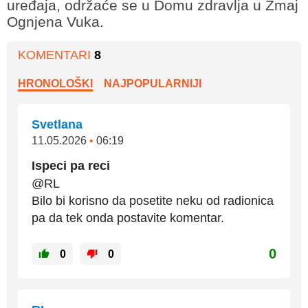
uređaja, održaće se u Domu zdravlja u Zmaj
Ognjena Vuka.
KOMENTARI
8
HRONOLOŠKI
NAJPOPULARNIJI
Svetlana
11.05.2026
•
06:19
Ispeci pa reci
@RL
Bilo bi korisno da posetite neku od radionica
pa da tek onda postavite komentar.
0
0
0