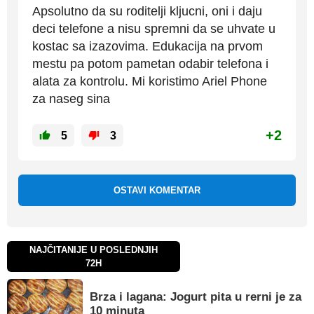
Apsolutno da su roditelji kljucni, oni i daju
deci telefone a nisu spremni da se uhvate u
kostac sa izazovima. Edukacija na prvom
mestu pa potom pametan odabir telefona i
alata za kontrolu. Mi koristimo Ariel Phone
za naseg sina
+2
5
3
OSTAVI KOMENTAR
NAJČITANIJE U POSLEDNJIH
72H
Brza i lagana: Jogurt pita u rerni je za
10 minuta