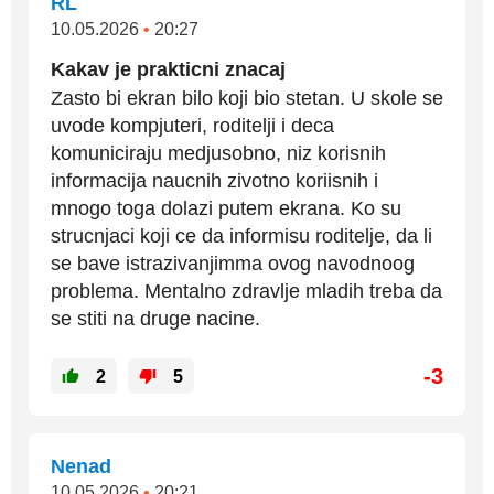
RL
10.05.2026
•
20:27
Kakav je prakticni znacaj
Zasto bi ekran bilo koji bio stetan. U skole se
uvode kompjuteri, roditelji i deca
komuniciraju medjusobno, niz korisnih
informacija naucnih zivotno koriisnih i
mnogo toga dolazi putem ekrana. Ko su
strucnjaci koji ce da informisu roditelje, da li
se bave istrazivanjimma ovog navodnoog
problema. Mentalno zdravlje mladih treba da
se stiti na druge nacine.
-3
2
5
Nenad
10.05.2026
•
20:21