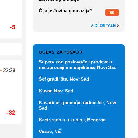
Čija je Jovina gimnazija?
60
VIDI OSTALE
-5
OGLASI ZA POSAO
Supervizor, poslovođe i prodavci u
maloprodajinim objektima, Novi Sad
•
22:29
Šef gradilišta, Novi Sad
Kuvar, Novi Sad
Kuvari/ce i pomoćni radnici/ce, Novi
Sad
-32
Kasir/radnik u kuhinji, Beograd
Vozač, Niš