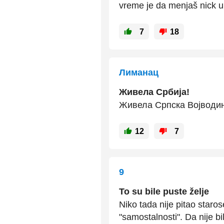
vreme je da menjaš nick 
7
18
Лиманац
Живела Србија!
Живела Српска Војводин
12
7
9
To su bile puste želje
Niko tada nije pitao staro
"samostalnosti". Da nije b