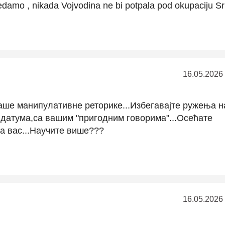
ledamo , nikada Vojvodina ne bi potpala pod okupaciju Srb
16.05.2026
аше манипулативне реторике...Избегавајте ружења 
х датума,са вашим "пригодним говорима"...Осећате
за вас...Научите више???
16.05.2026