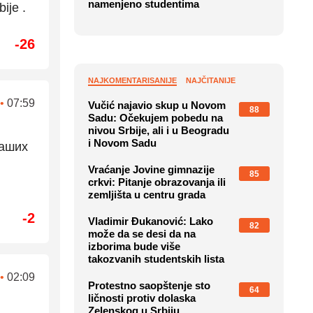
namenjeno studentima
ije .
-26
NAJKOMENTARISANIJE
NAJČITANIJE
•
07:59
Vučić najavio skup u Novom
88
Sadu: Očekujem pobedu na
nivou Srbije, ali i u Beogradu
i Novom Sadu
наших
Vraćanje Jovine gimnazije
85
crkvi: Pitanje obrazovanja ili
zemljišta u centru grada
-2
Vladimir Đukanović: Lako
82
može da se desi da na
izborima bude više
takozvanih studentskih lista
•
02:09
Protestno saopštenje sto
64
ličnosti protiv dolaska
Zelenskog u Srbiju