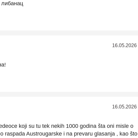
u либанац
16.05.2026
а!
16.05.2026
sedeoce koji su tu tek nekih 1000 godina šta oni misle o
ilo raspada Austrougarske i na prevaru glasanja , kao što