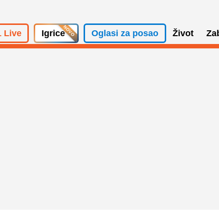
 Live
Igrice
Oglasi za posao
Život
Za