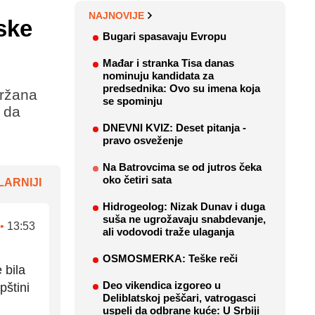
NAJNOVIJE
ske
Bugari spasavaju Evropu
Mađar i stranka Tisa danas
nominuju kandidata za
predsednika: Ovo su imena koja
držana
se spominju
i da
DNEVNI KVIZ: Deset pitanja -
pravo osveženje
Na Batrovcima se od jutros čeka
oko četiri sata
ARNIJI
Hidrogeolog: Nizak Dunav i duga
suša ne ugrožavaju snabdevanje,
•
13:53
ali vodovodi traže ulaganja
OSMOSMERKA: Teške reči
 bila
Deo vikendica izgoreo u
pštini
Deliblatskoj peščari, vatrogasci
uspeli da odbrane kuće: U Srbiji