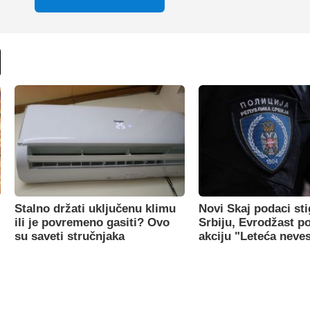
Stalno držati uključenu klimu
Novi Skaj podaci sti
ili je povremeno gasiti? Ovo
Srbiju, Evrodžast p
su saveti stručnjaka
akciju "Leteća neve