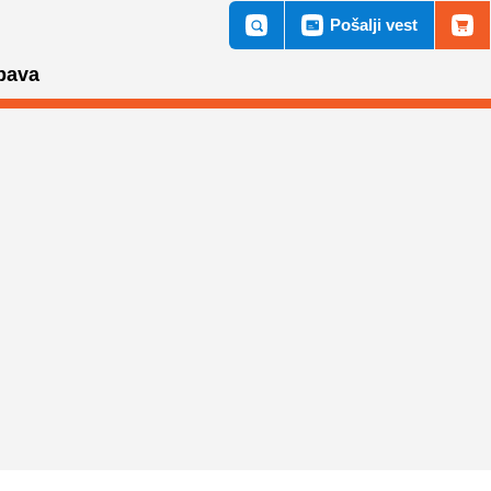
Pošalji vest
bava