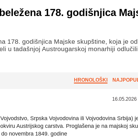
eležena 178. godišnjica Maj
 178. godišnjica Majske skupštine, koja je o
eli u tadašnjoj Austrougarskoj monarhiji odlučil
HRONOLOŠKI
NAJPOPUL
16.05.2026
ojvodstvo, Srpska Vojvodovina ili Vojvodovina Srbija) je
okviru Austrijskog carstva. Proglašena je na majskoj sku
je do novembra 1849. godine