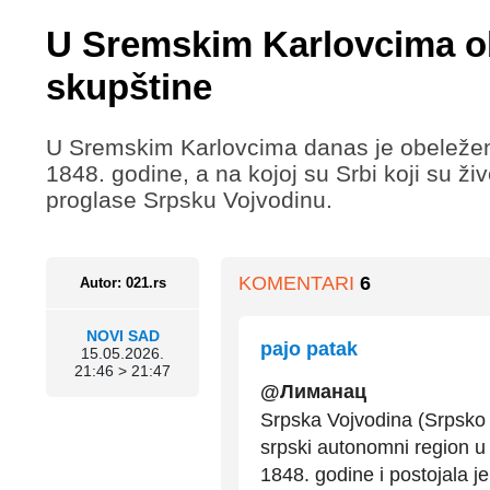
U Sremskim Karlovcima ob
skupštine
U Sremskim Karlovcima danas je obeležena
1848. godine, a na kojoj su Srbi koji su živ
proglase Srpsku Vojvodinu.
KOMENTARI
6
Autor: 021.rs
NOVI SAD
pajo patak
15.05.2026.
21:46 > 21:47
@Лиманац
Srpska Vojvodina (Srpsko V
srpski autonomni region u 
1848. godine i postojala 