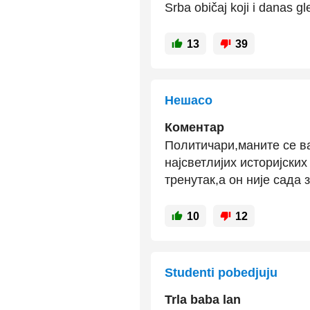
Srba običaj koji i danas g
13
39
Нешасо
Коментар
Политичари,маните се в
најсветлијих историјски
тренутак,а он није сада 
10
12
Studenti pobedjuju
Trla baba lan