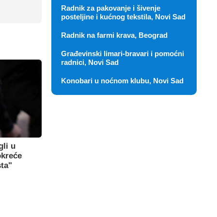
Radnik za pakovanje i šivenje
posteljine i kućnog tekstila, Novi Sad
Radnik na farmi krava, Beograd
Građevinski limari-bravari i pomoćni
radnici, Novi Sad
Konobari u noćnom klubu, Novi Sad
gli u
okreće
sta"