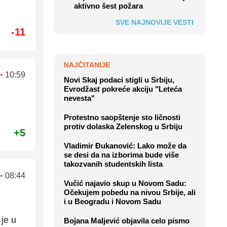
aktivno šest požara
SVE NAJNOVIJE VESTI
-11
NAJČITANIJE
•
10:59
Novi Skaj podaci stigli u Srbiju,
Evrodžast pokreće akciju "Leteća
nevesta"
Protestno saopštenje sto ličnosti
protiv dolaska Zelenskog u Srbiju
+5
Vladimir Đukanović: Lako može da
se desi da na izborima bude više
takozvanih studentskih lista
•
08:44
Vučić najavio skup u Novom Sadu:
Očekujem pobedu na nivou Srbije, ali
i u Beogradu i Novom Sadu
 je u
Bojana Maljević objavila celo pismo