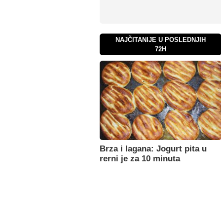
NAJČITANIJE U POSLEDNJIH
72H
Brza i lagana: Jogurt pita u
rerni je za 10 minuta