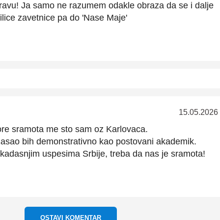
ravu! Ja samo ne razumem odakle obraza da se i dalje
Milice zavetnice pa do 'Nase Maje'
15.05.2026
ore sramota me sto sam oz Karlovaca.
izasao bih demonstrativno kao postovani akademik.
adasnjim uspesima Srbije, treba da nas je sramota!
OSTAVI KOMENTAR