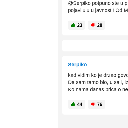
@Serpiko potpuno ste u p
pojavljuju u javnosti! Od 
23
28
Serpiko
kad vidim ko je drzao gov
Da sam tamo bio, u sali, 
Ko nama danas prica o nek
44
76