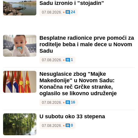
Sadu izronio i "stojadin"
24
07.08.2026.
•
Besplatne radionice prve pomoći za
roditelje beba i male dece u Novom
Sadu
1
07.08.2026.
•
Nesuglasice zbog "Majke
Makedonije" u Novom Sadu:
Konačna reč Grčke stranke,
oglasilo se likovno udruženje
16
07.08.2026.
•
U subotu oko 33 stepena
0
07.08.2026.
•