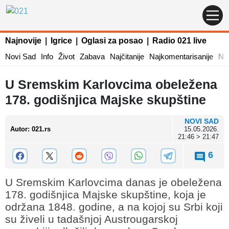
Najnovije
|
Igrice
|
Oglasi za posao
|
Radio 021 live
Novi Sad
Info
Život
Zabava
Najčitanije
Najkomentarisanije
Naj
U Sremskim Karlovcima obeležena
178. godišnjica Majske skupštine
NOVI SAD
Autor
:
021.rs
15.05.2026.
21:46 > 21:47
6
U Sremskim Karlovcima danas je obeležena
178. godišnjica Majske skupštine, koja je
održana 1848. godine, a na kojoj su Srbi koji
su živeli u tadašnjoj Austrougarskoj