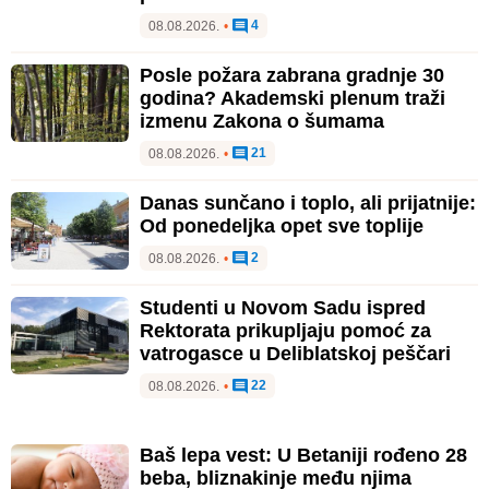
4
08.08.2026.
•
Posle požara zabrana gradnje 30
godina? Akademski plenum traži
izmenu Zakona o šumama
21
08.08.2026.
•
Danas sunčano i toplo, ali prijatnije:
Od ponedeljka opet sve toplije
2
08.08.2026.
•
Studenti u Novom Sadu ispred
Rektorata prikupljaju pomoć za
vatrogasce u Deliblatskoj peščari
22
08.08.2026.
•
Baš lepa vest: U Betaniji rođeno 28
beba, bliznakinje među njima