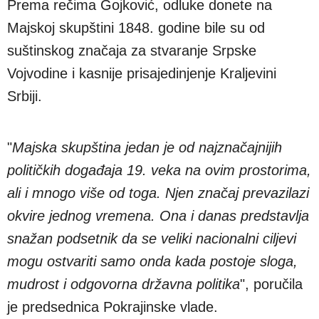
Prema rečima Gojković, odluke donete na
Majskoj skupštini 1848. godine bile su od
suštinskog značaja za stvaranje Srpske
Vojvodine i kasnije prisajedinjenje Kraljevini
Srbiji.
"
Majska skupština jedan je od najznačajnijih
političkih događaja 19. veka na ovim prostorima,
ali i mnogo više od toga. Njen značaj prevazilazi
okvire jednog vremena. Ona i danas predstavlja
snažan podsetnik da se veliki nacionalni ciljevi
mogu ostvariti samo onda kada postoje sloga,
mudrost i odgovorna državna politika
", poručila
je predsednica Pokrajinske vlade.