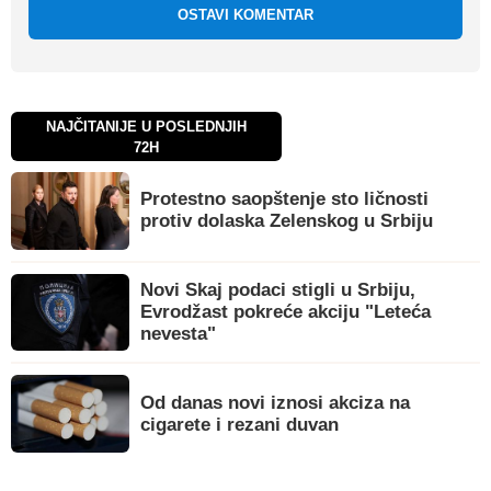
OSTAVI KOMENTAR
NAJČITANIJE U POSLEDNJIH
72H
Protestno saopštenje sto ličnosti
protiv dolaska Zelenskog u Srbiju
Novi Skaj podaci stigli u Srbiju,
Evrodžast pokreće akciju "Leteća
nevesta"
Od danas novi iznosi akciza na
cigarete i rezani duvan