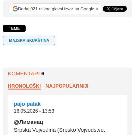
Dodaj 021.rs kao glavni izvor na Google-u
TEME
MAJSKA SKUPŠTINA
KOMENTARI
6
HRONOLOŠKI
NAJPOPULARNIJI
pajo patak
16.05.2026
•
13:53
@Лиманац
Srpska Vojvodina (Srpsko Vojvodstvo,