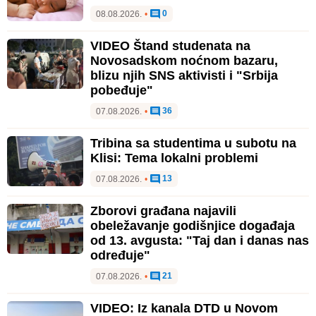
0
08.08.2026.
•
VIDEO Štand studenata na
Novosadskom noćnom bazaru,
blizu njih SNS aktivisti i "Srbija
pobeđuje"
36
07.08.2026.
•
Tribina sa studentima u subotu na
Klisi: Tema lokalni problemi
13
07.08.2026.
•
Zborovi građana najavili
obeležavanje godišnjice događaja
od 13. avgusta: "Taj dan i danas nas
određuje"
21
07.08.2026.
•
VIDEO: Iz kanala DTD u Novom