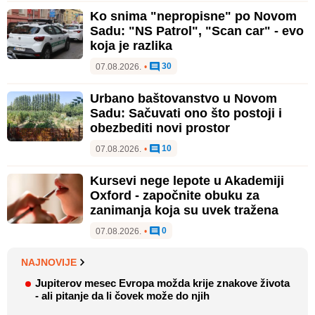
Ko snima "nepropisne" po Novom
Sadu: "NS Patrol", "Scan car" - evo
koja je razlika
30
07.08.2026.
•
Urbano baštovanstvo u Novom
Sadu: Sačuvati ono što postoji i
obezbediti novi prostor
10
07.08.2026.
•
Kursevi nege lepote u Akademiji
Oxford - započnite obuku za
zanimanja koja su uvek tražena
0
07.08.2026.
•
NAJNOVIJE
Jupiterov mesec Evropa možda krije znakove života
- ali pitanje da li čovek može do njih