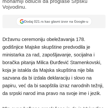
monarhiji odlučili da proglase Srpsku
Vojvodinu.
Dodaj 021.rs kao glavni izvor na Google-u
Državnu ceremoniju obeležavanja 178.
godišnjice Majske skupštine predvodila je
ministarka za rad, zapošljavanje, socijalna i
boračka pitanja Milica Đurđević Stamenkovski,
koja je istakla da Majska skupština nije bila
sazvana da bi izdala deklaraciju i slovo na
papiru, već da bi saopštila izraz narodnih težnji,
da srpski narod ima pravo na svoje ime i jezik.