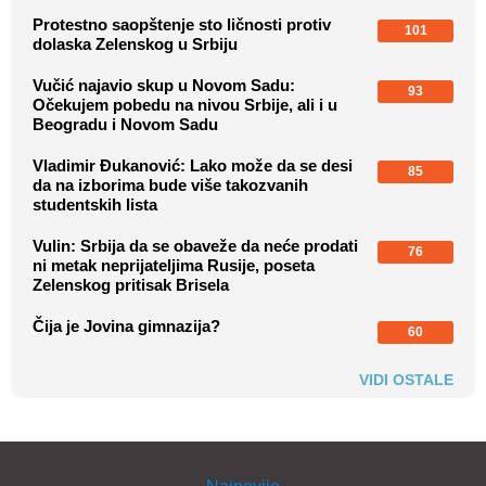
Protestno saopštenje sto ličnosti protiv
101
dolaska Zelenskog u Srbiju
Vučić najavio skup u Novom Sadu:
93
Očekujem pobedu na nivou Srbije, ali i u
Beogradu i Novom Sadu
Vladimir Đukanović: Lako može da se desi
85
da na izborima bude više takozvanih
studentskih lista
Vulin: Srbija da se obaveže da neće prodati
76
ni metak neprijateljima Rusije, poseta
Zelenskog pritisak Brisela
Čija je Jovina gimnazija?
60
VIDI OSTALE