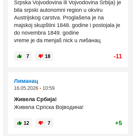
Srpska Vojvodovina ili Vojvodovina Srbija) je
bila srpski autonomni region u okviru
Austrijskog carstva. Proglašena je na
majskoj skupštini 1848. godine i postojala je
do novembra 1849. godine
vreme je da menjaš nick u либанац
-11
7
18
Лиманац
16.05.2026
•
10:59
Живела Србија!
Живела Српска Војводина!
+5
12
7