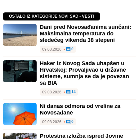
OSTALO IZ KATEGORIJE NOVI SAD - VESTI
Dani pred Novosađanima sunčani:
Maksimalna temperatura do
sledećeg vikenda 38 stepeni
0
09.08.2026.
•
Haker iz Novog Sada uhapšen u
Hrvatskoj: Provaljivao u državne
sisteme, sumnja se da je povezan
sa BIA
14
09.08.2026.
•
Ni danas odmora od vreline za
Novosađane
0
09.08.2026.
•
Protestna izložba ispred Jovine