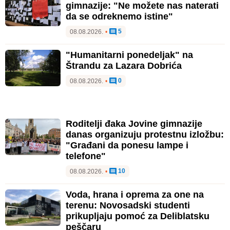
gimnazije: "Ne možete nas naterati
da se odreknemo istine"
5
08.08.2026.
•
"Humanitarni ponedeljak" na
Štrandu za Lazara Dobrića
0
08.08.2026.
•
Roditelji đaka Jovine gimnazije
danas organizuju protestnu izložbu:
"Građani da ponesu lampe i
telefone"
10
08.08.2026.
•
Voda, hrana i oprema za one na
terenu: Novosadski studenti
prikupljaju pomoć za Deliblatsku
peščaru