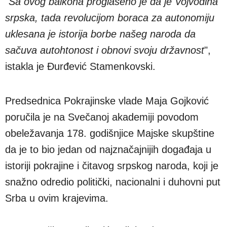
"
Sa ovog balkona proglašeno je da je Vojvodina
srpska, tada revolucijom boraca za autonomiju
uklesana je istorija borbe našeg naroda da
sačuva autohtonost i obnovi svoju državnost
",
istakla je Đurđević Stamenkovski.
Predsednica Pokrajinske vlade Maja Gojković
poručila je na Svečanoj akademiji povodom
obeležavanja 178. godišnjice Majske skupštine
da je to bio jedan od najznačajnijih događaja u
istoriji pokrajine i čitavog srpskog naroda, koji je
snažno odredio politički, nacionalni i duhovni put
Srba u ovim krajevima.