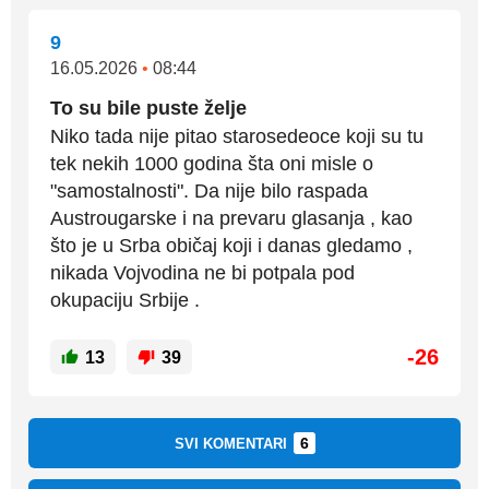
9
16.05.2026
•
08:44
To su bile puste želje
Niko tada nije pitao starosedeoce koji su tu
tek nekih 1000 godina šta oni misle o
"samostalnosti". Da nije bilo raspada
Austrougarske i na prevaru glasanja , kao
što je u Srba običaj koji i danas gledamo ,
nikada Vojvodina ne bi potpala pod
okupaciju Srbije .
-26
13
39
6
SVI KOMENTARI