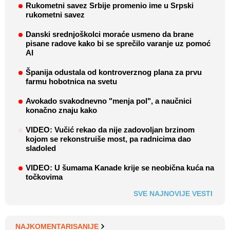
Rukometni savez Srbije promenio ime u Srpski
rukometni savez
Danski srednjoškolci moraće usmeno da brane
pisane radove kako bi se sprečilo varanje uz pomoć
AI
Španija odustala od kontroverznog plana za prvu
farmu hobotnica na svetu
Avokado svakodnevno "menja pol", a naučnici
konačno znaju kako
VIDEO: Vučić rekao da nije zadovoljan brzinom
kojom se rekonstruiše most, pa radnicima dao
sladoled
VIDEO: U šumama Kanade krije se neobična kuća na
točkovima
SVE NAJNOVIJE VESTI
NAJKOMENTARISANIJE