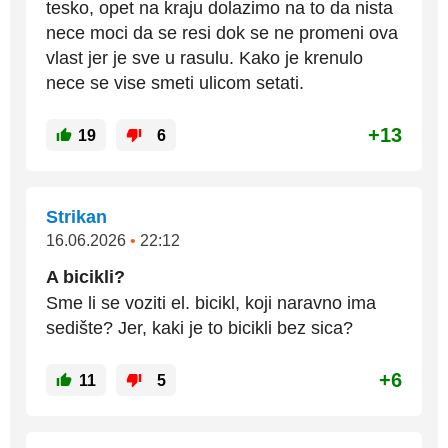
tesko, opet na kraju dolazimo na to da nista
nece moci da se resi dok se ne promeni ova
vlast jer je sve u rasulu. Kako je krenulo
nece se vise smeti ulicom setati.
+13
19
6
Strikan
16.06.2026
•
22:12
A bicikli?
Sme li se voziti el. bicikl, koji naravno ima
sedište? Jer, kaki je to bicikli bez sica?
+6
11
5