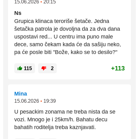
15.06.2026
•
20:15
Ns
Grupica klinaca teroriše šetače. Jedna
šetačka patrola je dovoljna da za dva dana
uspostavi red... U centru ima puno male
dece, samo čekam kada će da sašiju neko,
pa će posle biti "Bože, kako se to desilo?"
+113
115
2
Mina
15.06.2026
•
19:39
U pesackim zonama ne treba nista da se
vozi. Mnogo je i 25km/h. Bahatu decu
bahatih roditelja treba kaznjavati.