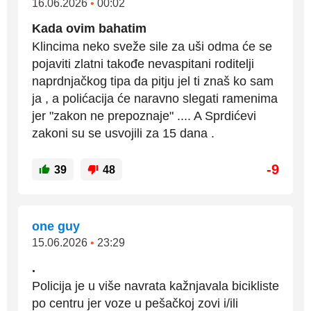
16.06.2026
•
00:02
Kada ovim bahatim
Klincima neko sveže sile za uši odma će se
pojaviti zlatni takođe nevaspitani roditelji
naprdnjačkog tipa da pitju jel ti znaš ko sam
ja , a polićacija će naravno slegati ramenima
jer "zakon ne prepoznaje" .... A Sprdićevi
zakoni su se usvojili za 15 dana .
-9
39
48
one guy
15.06.2026
•
23:29
.
Policija je u više navrata kažnjavala bicikliste
po centru jer voze u pešačkoj zovi i/ili