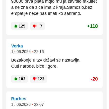
90000 prva plata mqlo mu ja zavrsio fakultet
a ne zna da zica ima 2 kraja.Samozio,bez
empatije nece nas imati ko sahranti.
+118
125
7
Verka
15.06.2026
•
22:16
Bezakonje u tzv državi se nastavlja.
Ćuti narode, biće i gore.
-20
103
123
Borhes
15.06.2026
•
22:07