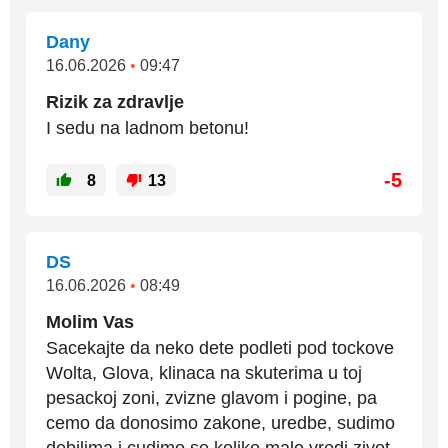
Dany
16.06.2026
•
09:47
Rizik za zdravlje
I sedu na ladnom betonu!
-5
8
13
DS
16.06.2026
•
08:49
Molim Vas
Sacekajte da neko dete podleti pod tockove
Wolta, Glova, klinaca na skuterima u toj
pesackoj zoni, zvizne glavom i pogine, pa
cemo da donosimo zakone, uredbe, sudimo