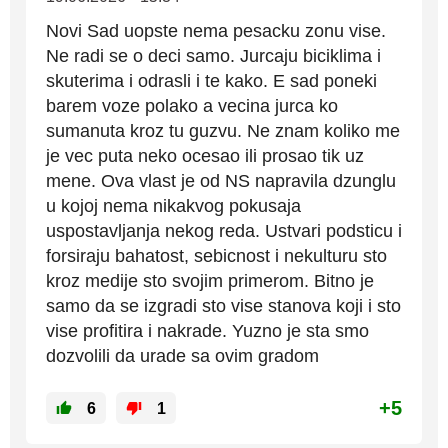
Novi Sad uopste nema pesacku zonu vise.
Ne radi se o deci samo. Jurcaju biciklima i
skuterima i odrasli i te kako. E sad poneki
barem voze polako a vecina jurca ko
sumanuta kroz tu guzvu. Ne znam koliko me
je vec puta neko ocesao ili prosao tik uz
mene. Ova vlast je od NS napravila dzunglu
u kojoj nema nikakvog pokusaja
uspostavljanja nekog reda. Ustvari podsticu i
forsiraju bahatost, sebicnost i nekulturu sto
kroz medije sto svojim primerom. Bitno je
samo da se izgradi sto vise stanova koji i sto
vise profitira i nakrade. Yuzno je sta smo
dozvolili da urade sa ovim gradom
+5
6
1