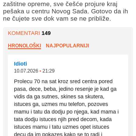
zaštitne opreme, sve češće projure kraj
pešaka u centru Novog Sada. Gotovo da ih
ne čujete sve dok vam se ne približe.
KOMENTARI
149
HRONOLOŠKI
NAJPOPULARNIJI
Idioti
10.07.2026
•
21:29
Prolecu 70 na sat kroz sred centra pored
pasa, dece, beba, jedino resenje je kad ga
vidis da ga sutnes, skines sa skutera,
istuces ga, uzmes mu telefon, pozoves
mamu i tatu da dodju po njega, kad mama i
tata dodju istuces njih pred decom, kada
istuces mamu i tatu uzmes opet istuces
decu da im pokazes kako se to radi i