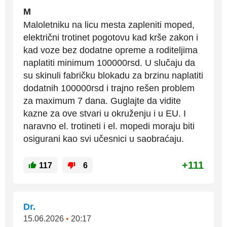
M
Maloletniku na licu mesta zapleniti moped,
električni trotinet pogotovu kad krše zakon i
kad voze bez dodatne opreme a roditeljima
naplatiti minimum 100000rsd. U slučaju da
su skinuli fabričku blokadu za brzinu naplatiti
dodatnih 100000rsd i trajno rešen problem
za maximum 7 dana. Guglajte da vidite
kazne za ove stvari u okruženju i u EU. I
naravno el. trotineti i el. mopedi moraju biti
osigurani kao svi učesnici u saobraćaju.
+111
117
6
Dr.
15.06.2026
•
20:17