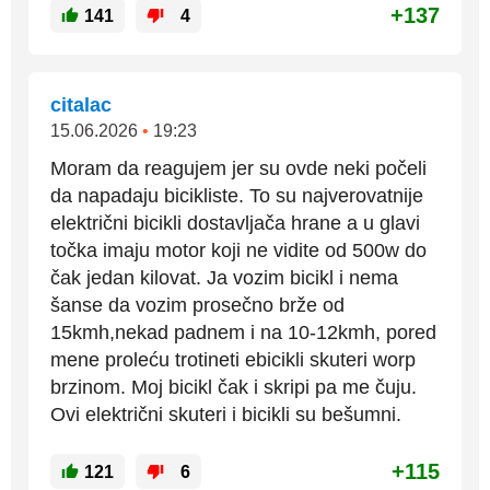
+137
141
4
citalac
15.06.2026
•
19:23
Moram da reagujem jer su ovde neki počeli
da napadaju bicikliste. To su najverovatnije
električni bicikli dostavljača hrane a u glavi
točka imaju motor koji ne vidite od 500w do
čak jedan kilovat. Ja vozim bicikl i nema
šanse da vozim prosečno brže od
15kmh,nekad padnem i na 10-12kmh, pored
mene proleću trotineti ebicikli skuteri worp
brzinom. Moj bicikl čak i skripi pa me čuju.
Ovi električni skuteri i bicikli su bešumni.
+115
121
6