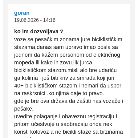
goran
19.06.2026
•
14:16
ko im dozvoljava ?
voze se pesačkim zonama jure biciklističkim
stazama,danas sam upravo imao posla sa
jednom da kažem personom od električnog
mopeda ili kako ih zovu.lik jurca
biciklističkom stazom.misli alo bre udariću
ga kolima i još biti kriv za smrada koji juri
40+ biciklističkom stazom i nemari da uspori
na raskrsnici .ko njima daje to pravo.
gde je bre ova država da zaštiti nas vozače i
pešake.
uvedite polaganje i obaveznu registraciju i
pritom učestvuje u saobraćaju onda nek
koristi kolovoz a ne bicikli staze sa brzinama