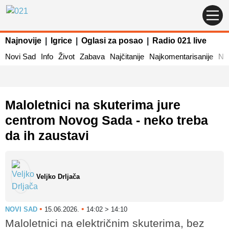
Najnovije
|
Igrice
|
Oglasi za posao
|
Radio 021 live
Novi Sad
Info
Život
Zabava
Najčitanije
Najkomentarisanije
Naj
Maloletnici na skuterima jure
centrom Novog Sada - neko treba
da ih zaustavi
Veljko Drljača
•
•
NOVI SAD
15.06.2026.
14:02 > 14:10
Maloletnici na električnim skuterima, bez