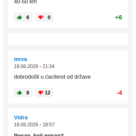
40-50 km
+6
6
0
mrva
18.06.2026
•
21:34
dobrodošli u ćacilend od države
-4
8
12
Vidra
18.06.2026
•
18:57
Posao, koji posao?