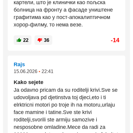
картели, што је клинички као пољска
болница на фронту а фасаде уништене
графитима као у пост-апокалиптичном
хорор-филму, то нема везе.
-14
22
36
Rajs
15.06.2026
•
22:41
Kako sejete
Ja odavno pricam da su roditelji krivi.Sve se
udovoljava pd djetinstva toj djeci,eto i ti
elrktricni motori po troje ih na motoru,urlaju
face mamine i tatine.Sve ste krivi
roditelji,svorili ste armiju samozive i
nesposobne omladine.Mece da radi za