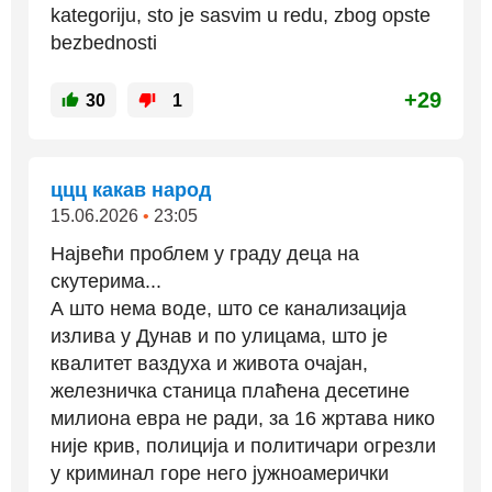
kategoriju, sto je sasvim u redu, zbog opste
bezbednosti
+29
30
1
ццц какав народ
15.06.2026
•
23:05
Највећи проблем у граду деца на
скутерима...
А што нема воде, што се канализација
излива у Дунав и по улицама, што је
квалитет ваздуха и живота очајан,
железничка станица плаћена десетине
милиона евра не ради, за 16 жртава нико
није крив, полиција и политичари огрезли
у криминал горе него јужноамерички