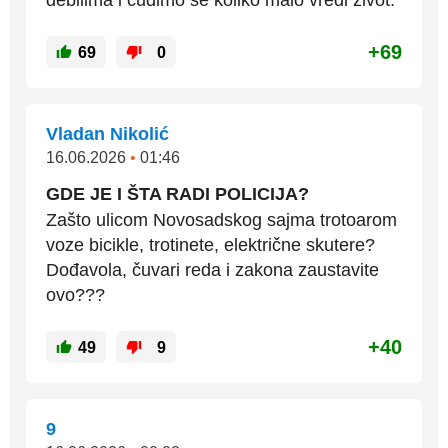
debilima i cudimo se koliko malo vredi zivot.
+69
69
0
Vladan Nikolić
16.06.2026
•
01:46
GDE JE I ŠTA RADI POLICIJA?
Zašto ulicom Novosadskog sajma trotoarom
voze bicikle, trotinete, električne skutere?
Dođavola, čuvari reda i zakona zaustavite
ovo???
+40
49
9
9