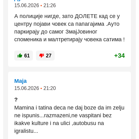
15.06.2026
•
21:26
А полиције нигде, зато ДОЛЕТЕ кад се у
центру појави човек са папагајима .Ауто
паркирају до самог ЗмајЈовиног
споменика и малтретирају човека сатима !
+34
61
27
Maja
15.06.2026
•
21:20
?
Mamina i tatina deca ne daj boze da im zelju
ne ispunis...razmazeni,ne vaspitani bez
ikakve kulture i na ulici ,autobusu na
igralistu...