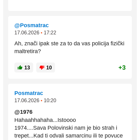
@Posmatrac
17.06.2026
•
17:22
Ah, znači ipak ste za to da vas policija fizički
maltretira?
+3
13
10
Posmatrac
17.06.2026
•
10:20
@1976
Hahaahhahaha...Istoooo
1974....Sava Polovinski nam je bio strah i
trepet...Kad ti odvali samarcinu ili te povuce