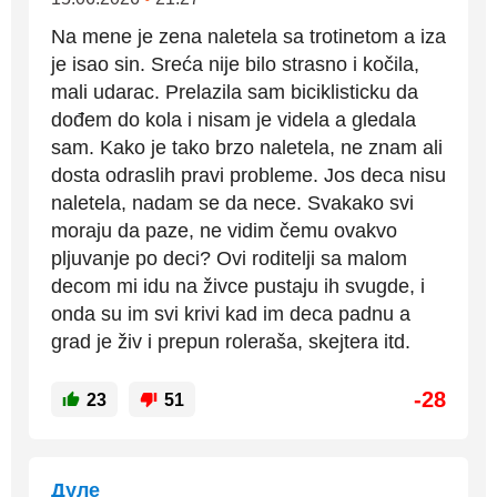
Na mene je zena naletela sa trotinetom a iza
je isao sin. Sreća nije bilo strasno i kočila,
mali udarac. Prelazila sam biciklisticku da
dođem do kola i nisam je videla a gledala
sam. Kako je tako brzo naletela, ne znam ali
dosta odraslih pravi probleme. Jos deca nisu
naletela, nadam se da nece. Svakako svi
moraju da paze, ne vidim čemu ovakvo
pljuvanje po deci? Ovi roditelji sa malom
decom mi idu na živce pustaju ih svugde, i
onda su im svi krivi kad im deca padnu a
grad je živ i prepun roleraša, skejtera itd.
-28
23
51
Дуле