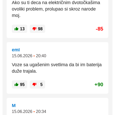
Ako su ti deca na električnim dvotočkašima
ovoliki problem, prolupao si skroz narode
moj.
-85
13
98
emI
15.06.2026
•
20:40
Voze sa ugašenim svetlima da bi im baterija
duže trajala.
+90
95
5
M
15.06.2026
•
20:34