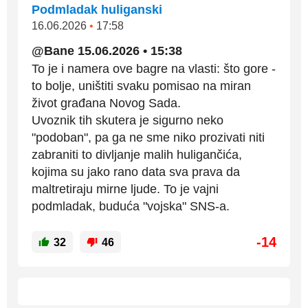
Podmladak huliganski
16.06.2026
•
17:58
@Bane 15.06.2026 • 15:38
To je i namera ove bagre na vlasti: što gore -
to bolje, uništiti svaku pomisao na miran
život građana Novog Sada.
Uvoznik tih skutera je sigurno neko
"podoban", pa ga ne sme niko prozivati niti
zabraniti to divljanje malih huligančića,
kojima su jako rano data sva prava da
maltretiraju mirne ljude. To je vajni
podmladak, buduća "vojska" SNS-a.
-14
32
46