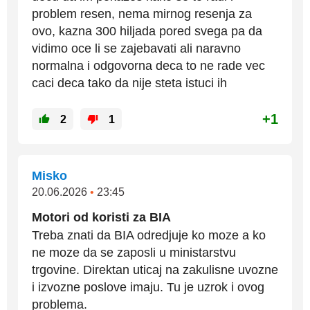
problem resen, nema mirnog resenja za
ovo, kazna 300 hiljada pored svega pa da
vidimo oce li se zajebavati ali naravno
normalna i odgovorna deca to ne rade vec
caci deca tako da nije steta istuci ih
+1
2
1
Misko
20.06.2026
•
23:45
Motori od koristi za BIA
Treba znati da BIA odredjuje ko moze a ko
ne moze da se zaposli u ministarstvu
trgovine. Direktan uticaj na zakulisne uvozne
i izvozne poslove imaju. Tu je uzrok i ovog
problema.