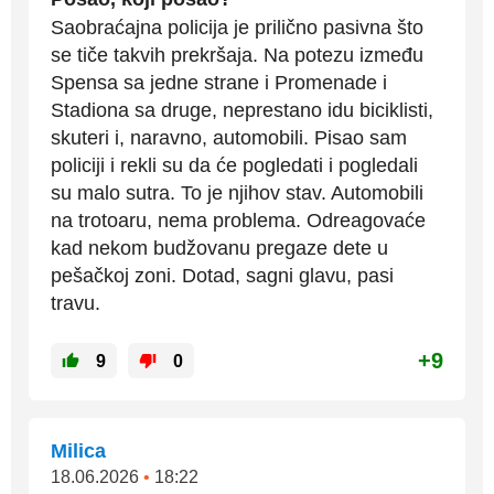
Saobraćajna policija je prilično pasivna što
se tiče takvih prekršaja. Na potezu između
Spensa sa jedne strane i Promenade i
Stadiona sa druge, neprestano idu biciklisti,
skuteri i, naravno, automobili. Pisao sam
policiji i rekli su da će pogledati i pogledali
su malo sutra. To je njihov stav. Automobili
na trotoaru, nema problema. Odreagovaće
kad nekom budžovanu pregaze dete u
pešačkoj zoni. Dotad, sagni glavu, pasi
travu.
+9
9
0
Milica
18.06.2026
•
18:22