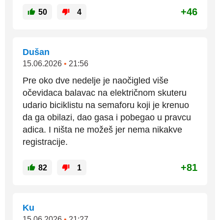
+46
50
4
Dušan
15.06.2026
•
21:56
Pre oko dve nedelje je naočigled više
očevidaca balavac na električnom skuteru
udario biciklistu na semaforu koji je krenuo
da ga obilazi, dao gasa i pobegao u pravcu
adica. I ništa ne možeš jer nema nikakve
registracije.
+81
82
1
Ku
15.06.2026
•
21:27