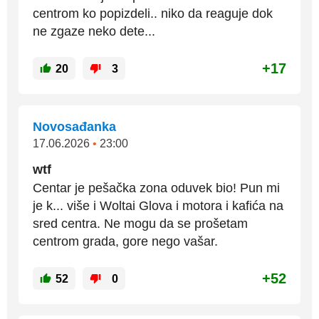
centrom ko popizdeli.. niko da reaguje dok
ne zgaze neko dete...
+17
20
3
Novosađanka
17.06.2026
•
23:00
wtf
Centar je pešačka zona oduvek bio! Pun mi
je k... više i Woltai Glova i motora i kafića na
sred centra. Ne mogu da se prošetam
centrom grada, gore nego vašar.
+52
52
0