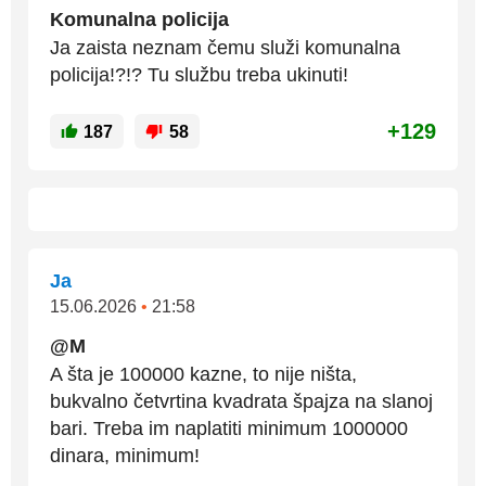
Komunalna policija
Ja zaista neznam čemu služi komunalna
policija!?!? Tu službu treba ukinuti!
+129
187
58
Ja
15.06.2026
•
21:58
@M
A šta je 100000 kazne, to nije ništa,
bukvalno četvrtina kvadrata špajza na slanoj
bari. Treba im naplatiti minimum 1000000
dinara, minimum!