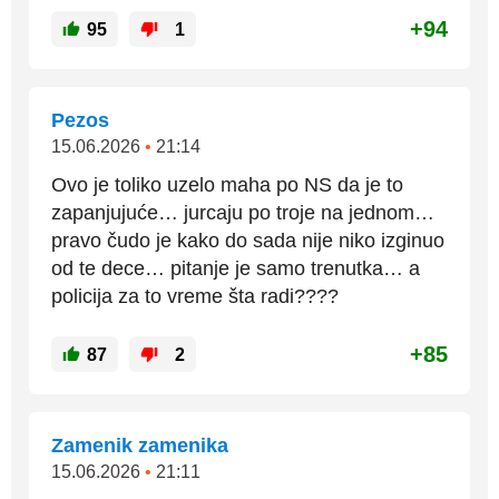
+94
95
1
Pezos
15.06.2026
•
21:14
Ovo je toliko uzelo maha po NS da je to
zapanjujuće… jurcaju po troje na jednom…
pravo čudo je kako do sada nije niko izginuo
od te dece… pitanje je samo trenutka… a
policija za to vreme šta radi????
+85
87
2
Zamenik zamenika
15.06.2026
•
21:11