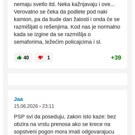
nemaju svetlo itd. Neka kažnjavaju i ove...
Verovatno se čeka da podlete pod naki
kamion, pa da bude dan žalosti i onda će se
razmišljati o rešenjima. Kod nas je normalno
kada se izgine da se razmišlja o
semaforima, ležećim policajcima i sl.
+39
40
1
Jaa
15.06.2026
•
23:11
PSP svi da poseduju, zakon isto kaze: bez
obzira na vrstu prenosa ako se krece na
sopstveni pogon mora imati odgovarajucu