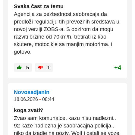
Svaka čast za temu
Agencija za bezbednost saobraćaja da
predloži regulaciju tih prevoznih sredstava u
novoj verziji ZOBS-a. S obzirom da mogu
razviti brzine od 70km/h, tretirati iz kao
skutere, motocikle sa manjim motorima. I
gotovo.
+4
5
1
Novosadjanin
18.06.2026
•
08:44
koga zvati?
Zvao sam komunalce, kazu nisu nadlezni..
92 kaze nadlezna je saobracajna policija..
niko da izadje na poziv. Wolt i ostali se voze