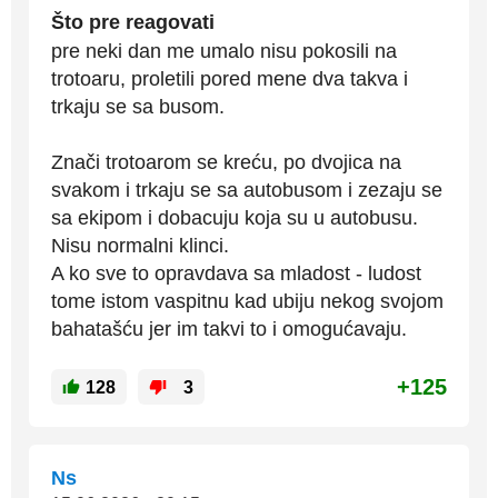
Što pre reagovati
pre neki dan me umalo nisu pokosili na
trotoaru, proletili pored mene dva takva i
trkaju se sa busom.
Znači trotoarom se kreću, po dvojica na
svakom i trkaju se sa autobusom i zezaju se
sa ekipom i dobacuju koja su u autobusu.
Nisu normalni klinci.
A ko sve to opravdava sa mladost - ludost
tome istom vaspitnu kad ubiju nekog svojom
bahatašću jer im takvi to i omogućavaju.
+125
128
3
Ns