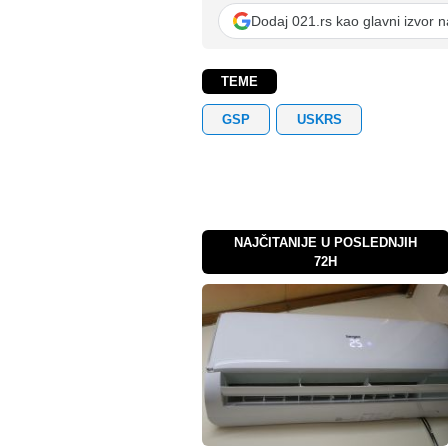
Dodaj 021.rs kao glavni izvor 
TEME
GSP
USKRS
NAJČITANIJE U POSLEDNJIH
72H