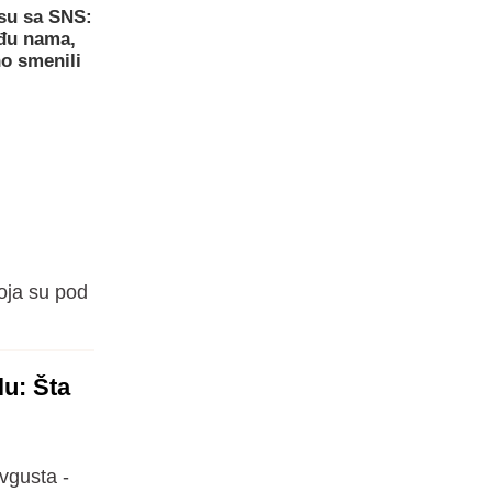
su sa SNS:
eđu nama,
o smenili
oja su pod
u: Šta
vgusta -