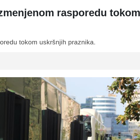
izmenjenom rasporedu toko
redu tokom uskršnjih praznika.