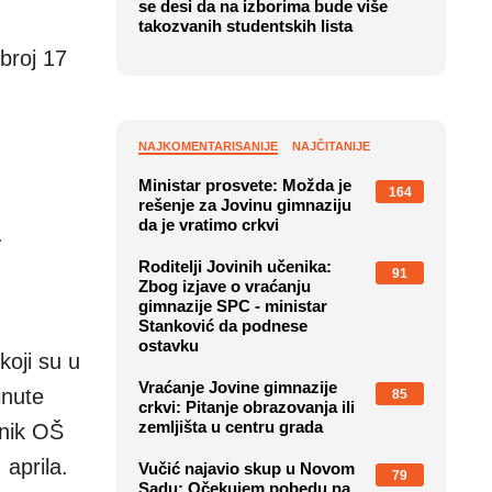
se desi da na izborima bude više
takozvanih studentskih lista
 broj 17
NAJKOMENTARISANIJE
NAJČITANIJE
Ministar prosvete: Možda je
164
rešenje za Jovinu gimnaziju
da je vratimo crkvi
.
Roditelji Jovinih učenika:
91
Zbog izjave o vraćanju
gimnazije SPC - ministar
Stanković da podnese
ostavku
koji su u
Vraćanje Jovine gimnazije
inute
85
crkvi: Pitanje obrazovanja ili
zemljišta u centru grada
rnik OŠ
 aprila.
Vučić najavio skup u Novom
79
Sadu: Očekujem pobedu na