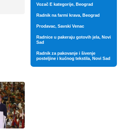
Vozač E kategorije, Beograd
Radnik na farmi krava, Beograd
Prodavac, Savski Venac
Radnice u pakeraju gotovih jela, Novi
Sad
Radnik za pakovanje i šivenje
posteljine i kućnog tekstila, Novi Sad