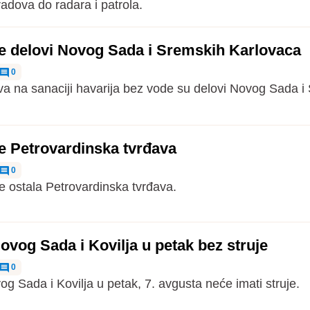
radova do radara i patrola.
e delovi Novog Sada i Sremskih Karlovaca
0
a na sanaciji havarija bez vode su delovi Novog Sada i
e Petrovardinska tvrđava
0
e ostala Petrovardinska tvrđava.
ovog Sada i Kovilja u petak bez struje
0
og Sada i Kovilja u petak, 7. avgusta neće imati struje.