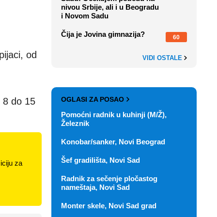
nivou Srbije, ali i u Beogradu
i Novom Sadu
Čija je Jovina gimnazija?
60
ijaci, od
VIDI OSTALE
OGLASI ZA POSAO
 8 do 15
Pomoćni radnik u kuhinji (M/Ž),
Železnik
Konobar/sanker, Novi Beograd
Šef gradilišta, Novi Sad
ciju za
Radnik za sečenje pločastog
nameštaja, Novi Sad
Monter skele, Novi Sad grad