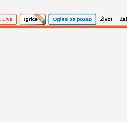
 Live
Igrice
Oglasi za posao
Život
Za