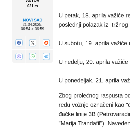
AUTOR
021.rs
U petak, 18. aprila važiće re
NOVI SAD
poslednji polazak iz tržnog
21.04.2025.
06:54 > 06:59
U subotu, 19. aprila važiće
U nedelju, 20. aprila važiće
U ponedeljak, 21. aprila važ
Zbog prolećnog raspusta od 
redu vožnje označeni kao "
đačke linije 3B (Petrovarad
"Marija Trandafil"). Navedeni