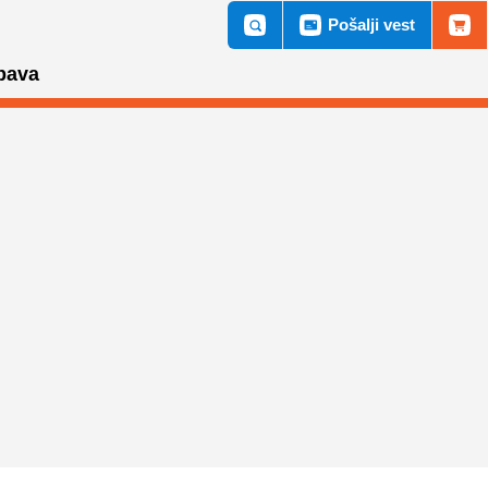
Pošalji vest
bava