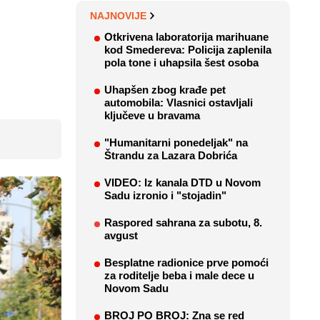
NAJNOVIJE
m
Otkrivena laboratorija marihuane
kod Smedereva: Policija zaplenila
pola tone i uhapsila šest osoba
Uhapšen zbog krađe pet
automobila: Vlasnici ostavljali
ključeve u bravama
"Humanitarni ponedeljak" na
Štrandu za Lazara Dobrića
VIDEO: Iz kanala DTD u Novom
Sadu izronio i "stojadin"
Raspored sahrana za subotu, 8.
avgust
Besplatne radionice prve pomoći
za roditelje beba i male dece u
Novom Sadu
BROJ PO BROJ: Zna se red