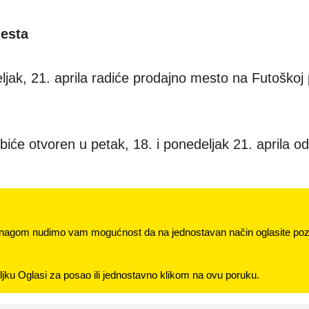
mesta
ljak, 21. aprila radiće prodajno mesto na Futoškoj p
e otvoren u petak, 18. i ponedeljak 21. aprila od
nagom nudimo vam mogućnost da na jednostavan način oglasite pozi
jku Oglasi za posao ili jednostavno klikom na ovu poruku.