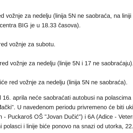
d vožnje za nedelju (linija 5N ne saobraća, na liniji
 centra BIG je u 18.33 časova).
 red vožnje za subotu.
 red vožnje za nedelju (linije 5N i 17 ne saobraćaju)
iće red vožnje za nedelju (linija 5N ne saobraća).
16. aprila neće saobraćati autobusi na polascima 
đački". U navedenom periodu privremeno će biti uk
in - Puckaroš OŠ "Jovan Dučić") i 6A (Adice - Vete
 polasci i linije biće ponovo na snazi od utorka, 22.