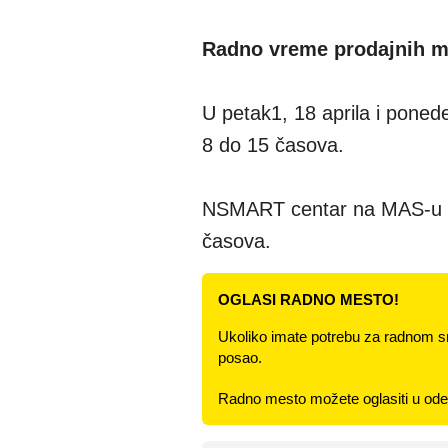
Radno vreme prodajnih 
U petak1, 18 aprila i ponede
8 do 15 časova.
NSMART centar na MAS-u bić
časova.
OGLASI RADNO MESTO!
Ukoliko imate potrebu za radnom s
posao.
Radno mesto možete oglasiti u odel