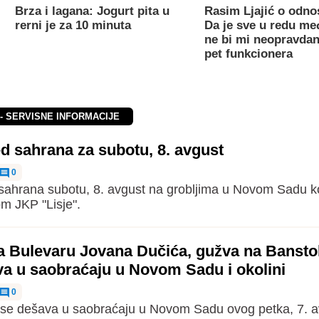
Brza i lagana: Jogurt pita u
Rasim Ljajić o odno
rerni je za 10 minuta
Da je sve u redu m
ne bi mi neopravdan
pet funkcionera
 - SERVISNE INFORMACIJE
d sahrana za subotu, 8. avgust
0
ahrana subotu, 8. avgust na grobljima u Novom Sadu k
om JKP "Lisje".
a Bulevaru Jovana Dučića, gužva na Banstol
va u saobraćaju u Novom Sadu i okolini
0
a se dešava u saobraćaju u Novom Sadu ovog petka, 7. a