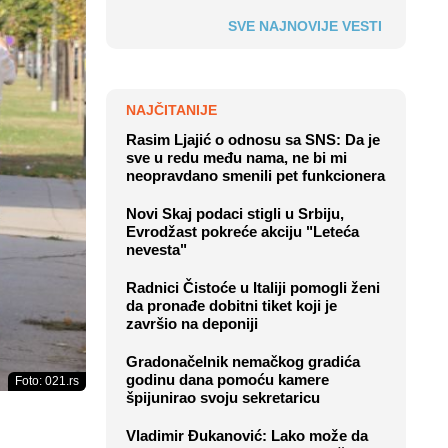
SVE NAJNOVIJE VESTI
NAJČITANIJE
Rasim Ljajić o odnosu sa SNS: Da je
sve u redu među nama, ne bi mi
neopravdano smenili pet funkcionera
Novi Skaj podaci stigli u Srbiju,
Evrodžast pokreće akciju "Leteća
nevesta"
Radnici Čistoće u Italiji pomogli ženi
da pronađe dobitni tiket koji je
završio na deponiji
Gradonačelnik nemačkog gradića
godinu dana pomoću kamere
Foto: 021.rs
špijunirao svoju sekretaricu
Vladimir Đukanović: Lako može da