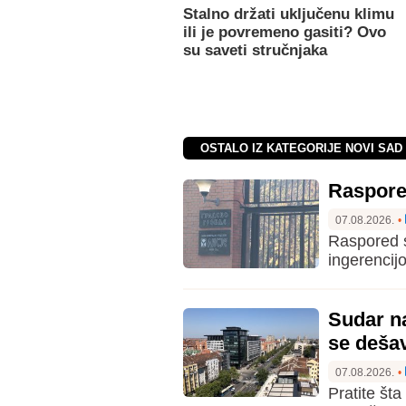
Stalno držati uključenu klimu
ili je povremeno gasiti? Ovo
su saveti stručnjaka
OSTALO IZ KATEGORIJE NOVI SAD
Raspore
07.08.2026.
•
Raspored s
ingerencij
Sudar n
se deša
07.08.2026.
•
Pratite št