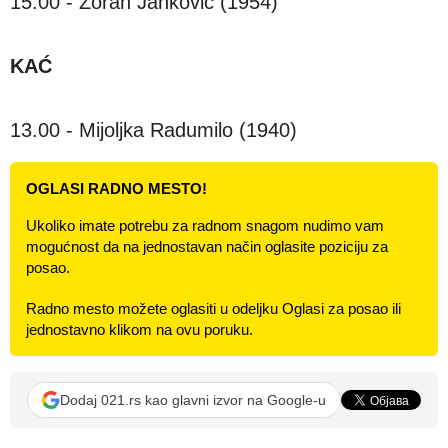
15.00 - Zoran Janković (1954)
KAĆ
13.00 - Mijoljka Radumilo (1940)
OGLASI RADNO MESTO!
Ukoliko imate potrebu za radnom snagom nudimo vam
mogućnost da na jednostavan način oglasite poziciju za
posao.
Radno mesto možete oglasiti u odeljku Oglasi za posao ili
jednostavno klikom na ovu poruku.
Dodaj 021.rs kao glavni izvor na Google-u