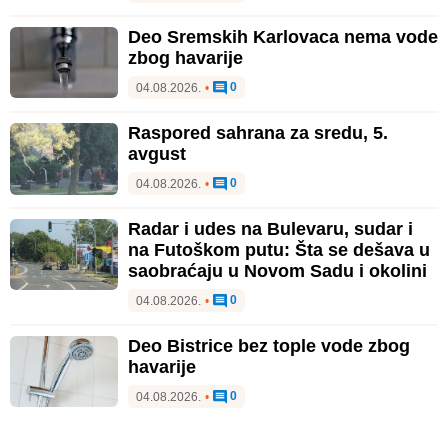
Deo Sremskih Karlovaca nema vode
zbog havarije
0
04.08.2026.
•
Raspored sahrana za sredu, 5.
avgust
0
04.08.2026.
•
Radar i udes na Bulevaru, sudar i
na Futoškom putu: Šta se dešava u
saobraćaju u Novom Sadu i okolini
0
04.08.2026.
•
Deo Bistrice bez tople vode zbog
havarije
0
04.08.2026.
•