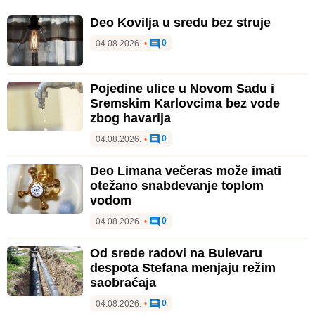
Deo Kovilja u sredu bez struje
0
04.08.2026.
•
Pojedine ulice u Novom Sadu i
Sremskim Karlovcima bez vode
zbog havarija
0
04.08.2026.
•
Deo Limana večeras može imati
otežano snabdevanje toplom
vodom
0
04.08.2026.
•
Od srede radovi na Bulevaru
despota Stefana menjaju režim
saobraćaja
0
04.08.2026.
•