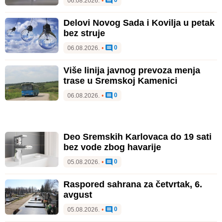
0
06.08.2026.
•
Delovi Novog Sada i Kovilja u petak
bez struje
0
06.08.2026.
•
Više linija javnog prevoza menja
trase u Sremskoj Kamenici
0
06.08.2026.
•
Deo Sremskih Karlovaca do 19 sati
bez vode zbog havarije
0
05.08.2026.
•
Raspored sahrana za četvrtak, 6.
avgust
0
05.08.2026.
•