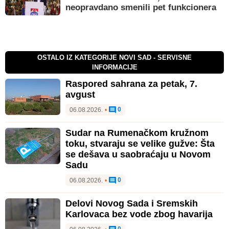
neopravdano smenili pet funkcionera
OSTALO IZ KATEGORIJE NOVI SAD - SERVISNE
INFORMACIJE
Raspored sahrana za petak, 7.
avgust
0
06.08.2026.
•
Sudar na Rumenačkom kružnom
toku, stvaraju se velike gužve: Šta
se dešava u saobraćaju u Novom
Sadu
0
06.08.2026.
•
Delovi Novog Sada i Sremskih
Karlovaca bez vode zbog havarija