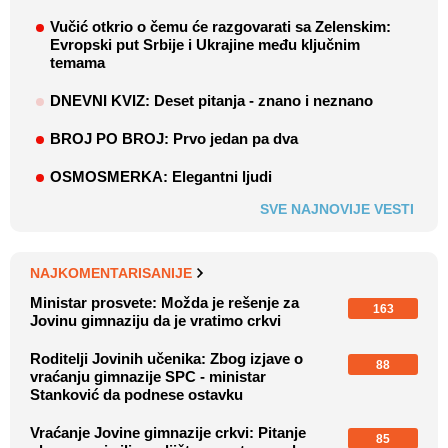
Vučić otkrio o čemu će razgovarati sa Zelenskim:
Evropski put Srbije i Ukrajine među ključnim
temama
DNEVNI KVIZ: Deset pitanja - znano i neznano
BROJ PO BROJ: Prvo jedan pa dva
OSMOSMERKA: Elegantni ljudi
SVE NAJNOVIJE VESTI
NAJKOMENTARISANIJE
Ministar prosvete: Možda je rešenje za
163
Jovinu gimnaziju da je vratimo crkvi
Roditelji Jovinih učenika: Zbog izjave o
88
vraćanju gimnazije SPC - ministar
Stanković da podnese ostavku
Vraćanje Jovine gimnazije crkvi: Pitanje
85