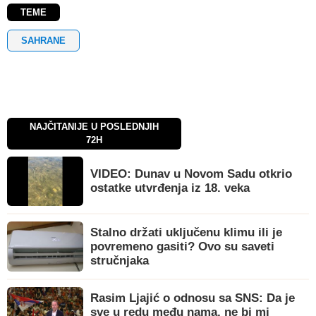
TEME
SAHRANE
NAJČITANIJE U POSLEDNJIH
72H
VIDEO: Dunav u Novom Sadu otkrio
ostatke utvrđenja iz 18. veka
Stalno držati uključenu klimu ili je
povremeno gasiti? Ovo su saveti
stručnjaka
Rasim Ljajić o odnosu sa SNS: Da je
sve u redu među nama, ne bi mi