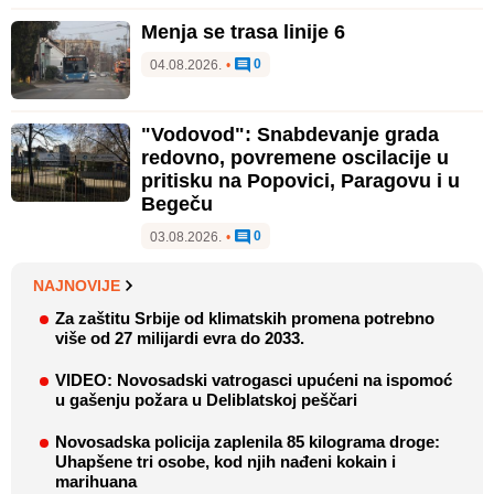
Menja se trasa linije 6
0
04.08.2026.
•
"Vodovod": Snabdevanje grada
redovno, povremene oscilacije u
pritisku na Popovici, Paragovu i u
Begeču
0
03.08.2026.
•
NAJNOVIJE
Za zaštitu Srbije od klimatskih promena potrebno
više od 27 milijardi evra do 2033.
VIDEO: Novosadski vatrogasci upućeni na ispomoć
u gašenju požara u Deliblatskoj peščari
Novosadska policija zaplenila 85 kilograma droge:
Uhapšene tri osobe, kod njih nađeni kokain i
marihuana