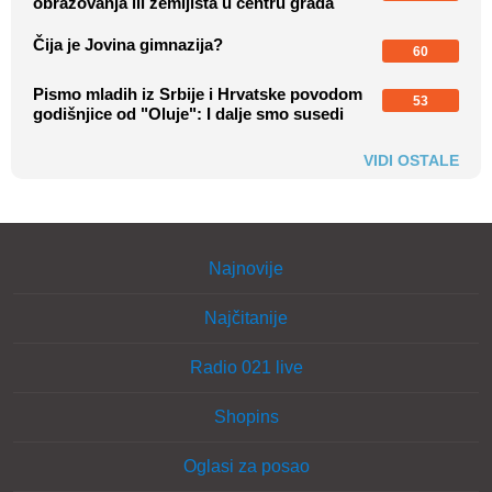
obrazovanja ili zemljišta u centru grada
Čija je Jovina gimnazija?
60
Pismo mladih iz Srbije i Hrvatske povodom
53
godišnjice od "Oluje": I dalje smo susedi
VIDI OSTALE
Najnovije
Najčitanije
Radio 021 live
Shopins
Oglasi za posao