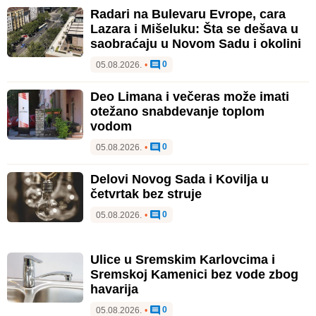
Radari na Bulevaru Evrope, cara
Lazara i Mišeluku: Šta se dešava u
saobraćaju u Novom Sadu i okolini
0
05.08.2026.
•
Deo Limana i večeras može imati
otežano snabdevanje toplom
vodom
0
05.08.2026.
•
Delovi Novog Sada i Kovilja u
četvrtak bez struje
0
05.08.2026.
•
Ulice u Sremskim Karlovcima i
Sremskoj Kamenici bez vode zbog
havarija
0
05.08.2026.
•