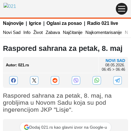
Najnovije
|
Igrice
|
Oglasi za posao
|
Radio 021 live
Novi Sad
Info
Život
Zabava
Najčitanije
Najkomentarisanije
Naj
Raspored sahrana za petak, 8. maj
NOVI SAD
Autor
:
021.rs
08.05.2026.
06:45 > 06:46
Raspored sahrana za petak, 8. maj, na
grobljima u Novom Sadu koja su pod
ingerencijom JKP "Lisje".
Dodaj 021.rs kao glavni izvor na Google-u